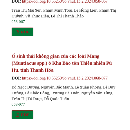
DOI:
https://doi.org/10.55250/Jo.vnuf.13.2.2024.058-067
Trần Thị Mai Sen, Phạm Minh Toại, Lê Hồng Liên, Phạm Thị
Quỳnh, Vũ Thục Hiền, Lê Thị Thanh Thảo
058-067
PDF
Ổ sinh thái không gian của các loài Mang
(Muntiacus spp.) ở Khu Bảo tồn Thiên nhiên Pù
Hu, tỉnh Thanh Hóa
DOI:
https://doi.org/10.55250/Jo.vnuf.13.2.2024.068-077
Đỗ Ngọc Dương, Nguyễn Đắc Mạnh, Lê Xuân Phong, Lê Duy
Cường, Lê Khắc Đông, Trương Bá Tuấn, Nguyễn Văn Tùng,
Trần Thị Tú Dược, Đỗ Quốc Tuấn
068-077
PDF