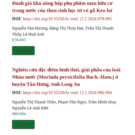
Đánh giá khả năng hấp phụ phẩm màu hữu cơ
trong nước của than sinh học từ vỏ gỗ Keo lai
DOI:
https://doi.org/10.55250/Jo.vnuf.13.2.2024.078-085
Nguyễn Vân Hương, Đặng Thị Thúy Hạt, Trần Thị Thanh
Thủy, Lê Huệ Anh
078-085
PDF
Nghiên cứu đặc điểm hình thái, giải phẫu của loài
Nhàu nước (Morinda persicifolia Buch.-Ham.) ở
huyện Tân Hưng, tỉnh Long An
DOI:
https://doi.org/10.55250/Jo.vnuf.13.2.2024.086-094
Nguyễn Thị Thanh Thảo, Phạm Văn Ngọt, Trần Minh Huy,
Nguyễn Lê Anh Kiệt
086-094
PDF