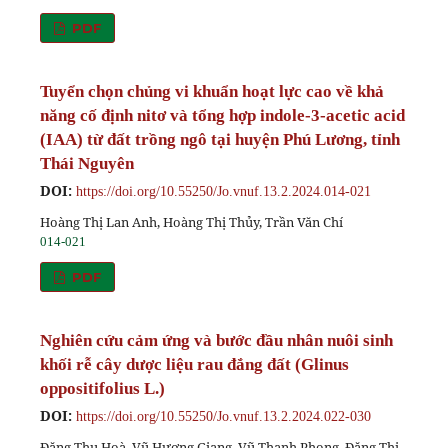
PDF
Tuyển chọn chủng vi khuẩn hoạt lực cao về khả
năng cố định nitơ và tổng hợp indole-3-acetic acid
(IAA) từ đất trồng ngô tại huyện Phú Lương, tỉnh
Thái Nguyên
DOI:
https://doi.org/10.55250/Jo.vnuf.13.2.2024.014-021
Hoàng Thị Lan Anh, Hoàng Thị Thủy, Trần Văn Chí
014-021
PDF
Nghiên cứu cảm ứng và bước đầu nhân nuôi sinh
khối rễ cây dược liệu rau đắng đất (Glinus
oppositifolius L.)
DOI:
https://doi.org/10.55250/Jo.vnuf.13.2.2024.022-030
Đặng Thu Hoà, Vũ Hương Giang, Vũ Thanh Phong, Đặng Thị