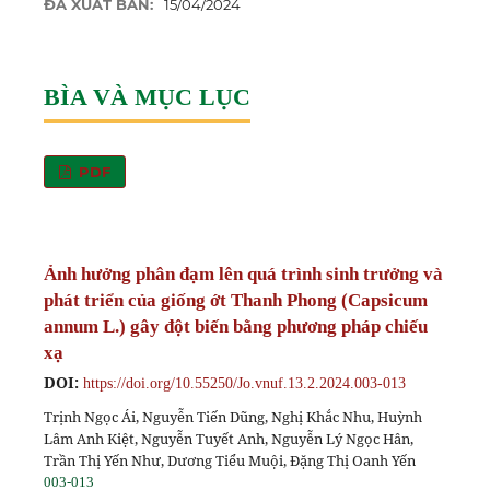
ĐÃ XUẤT BẢN:
15/04/2024
BÌA VÀ MỤC LỤC
PDF
Ảnh hưởng phân đạm lên quá trình sinh trưởng và
phát triển của giống ớt Thanh Phong (Capsicum
annum L.) gây đột biến bằng phương pháp chiếu
xạ
DOI:
https://doi.org/10.55250/Jo.vnuf.13.2.2024.003-013
Trịnh Ngọc Ái, Nguyễn Tiến Dũng, Nghị Khắc Nhu, Huỳnh
Lâm Anh Kiệt, Nguyễn Tuyết Anh, Nguyễn Lý Ngọc Hân,
Trần Thị Yến Như, Dương Tiểu Muội, Đặng Thị Oanh Yến
003-013