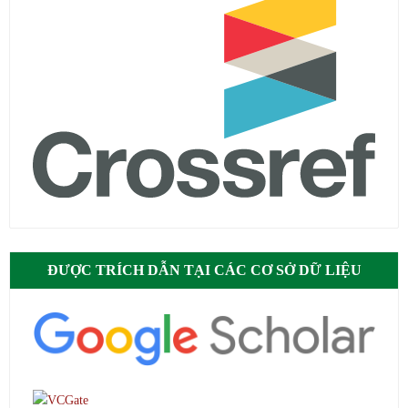
ĐƯỢC TRÍCH DẪN TẠI CÁC CƠ SỞ DỮ LIỆU