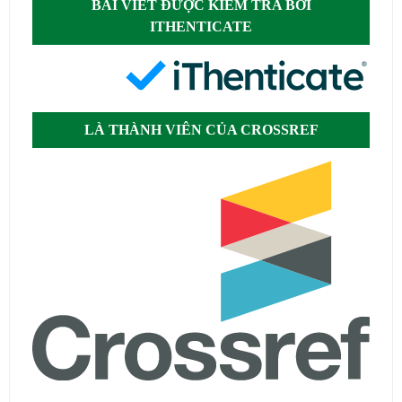
BÀI VIẾT ĐƯỢC KIỂM TRA BỞI
ITHENTICATE
LÀ THÀNH VIÊN CỦA CROSSREF