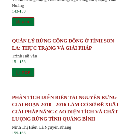
Hoàng
143-150
PDF
QUẢN LÝ RỪNG CỘNG ĐỒNG Ở TỈNH SƠN
LA: THỰC TRẠNG VÀ GIẢI PHÁP
Trịnh Hải Vân
151-158
PDF
PHÂN TÍCH DIỄN BIẾN TÀI NGUYÊN RỪNG
GIAI ĐOẠN 2010 - 2016 LÀM CƠ SỞ ĐỀ XUẤT
GIẢI PHÁP NÂNG CAO DIỆN TÍCH VÀ CHẤT
LƯỢNG RỪNG TỈNH QUẢNG BÌNH
Ninh Thị Hiền, Lã Nguyên Khang
159-166