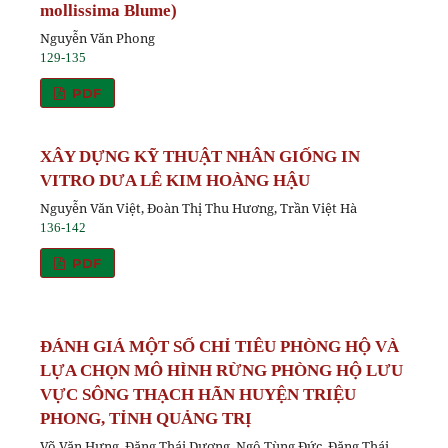
mollissima Blume)
Nguyễn Văn Phong
129-135
PDF
XÂY DỰNG KỸ THUẬT NHÂN GIỐNG IN
VITRO DƯA LÊ KIM HOÀNG HẬU
Nguyễn Văn Việt, Đoàn Thị Thu Hương, Trần Việt Hà
136-142
PDF
ĐÁNH GIÁ MỘT SỐ CHỈ TIÊU PHÒNG HỘ VÀ
LỰA CHỌN MÔ HÌNH RỪNG PHÒNG HỘ LƯU
VỰC SÔNG THẠCH HÃN HUYỆN TRIỆU
PHONG, TỈNH QUẢNG TRỊ
Võ Văn Hưng, Đặng Thái Dương, Ngô Tùng Đức, Đặng Thái