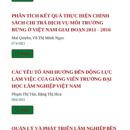
PHÂN TÍCH KẾT QUẢ THỰC HIỆN CHÍNH
SÁCH CHI TRẢ DỊCH VỤ MÔI TRƯỜNG
RỪNG Ở VIỆT NAM GIAI ĐOẠN 2011 - 2016
Mai Quyên, Vũ Thị Minh Ngọc
074-083
PDF
CÁC YẾU TỐ ẢNH HƯỞNG ĐẾN ĐỘNG LỰC
LÀM VIỆC CỦA GIẢNG VIÊN TRƯỜNG ĐẠI
HỌC LÂM NGHIỆP VIỆT NAM
Phạm Thị Tân, Đặng Thị Hoa
084-093
PDF
QUẢN LÝ VÀ PHÁT TRIỂN LÂM NGHIỆP BỀN