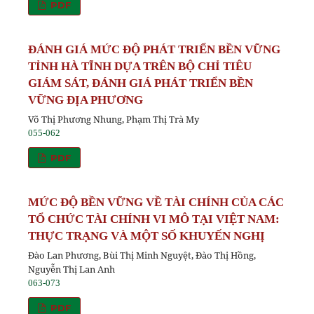
PDF
ĐÁNH GIÁ MỨC ĐỘ PHÁT TRIỂN BỀN VỮNG
TỈNH HÀ TĨNH DỰA TRÊN BỘ CHỈ TIÊU
GIÁM SÁT, ĐÁNH GIÁ PHÁT TRIỂN BỀN
VỮNG ĐỊA PHƯƠNG
Võ Thị Phương Nhung, Phạm Thị Trà My
055-062
PDF
MỨC ĐỘ BỀN VỮNG VỀ TÀI CHÍNH CỦA CÁC
TỔ CHỨC TÀI CHÍNH VI MÔ TẠI VIỆT NAM:
THỰC TRẠNG VÀ MỘT SỐ KHUYẾN NGHỊ
Đào Lan Phương, Bùi Thị Minh Nguyệt, Đào Thị Hồng,
Nguyễn Thị Lan Anh
063-073
PDF