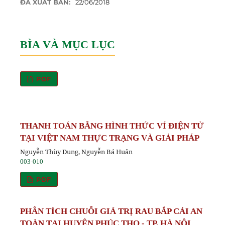
ĐÃ XUẤT BẢN:
22/06/2018
BÌA VÀ MỤC LỤC
PDF
THANH TOÁN BẰNG HÌNH THỨC VÍ ĐIỆN TỬ
TẠI VIỆT NAM THỰC TRẠNG VÀ GIẢI PHÁP
Nguyễn Thùy Dung, Nguyễn Bá Huân
003-010
PDF
PHÂN TÍCH CHUỖI GIÁ TRỊ RAU BẮP CẢI AN
TOÀN TẠI HUYỆN PHÚC THỌ - TP. HÀ NỘI