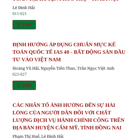
Lê Đình Hải
011-021
PDF
ĐỊNH HƯỚNG ÁP DỤNG CHUẨN MỰC KẾ
TOÁN QUỐC TẾ IAS 40 - BẤT ĐỘNG SẢN ĐẦU
TƯ VÀO VIỆT NAM
Hoàng Vũ Hải, Nguyễn Tiến Thao, Trần Ngọc Việt Anh
022-027
PDF
CÁC NHÂN TỐ ẢNH HƯỞNG ĐẾN SỰ HÀI
LÒNG CỦA NGƯỜI DÂN ĐỐI VỚI CHẤT
LƯỢNG DỊCH VỤ HÀNH CHÍNH CÔNG TRÊN
ĐỊA BÀN HUYỆN CẨM MỸ, TỈNH ĐỒNG NAI
Phạm Thị Huế, Lê Đình Hải