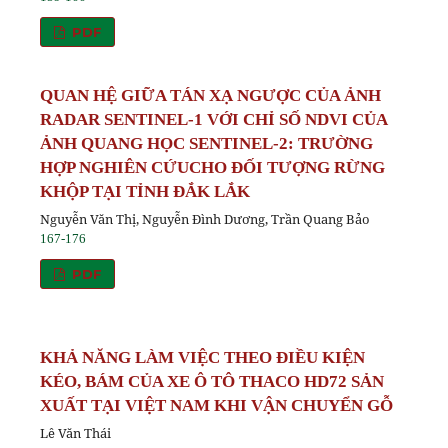
PDF
QUAN HỆ GIỮA TÁN XẠ NGƯỢC CỦA ẢNH
RADAR SENTINEL-1 VỚI CHỈ SỐ NDVI CỦA
ẢNH QUANG HỌC SENTINEL-2: TRƯỜNG
HỢP NGHIÊN CỨUCHO ĐỐI TƯỢNG RỪNG
KHỘP TẠI TỈNH ĐẮK LẮK
Nguyễn Văn Thị, Nguyễn Đình Dương, Trần Quang Bảo
167-176
PDF
KHẢ NĂNG LÀM VIỆC THEO ĐIỀU KIỆN
KÉO, BÁM CỦA XE Ô TÔ THACO HD72 SẢN
XUẤT TẠI VIỆT NAM KHI VẬN CHUYỂN GỖ
Lê Văn Thái