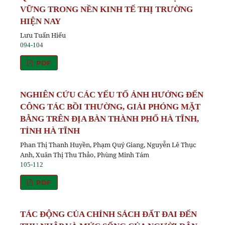
VỮNG TRONG NỀN KINH TẾ THỊ TRƯỜNG
HIỆN NAY
Lưu Tuấn Hiếu
094-104
PDF
NGHIÊN CỨU CÁC YẾU TỐ ẢNH HƯỞNG ĐẾN
CÔNG TÁC BỒI THƯỜNG, GIẢI PHÓNG MẶT
BẰNG TRÊN ĐỊA BÀN THÀNH PHỐ HÀ TĨNH,
TỈNH HÀ TĨNH
Phan Thị Thanh Huyền, Phạm Quý Giang, Nguyễn Lê Thục
Anh, Xuân Thị Thu Thảo, Phùng Minh Tám
105-112
PDF
TÁC ĐỘNG CỦA CHÍNH SÁCH ĐẤT ĐAI ĐẾN