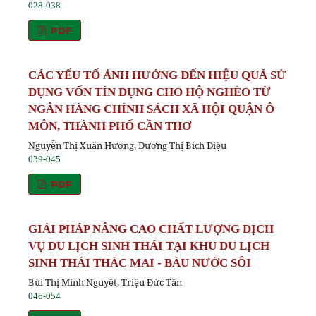
028-038
PDF
CÁC YẾU TỐ ẢNH HƯỞNG ĐẾN HIỆU QUẢ SỬ
DỤNG VỐN TÍN DỤNG CHO HỘ NGHÈO TỪ
NGÂN HÀNG CHÍNH SÁCH XÃ HỘI QUẬN Ô
MÔN, THÀNH PHỐ CẦN THƠ
Nguyễn Thị Xuân Hương, Dương Thị Bích Diệu
039-045
PDF
GIẢI PHÁP NÂNG CAO CHẤT LƯỢNG DỊCH
VỤ DU LỊCH SINH THÁI TẠI KHU DU LỊCH
SINH THÁI THÁC MAI - BÀU NƯỚC SÔI
Bùi Thị Minh Nguyệt, Triệu Đức Tân
046-054