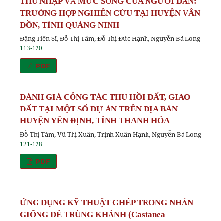
THU NHẬP VÀ MỨC SỐNG CỦA NGƯỜI DÂN:
TRƯỜNG HỢP NGHIÊN CỨU TẠI HUYỆN VÂN
ĐỒN, TỈNH QUẢNG NINH
Đặng Tiến Sĩ, Đỗ Thị Tám, Đỗ Thị Đức Hạnh, Nguyễn Bá Long
113-120
PDF
ĐÁNH GIÁ CÔNG TÁC THU HỒI ĐẤT, GIAO
ĐẤT TẠI MỘT SỐ DỰ ÁN TRÊN ĐỊA BÀN
HUYỆN YÊN ĐỊNH, TỈNH THANH HÓA
Đỗ Thị Tám, Vũ Thị Xuân, Trịnh Xuân Hạnh, Nguyễn Bá Long
121-128
PDF
ỨNG DỤNG KỸ THUẬT GHÉP TRONG NHÂN
GIỐNG DẺ TRÙNG KHÁNH (Castanea