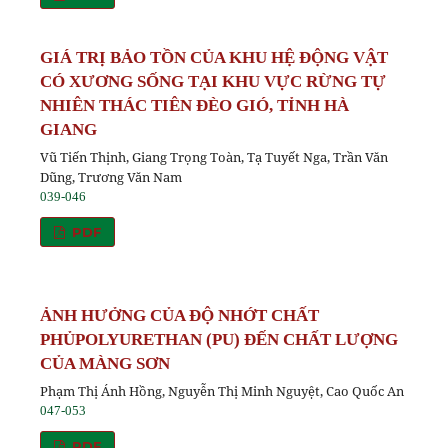
GIÁ TRỊ BẢO TỒN CỦA KHU HỆ ĐỘNG VẬT
CÓ XƯƠNG SỐNG TẠI KHU VỰC RỪNG TỰ
NHIÊN THÁC TIÊN ĐÈO GIÓ, TỈNH HÀ
GIANG
Vũ Tiến Thịnh, Giang Trọng Toàn, Tạ Tuyết Nga, Trần Văn
Dũng, Trương Văn Nam
039-046
PDF
ẢNH HƯỞNG CỦA ĐỘ NHỚT CHẤT
PHỦPOLYURETHAN (PU) ĐẾN CHẤT LƯỢNG
CỦA MÀNG SƠN
Phạm Thị Ánh Hồng, Nguyễn Thị Minh Nguyệt, Cao Quốc An
047-053
PDF