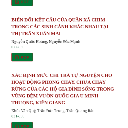
PDF
BIẾN ĐỔI KẾT CẤU CỦA QUẦN XÃ CHIM
TRONG CÁC SINH CẢNH KHÁC NHAU TẠI
THỊ TRẤN XUÂN MAI
Nguyễn Quốc Hoàng, Nguyễn Đắc Mạnh
022-030
PDF
XÁC ĐỊNH MỨC CHI TRẢ TỰ NGUYỆN CHO
HOẠT ĐỘNG PHÒNG CHÁY, CHỮA CHÁY
RỪNG CỦA CÁC HỘ GIA ĐÌNH SỐNG TRONG
VÙNG ĐỆM VƯỜN QUỐC GIA U MINH
THƯỢNG, KIÊN GIANG
Khúc Văn Quý, Trần Đức Trung, Trần Quang Bảo
031-038
PDF