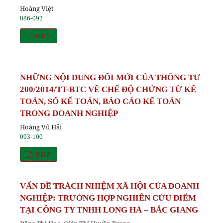
Hoàng Việt
086-092
PDF
NHỮNG NỘI DUNG ĐỔI MỚI CỦA THÔNG TƯ
200/2014/TT-BTC VỀ CHẾ ĐỘ CHỨNG TỪ KẾ
TOÁN, SỔ KẾ TOÁN, BÁO CÁO KẾ TOÁN
TRONG DOANH NGHIỆP
Hoàng Vũ Hải
093-100
PDF
VẤN ĐỀ TRÁCH NHIỆM XÃ HỘI CỦA DOANH
NGHIỆP: TRƯỜNG HỢP NGHIÊN CỨU ĐIỂM
TẠI CÔNG TY TNHH LONG HÀ – BẮC GIANG