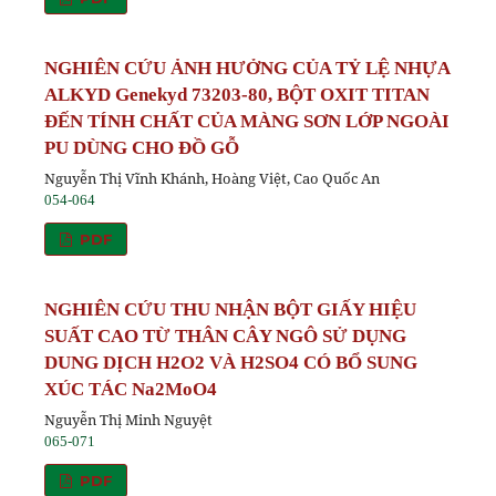
NGHIÊN CỨU ẢNH HƯỞNG CỦA TỶ LỆ NHỰA
ALKYD Genekyd 73203-80, BỘT OXIT TITAN
ĐẾN TÍNH CHẤT CỦA MÀNG SƠN LỚP NGOÀI
PU DÙNG CHO ĐỒ GỖ
Nguyễn Thị Vĩnh Khánh, Hoàng Việt, Cao Quốc An
054-064
PDF
NGHIÊN CỨU THU NHẬN BỘT GIẤY HIỆU
SUẤT CAO TỪ THÂN CÂY NGÔ SỬ DỤNG
DUNG DỊCH H2O2 VÀ H2SO4 CÓ BỔ SUNG
XÚC TÁC Na2MoO4
Nguyễn Thị Minh Nguyệt
065-071
PDF