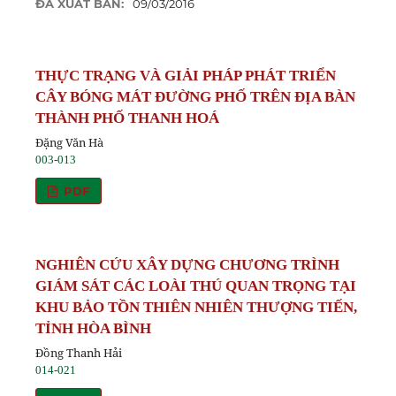
ĐÃ XUẤT BẢN:
09/03/2016
THỰC TRẠNG VÀ GIẢI PHÁP PHÁT TRIỂN
CÂY BÓNG MÁT ĐƯỜNG PHỐ TRÊN ĐỊA BÀN
THÀNH PHỐ THANH HOÁ
Đặng Văn Hà
003-013
PDF
NGHIÊN CỨU XÂY DỰNG CHƯƠNG TRÌNH
GIÁM SÁT CÁC LOÀI THÚ QUAN TRỌNG TẠI
KHU BẢO TỒN THIÊN NHIÊN THƯỢNG TIẾN,
TỈNH HÒA BÌNH
Đồng Thanh Hải
014-021