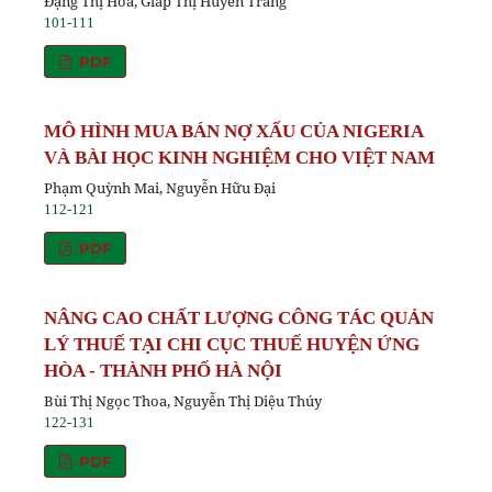
Đặng Thị Hoa, Giáp Thị Huyền Trang
101-111
PDF
MÔ HÌNH MUA BÁN NỢ XẤU CỦA NIGERIA
VÀ BÀI HỌC KINH NGHIỆM CHO VIỆT NAM
Phạm Quỳnh Mai, Nguyễn Hữu Đại
112-121
PDF
NÂNG CAO CHẤT LƯỢNG CÔNG TÁC QUẢN
LÝ THUẾ TẠI CHI CỤC THUẾ HUYỆN ỨNG
HÒA - THÀNH PHỐ HÀ NỘI
Bùi Thị Ngọc Thoa, Nguyễn Thị Diệu Thúy
122-131
PDF