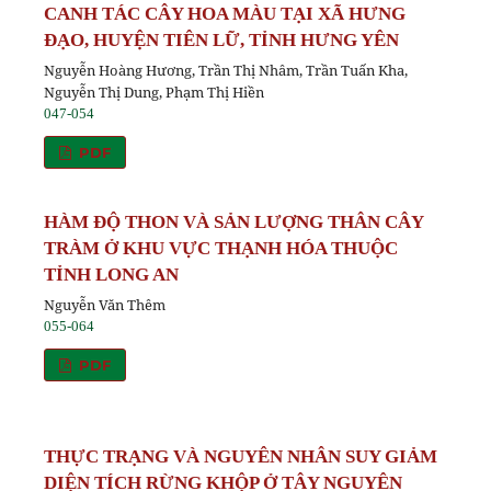
CANH TÁC CÂY HOA MÀU TẠI XÃ HƯNG
ĐẠO, HUYỆN TIÊN LỮ, TỈNH HƯNG YÊN
Nguyễn Hoàng Hương, Trần Thị Nhâm, Trần Tuấn Kha,
Nguyễn Thị Dung, Phạm Thị Hiền
047-054
PDF
HÀM ĐỘ THON VÀ SẢN LƯỢNG THÂN CÂY
TRÀM Ở KHU VỰC THẠNH HÓA THUỘC
TỈNH LONG AN
Nguyễn Văn Thêm
055-064
PDF
THỰC TRẠNG VÀ NGUYÊN NHÂN SUY GIẢM
DIỆN TÍCH RỪNG KHỘP Ở TÂY NGUYÊN