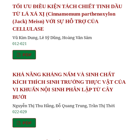
TỐI ƯU ĐIỀU KIỆN TÁCH CHIẾT TINH DẦU
TỪ LÁ XÁ XỊ (Cinnamomum parthenoxylon
(Jack) Meisn) VỚI SỰ HỖ TRỢ CỦA
CELLULASE
Vũ Kim Dung, Lê Sỹ Dũng, Hoàng Văn Sâm
012-021
PDF
KHẢ NĂNG KHÁNG NẤM VÀ SINH CHẤT
KÍCH THÍCH SINH TRƯỞNG THỰC VẬT CỦA
VI KHUẨN NỘI SINH PHÂN LẬP TỪ CÂY
BƯỞI
Nguyễn Thị Thu Hằng, Đỗ Quang Trung, Trần Thị Thời
022-029
PDF