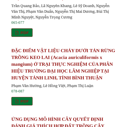
Trần Quang Bảo, Lã Nguyên Khang, Lê Sỹ Doanh, Nguyễn
Văn Thị, Phạm Văn Duẩn, Nguyễn Thị Mai Dương, Bùi Thị
Minh Nguyệt, Nguyễn Trọng Cương
065-077
PDF
ĐẶC ĐIỂM VẬT LIỆU CHÁY DƯỚI TÁN RỪNG
TRỒNG KEO LAI (Acacia auriculiformis x
mangium) Ở TRẠI THỰC NGHIỆM CỦA PHÂN
HIỆU TRƯỜNG ĐẠI HỌC LÂM NGHIỆP TẠI
HUYỆN TÁNH LINH, TỈNH BÌNH THUẬN
Phạm Văn Hường, Lê Hồng Việt, Phạm Thị Luận
078-087
PDF
ỨNG DỤNG MÔ HÌNH CÂY QUYẾT ĐỊNH
ĐÁNH GIÁ THÍCH HỢP ĐẤT TRỒNG CÂY