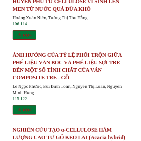
HUYỀN PHÙ TỪ CELLULOSE VI SINH LÊN
MEN TỪ NƯỚC QUẢ DỪA KHÔ
Hoàng Xuân Niên, Tường Thị Thu Hằng
106-114
PDF
ẢNH HƯỞNG CỦA TỶ LỆ PHỐI TRỘN GIỮA
PHẾ LIỆU VÁN BÓC VÀ PHẾ LIỆU SỢI TRE
ĐẾN MỘT SỐ TÍNH CHẤT CỦA VÁN
COMPOSITE TRE - GỖ
Lê Ngọc Phước, Bùi Đình Toàn, Nguyễn Thị Loan, Nguyễn
Minh Hùng
115-122
PDF
NGHIÊN CỨU TẠO α-CELLULOSE HÀM
LƯỢNG CAO TỪ GỖ KEO LAI (Acacia hybrid)