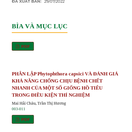
ĐÃ XUẤT BẢN:
29/07/2022
BÌA VÀ MỤC LỤC
PDF
PHÂN LẬP Phytophthora capsici VÀ ĐÁNH GIÁ
KHẢ NĂNG CHỐNG CHỊU BỆNH CHẾT
NHANH CỦA MỘT SỐ GIỐNG HỒ TIÊU
TRONG ĐIỀU KIỆN THÍ NGHIỆM
Mai Hải Châu, Trần Thị Hương
003-011
PDF