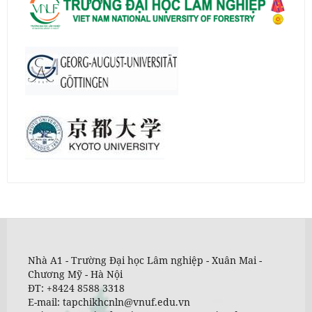
Nhà A1 - Trường Đại học Lâm nghiệp - Xuân Mai -
Chương Mỹ - Hà Nội
ĐT: +8424 8588 3318
E-mail: tapchikhcnln@vnuf.edu.vn