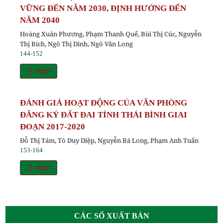
VỮNG ĐẾN NĂM 2030, ĐỊNH HƯỚNG ĐẾN
NĂM 2040
Hoàng Xuân Phương, Phạm Thanh Quế, Bùi Thị Cúc, Nguyễn
Thị Bích, Ngô Thị Dinh, Ngô Văn Long
144-152
PDF
ĐÁNH GIÁ HOẠT ĐỘNG CỦA VĂN PHÒNG
ĐĂNG KÝ ĐẤT ĐAI TỈNH THÁI BÌNH GIAI
ĐOẠN 2017-2020
Đỗ Thị Tám, Tô Duy Diệp, Nguyễn Bá Long, Phạm Anh Tuấn
153-164
PDF
CÁC SỐ XUẤT BẢN