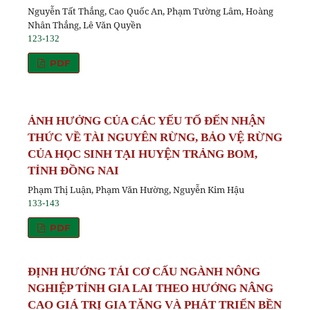
Nguyễn Tất Thắng, Cao Quốc An, Phạm Tường Lâm, Hoàng
Nhân Thắng, Lê Văn Quyền
123-132
PDF
ẢNH HƯỞNG CỦA CÁC YẾU TỐ ĐẾN NHẬN
THỨC VỀ TÀI NGUYÊN RỪNG, BẢO VỆ RỪNG
CỦA HỌC SINH TẠI HUYỆN TRẢNG BOM,
TỈNH ĐỒNG NAI
Phạm Thị Luận, Phạm Văn Hường, Nguyễn Kim Hậu
133-143
PDF
ĐỊNH HƯỚNG TÁI CƠ CẤU NGÀNH NÔNG
NGHIỆP TỈNH GIA LAI THEO HƯỚNG NÂNG
CAO GIÁ TRỊ GIA TĂNG VÀ PHÁT TRIỂN BỀN