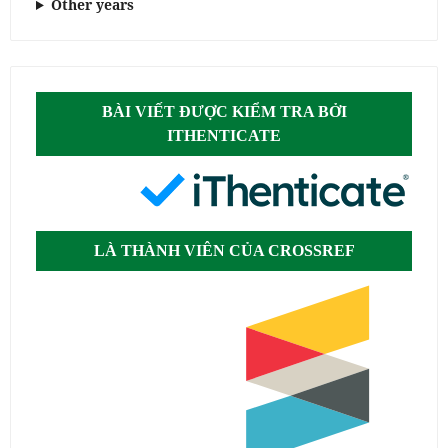
Other years
BÀI VIẾT ĐƯỢC KIỂM TRA BỞI
ITHENTICATE
LÀ THÀNH VIÊN CỦA CROSSREF