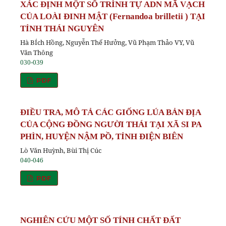
XÁC ĐỊNH MỘT SỐ TRÌNH TỰ ADN MÃ VẠCH
CỦA LOÀI ĐINH MẬT (Fernandoa brilletii ) TẠI
TỈNH THÁI NGUYÊN
Hà BÍch Hồng, Nguyễn Thế Hưởng, Vũ Phạm Thảo VY, Vũ
Văn Thông
030-039
PDF
ĐIỀU TRA, MÔ TẢ CÁC GIỐNG LÚA BẢN ĐỊA
CỦA CỘNG ĐỒNG NGƯỜI THÁI TẠI XÃ SI PA
PHÌN, HUYỆN NẬM PỒ, TỈNH ĐIỆN BIÊN
Lò Văn Huỳnh, Bùi Thị Cúc
040-046
PDF
NGHIÊN CỨU MỘT SỐ TÍNH CHẤT ĐẤT