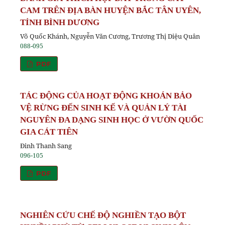
CAM TRÊN ĐỊA BÀN HUYỆN BẮC TÂN UYÊN,
TỈNH BÌNH DƯƠNG
Võ Quốc Khánh, Nguyễn Văn Cương, Trương Thị Diệu Quân
088-095
PDF
TÁC ĐỘNG CỦA HOẠT ĐỘNG KHOÁN BẢO
VỆ RỪNG ĐẾN SINH KẾ VÀ QUẢN LÝ TÀI
NGUYÊN ĐA DẠNG SINH HỌC Ở VƯỜN QUỐC
GIA CÁT TIÊN
Đinh Thanh Sang
096-105
PDF
NGHIÊN CỨU CHẾ ĐỘ NGHIỀN TẠO BỘT