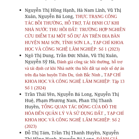
Nguyễn Thị Hồng Hạnh, Hà Nam Linh, Vũ Thị
Xuân, Nguyễn Bá Long,
THỰC TRẠNG CÔNG
TÁC BỒI THƯỜNG, HỖ TRỢ, TÁI ĐỊNH CƯ KHI
NHÀ NƯỚC THU HỒI ĐẤT: TRƯỜNG HỢP NGHIÊN
CỨU ĐIỂM TẠI MỘT SỐ DỰ ÁN TRÊN ĐỊA BÀN
,
HUYỆN MAI SƠN, TỈNH SƠN LA
TẠP CHÍ KHOA
HỌC VÀ CÔNG NGHỆ LÂM NGHIỆP: Số 1 (2023)
Ngô Thị Dung, Trần Đức Nhân, Vũ Thị Xuân,
Nguyễn Sỹ Hà,
Đánh giá công tác bồi thường, hỗ trợ
và tái định cư khi Nhà nước thu hồi đất tại một số dự án
,
trên địa bàn huyện Tiên Du, tỉnh Bắc Ninh
TẠP CHÍ
KHOA HỌC VÀ CÔNG NGHỆ LÂM NGHIỆP: Tập 13
Số 1 (2024)
Trần Thái Yên, Nguyễn Bá Long, Nguyễn Thị
Huệ, Phạm Phương Nam, Phan Thị Thanh
Huyền,
TỔNG QUAN TÁC ĐỘNG CỦA ĐÔ THỊ
,
HÓA ĐẾN QUẢN LÝ VÀ SỬ DỤNG ĐẤT
TẠP CHÍ
KHOA HỌC VÀ CÔNG NGHỆ LÂM NGHIỆP: Số 2
(2023)
Đỗ Thị Tám, Trần Thị Thanh Huyền, Nguyễn
Thị Hồng Hạnh, Nguyễn Bá Long,