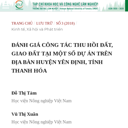
/
/
/
TRANG CHỦ
LƯU TRỮ
SỐ 3 (2018)
Kinh tế, Xã hội và Phát triển
ĐÁNH GIÁ CÔNG TÁC THU HỒI ĐẤT,
GIAO ĐẤT TẠI MỘT SỐ DỰ ÁN TRÊN
ĐỊA BÀN HUYỆN YÊN ĐỊNH, TỈNH
THANH HÓA
Đỗ Thị Tám
Học viện Nông nghiệp Việt Nam
Vũ Thị Xuân
Học viện Nông nghiệp Việt Nam