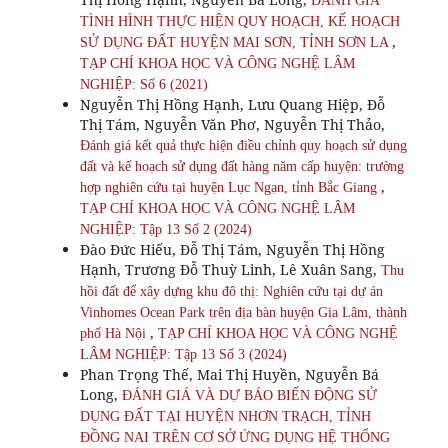
ĐÁNH GIÁ
TÌNH HÌNH THỰC HIỆN QUY HOẠCH, KẾ HOẠCH
,
SỬ DỤNG ĐẤT HUYỆN MAI SƠN, TỈNH SƠN LA
TẠP CHÍ KHOA HỌC VÀ CÔNG NGHỆ LÂM
NGHIỆP: Số 6 (2021)
Nguyễn Thị Hồng Hạnh, Lưu Quang Hiệp, Đỗ
Thị Tám, Nguyễn Văn Phơ, Nguyễn Thị Thảo,
Đánh giá kết quả thực hiện điều chỉnh quy hoạch sử dụng
đất và kế hoạch sử dụng đất hàng năm cấp huyện: trường
,
hợp nghiên cứu tại huyện Lục Ngạn, tỉnh Bắc Giang
TẠP CHÍ KHOA HỌC VÀ CÔNG NGHỆ LÂM
NGHIỆP: Tập 13 Số 2 (2024)
Đào Đức Hiếu, Đỗ Thị Tám, Nguyễn Thị Hồng
Hạnh, Trương Đỗ Thuỳ Linh, Lê Xuân Sang,
Thu
hồi đất để xây dựng khu đô thị: Nghiên cứu tại dự án
Vinhomes Ocean Park trên địa bàn huyện Gia Lâm, thành
,
phố Hà Nội
TẠP CHÍ KHOA HỌC VÀ CÔNG NGHỆ
LÂM NGHIỆP: Tập 13 Số 3 (2024)
Phan Trọng Thế, Mai Thị Huyền, Nguyễn Bá
Long,
ĐÁNH GIÁ VÀ DỰ BÁO BIẾN ĐỘNG SỬ
DỤNG ĐẤT TẠI HUYỆN NHƠN TRẠCH, TỈNH
ĐỒNG NAI TRÊN CƠ SỞ ỨNG DỤNG HỆ THỐNG