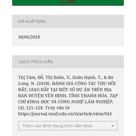
PDF
ĐÃ XUẤT BẢN
30/06/2018
CÁCH TRÍCH DẪN
Thị Tám, Đỗ, Thị Xuân, V., Xuân Hạnh, T., & Bá
Long, N. (2018). ĐÁNH GIÁ CÔNG TÁC THU HỒI
ĐẤT, GIAO ĐẤT TẠI MỘT SỐ DỰ ÁN TRÊN ĐỊA
BÀN HUYỆN YÊN ĐỊNH, TỈNH THANH HÓA.
TẠP
CHÍ KHOA HỌC VÀ CÔNG NGHỆ LÂM NGHIỆP
,
(3), 121–128. Truy vấn từ
https://journal.vnuf.edu.vn/vi/article/view/943
Thêm các định dạng trích dẫn khác