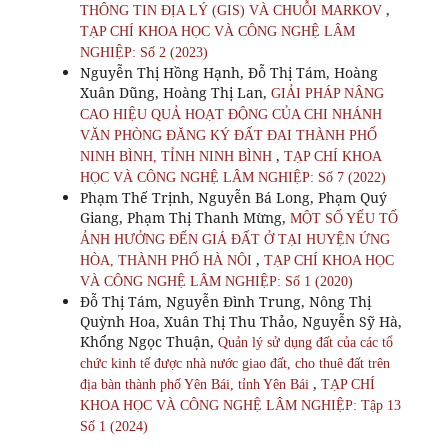
,
THÔNG TIN ĐỊA LÝ (GIS) VÀ CHUỖI MARKOV
TẠP CHÍ KHOA HỌC VÀ CÔNG NGHỆ LÂM
NGHIỆP: Số 2 (2023)
Nguyễn Thị Hồng Hạnh, Đỗ Thị Tám, Hoàng
Xuân Dũng, Hoàng Thị Lan,
GIẢI PHÁP NÂNG
CAO HIỆU QUẢ HOẠT ĐỘNG CỦA CHI NHÁNH
VĂN PHÒNG ĐĂNG KÝ ĐẤT ĐAI THÀNH PHỐ
,
NINH BÌNH, TỈNH NINH BÌNH
TẠP CHÍ KHOA
HỌC VÀ CÔNG NGHỆ LÂM NGHIỆP: Số 7 (2022)
Phạm Thế Trịnh, Nguyễn Bá Long, Phạm Quý
Giang, Phạm Thị Thanh Mừng,
MỘT SỐ YẾU TỐ
ẢNH HƯỞNG ĐẾN GIÁ ĐẤT Ở TẠI HUYỆN ỨNG
,
HÒA, THÀNH PHỐ HÀ NỘI
TẠP CHÍ KHOA HỌC
VÀ CÔNG NGHỆ LÂM NGHIỆP: Số 1 (2020)
Đỗ Thị Tám, Nguyễn Đình Trung, Nông Thị
Quỳnh Hoa, Xuân Thị Thu Thảo, Nguyễn Sỹ Hà,
Khổng Ngọc Thuận,
Quản lý sử dụng đất của các tổ
chức kinh tế được nhà nước giao đất, cho thuê đất trên
,
địa bàn thành phố Yên Bái, tỉnh Yên Bái
TẠP CHÍ
KHOA HỌC VÀ CÔNG NGHỆ LÂM NGHIỆP: Tập 13
Số 1 (2024)