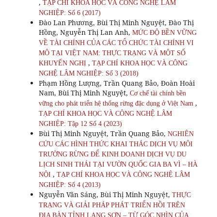
,
TẠP CHÍ KHOA HỌC VÀ CÔNG NGHỆ LÂM
NGHIỆP: Số 6 (2017)
Đào Lan Phương, Bùi Thị Minh Nguyệt, Đào Thị
Hồng, Nguyễn Thị Lan Anh,
MỨC ĐỘ BỀN VỮNG
VỀ TÀI CHÍNH CỦA CÁC TỔ CHỨC TÀI CHÍNH VI
MÔ TẠI VIỆT NAM: THỰC TRẠNG VÀ MỘT SỐ
,
KHUYẾN NGHỊ
TẠP CHÍ KHOA HỌC VÀ CÔNG
NGHỆ LÂM NGHIỆP: Số 3 (2018)
Phạm Hồng Lượng, Trần Quang Bảo, Đoàn Hoài
Nam, Bùi Thị Minh Nguyệt,
Cơ chế tài chính bền
,
vững cho phát triển hệ thống rừng đặc dụng ở Việt Nam
TẠP CHÍ KHOA HỌC VÀ CÔNG NGHỆ LÂM
NGHIỆP: Tập 12 Số 4 (2023)
Bùi Thị Minh Nguyệt, Trần Quang Bảo,
NGHIÊN
CỨU CÁC HÌNH THỨC KHAI THÁC DỊCH VỤ MÔI
TRƯỜNG RỪNG ĐỂ KINH DOANH DỊCH VỤ DU
LỊCH SINH THÁI TẠI VƯỜN QUỐC GIA BA VÌ – HÀ
,
NỘI
TẠP CHÍ KHOA HỌC VÀ CÔNG NGHỆ LÂM
NGHIỆP: Số 4 (2013)
Nguyễn Văn Sáng, Bùi Thị Minh Nguyệt,
THỰC
TRẠNG VÀ GIẢI PHÁP PHÁT TRIỂN HỒI TRÊN
ĐỊA BÀN TỈNH LẠNG SƠN – TỪ GÓC NHÌN CỦA