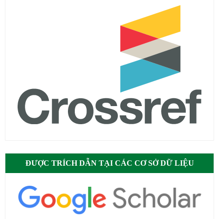
ĐƯỢC TRÍCH DẪN TẠI CÁC CƠ SỞ DỮ LIỆU