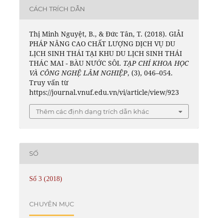
CÁCH TRÍCH DẪN
Thị Minh Nguyệt, B., & Đức Tân, T. (2018). GIẢI
PHÁP NÂNG CAO CHẤT LƯỢNG DỊCH VỤ DU
LỊCH SINH THÁI TẠI KHU DU LỊCH SINH THÁI
THÁC MAI - BÀU NƯỚC SÔI.
TẠP CHÍ KHOA HỌC
VÀ CÔNG NGHỆ LÂM NGHIỆP
, (3), 046–054.
Truy vấn từ
https://journal.vnuf.edu.vn/vi/article/view/923
Thêm các định dạng trích dẫn khác
SỐ
Số 3 (2018)
CHUYÊN MỤC