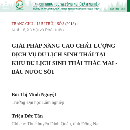
/
/
/
TRANG CHỦ
LƯU TRỮ
SỐ 3 (2018)
Kinh tế, Xã hội và Phát triển
GIẢI PHÁP NÂNG CAO CHẤT LƯỢNG
DỊCH VỤ DU LỊCH SINH THÁI TẠI
KHU DU LỊCH SINH THÁI THÁC MAI -
BÀU NƯỚC SÔI
Bùi Thị Minh Nguyệt
Trường Đại học Lâm nghiệp
Triệu Đức Tân
Chi cục Thuế huyện Định Quán, tỉnh Đồng Nai