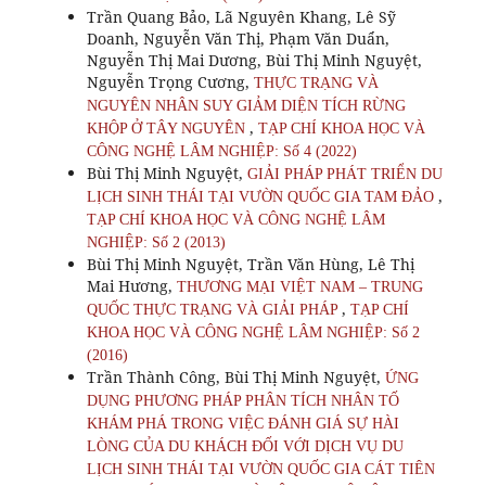
Trần Quang Bảo, Lã Nguyên Khang, Lê Sỹ
Doanh, Nguyễn Văn Thị, Phạm Văn Duẩn,
Nguyễn Thị Mai Dương, Bùi Thị Minh Nguyệt,
Nguyễn Trọng Cương,
THỰC TRẠNG VÀ
NGUYÊN NHÂN SUY GIẢM DIỆN TÍCH RỪNG
,
KHỘP Ở TÂY NGUYÊN
TẠP CHÍ KHOA HỌC VÀ
CÔNG NGHỆ LÂM NGHIỆP: Số 4 (2022)
Bùi Thị Minh Nguyệt,
GIẢI PHÁP PHÁT TRIỂN DU
,
LỊCH SINH THÁI TẠI VƯỜN QUỐC GIA TAM ĐẢO
TẠP CHÍ KHOA HỌC VÀ CÔNG NGHỆ LÂM
NGHIỆP: Số 2 (2013)
Bùi Thị Minh Nguyệt, Trần Văn Hùng, Lê Thị
Mai Hương,
THƯƠNG MẠI VIỆT NAM – TRUNG
,
QUỐC THỰC TRẠNG VÀ GIẢI PHÁP
TẠP CHÍ
KHOA HỌC VÀ CÔNG NGHỆ LÂM NGHIỆP: Số 2
(2016)
Trần Thành Công, Bùi Thị Minh Nguyệt,
ỨNG
DỤNG PHƯƠNG PHÁP PHÂN TÍCH NHÂN TỐ
KHÁM PHÁ TRONG VIỆC ĐÁNH GIÁ SỰ HÀI
LÒNG CỦA DU KHÁCH ĐỐI VỚI DỊCH VỤ DU
LỊCH SINH THÁI TẠI VƯỜN QUỐC GIA CÁT TIÊN