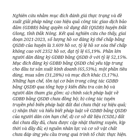
Nghiên cứu nhằm mục đích đánh giá thực trạng và đề
xuất giải pháp nâng cao hiệu quả công tác giao dịch bảo
đảm (GDBĐ) bằng quyền sử dụng đất (QSDĐ) huyện Đắk
Glong, tỉnh Đắk Nông. Kết quả nghiên cứu cho thấy, giai
đoạn 2021-2023, số lượng hồ sơ đăng ký thế chấp bằng
QSDĐ của huyện là 3.609 hồ sơ, tỷ lệ hồ sơ xóa thế chấp
không cao với 2352 hồ sơ, đạt tỷ lệ 65,19%. Phần lớn
người dân đăng ký GDBĐ bằng QSDĐ ở với tỷ lệ 52,15%.
Mục đích đăng ký GDBĐ bằng QSDĐ chủ yếu tập trung
cho đầu tư sản xuất kinh doanh (65,53%), một phần tiêu
dùng, mua sắm (31,28%) và mục đích khác (3,17%).
Những hạn chế, tồn tại cơ bản trong công tác GDBĐ
bằng QSDĐ qua tổng hợp ý kiến điều tra cán bộ và
người dân tham gia gồm:
a)
chính sách pháp luật về
GDBĐ bằng QSDĐ chưa đồng bộ
; b)
công tác tuyên
truyền phổ biến pháp luật đất đai chưa thật sự hiệu quả
;
c)
nhận thức và hiểu biết pháp luật về GDBĐ bằng QSDĐ
của người dân còn hạn chế
;
d)
cơ sở dữ liệu (CSDL) đất
đai chưa đầy đủ, chưa được cập nhật thường xuyên, kịp
thời và đầy đủ
;
e)
nguồn nhân lực và cơ sở vật chất
chưa đáp ứng yêu cầu trong quá trình tổ chức thực hiện.