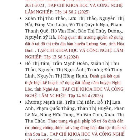
,
2021-2023
TẠP CHÍ KHOA HỌC VÀ CÔNG NGHỆ
LÂM NGHIỆP: Tập 14 Số 2 (2025)
Xuân Thị Thu Thảo, Lưu Thị Thảo, Nguyễn Thị
Hải, Đặng Văn Luận, Vũ Thị Quỳnh Nga, Phạm
Thanh Quế, Hồ Văn Hoá, Đào Thị Thùy Dương,
Nguyễn Sỹ Hà,
Tổng quan thị trường quyền sử dụng
đất ở tại đô thị trên địa bàn huyện Lương Sơn, tỉnh Hòa
,
Bình
TẠP CHÍ KHOA HỌC VÀ CÔNG NGHỆ LÂM
NGHIỆP: Tập 13 Số 5 (2024)
Đỗ Thị Tám, Trần Mạnh Đoàn, Xuân Thị Thu
Thảo, Nguyễn Thị Ngọc Ánh, Trương Đỗ Thùy
Linh, Nguyễn Thị Hồng Hạnh,
Đánh giá kết quả
thực hiện kế hoạch sử dụng đất hằng năm huyện Nghi
,
Lộc, tỉnh Nghệ An
TẠP CHÍ KHOA HỌC VÀ CÔNG
NGHỆ LÂM NGHIỆP: Tập 14 Số 4 (2025)
Khương Mạnh Hà, Trần Thị Hiền, Đỗ Thị Lan
Anh, Phạm Quốc Thăng, Thân Thị Huyền, Phan
Lê Na, Nông Hữu Tùng, Hà Văn Chín, Xuân Thị
Thu Thảo,
Thực trạng và giải pháp bố trí ổn định dân
cư phòng chống thiên tai vùng đồng bào dân tộc thiểu số
,
tỉnh Sơn La
TẠP CHÍ KHOA HỌC VÀ CÔNG NGHỆ