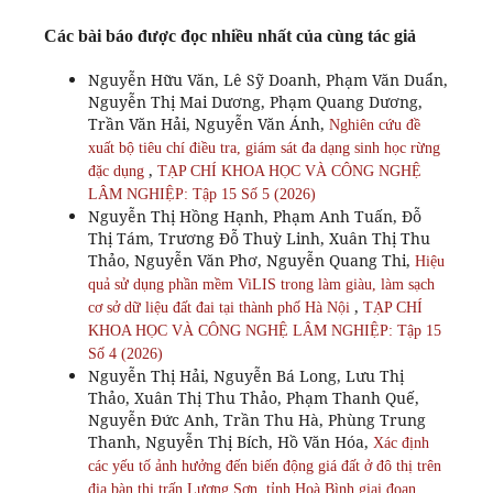
Các bài báo được đọc nhiều nhất của cùng tác giả
Nguyễn Hữu Văn, Lê Sỹ Doanh, Phạm Văn Duẩn,
Nguyễn Thị Mai Dương, Phạm Quang Dương,
Trần Văn Hải, Nguyễn Văn Ánh,
Nghiên cứu đề
xuất bộ tiêu chí điều tra, giám sát đa dạng sinh học rừng
,
đặc dụng
TẠP CHÍ KHOA HỌC VÀ CÔNG NGHỆ
LÂM NGHIỆP: Tập 15 Số 5 (2026)
Nguyễn Thị Hồng Hạnh, Phạm Anh Tuấn, Đỗ
Thị Tám, Trương Đỗ Thuỳ Linh, Xuân Thị Thu
Thảo, Nguyễn Văn Phơ, Nguyễn Quang Thi,
Hiệu
quả sử dụng phần mềm ViLIS trong làm giàu, làm sạch
,
cơ sở dữ liệu đất đai tại thành phố Hà Nội
TẠP CHÍ
KHOA HỌC VÀ CÔNG NGHỆ LÂM NGHIỆP: Tập 15
Số 4 (2026)
Nguyễn Thị Hải, Nguyễn Bá Long, Lưu Thị
Thảo, Xuân Thị Thu Thảo, Phạm Thanh Quế,
Nguyễn Đức Anh, Trần Thu Hà, Phùng Trung
Thanh, Nguyễn Thị Bích, Hồ Văn Hóa,
Xác định
các yếu tố ảnh hưởng đến biến động giá đất ở đô thị trên
địa bàn thị trấn Lương Sơn, tỉnh Hoà Bình giai đoạn