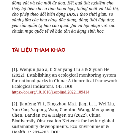
động vật và các mối đe dọa. Kết quả thử nghiệm cho
thấy bộ tiêu chí có tính khoa học, thống nhất và khả thi,
cho phép theo dõi biến động ĐDSH theo thời gian, so
sánh giữa các khu rừng đặc dụng, đồng thời đáp ứng
yêu cầu quản lý, báo cáo quốc gia và hội nhập với các
chuẩn mực quốc tế về bảo tồn đa dạng sinh học.
TÀI LIỆU THAM KHẢO
[1]. Wenjun Jiao a, b Xianyang Liu a & Siyuan He
(2022). Establishing an ecological monitoring system
for national parks in China: A theoretical framework.
Ecological Indicators. 143. DOI:
https://doi.org/10.1016/j.ecolind.2022.109414
[2]. Jianfeng Yi 1, Fangzhou Ma1, Jiaqi Li 1, Wei Liu,
Yun Cao, Yaqiong Wan, Chenbin Wang, Mengmeng
Chen, Dandan Yu & Haigen Xu (2022). China
Biodiversity Observation Network for better global
sustainability developments. Eco-Environment &
Health. 1: 201–203. DOI: