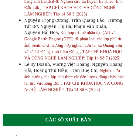
bằng ảnh Landsat-8: Nghiên cứu tại huyện Ea H'leo, tỉnh
,
Đắk Lắk
TẠP CHÍ KHOA HỌC VÀ CÔNG NGHỆ
LÂM NGHIỆP: Tập 14 Số 3 (2025)
Nguyễn Trọng Cương, Trần Quang Bảo, Trương
Tất Đơ, Nguyễn Thị Hà, Phạm Văn Duẩn,
Nguyễn Hải Hoà,
Kết hợp trí tuệ nhân tạo (AI) và
Google Earth Engine (GEE) để phân loại các lớp phủ từ
ảnh Sentinel-2: trường hợp nghiên cứu tại xã Quảng Sơn
,
và xã Tà Đùng, tỉnh Lâm Đồng
TẠP CHÍ KHOA HỌC
VÀ CÔNG NGHỆ LÂM NGHIỆP: Tập 14 Số 7 (2025)
Lê Sỹ Doanh, Vương Việt Hoàng, Nguyễn Hoàng
Hải, Hoàng Thu Hiền, Trần Huệ Chi,
Nghiên cứu
ảnh hưởng của lớp phủ thực vật đến lượng dòng chảy mặt
,
tại lưu vực sông Bùi
TẠP CHÍ KHOA HỌC VÀ CÔNG
NGHỆ LÂM NGHIỆP: Tập 14 Số 6 (2025)
CÁC SỐ XUẤT BẢN