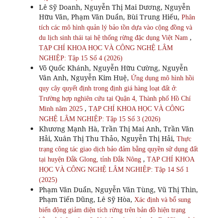
Lê Sỹ Doanh, Nguyễn Thị Mai Dương, Nguyễn
Hữu Văn, Phạm Văn Duẩn, Bùi Trung Hiếu,
Phân
tích các mô hình quản lý bảo tồn dựa vào cộng đồng và
,
du lịch sinh thái tại hệ thống rừng đặc dụng Việt Nam
TẠP CHÍ KHOA HỌC VÀ CÔNG NGHỆ LÂM
NGHIỆP: Tập 15 Số 4 (2026)
Võ Quốc Khánh, Nguyễn Hữu Cường, Nguyễn
Vân Anh, Nguyễn Kim Huệ,
Ứng dụng mô hình hồi
quy cây quyết định trong định giá hàng loạt đất ở:
Trường hợp nghiên cứu tại Quận 4, Thành phố Hồ Chí
,
Minh năm 2025
TẠP CHÍ KHOA HỌC VÀ CÔNG
NGHỆ LÂM NGHIỆP: Tập 15 Số 3 (2026)
Khương Mạnh Hà, Trần Thị Mai Anh, Trần Văn
Hải, Xuân Thị Thu Thảo, Nguyễn Thị Hải,
Thực
trạng công tác giao dịch bảo đảm bằng quyền sử dụng đất
,
tại huyện Đắk Glong, tỉnh Đắk Nông
TẠP CHÍ KHOA
HỌC VÀ CÔNG NGHỆ LÂM NGHIỆP: Tập 14 Số 1
(2025)
Phạm Văn Duẩn, Nguyễn Văn Tùng, Vũ Thị Thìn,
Phạm Tiến Dũng, Lê Sỹ Hòa,
Xác định và bổ sung
biến động giảm diện tích rừng trên bản đồ hiện trạng