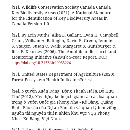
[11]. Wildlife Conservation Society Canada Canada
Key Biodiversity Areas (2021). A National Standard
for the Identification of Key Biodiversity Areas in
Canada Version 1.0.
[12]. By Erin Muths, Alisa L. Gallant, Evan H. Campbell
Grant, William A. Battaglin, David E. Green, Jennifer
S. Staiger, Susan C. Walls, Margaret S. Gunzburger &
Rick F. Kearney (2006). The Amphibian Research and
Monitoring Initiative (ARMI): 5-Year Report. DOI:
https://doi.org/10.3133/sir20065224
[13]. United States Department of Agriculture (2020).
Forest Ecosystem Health IndicatorsForest.
[14]. Nguyễn Xuân Đặng, Đồng Thanh Hải & Đỗ Hữu
Thư (2013). Xây dựng kế hoạch giám sát các loài quan
trọng ở Vườn Quốc gia Phong Nha - Kẻ Bàng, Quảng
Bình. Báo cáo của Dự án Bảo tồn và quản lý bền vững
nguồn tài nguyên thiên nhiên khu vực VQG Phong
Nha - Kẻ Bàng, Việt Nam.
[15]. C. Lees, B. M. Rawson, A. M. Behie, R.