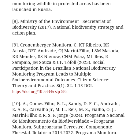
monitoring wildlife in protected areas has been
launched in Russia.
[8]. Ministry of the Environment - Secretariat of
Biodiversity (2017). National biodiversity strategy and
action plan.
[9]. Cronemberger Monitora, C, KT Ribeiro, RK
Acosta, DFC Andrade, OJ Marini-Filho, LSM Masuda,
KR Mendes, SS Nienow, CNM Polaz, ML Reis, R
Sampaio, JM Souza & CF. Tófoli (2023). Social
Participation in the Brazilian National Biodiversity
Monitoring Program Leads to Multiple
Socioenvironmental Outcomes. Citizen Science:
Theory and Practice. 8(1): 32: 1-15 DOI:
https://doi.org/10.5334/cstp.582
[10]. A.; Gomes-Filho, B. L., Sandy, D. F. C., Andrade,
E. A. R., Carvalho-Jr, M. L., Reis, M. S., Fialho, O. J.,
Marini-Filho & R. S. P. Jorge (2024). Programa Nacional
de Monitoramento da Biodiversidade – Programa
Monitora, Subprograma Terrestre, Componente
Florestal. Relatório 2014-2022. Programa Monitora.