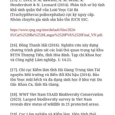
Hendershott & N. Leonard (2014). Phân tích sơ bộ tính
khả sinh quần thể của Loài Voọc Cát Bà
(Trachypithecus poliocephalus) cực kỳ nguy cấp.
Nhóm chuyên gia sinh sản bảo tồn IUCN SSC.
https://www.cpsg.org/sites/default/files/2024-
.
05/Cat%2520Ba%2520Langur%2520PVA%2520Final_VN.pdf
[16]. Đồng Thanh Hải (2016). Nghiên cứu xây dựng
chương trình giám sát các loài thú quan trọng tại Khu
BTTN Thượng Tiến, tỉnh Hòa Bình. Tạp chí Khoa học
và Công nghệ Lâm nghiệp. 1: 14-21.
[17]. Chi cục Kiểm lâm tỉnh Hà Giang Trung tâm Tài
nguyên Môi trường và Biến đổi Khí hậu (2014). Bảo
tồn Voọc mũi hếch và đa dạng sinh học ở khu vực Du
Già- Khau Ca, tỉnh Hà Giang.
[18]. WWF Viet Nam USAID Biodiversity Conservation
(2023). Largest biodiversity survey in Viet Nam
reveals dire status of wildlife in 21 protected areas.
[19]. Cục Lâm nghiệp và Kiểm lâm, Viện Sinh thái