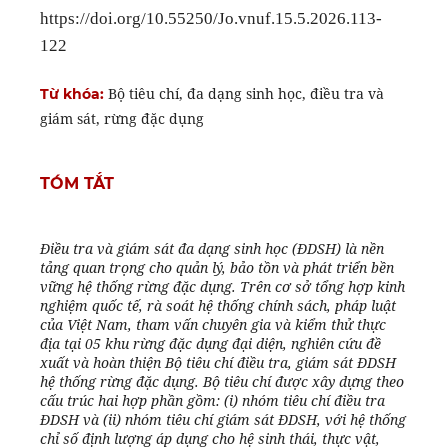
https://doi.org/10.55250/Jo.vnuf.15.5.2026.113-
122
Bộ tiêu chí, đa dạng sinh học, điều tra và
Từ khóa:
giám sát, rừng đặc dụng
TÓM TẮT
Điều tra và giám sát đa dạng sinh học (ĐDSH) là nền
tảng quan trọng cho quản lý, bảo tồn và phát triển bền
vững hệ thống rừng đặc dụng. Trên cơ sở tổng hợp kinh
nghiệm quốc tế, rà soát hệ thống chính sách, pháp luật
của Việt Nam, tham vấn chuyên gia và kiểm thử thực
địa tại 05 khu rừng đặc dụng đại diện, nghiên cứu đề
xuất và hoàn thiện Bộ tiêu chí điều tra, giám sát ĐDSH
hệ thống rừng đặc dụng. Bộ tiêu chí được xây dựng theo
cấu trúc hai hợp phần gồm: (i) nhóm tiêu chí điều tra
ĐDSH và (ii) nhóm tiêu chí giám sát ĐDSH, với hệ thống
chỉ số định lượng áp dụng cho hệ sinh thái, thực vật,