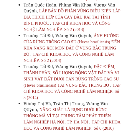
Trần Quốc Hoàn, Phùng Văn Khoa, Vương Văn
Quỳnh,
LẬP BẢN ĐỒ PHÂN VÙNG ĐIỀU KIỆN LẬP
ĐỊA THÍCH HỢP CỦA CÂY DẦU RÁI TẠI TỈNH
,
BÌNH PHƯỚC
TẠP CHÍ KHOA HỌC VÀ CÔNG
NGHỆ LÂM NGHIỆP: Số 2 (2013)
Trương Tất Đơ, Vương Văn Quỳnh,
ẢNH HƯỞNG
CỦA RỪNG TRỒNG CAO SU (Hevea brasiliensis) ĐẾN
KHẢ NĂNG XÓI MÒN ĐẤT Ở VÙNG BẮC TRUNG
,
BỘ
TẠP CHÍ KHOA HỌC VÀ CÔNG NGHỆ LÂM
NGHIỆP: Số 2 (2014)
Trương Tất Đơ, Vương Văn Quỳnh,
ĐẶC ĐIỂM,
THÀNH PHẦN, SỐ LƯỢNG ĐỘNG VẬT ĐẤT VÀ VI
SINH VẬT ĐẤT DƯỚI TÁN RỪNG TRỒNG CAO SU
,
(Hevea brasiliensis) TẠI VÙNG BẮC TRUNG BỘ
TẠP
CHÍ KHOA HỌC VÀ CÔNG NGHỆ LÂM NGHIỆP: Số
3 (2014)
Vương Thị Hà, Trần Thị Trang, Vương Văn
QUỳnh,
NĂNG SUẤT LÁ RỤNG DƯỚI RỪNG
THÔNG MÃ VĨ TẠI TRUNG TÂM PHÁT TRIỂN
,
LÂM NGHIỆP HÀ NỘI, TP. HÀ NỘI
TẠP CHÍ KHOA
HỌC VÀ CÔNG NGHỆ LÂM NGHIỆP: Số 6 (2016)