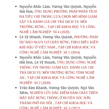
Nguyễn Khắc Lâm, Vương Văn Quỳnh, Nguyễn
Hải Hoà,
ỨNG DỤNG PHƯƠNG PHÁP PHÂN TÍCH
ĐA TIÊU CHÍ TRONG LỰA CHỌN MÔ HÌNH GIÁM
SÁT VÀ ĐÁNH GIÁ CHI TRẢ DỊCH VỤ MÔI
,
TRƯỜNG RỪNG
TẠP CHÍ KHOA HỌC VÀ CÔNG
NGHỆ LÂM NGHIỆP: Số 4 (2020)
Lê Sỹ DOanh, Vương Văn Quỳnh,
PHƯƠNG PHÁP
DỰ BÁO NGUY CƠ CHÁY RỪNG THEO ĐIỀU KIỆN
,
KHÍ HẬU Ở VIỆT NAM
TẠP CHÍ KHOA HỌC VÀ
CÔNG NGHỆ LÂM NGHIỆP: Số 1 (2014)
Nguyễn Khắc Lâm, Vương Văn Quỳnh, Nguyễn
Hải Hoà, Lê Sỹ Doanh,
ỨNG DỤNG CÔNG NGHỆ
THÔNG TIN TRONG GIÁM SÁT, ĐÁNH GIÁ CHI
TRẢ DỊCH VỤ MÔI TRƯỜNG RỪNG TỈNH NGHỆ
,
AN
TẠP CHÍ KHOA HỌC VÀ CÔNG NGHỆ LÂM
NGHIỆP: Số 2 (2020)
Trần Kim Khánh, Vương Văn Quỳnh, Ngô Văn
Xiêm,
NGHIÊN CỨU ĐẶC ĐIỂM ĐÁM CHÁY TRÊN
MẶT ĐẤT RỪNG THÔNG Ở HUYỆN SÓC SƠN,
,
THÀNH PHỐ HÀ NỘI
TẠP CHÍ KHOA HỌC VÀ
CÔNG NGHỆ LÂM NGHIỆP: Số 3 (2022)