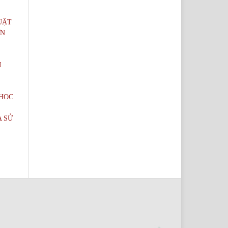
UẬT
ƠN
M
 HỌC
A SỬ