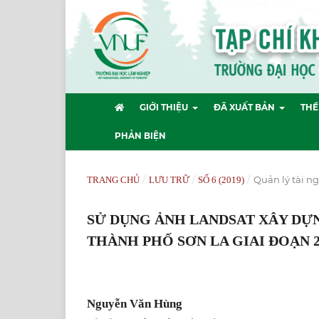
GIỚI THIỆU
ĐÃ XUẤT BẢN
THỂ
PHẢN BIỆN
/
/
/
Quản lý tài n
TRANG CHỦ
LƯU TRỮ
SỐ 6 (2019)
SỬ DỤNG ẢNH LANDSAT XÂY DỰN
THÀNH PHỐ SƠN LA GIAI ĐOẠN 20
Nguyễn Văn Hùng