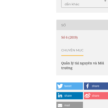
dẫn khác
SỐ
Số 6 (2019)
CHUYÊN MỤC
Quản lý tài nguyên và Môi
trường
tweet
share
share
share
mail