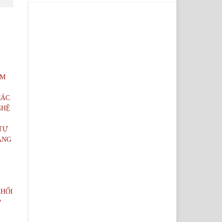
ÂM
CÁC
GHỆ
TỰ
ẢNG
KHỐI
P