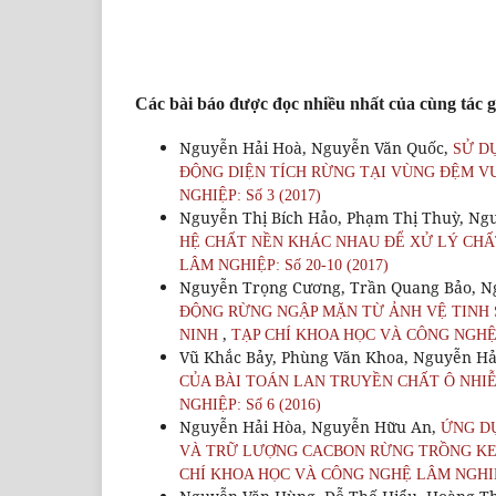
Các bài báo được đọc nhiều nhất của cùng tác g
Nguyễn Hải Hoà, Nguyễn Văn Quốc,
SỬ D
ĐỘNG DIỆN TÍCH RỪNG TẠI VÙNG ĐỆM V
NGHIỆP: Số 3 (2017)
Nguyễn Thị Bích Hảo, Phạm Thị Thuỳ, Ng
HỆ CHẤT NỀN KHÁC NHAU ĐỂ XỬ LÝ CHẤ
LÂM NGHIỆP: Số 20-10 (2017)
Nguyễn Trọng Cương, Trần Quang Bảo, N
ĐỘNG RỪNG NGẬP MẶN TỪ ẢNH VỆ TI
,
NINH
TẠP CHÍ KHOA HỌC VÀ CÔNG NGHỆ L
Vũ Khắc Bảy, Phùng Văn Khoa, Nguyễn Hả
CỦA BÀI TOÁN LAN TRUYỀN CHẤT Ô NHI
NGHIỆP: Số 6 (2016)
Nguyễn Hải Hòa, Nguyễn Hữu An,
ỨNG DỤ
VÀ TRỮ LƯỢNG CACBON RỪNG TRỒNG KEO 
CHÍ KHOA HỌC VÀ CÔNG NGHỆ LÂM NGHIỆP: