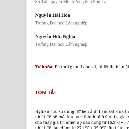
Sở Tài nguyên Môi trường tỉnh Sơn La
Nguyễn Hải Hòa
Trường Đại học Lâm nghiệp
Nguyễn Hữu Nghĩa
Trường Đại học Lâm nghiệp
Đa thời gian, Landsat, nhiệt độ bề mặ
Từ khóa:
TÓM TẮT
Nghiên cứu sử dụng dữ liệu ảnh Landsat 8 đa thờ
nhiệt độ bề mặt khu vực thành phố Sơn La giai 
0
cho thấy giá trị nhiệt độ dao động từ 16,2
C ÷ 57
0
0
nhiệt độ dao động từ 27,1
C ÷ 35,0
C tập trung 