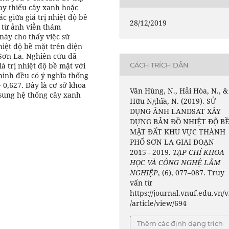
ay thiếu cây xanh hoặc
c giữa giá trị nhiệt độ bề
28/12/2019
h từ ảnh viễn thám
này cho thấy việc sử
iệt độ bề mặt trên diện
ố Sơn La. Nghiên cứu đã
CÁCH TRÍCH DẪN
á trị nhiệt độ bề mặt với
hình đều có ý nghĩa thống
 0,627. Đây là cơ sở khoa
Văn Hùng, N., Hải Hòa, N., &
 sung hệ thống cây xanh
Hữu Nghĩa, N. (2019). SỬ
DỤNG ẢNH LANDSAT XÂY
DỰNG BẢN ĐỒ NHIỆT ĐỘ B
MẶT ĐẤT KHU VỰC THÀNH
PHỐ SƠN LA GIAI ĐOẠN
2015 - 2019.
TẠP CHÍ KHOA
HỌC VÀ CÔNG NGHỆ LÂM
NGHIỆP
, (6), 077–087. Truy
vấn từ
https://journal.vnuf.edu.vn/v
/article/view/694
Thêm các định dạng trích