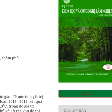
t, thảm phủ
PDF
i gian để ước tính giá trị
đoạn 2015 - 2019, kết quả
0
,3
C, trong đó giá trị
ĐÃ XUẤT BẢN
chủ yếu ở các khu đô thị,