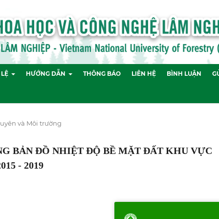
 LỆ
HƯỚNG DẪN
THÔNG BÁO
LIÊN HỆ
BÌNH LUẬN
GỬ
guyên và Môi trường
G BẢN ĐỒ NHIỆT ĐỘ BỀ MẶT ĐẤT KHU VỰC
15 - 2019