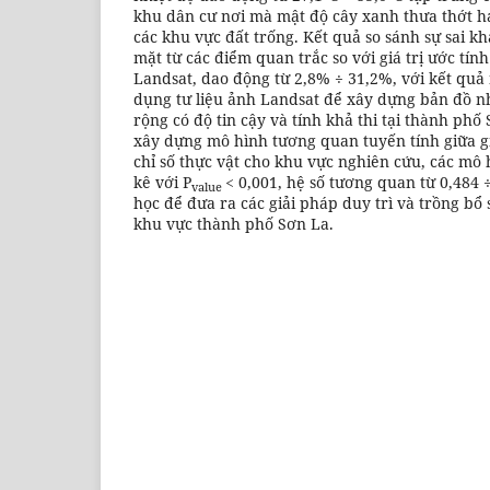
khu dân cư nơi mà mật độ cây xanh thưa thớt h
các khu vực đất trống. Kết quả so sánh sự sai khá
mặt từ các điểm quan trắc so với giá trị ước tín
Landsat, dao động từ 2,8% ÷ 31,2%, với kết quả 
dụng tư liệu ảnh Landsat để xây dựng bản đồ nh
rộng có độ tin cậy và tính khả thi tại thành ph
xây dựng mô hình tương quan tuyến tính giữa gi
chỉ số thực vật cho khu vực nghiên cứu, các mô 
kê với P
< 0,001, hệ số tương quan từ 0,484 ÷
value
học để đưa ra các giải pháp duy trì và trồng bổ
khu vực thành phố Sơn La.