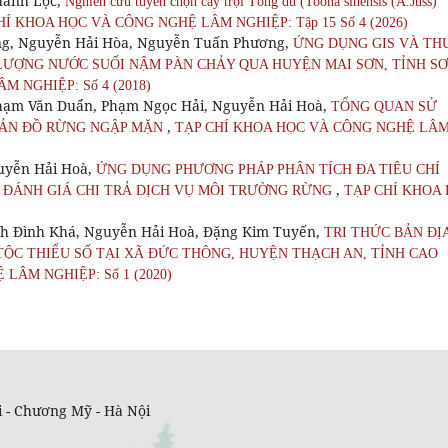
hanh Lộc,
Nghiên cứu tuyển chọn cây trội Tông dù (Toona sinensis (A.Juss)
HÍ KHOA HỌC VÀ CÔNG NGHỆ LÂM NGHIỆP: Tập 15 Số 4 (2026)
g, Nguyễn Hải Hòa, Nguyễn Tuấn Phương,
ỨNG DỤNG GIS VÀ TH
 LƯỢNG NƯỚC SUỐI NẬM PÀN CHẢY QUA HUYỆN MAI SƠN, TỈNH S
 NGHIỆP: Số 4 (2018)
hạm Văn Duẩn, Phạm Ngọc Hải, Nguyễn Hải Hoà,
TỔNG QUAN SỬ
,
BẢN ĐỒ RỪNG NGẬP MẶN
TẠP CHÍ KHOA HỌC VÀ CÔNG NGHỆ LÂ
uyễn Hải Hoà,
ỨNG DỤNG PHƯƠNG PHÁP PHÂN TÍCH ĐA TIÊU CHÍ
,
 ĐÁNH GIÁ CHI TRẢ DỊCH VỤ MÔI TRƯỜNG RỪNG
TẠP CHÍ KHOA
nh Đình Khá, Nguyễn Hải Hoà, Đặng Kim Tuyến,
TRI THỨC BẢN ĐỊ
ỘC THIỂU SỐ TẠI XÃ ĐỨC THÔNG, HUYỆN THẠCH AN, TỈNH CAO
LÂM NGHIỆP: Số 1 (2020)
 - Chương Mỹ - Hà Nội