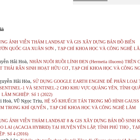
iả
ỤNG ẢNH VIỄN THÁM LANDSAT VÀ GIS XÂY DỰNG BẢN ĐỒ BIẾN
,
ƯỜN QUỐC GIA XUÂN SƠN
TẠP CHÍ KHOA HỌC VÀ CÔNG NGHỆ L
uyễn Hải Hoà,
NHÂN NUÔI RUỒI LÍNH ĐEN (Hermetia illucens) TRÊN 
,
T THẢI RẮN SINH HOẠT HỮU CƠ
TẠP CHÍ KHOA HỌC VÀ CÔNG N
guyễn Hải Hòa,
SỬ DỤNG GOOGLE EARTH ENGINE ĐỂ PHÂN LOẠI 
NH SENTINEL-1 VÀ SENTINEL-2 CHO KHU VỰC QUẢNG YÊN, TỈNH QU
ÂM NGHIỆP: Số 1 (2022)
i Hoà, VŨ Ngọc Trìu,
HỆ SỐ KHUẾCH TÁN TRONG MÔ HÌNH GAUSS
,
ỄM TRONG KHÍ QUYỂN
TẠP CHÍ KHOA HỌC VÀ CÔNG NGHỆ LÂM
NG ẢNH VIỄN THÁM LANDSAT 8 & GIS XÂY DỰNG BẢN ĐỒ SINH 
,
LAI (ACACIA HYBRID) TẠI HUYỆN YÊN LẬP, TỈNH PHÚ THỌ
TẠ
 Số 4 (2016)