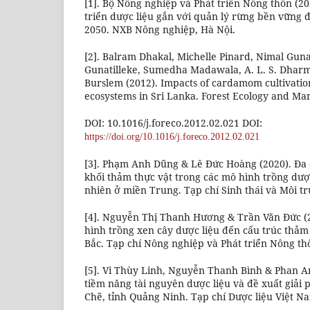
[1]. Bộ Nông nghiệp và Phát triển Nông thôn (2
triển dược liệu gắn với quản lý rừng bền vững
2050. NXB Nông nghiệp, Hà Nội.
[2]. Balram Dhakal, Michelle Pinard, Nimal Gunat
Gunatilleke, Sumedha Madawala, A. L. S. Dha
Burslem (2012). Impacts of cardamom cultivatio
ecosystems in Sri Lanka. Forest Ecology and Ma
DOI: 10.1016/j.foreco.2012.02.021 DOI:
https://doi.org/10.1016/j.foreco.2012.02.021
[3]. Phạm Anh Dũng & Lê Đức Hoàng (2020). Đa 
khối thảm thực vật trong các mô hình trồng dược
nhiên ở miền Trung. Tạp chí Sinh thái và Môi tr
[4]. Nguyễn Thị Thanh Hương & Trần Văn Đức (
hình trồng xen cây dược liệu đến cấu trúc thảm 
Bắc. Tạp chí Nông nghiệp và Phát triển Nông thô
[5]. Vi Thùy Linh, Nguyễn Thanh Bình & Phan A
tiềm năng tài nguyên dược liệu và đề xuất giải 
Chẽ, tỉnh Quảng Ninh. Tạp chí Dược liệu Việt Nam