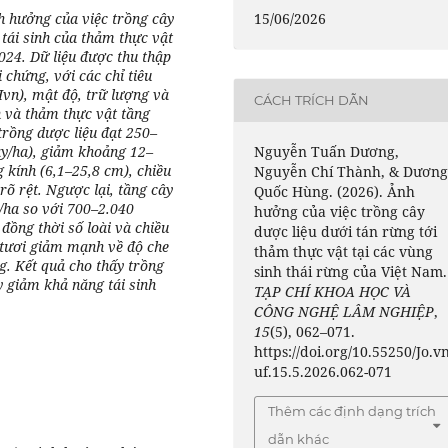
15/06/2026
h hưởng của việc trồng cây
 tái sinh của thảm thực vật
024. Dữ liệu được thu thập
 chứng, với các chỉ tiêu
Hvn), mật độ, trữ lượng và
CÁCH TRÍCH DẪN
nh và thảm thực vật tầng
trồng dược liệu đạt 250–
Nguyễn Tuấn Dương,
ây/ha), giảm khoảng 12–
 kính (6,1–25,8 cm), chiều
Nguyễn Chí Thành, & Dươn
rõ rệt. Ngược lại, tầng cây
Quốc Hùng. (2026). Ảnh
y/ha so với 700–2.040
hưởng của việc trồng cây
ồng thời số loài và chiều
dược liệu dưới tán rừng tới
 tươi giảm mạnh về độ che
thảm thực vật tại các vùng
g. Kết quả cho thấy trồng
sinh thái rừng của Việt Nam.
y giảm khả năng tái sinh
TẠP CHÍ KHOA HỌC VÀ
CÔNG NGHỆ LÂM NGHIỆP
,
15
(5), 062–071.
https://doi.org/10.55250/Jo.v
uf.15.5.2026.062-071
Thêm các định dạng trích
dẫn khác