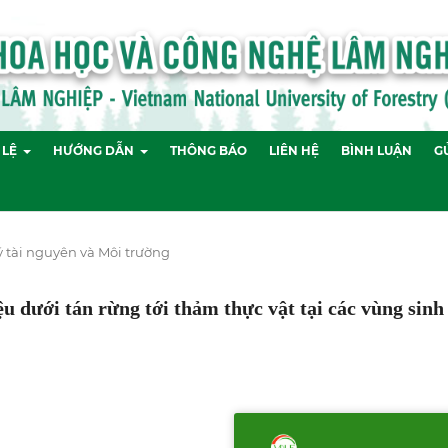
 LỆ
HƯỚNG DẪN
THÔNG BÁO
LIÊN HỆ
BÌNH LUẬN
GỬ
 tài nguyên và Môi trường
u dưới tán rừng tới thảm thực vật tại các vùng sinh