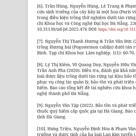
[6]. Trần Hùng, Nguyễn Hùng, Lê Trang & Phạm
cứu sinh trưởng của cây bảy lá một hoa (Paris vi
trong điều kiện trồng thử nghiệm dưới tán rừng
chí Khoa học và Công nghệ Đại học Đà Nẵng. 23(3
10.31130/ud-jst.2025.476 DOI:
https://doi.org/10.31
[7]. Nguyễn Thị Thanh Hương & Trần Văn Đức (
trồng Hương bài (Pogostemon cablin) dưới tán r
Bình. Tạp chí Khoa học Lâm nghiệp. 1(1): 60-70.
[8]. Lý Thị Kiêm, Võ Quang Duy, Nguyễn Hữu V
Trần Anh Pha (2020). Điều tra, đánh giá khả nă
loài dược liệu trồng dưới tán rừng tại Khu bảo 
phục vụ công tác quản lý, bảo tồn và phát triển 
hiếm. Báo cáo tổng kết đề tài nghiên cứu khoa 
nghệ thành phố Đà Nẵng.
[9]. Nguyễn Văn Tập (2022). Bảo tồn và phát tri
thuốc quý hiếm cấp quốc gia tại Hà Giang. Báo c
tỉnh Hà Giang.
[10]. Hưng Triệu, Nguyễn Đình Hòa & Phạm Văn
trưởng và dược tính của ba loài Lan kim tuyến (