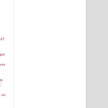
ĐẤT
n
giai
hota
G
ng
C
à xác