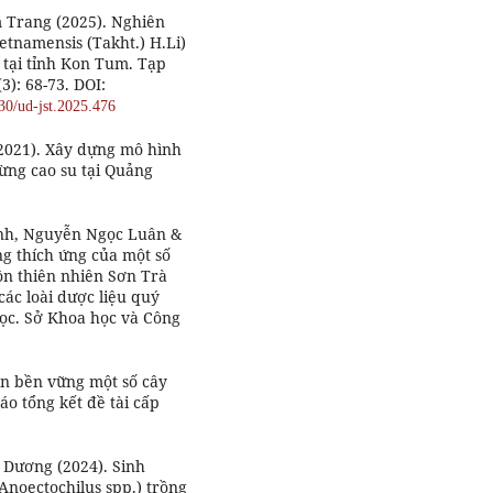
 Trang (2025). Nghiên
etnamensis (Takht.) H.Li)
 tại tỉnh Kon Tum. Tạp
): 68-73. DOI:
130/ud-jst.2025.476
2021). Xây dựng mô hình
ừng cao su tại Quảng
inh, Nguyễn Ngọc Luân &
ng thích ứng của một số
tồn thiên nhiên Sơn Trà
các loài dược liệu quý
học. Sở Khoa học và Công
ển bền vững một số cây
áo tổng kết đề tài cấp
 Dương (2024). Sinh
Anoectochilus spp.) trồng