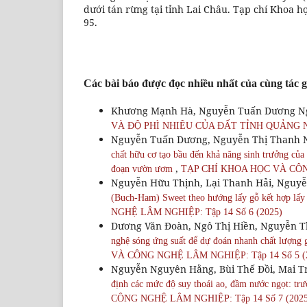
dưới tán rừng tại tỉnh Lai Châu. Tạp chí Khoa học
95.
Các bài báo được đọc nhiều nhất của cùng tác g
Khương Mạnh Hà, Nguyễn Tuấn Dương N
VÀ ĐỘ PHÌ NHIÊU CỦA ĐẤT TỈNH QUẢNG
Nguyễn Tuấn Dương, Nguyễn Thị Thanh N
chất hữu cơ tạo bầu đến khả năng sinh trưởng của c
,
đoạn vườn ươm
TẠP CHÍ KHOA HỌC VÀ CÔNG
Nguyễn Hữu Thịnh, Lại Thanh Hải, Nguy
(Buch-Ham) Sweet theo hướng lấy gỗ kết hợp lấy t
NGHỆ LÂM NGHIỆP: Tập 14 Số 6 (2025)
Dương Văn Đoàn, Ngô Thị Hiền, Nguyễn 
nghệ sóng ứng suất để dự đoán nhanh chất lượng g
VÀ CÔNG NGHỆ LÂM NGHIỆP: Tập 14 Số 5 (
Nguyễn Nguyên Hằng, Bùi Thế Đồi, Mai 
định các mức độ suy thoái ao, đầm nước ngọt: trư
CÔNG NGHỆ LÂM NGHIỆP: Tập 14 Số 7 (2025