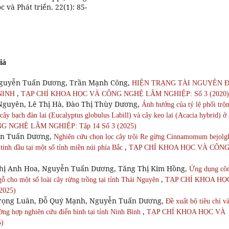
 và Phát triển. 22(1): 85-
iả
guyễn Tuấn Dương, Trần Mạnh Công,
HIỆN TRẠNG TÀI NGUYÊN 
,
 NINH
TẠP CHÍ KHOA HỌC VÀ CÔNG NGHỆ LÂM NGHIỆP: Số 3 (2020)
guyên, Lê Thị Hà, Đào Thị Thùy Dương,
Ảnh hưởng của tỷ lệ phối trộ
ây bạch đàn lai (Eucalyptus globulus Labill) và cây keo lai (Acacia hybrid) ở 
 NGHỆ LÂM NGHIỆP: Tập 14 Số 3 (2025)
ễn Tuấn Dương,
Nghiên cứu chọn lọc cây trội Re gừng Cinnamomum bejolg
,
inh dầu tại một số tỉnh miền núi phía Bắc
TẠP CHÍ KHOA HỌC VÀ CÔN
Thị Anh Hoa, Nguyễn Tuấn Dương, Tăng Thị Kim Hồng,
Ứng dụng cô
,
ỗ cho một số loài cây rừng trồng tại tỉnh Thái Nguyên
TẠP CHÍ KHOA HỌ
2025)
Trọng Luân, Đỗ Quý Mạnh, Nguyễn Tuấn Dương,
Đề xuất bộ tiêu chí v
,
ờng hợp nghiên cứu điển hình tại tỉnh Ninh Bình
TẠP CHÍ KHOA HỌC VÀ
)