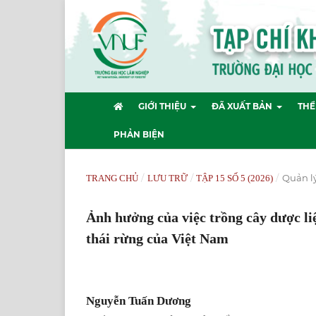
GIỚI THIỆU
ĐÃ XUẤT BẢN
THỂ
PHẢN BIỆN
/
/
/
Quản lý
TRANG CHỦ
LƯU TRỮ
TẬP 15 SỐ 5 (2026)
Ảnh hưởng của việc trồng cây dược liệ
thái rừng của Việt Nam
Nguyễn Tuấn Dương