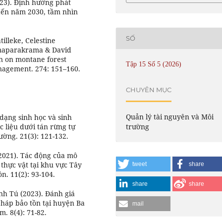
023). Định hướng phát
 đến năm 2030, tầm nhìn
SỐ
illeke, Celestine
rmaparakrama & David
n on montane forest
Tập 15 Số 5 (2026)
nagement. 274: 151–160.
CHUYÊN MỤC
Quản lý tài nguyên và Môi
dạng sinh học và sinh
trường
 liệu dưới tán rừng tự
ường. 21(3): 121-132.
2021). Tác động của mô
thực vật tại khu vực Tây
tweet
share
n. 11(2): 93-104.
share
share
nh Tú (2023). Đánh giá
pháp bảo tồn tại huyện Ba
mail
. 8(4): 71-82.