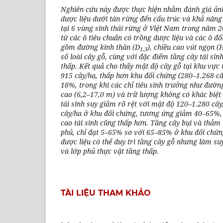
Nghiên cứu này được thực hiện nhằm đánh giá ản
dược liệu dưới tán rừng đến cấu trúc và khả năng
tại 6 vùng sinh thái rừng ở Việt Nam trong năm 2
từ các ô tiêu chuẩn có trồng dược liệu và các ô đối
gồm đường kính thân (D
), chiều cao vút ngọn (
1.3
số loài cây gỗ, cùng với đặc điểm tầng cây tái si
thấp. Kết quả cho thấy mật độ cây gỗ tại khu vực 
915 cây/ha, thấp hơn khu đối chứng (280–1.268 c
18%, trong khi các chỉ tiêu sinh trưởng như đường
cao (6,2–17,0 m) và trữ lượng không có khác biệt 
tái sinh suy giảm rõ rệt với mật độ 120–1.280 câ
cây/ha ở khu đối chứng, tương ứng giảm 40–65%, đ
cao tái sinh cũng thấp hơn. Tầng cây bụi và thảm
phủ, chỉ đạt 5–65% so với 65–85% ở khu đối chứn
dược liệu có thể duy trì tầng cây gỗ nhưng làm su
và lớp phủ thực vật tầng thấp.
TÀI LIỆU THAM KHẢO