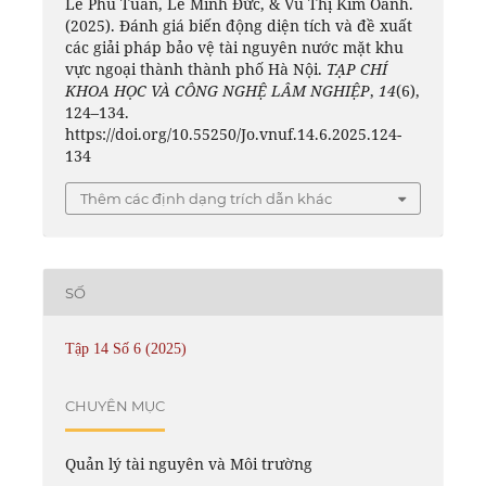
Lê Phú Tuấn, Lê Minh Đức, & Vũ Thị Kim Oanh.
(2025). Đánh giá biến động diện tích và đề xuất
các giải pháp bảo vệ tài nguyên nước mặt khu
vực ngoại thành thành phố Hà Nội.
TẠP CHÍ
KHOA HỌC VÀ CÔNG NGHỆ LÂM NGHIỆP
,
14
(6),
124–134.
https://doi.org/10.55250/Jo.vnuf.14.6.2025.124-
134
Thêm các định dạng trích dẫn khác
SỐ
Tập 14 Số 6 (2025)
CHUYÊN MỤC
Quản lý tài nguyên và Môi trường