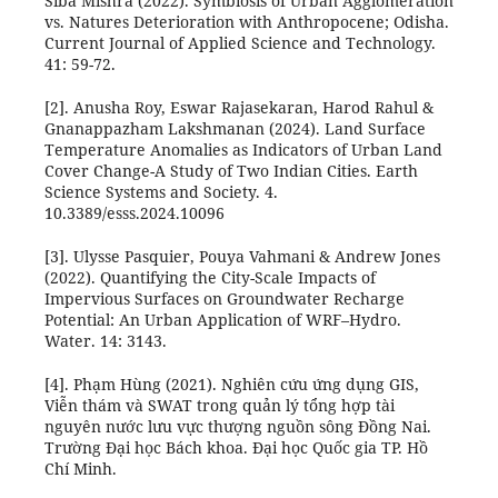
Siba Mishra (2022). Symbiosis of Urban Agglomeration
vs. Natures Deterioration with Anthropocene; Odisha.
Current Journal of Applied Science and Technology.
41: 59-72.
[2]. Anusha Roy, Eswar Rajasekaran, Harod Rahul &
Gnanappazham Lakshmanan (2024). Land Surface
Temperature Anomalies as Indicators of Urban Land
Cover Change-A Study of Two Indian Cities. Earth
Science Systems and Society. 4.
10.3389/esss.2024.10096
[3]. Ulysse Pasquier, Pouya Vahmani & Andrew Jones
(2022). Quantifying the City-Scale Impacts of
Impervious Surfaces on Groundwater Recharge
Potential: An Urban Application of WRF–Hydro.
Water. 14: 3143.
[4]. Phạm Hùng (2021). Nghiên cứu ứng dụng GIS,
Viễn thám và SWAT trong quản lý tổng hợp tài
nguyên nước lưu vực thượng nguồn sông Đồng Nai.
Trường Đại học Bách khoa. Đại học Quốc gia TP. Hồ
Chí Minh.