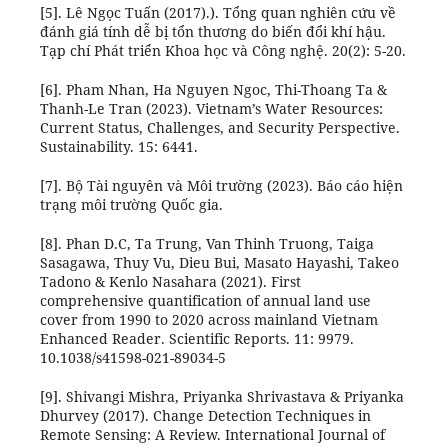
[5]. Lê Ngọc Tuấn (2017).). Tổng quan nghiên cứu về
đánh giá tính dễ bị tổn thương do biến đổi khí hậu.
Tạp chí Phát triển Khoa học và Công nghệ. 20(2): 5-20.
[6]. Pham Nhan, Ha Nguyen Ngoc, Thi-Thoang Ta &
Thanh-Le Tran (2023). Vietnam’s Water Resources:
Current Status, Challenges, and Security Perspective.
Sustainability. 15: 6441.
[7]. Bộ Tài nguyên và Môi trường (2023). Báo cáo hiện
trạng môi trường Quốc gia.
[8]. Phan D.C, Ta Trung, Van Thinh Truong, Taiga
Sasagawa, Thuy Vu, Dieu Bui, Masato Hayashi, Takeo
Tadono & Kenlo Nasahara (2021). First
comprehensive quantification of annual land use
cover from 1990 to 2020 across mainland Vietnam
Enhanced Reader. Scientific Reports. 11: 9979.
10.1038/s41598-021-89034-5
[9]. Shivangi Mishra, Priyanka Shrivastava & Priyanka
Dhurvey (2017). Change Detection Techniques in
Remote Sensing: A Review. International Journal of