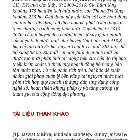
GIS. Kết quả cho thấy, từ 2000–2010, Gia Lâm tăng
khoảng 378 ha diện tích mặt nước, còn Thanh Trì tăng
khoảng 235 ha. Giai đoạn này gắn liền với các hoạt động
cải tạo hồ, xây dựng hồ điều hòa và phát triển thủy lợi
theo chương trình nông thôn mới. Tuy nhiên, từ 2010–
2020, cả hai huyện đều chứng kiến sự suy giảm mạnh
của diện tích nước mặt như huyện
Gia Lâm mất 413,8
ha, chỉ tạo mới 57 ha; huyện
Thanh Trì mất 385 ha, chỉ
bổ sung 38 ha. Sự mất cân đối giữa diện tích mất và
được tạo mới phản ánh tác động tiêu cực của đô thị hóa
thiếu kiểm soát và thiếu quy hoạch đồng bộ trong bảo
tồn nước mặt. Từ các phân tích trên, bài báo đề xuất
nhóm giải pháp quản lý bền vững tài nguyên nước mặt
gồm tích hợp quy hoạch sử dụng đất, ứng dụng công
nghệ số, hoàn thiện khung pháp lý và tăng cường sự
tham gia của cộng đồng địa phương.
TÀI LIỆU THAM KHẢO
[1]. Saswat Mishra, Mudada Sandeep, Sunny Jaiswal &