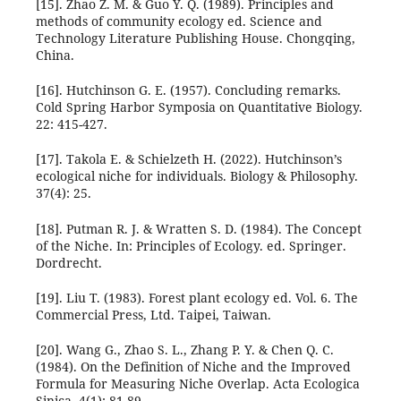
[15]. Zhao Z. M. & Guo Y. Q. (1989). Principles and
methods of community ecology ed. Science and
Technology Literature Publishing House. Chongqing,
China.
[16]. Hutchinson G. E. (1957). Concluding remarks.
Cold Spring Harbor Symposia on Quantitative Biology.
22: 415-427.
[17]. Takola E. & Schielzeth H. (2022). Hutchinson’s
ecological niche for individuals. Biology & Philosophy.
37(4): 25.
[18]. Putman R. J. & Wratten S. D. (1984). The Concept
of the Niche. In: Principles of Ecology. ed. Springer.
Dordrecht.
[19]. Liu T. (1983). Forest plant ecology ed. Vol. 6. The
Commercial Press, Ltd. Taipei, Taiwan.
[20]. Wang G., Zhao S. L., Zhang P. Y. & Chen Q. C.
(1984). On the Definition of Niche and the Improved
Formula for Measuring Niche Overlap. Acta Ecologica
Sinica. 4(1): 81-89.