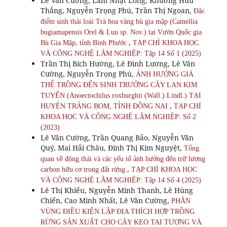
Lê Văn Cường, Lâm Nhật Long, Khương Hữu
Thắng, Nguyễn Trọng Phú, Trần Thị Ngoan,
Đặc
điểm sinh thái loài Trà hoa vàng bù gia mập (Camellia
bugiamapensis Orel & Luu sp. Nov.) tại Vườn Quốc gia
,
Bù Gia Mập, tỉnh Bình Phước
TẠP CHÍ KHOA HỌC
VÀ CÔNG NGHỆ LÂM NGHIỆP: Tập 14 Số 1 (2025)
Trần Thị Bích Hường, Lê Đình Lương, Lê Văn
Cường, Nguyễn Trọng Phú,
ẢNH HƯỞNG GIÁ
THỂ TRỒNG ĐẾN SINH TRƯỞNG CÂY LAN KIM
TUYẾN (Anoectochilus roxburghii (Wall.) Lindl.) TẠI
,
HUYỆN TRẢNG BOM, TỈNH ĐỒNG NAI
TẠP CHÍ
KHOA HỌC VÀ CÔNG NGHỆ LÂM NGHIỆP: Số 2
(2023)
Lê Văn Cường, Trần Quang Bảo, Nguyễn Văn
Quý, Mai Hải Châu, Đinh Thị Kim Nguyệt,
Tổng
quan về động thái và các yếu tố ảnh hưởng đến trữ lượng
,
carbon hữu cơ trong đất rừng
TẠP CHÍ KHOA HỌC
VÀ CÔNG NGHỆ LÂM NGHIỆP: Tập 14 Số 4 (2025)
Lê Thị Khiếu, Nguyễn Minh Thanh, Lê Hùng
Chiến, Cao Minh Nhất, Lê Văn Cường,
PHÂN
VÙNG ĐIỀU KIỆN LẬP ĐỊA THÍCH HỢP TRỒNG
RỪNG SẢN XUẤT CHO CÂY KEO TAI TƯỢNG VÀ