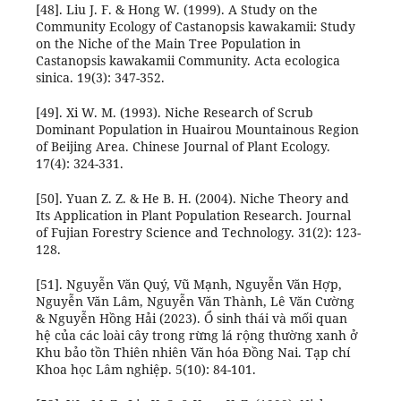
[48]. Liu J. F. & Hong W. (1999). A Study on the
Community Ecology of Castanopsis kawakamii: Study
on the Niche of the Main Tree Population in
Castanopsis kawakamii Community. Acta ecologica
sinica. 19(3): 347-352.
[49]. Xi W. M. (1993). Niche Research of Scrub
Dominant Population in Huairou Mountainous Region
of Beijing Area. Chinese Journal of Plant Ecology.
17(4): 324-331.
[50]. Yuan Z. Z. & He B. H. (2004). Niche Theory and
Its Application in Plant Population Research. Journal
of Fujian Forestry Science and Technology. 31(2): 123-
128.
[51]. Nguyễn Văn Quý, Vũ Mạnh, Nguyễn Văn Hợp,
Nguyễn Văn Lâm, Nguyễn Văn Thành, Lê Văn Cường
& Nguyễn Hồng Hải (2023). Ổ sinh thái và mối quan
hệ của các loài cây trong rừng lá rộng thường xanh ở
Khu bảo tồn Thiên nhiên Văn hóa Đồng Nai. Tạp chí
Khoa học Lâm nghiệp. 5(10): 84-101.