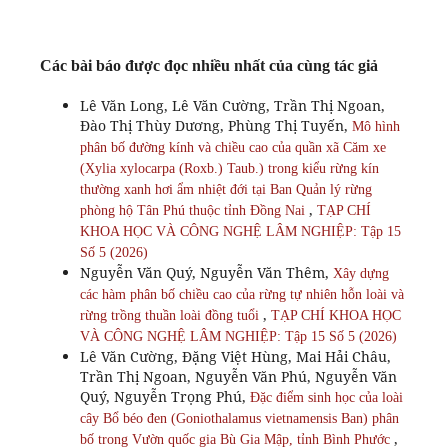
Các bài báo được đọc nhiều nhất của cùng tác giả
Lê Văn Long, Lê Văn Cường, Trần Thị Ngoan,
Đào Thị Thùy Dương, Phùng Thị Tuyến,
Mô hình
phân bố đường kính và chiều cao của quần xã Căm xe
(Xylia xylocarpa (Roxb.) Taub.) trong kiểu rừng kín
thường xanh hơi ẩm nhiệt đới tại Ban Quản lý rừng
,
phòng hộ Tân Phú thuộc tỉnh Đồng Nai
TẠP CHÍ
KHOA HỌC VÀ CÔNG NGHỆ LÂM NGHIỆP: Tập 15
Số 5 (2026)
Nguyễn Văn Quý, Nguyễn Văn Thêm,
Xây dựng
các hàm phân bố chiều cao của rừng tự nhiên hỗn loài và
,
rừng trồng thuần loài đồng tuổi
TẠP CHÍ KHOA HỌC
VÀ CÔNG NGHỆ LÂM NGHIỆP: Tập 15 Số 5 (2026)
Lê Văn Cường, Đặng Việt Hùng, Mai Hải Châu,
Trần Thị Ngoan, Nguyễn Văn Phú, Nguyễn Văn
Quý, Nguyễn Trọng Phú,
Đặc điểm sinh học của loài
cây Bổ béo đen (Goniothalamus vietnamensis Ban) phân
,
bố trong Vườn quốc gia Bù Gia Mập, tỉnh Bình Phước