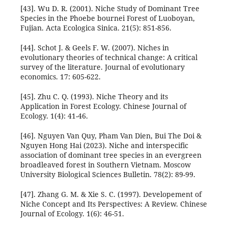
[43]. Wu D. R. (2001). Niche Study of Dominant Tree
Species in the Phoebe bournei Forest of Luoboyan,
Fujian. Acta Ecologica Sinica. 21(5): 851-856.
[44]. Schot J. & Geels F. W. (2007). Niches in
evolutionary theories of technical change: A critical
survey of the literature. Journal of evolutionary
economics. 17: 605-622.
[45]. Zhu C. Q. (1993). Niche Theory and its
Application in Forest Ecology. Chinese Journal of
Ecology. 1(4): 41-46.
[46]. Nguyen Van Quy, Pham Van Dien, Bui The Doi &
Nguyen Hong Hai (2023). Niche and interspecific
association of dominant tree species in an evergreen
broadleaved forest in Southern Vietnam. Moscow
University Biological Sciences Bulletin. 78(2): 89-99.
[47]. Zhang G. M. & Xie S. C. (1997). Developement of
Niche Concept and Its Perspectives: A Review. Chinese
Journal of Ecology. 1(6): 46-51.