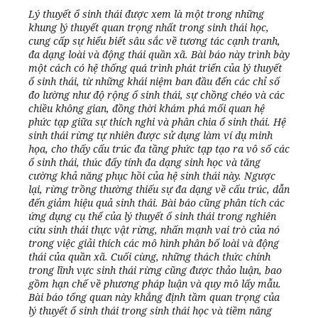
Lý thuyết ổ sinh thái được xem là một trong những
khung lý thuyết quan trọng nhất trong sinh thái học,
cung cấp sự hiểu biết sâu sắc về tương tác cạnh tranh,
đa dạng loài và động thái quần xã. Bài báo này trình bày
một cách có hệ thống quá trình phát triển của lý thuyết
ổ sinh thái, từ những khái niệm ban đầu đến các chỉ số
đo lường như độ rộng ổ sinh thái, sự chồng chéo và các
chiều không gian, đồng thời khám phá mối quan hệ
phức tạp giữa sự thích nghi và phân chia ổ sinh thái. Hệ
sinh thái rừng tự nhiên được sử dụng làm ví dụ minh
họa, cho thấy cấu trúc đa tầng phức tạp tạo ra vô số các
ổ sinh thái, thúc đẩy tính đa dạng sinh học và tăng
cường khả năng phục hồi của hệ sinh thái này. Ngược
lại, rừng trồng thường thiếu sự đa dạng về cấu trúc, dẫn
đến giảm hiệu quả sinh thái. Bài báo cũng phân tích các
ứng dụng cụ thể của lý thuyết ổ sinh thái trong nghiên
cứu sinh thái thực vật rừng, nhấn mạnh vai trò của nó
trong việc giải thích các mô hình phân bố loài và động
thái của quần xã. Cuối cùng, những thách thức chính
trong lĩnh vực sinh thái rừng cũng được thảo luận, bao
gồm hạn chế về phương pháp luận và quy mô lấy mẫu.
Bài báo tổng quan này khẳng định tầm quan trọng của
lý thuyết ổ sinh thái trong sinh thái học và tiềm năng