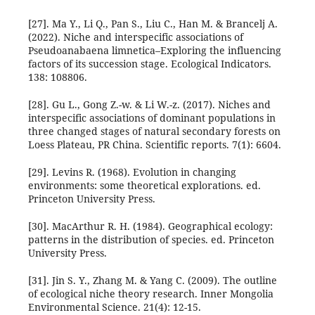
[27]. Ma Y., Li Q., Pan S., Liu C., Han M. & Brancelj A.
(2022). Niche and interspecific associations of
Pseudoanabaena limnetica–Exploring the influencing
factors of its succession stage. Ecological Indicators.
138: 108806.
[28]. Gu L., Gong Z.-w. & Li W.-z. (2017). Niches and
interspecific associations of dominant populations in
three changed stages of natural secondary forests on
Loess Plateau, PR China. Scientific reports. 7(1): 6604.
[29]. Levins R. (1968). Evolution in changing
environments: some theoretical explorations. ed.
Princeton University Press.
[30]. MacArthur R. H. (1984). Geographical ecology:
patterns in the distribution of species. ed. Princeton
University Press.
[31]. Jin S. Y., Zhang M. & Yang C. (2009). The outline
of ecological niche theory research. Inner Mongolia
Environmental Science. 21(4): 12-15.