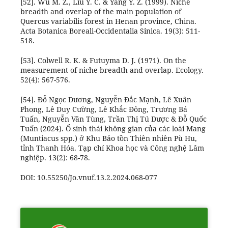
[52]. Wu M. Z., Liu Y. C. & Yang Y. Z. (1999). Niche
breadth and overlap of the main population of
Quercus variabilis forest in Henan province, China.
Acta Botanica Boreali-Occidentalia Sinica. 19(3): 511-
518.
[53]. Colwell R. K. & Futuyma D. J. (1971). On the
measurement of niche breadth and overlap. Ecology.
52(4): 567-576.
[54]. Đỗ Ngọc Dương, Nguyễn Đắc Mạnh, Lê Xuân
Phong, Lê Duy Cường, Lê Khắc Đông, Trương Bá
Tuấn, Nguyễn Văn Tùng, Trần Thị Tú Dược & Đỗ Quốc
Tuấn (2024). Ổ sinh thái không gian của các loài Mang
(Muntiacus spp.) ở Khu Bảo tồn Thiên nhiên Pù Hu,
tỉnh Thanh Hóa. Tạp chí Khoa học và Công nghệ Lâm
nghiệp. 13(2): 68-78.
DOI: 10.55250/Jo.vnuf.13.2.2024.068-077