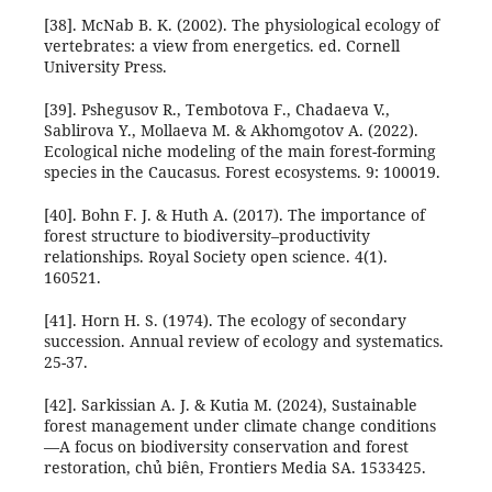
[38]. McNab B. K. (2002). The physiological ecology of
vertebrates: a view from energetics. ed. Cornell
University Press.
[39]. Pshegusov R., Tembotova F., Chadaeva V.,
Sablirova Y., Mollaeva M. & Akhomgotov A. (2022).
Ecological niche modeling of the main forest-forming
species in the Caucasus. Forest ecosystems. 9: 100019.
[40]. Bohn F. J. & Huth A. (2017). The importance of
forest structure to biodiversity–productivity
relationships. Royal Society open science. 4(1).
160521.
[41]. Horn H. S. (1974). The ecology of secondary
succession. Annual review of ecology and systematics.
25-37.
[42]. Sarkissian A. J. & Kutia M. (2024), Sustainable
forest management under climate change conditions
—A focus on biodiversity conservation and forest
restoration, chủ biên, Frontiers Media SA. 1533425.