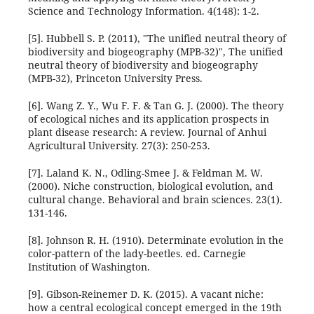
Science and Technology Information. 4(148): 1-2.
[5]. Hubbell S. P. (2011), "The unified neutral theory of
biodiversity and biogeography (MPB-32)", The unified
neutral theory of biodiversity and biogeography
(MPB-32), Princeton University Press.
[6]. Wang Z. Y., Wu F. F. & Tan G. J. (2000). The theory
of ecological niches and its application prospects in
plant disease research: A review. Journal of Anhui
Agricultural University. 27(3): 250-253.
[7]. Laland K. N., Odling-Smee J. & Feldman M. W.
(2000). Niche construction, biological evolution, and
cultural change. Behavioral and brain sciences. 23(1).
131-146.
[8]. Johnson R. H. (1910). Determinate evolution in the
color-pattern of the lady-beetles. ed. Carnegie
Institution of Washington.
[9]. Gibson-Reinemer D. K. (2015). A vacant niche:
how a central ecological concept emerged in the 19th