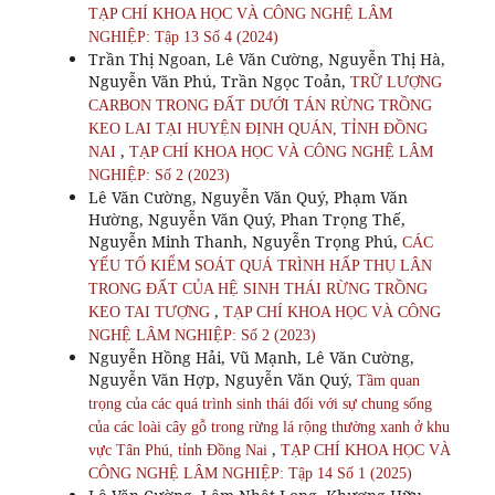
TẠP CHÍ KHOA HỌC VÀ CÔNG NGHỆ LÂM
NGHIỆP: Tập 13 Số 4 (2024)
Trần Thị Ngoan, Lê Văn Cường, Nguyễn Thị Hà,
Nguyễn Văn Phú, Trần Ngọc Toản,
TRỮ LƯỢNG
CARBON TRONG ĐẤT DƯỚI TÁN RỪNG TRỒNG
KEO LAI TẠI HUYỆN ĐỊNH QUÁN, TỈNH ĐỒNG
,
NAI
TẠP CHÍ KHOA HỌC VÀ CÔNG NGHỆ LÂM
NGHIỆP: Số 2 (2023)
Lê Văn Cường, Nguyễn Văn Quý, Phạm Văn
Hường, Nguyễn Văn Quý, Phan Trọng Thế,
Nguyễn Minh Thanh, Nguyễn Trọng Phú,
CÁC
YẾU TỐ KIỂM SOÁT QUÁ TRÌNH HẤP THỤ LÂN
TRONG ĐẤT CỦA HỆ SINH THÁI RỪNG TRỒNG
,
KEO TAI TƯỢNG
TẠP CHÍ KHOA HỌC VÀ CÔNG
NGHỆ LÂM NGHIỆP: Số 2 (2023)
Nguyễn Hồng Hải, Vũ Mạnh, Lê Văn Cường,
Nguyễn Văn Hợp, Nguyễn Văn Quý,
Tầm quan
trọng của các quá trình sinh thái đối với sự chung sống
của các loài cây gỗ trong rừng lá rộng thường xanh ở khu
,
vực Tân Phú, tỉnh Đồng Nai
TẠP CHÍ KHOA HỌC VÀ
CÔNG NGHỆ LÂM NGHIỆP: Tập 14 Số 1 (2025)