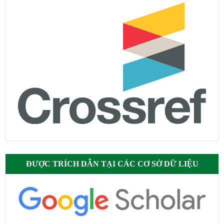
ĐƯỢC TRÍCH DẪN TẠI CÁC CƠ SỞ DỮ LIỆU