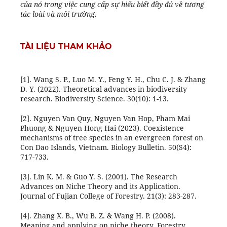
của nó trong việc cung cấp sự hiểu biết đầy đủ về tương
tác loài và môi trường.
TÀI LIỆU THAM KHẢO
[1]. Wang S. P., Luo M. Y., Feng Y. H., Chu C. J. & Zhang
D. Y. (2022). Theoretical advances in biodiversity
research. Biodiversity Science. 30(10): 1-13.
[2]. Nguyen Van Quy, Nguyen Van Hop, Pham Mai
Phuong & Nguyen Hong Hai (2023). Coexistence
mechanisms of tree species in an evergreen forest on
Con Dao Islands, Vietnam. Biology Bulletin. 50(S4):
717-733.
[3]. Lin K. M. & Guo Y. S. (2001). The Research
Advances on Niche Theory and its Application.
Journal of Fujian College of Forestry. 21(3): 283-287.
[4]. Zhang X. B., Wu B. Z. & Wang H. P. (2008).
Meaning and applying on niche theory. Forestry