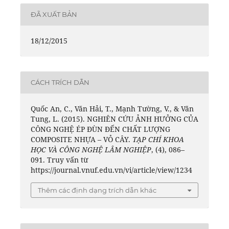
ĐÃ XUẤT BẢN
18/12/2015
CÁCH TRÍCH DẪN
Quốc An, C., Văn Hải, T., Mạnh Tường, V., & Văn
Tung, L. (2015). NGHIÊN CỨU ẢNH HƯỞNG CỦA
CÔNG NGHỆ ÉP ĐÙN ĐẾN CHẤT LƯỢNG
COMPOSITE NHỰA – VỎ CÂY.
TẠP CHÍ KHOA
HỌC VÀ CÔNG NGHỆ LÂM NGHIỆP
, (4), 086–
091. Truy vấn từ
https://journal.vnuf.edu.vn/vi/article/view/1234
Thêm các định dạng trích dẫn khác