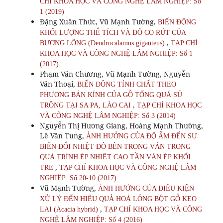
CHÍ KHOA HỌC VÀ CÔNG NGHỆ LÂM NGHIỆP: Số
1 (2019)
Đặng Xuân Thức, Vũ Mạnh Tường,
BIẾN ĐỘNG
KHỐI LƯỢNG THỂ TÍCH VÀ ĐỘ CO RÚT CỦA
,
BƯƠNG LÔNG (Dendrocalamus giganteus)
TẠP CHÍ
KHOA HỌC VÀ CÔNG NGHỆ LÂM NGHIỆP: Số 1
(2017)
Phạm Văn Chương, Vũ Mạnh Tường, Nguyễn
Văn Thoại,
BIẾN ĐỘNG TÍNH CHẤT THEO
PHƯƠNG BÁN KÍNH CỦA GỖ TỐNG QUÁ SỦ
,
TRỒNG TẠI SA PA, LÀO CAI
TẠP CHÍ KHOA HỌC
VÀ CÔNG NGHỆ LÂM NGHIỆP: Số 3 (2014)
Nguyễn Thị Hương Giang, Hoàng Mạnh Thường,
Lê Văn Tung,
ẢNH HƯỞNG CỦA ĐỘ ẨM ĐẾN SỰ
BIẾN ĐỔI NHIỆT ĐỘ BÊN TRONG VÁN TRONG
QUÁ TRÌNH ÉP NHIỆT CAO TẦN VÁN ÉP KHỐI
,
TRE
TẠP CHÍ KHOA HỌC VÀ CÔNG NGHỆ LÂM
NGHIỆP: Số 20-10 (2017)
Vũ Mạnh Tường,
ẢNH HƯỞNG CỦA ĐIỀU KIỆN
XỬ LÝ ĐẾN HIỆU QUẢ HOÁ LỎNG BỘT GỖ KEO
,
LAI (Acacia hybrid)
TẠP CHÍ KHOA HỌC VÀ CÔNG
NGHỆ LÂM NGHIỆP: Số 4 (2016)