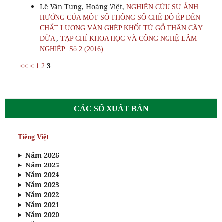
Lê Văn Tung, Hoàng Việt,
NGHIÊN CỨU SỰ ẢNH
HƯỞNG CỦA MỘT SỐ THÔNG SỐ CHẾ ĐỘ ÉP ĐẾN
CHẤT LƯỢNG VÁN GHÉP KHỐI TỪ GỖ THÂN CÂY
,
DỪA
TẠP CHÍ KHOA HỌC VÀ CÔNG NGHỆ LÂM
NGHIỆP: Số 2 (2016)
3
<<
<
1
2
CÁC SỐ XUẤT BẢN
Tiếng Việt
Năm 2026
Năm 2025
Năm 2024
Năm 2023
Năm 2022
Năm 2021
Năm 2020