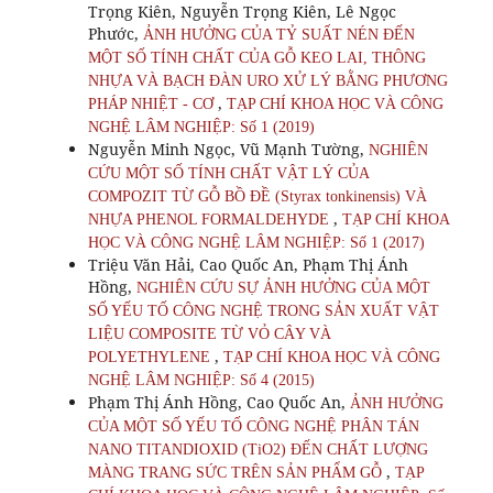
Trọng Kiên, Nguyễn Trọng Kiên, Lê Ngọc
Phước,
ẢNH HƯỞNG CỦA TỶ SUẤT NÉN ĐẾN
MỘT SỐ TÍNH CHẤT CỦA GỖ KEO LAI, THÔNG
NHỰA VÀ BẠCH ĐÀN URO XỬ LÝ BẰNG PHƯƠNG
,
PHÁP NHIỆT - CƠ
TẠP CHÍ KHOA HỌC VÀ CÔNG
NGHỆ LÂM NGHIỆP: Số 1 (2019)
Nguyễn Minh Ngọc, Vũ Mạnh Tường,
NGHIÊN
CỨU MỘT SỐ TÍNH CHẤT VẬT LÝ CỦA
COMPOZIT TỪ GỖ BỒ ĐỀ (Styrax tonkinensis) VÀ
,
NHỰA PHENOL FORMALDEHYDE
TẠP CHÍ KHOA
HỌC VÀ CÔNG NGHỆ LÂM NGHIỆP: Số 1 (2017)
Triệu Văn Hải, Cao Quốc An, Phạm Thị Ánh
Hồng,
NGHIÊN CỨU SỰ ẢNH HƯỞNG CỦA MỘT
SỐ YẾU TỐ CÔNG NGHỆ TRONG SẢN XUẤT VẬT
LIỆU COMPOSITE TỪ VỎ CÂY VÀ
,
POLYETHYLENE
TẠP CHÍ KHOA HỌC VÀ CÔNG
NGHỆ LÂM NGHIỆP: Số 4 (2015)
Phạm Thị Ánh Hồng, Cao Quốc An,
ẢNH HƯỞNG
CỦA MỘT SỐ YẾU TỐ CÔNG NGHỆ PHÂN TÁN
NANO TITANDIOXID (TiO2) ĐẾN CHẤT LƯỢNG
,
MÀNG TRANG SỨC TRÊN SẢN PHẨM GỖ
TẠP