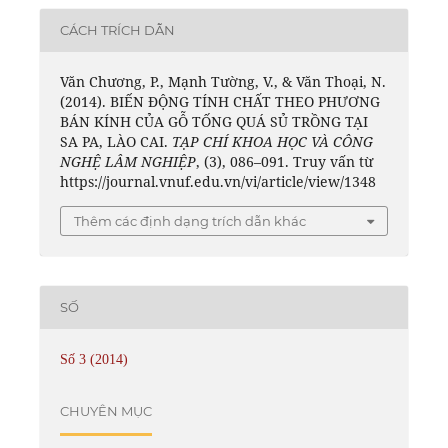
CÁCH TRÍCH DẪN
Văn Chương, P., Mạnh Tường, V., & Văn Thoại, N.
(2014). BIẾN ĐỘNG TÍNH CHẤT THEO PHƯƠNG
BÁN KÍNH CỦA GỖ TỐNG QUÁ SỦ TRỒNG TẠI
SA PA, LÀO CAI.
TẠP CHÍ KHOA HỌC VÀ CÔNG
NGHỆ LÂM NGHIỆP
, (3), 086–091. Truy vấn từ
https://journal.vnuf.edu.vn/vi/article/view/1348
Thêm các định dạng trích dẫn khác
SỐ
Số 3 (2014)
CHUYÊN MỤC