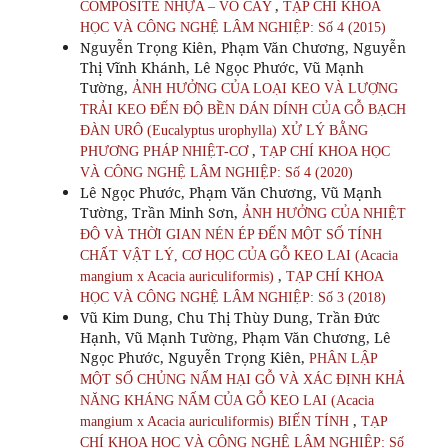
,
COMPOSITE NHỰA – VỎ CÂY
TẠP CHÍ KHOA
HỌC VÀ CÔNG NGHỆ LÂM NGHIỆP: Số 4 (2015)
Nguyễn Trọng Kiên, Phạm Văn Chương, Nguyễn
Thị Vĩnh Khánh, Lê Ngọc Phước, Vũ Mạnh
Tường,
ẢNH HƯỞNG CỦA LOẠI KEO VÀ LƯỢNG
TRẢI KEO ĐẾN ĐỘ BỀN DÁN DÍNH CỦA GỖ BẠCH
ĐÀN URÔ (Eucalyptus urophylla) XỬ LÝ BẰNG
,
PHƯƠNG PHÁP NHIỆT-CƠ
TẠP CHÍ KHOA HỌC
VÀ CÔNG NGHỆ LÂM NGHIỆP: Số 4 (2020)
Lê Ngọc Phước, Phạm Văn Chương, Vũ Mạnh
Tường, Trần Minh Sơn,
ẢNH HƯỞNG CỦA NHIỆT
ĐỘ VÀ THỜI GIAN NÉN ÉP ĐẾN MỘT SỐ TÍNH
CHẤT VẬT LÝ, CƠ HỌC CỦA GỖ KEO LAI (Acacia
,
mangium x Acacia auriculiformis)
TẠP CHÍ KHOA
HỌC VÀ CÔNG NGHỆ LÂM NGHIỆP: Số 3 (2018)
Vũ Kim Dung, Chu Thị Thùy Dung, Trần Đức
Hạnh, Vũ Mạnh Tường, Phạm Văn Chương, Lê
Ngọc Phước, Nguyễn Trọng Kiên,
PHÂN LẬP
MỘT SỐ CHỦNG NẤM HẠI GỖ VÀ XÁC ĐỊNH KHẢ
NĂNG KHÁNG NẤM CỦA GỖ KEO LAI (Acacia
,
mangium x Acacia auriculiformis) BIẾN TÍNH
TẠP
CHÍ KHOA HỌC VÀ CÔNG NGHỆ LÂM NGHIỆP: Số