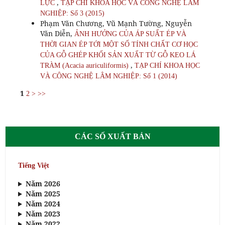
,
LỰC
TẠP CHÍ KHOA HỌC VÀ CÔNG NGHỆ LÂM
NGHIỆP: Số 3 (2015)
Phạm Văn Chương, Vũ Mạnh Tường, Nguyễn
Văn Diễn,
ẢNH HƯỞNG CỦA ÁP SUẤT ÉP VÀ
THỜI GIAN ÉP TỚI MỘT SỐ TÍNH CHẤT CƠ HỌC
CỦA GỖ GHÉP KHỐI SẢN XUẤT TỪ GỖ KEO LÁ
,
TRÀM (Acacia auriculiformis)
TẠP CHÍ KHOA HỌC
VÀ CÔNG NGHỆ LÂM NGHIỆP: Số 1 (2014)
1
2
>
>>
CÁC SỐ XUẤT BẢN
Tiếng Việt
Năm 2026
Năm 2025
Năm 2024
Năm 2023
Năm 2022