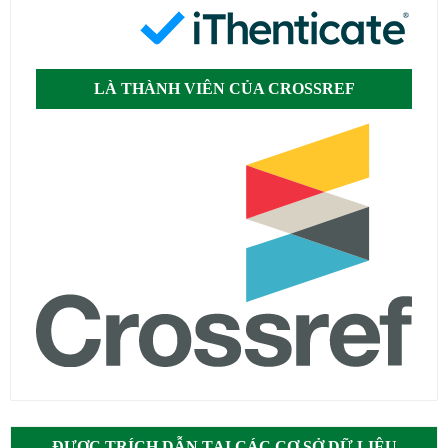
LÀ THÀNH VIÊN CỦA CROSSREF
ĐƯỢC TRÍCH DẪN TẠI CÁC CƠ SỞ DỮ LIỆU