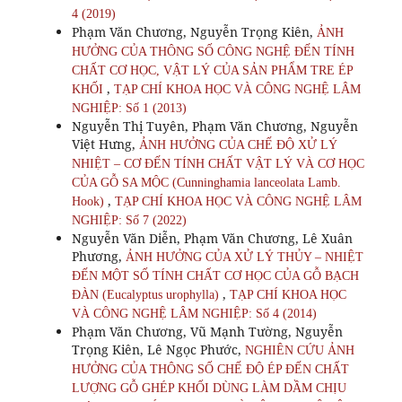
4 (2019)
Phạm Văn Chương, Nguyễn Trọng Kiên,
ẢNH
HƯỞNG CỦA THÔNG SỐ CÔNG NGHỆ ĐẾN TÍNH
CHẤT CƠ HỌC, VẬT LÝ CỦA SẢN PHẨM TRE ÉP
,
KHỐI
TẠP CHÍ KHOA HỌC VÀ CÔNG NGHỆ LÂM
NGHIỆP: Số 1 (2013)
Nguyễn Thị Tuyên, Phạm Văn Chương, Nguyễn
Việt Hưng,
ẢNH HƯỞNG CỦA CHẾ ĐỘ XỬ LÝ
NHIỆT – CƠ ĐẾN TÍNH CHẤT VẬT LÝ VÀ CƠ HỌC
CỦA GỖ SA MỘC (Cunninghamia lanceolata Lamb.
,
Hook)
TẠP CHÍ KHOA HỌC VÀ CÔNG NGHỆ LÂM
NGHIỆP: Số 7 (2022)
Nguyễn Văn Diễn, Phạm Văn Chương, Lê Xuân
Phương,
ẢNH HƯỞNG CỦA XỬ LÝ THỦY – NHIỆT
ĐẾN MỘT SỐ TÍNH CHẤT CƠ HỌC CỦA GỖ BẠCH
,
ĐÀN (Eucalyptus urophylla)
TẠP CHÍ KHOA HỌC
VÀ CÔNG NGHỆ LÂM NGHIỆP: Số 4 (2014)
Phạm Văn Chương, Vũ Mạnh Tường, Nguyễn
Trọng Kiên, Lê Ngọc Phước,
NGHIÊN CỨU ẢNH
HƯỞNG CỦA THÔNG SỐ CHẾ ĐỘ ÉP ĐẾN CHẤT
LƯỢNG GỖ GHÉP KHỐI DÙNG LÀM DẦM CHỊU