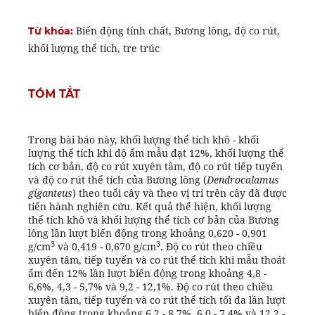
Biến động tính chất, Bương lông, độ co rút,
Từ khóa:
khối lượng thể tích, tre trúc
TÓM TẮT
Trong bài báo này, khối lượng thể tích khô - khối
lượng thể tích khi độ ẩm mẫu đạt 12%, khối lượng thể
tích cơ bản, độ co rút xuyên tâm, độ co rút tiếp tuyến
và độ co rút thể tích của Bương lông (
Dendrocalamus
giganteus
) theo tuổi cây và theo vị trí trên cây đã được
tiến hành nghiên cứu. Kết quả thể hiện, khối lượng
thể tích khô và khối lượng thể tích cơ bản của Bương
lông lần lượt biến động trong khoảng 0,620 - 0,901
3
3
g/cm
và 0,419 - 0,670 g/cm
. Độ co rút theo chiều
xuyên tâm, tiếp tuyến và co rút thể tích khi mẫu thoát
ẩm đến 12% lần lượt biến động trong khoảng 4,8 -
6,6%, 4,3 - 5,7% và 9,2 - 12,1%. Độ co rút theo chiều
xuyên tâm, tiếp tuyến và co rút thể tích tối đa lần lượt
biến động trong khoảng 6,2 - 8,7%, 6,0 - 7,4% và 12,2 -