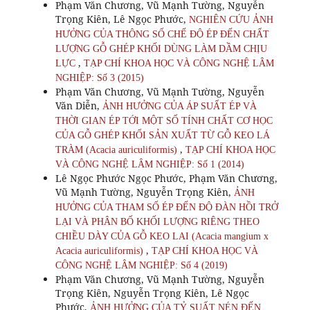
Phạm Văn Chương, Vũ Mạnh Tường, Nguyễn
Trọng Kiên, Lê Ngọc Phước,
NGHIÊN CỨU ẢNH
HƯỞNG CỦA THÔNG SỐ CHẾ ĐỘ ÉP ĐẾN CHẤT
LƯỢNG GỖ GHÉP KHỐI DÙNG LÀM DẦM CHỊU
,
LỰC
TẠP CHÍ KHOA HỌC VÀ CÔNG NGHỆ LÂM
NGHIỆP: Số 3 (2015)
Phạm Văn Chương, Vũ Mạnh Tường, Nguyễn
Văn Diễn,
ẢNH HƯỞNG CỦA ÁP SUẤT ÉP VÀ
THỜI GIAN ÉP TỚI MỘT SỐ TÍNH CHẤT CƠ HỌC
CỦA GỖ GHÉP KHỐI SẢN XUẤT TỪ GỖ KEO LÁ
,
TRÀM (Acacia auriculiformis)
TẠP CHÍ KHOA HỌC
VÀ CÔNG NGHỆ LÂM NGHIỆP: Số 1 (2014)
Lê Ngọc Phước Ngọc Phước, Phạm Văn Chương,
Vũ Mạnh Tường, Nguyễn Trọng Kiên,
ẢNH
HƯỞNG CỦA THAM SỐ ÉP ĐẾN ĐỘ ĐÀN HỒI TRỞ
LẠI VÀ PHÂN BỐ KHỐI LƯỢNG RIÊNG THEO
CHIỀU DÀY CỦA GỖ KEO LAI (Acacia mangium x
,
Acacia auriculiformis)
TẠP CHÍ KHOA HỌC VÀ
CÔNG NGHỆ LÂM NGHIỆP: Số 4 (2019)
Phạm Văn Chương, Vũ Mạnh Tường, Nguyễn
Trọng Kiên, Nguyễn Trọng Kiên, Lê Ngọc
Phước,
ẢNH HƯỞNG CỦA TỶ SUẤT NÉN ĐẾN