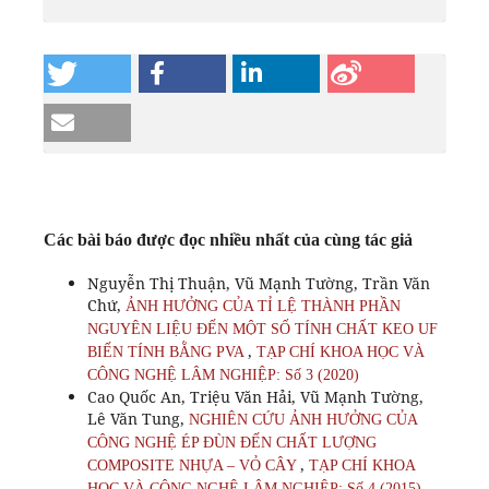
Các bài báo được đọc nhiều nhất của cùng tác giả
Nguyễn Thị Thuận, Vũ Mạnh Tường, Trần Văn
Chứ,
ẢNH HƯỞNG CỦA TỈ LỆ THÀNH PHẦN
NGUYÊN LIỆU ĐẾN MỘT SỐ TÍNH CHẤT KEO UF
,
BIẾN TÍNH BẰNG PVA
TẠP CHÍ KHOA HỌC VÀ
CÔNG NGHỆ LÂM NGHIỆP: Số 3 (2020)
Cao Quốc An, Triệu Văn Hải, Vũ Mạnh Tường,
Lê Văn Tung,
NGHIÊN CỨU ẢNH HƯỞNG CỦA
CÔNG NGHỆ ÉP ĐÙN ĐẾN CHẤT LƯỢNG
,
COMPOSITE NHỰA – VỎ CÂY
TẠP CHÍ KHOA
HỌC VÀ CÔNG NGHỆ LÂM NGHIỆP: Số 4 (2015)