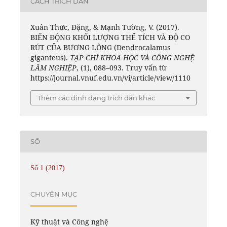
CÁCH TRÍCH DẪN
Xuân Thức, Đặng, & Mạnh Tường, V. (2017).
BIẾN ĐỘNG KHỐI LƯỢNG THỂ TÍCH VÀ ĐỘ CO
RÚT CỦA BƯƠNG LÔNG (Dendrocalamus
giganteus).
TẠP CHÍ KHOA HỌC VÀ CÔNG NGHỆ
LÂM NGHIỆP
, (1), 088–093. Truy vấn từ
https://journal.vnuf.edu.vn/vi/article/view/1110
Thêm các định dạng trích dẫn khác
SỐ
Số 1 (2017)
CHUYÊN MỤC
Kỹ thuật và Công nghệ