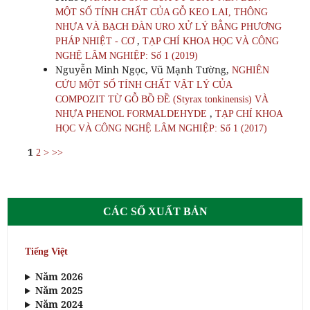
MỘT SỐ TÍNH CHẤT CỦA GỖ KEO LAI, THÔNG
NHỰA VÀ BẠCH ĐÀN URO XỬ LÝ BẰNG PHƯƠNG
,
PHÁP NHIỆT - CƠ
TẠP CHÍ KHOA HỌC VÀ CÔNG
NGHỆ LÂM NGHIỆP: Số 1 (2019)
Nguyễn Minh Ngọc, Vũ Mạnh Tường,
NGHIÊN
CỨU MỘT SỐ TÍNH CHẤT VẬT LÝ CỦA
COMPOZIT TỪ GỖ BỒ ĐỀ (Styrax tonkinensis) VÀ
,
NHỰA PHENOL FORMALDEHYDE
TẠP CHÍ KHOA
HỌC VÀ CÔNG NGHỆ LÂM NGHIỆP: Số 1 (2017)
1
2
>
>>
CÁC SỐ XUẤT BẢN
Tiếng Việt
Năm 2026
Năm 2025
Năm 2024