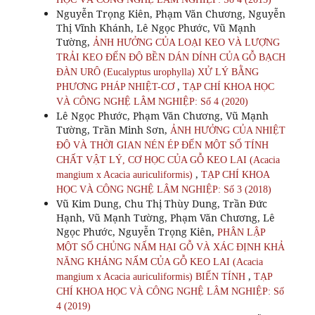
Nguyễn Trọng Kiên, Phạm Văn Chương, Nguyễn
Thị Vĩnh Khánh, Lê Ngọc Phước, Vũ Mạnh
Tường,
ẢNH HƯỞNG CỦA LOẠI KEO VÀ LƯỢNG
TRẢI KEO ĐẾN ĐỘ BỀN DÁN DÍNH CỦA GỖ BẠCH
ĐÀN URÔ (Eucalyptus urophylla) XỬ LÝ BẰNG
,
PHƯƠNG PHÁP NHIỆT-CƠ
TẠP CHÍ KHOA HỌC
VÀ CÔNG NGHỆ LÂM NGHIỆP: Số 4 (2020)
Lê Ngọc Phước, Phạm Văn Chương, Vũ Mạnh
Tường, Trần Minh Sơn,
ẢNH HƯỞNG CỦA NHIỆT
ĐỘ VÀ THỜI GIAN NÉN ÉP ĐẾN MỘT SỐ TÍNH
CHẤT VẬT LÝ, CƠ HỌC CỦA GỖ KEO LAI (Acacia
,
mangium x Acacia auriculiformis)
TẠP CHÍ KHOA
HỌC VÀ CÔNG NGHỆ LÂM NGHIỆP: Số 3 (2018)
Vũ Kim Dung, Chu Thị Thùy Dung, Trần Đức
Hạnh, Vũ Mạnh Tường, Phạm Văn Chương, Lê
Ngọc Phước, Nguyễn Trọng Kiên,
PHÂN LẬP
MỘT SỐ CHỦNG NẤM HẠI GỖ VÀ XÁC ĐỊNH KHẢ
NĂNG KHÁNG NẤM CỦA GỖ KEO LAI (Acacia
,
mangium x Acacia auriculiformis) BIẾN TÍNH
TẠP
CHÍ KHOA HỌC VÀ CÔNG NGHỆ LÂM NGHIỆP: Số
4 (2019)