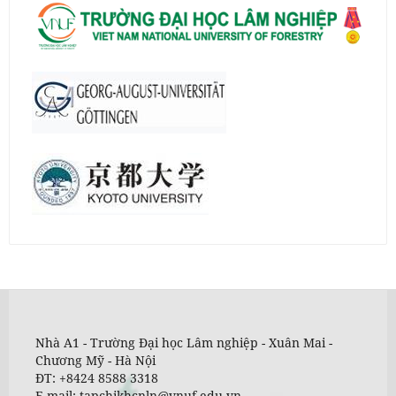
Nhà A1 - Trường Đại học Lâm nghiệp - Xuân Mai -
Chương Mỹ - Hà Nội
ĐT: +8424 8588 3318
E-mail: tapchikhcnln@vnuf.edu.vn