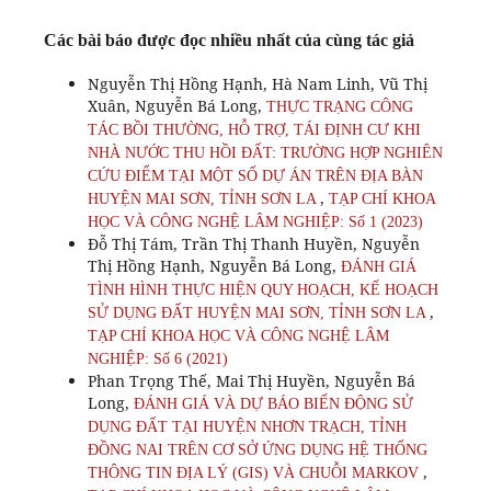
Các bài báo được đọc nhiều nhất của cùng tác giả
Nguyễn Thị Hồng Hạnh, Hà Nam Linh, Vũ Thị
Xuân, Nguyễn Bá Long,
THỰC TRẠNG CÔNG
TÁC BỒI THƯỜNG, HỖ TRỢ, TÁI ĐỊNH CƯ KHI
NHÀ NƯỚC THU HỒI ĐẤT: TRƯỜNG HỢP NGHIÊN
CỨU ĐIỂM TẠI MỘT SỐ DỰ ÁN TRÊN ĐỊA BÀN
,
HUYỆN MAI SƠN, TỈNH SƠN LA
TẠP CHÍ KHOA
HỌC VÀ CÔNG NGHỆ LÂM NGHIỆP: Số 1 (2023)
Đỗ Thị Tám, Trần Thị Thanh Huyền, Nguyễn
Thị Hồng Hạnh, Nguyễn Bá Long,
ĐÁNH GIÁ
TÌNH HÌNH THỰC HIỆN QUY HOẠCH, KẾ HOẠCH
,
SỬ DỤNG ĐẤT HUYỆN MAI SƠN, TỈNH SƠN LA
TẠP CHÍ KHOA HỌC VÀ CÔNG NGHỆ LÂM
NGHIỆP: Số 6 (2021)
Phan Trọng Thế, Mai Thị Huyền, Nguyễn Bá
Long,
ĐÁNH GIÁ VÀ DỰ BÁO BIẾN ĐỘNG SỬ
DỤNG ĐẤT TẠI HUYỆN NHƠN TRẠCH, TỈNH
ĐỒNG NAI TRÊN CƠ SỞ ỨNG DỤNG HỆ THỐNG
,
THÔNG TIN ĐỊA LÝ (GIS) VÀ CHUỖI MARKOV