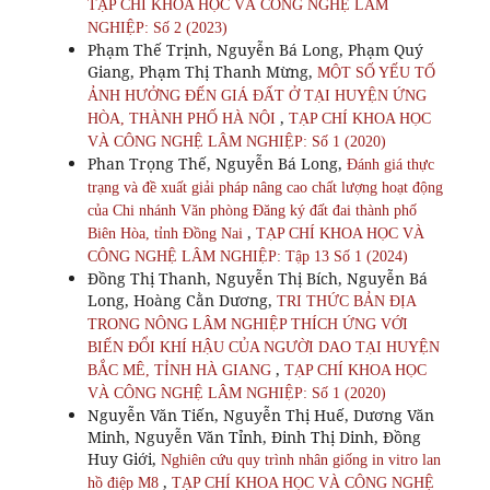
TẠP CHÍ KHOA HỌC VÀ CÔNG NGHỆ LÂM
NGHIỆP: Số 2 (2023)
Phạm Thế Trịnh, Nguyễn Bá Long, Phạm Quý
Giang, Phạm Thị Thanh Mừng,
MỘT SỐ YẾU TỐ
ẢNH HƯỞNG ĐẾN GIÁ ĐẤT Ở TẠI HUYỆN ỨNG
,
HÒA, THÀNH PHỐ HÀ NỘI
TẠP CHÍ KHOA HỌC
VÀ CÔNG NGHỆ LÂM NGHIỆP: Số 1 (2020)
Phan Trọng Thế, Nguyễn Bá Long,
Đánh giá thực
trạng và đề xuất giải pháp nâng cao chất lượng hoạt động
của Chi nhánh Văn phòng Đăng ký đất đai thành phố
,
Biên Hòa, tỉnh Đồng Nai
TẠP CHÍ KHOA HỌC VÀ
CÔNG NGHỆ LÂM NGHIỆP: Tập 13 Số 1 (2024)
Đồng Thị Thanh, Nguyễn Thị Bích, Nguyễn Bá
Long, Hoàng Cằn Dương,
TRI THỨC BẢN ĐỊA
TRONG NÔNG LÂM NGHIỆP THÍCH ỨNG VỚI
BIẾN ĐỔI KHÍ HẬU CỦA NGƯỜI DAO TẠI HUYỆN
,
BẮC MÊ, TỈNH HÀ GIANG
TẠP CHÍ KHOA HỌC
VÀ CÔNG NGHỆ LÂM NGHIỆP: Số 1 (2020)
Nguyễn Văn Tiến, Nguyễn Thị Huế, Dương Văn
Minh, Nguyễn Văn Tỉnh, Đinh Thị Dinh, Đồng
Huy Giới,
Nghiên cứu quy trình nhân giống in vitro lan
,
hồ điệp M8
TẠP CHÍ KHOA HỌC VÀ CÔNG NGHỆ