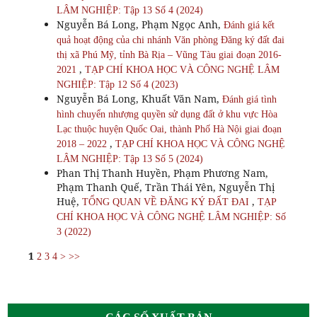
LÂM NGHIỆP: Tập 13 Số 4 (2024)
Nguyễn Bá Long, Phạm Ngọc Anh,
Đánh giá kết
quả hoạt động của chi nhánh Văn phòng Đăng ký đất đai
thị xã Phú Mỹ, tỉnh Bà Rịa – Vũng Tàu giai đoạn 2016-
,
2021
TẠP CHÍ KHOA HỌC VÀ CÔNG NGHỆ LÂM
NGHIỆP: Tập 12 Số 4 (2023)
Nguyễn Bá Long, Khuất Văn Nam,
Đánh giá tình
hình chuyển nhượng quyền sử dụng đất ở khu vực Hòa
Lạc thuộc huyện Quốc Oai, thành Phố Hà Nội giai đoạn
,
2018 – 2022
TẠP CHÍ KHOA HỌC VÀ CÔNG NGHỆ
LÂM NGHIỆP: Tập 13 Số 5 (2024)
Phan Thị Thanh Huyền, Phạm Phương Nam,
Phạm Thanh Quế, Trần Thái Yên, Nguyễn Thị
Huệ,
,
TỔNG QUAN VỀ ĐĂNG KÝ ĐẤT ĐAI
TẠP
CHÍ KHOA HỌC VÀ CÔNG NGHỆ LÂM NGHIỆP: Số
3 (2022)
1
2
3
4
>
>>