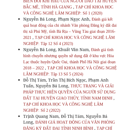
BIẾN ĐỔI KHÍ HẬU CỦA NGƯỜI DAO TẠI HUYỆN
,
BẮC MÊ, TỈNH HÀ GIANG
TẠP CHÍ KHOA HỌC
VÀ CÔNG NGHỆ LÂM NGHIỆP: Số 1 (2020)
Nguyễn Bá Long, Phạm Ngọc Anh,
Đánh giá kết
quả hoạt động của chi nhánh Văn phòng Đăng ký đất đai
thị xã Phú Mỹ, tỉnh Bà Rịa – Vũng Tàu giai đoạn 2016-
,
2021
TẠP CHÍ KHOA HỌC VÀ CÔNG NGHỆ LÂM
NGHIỆP: Tập 12 Số 4 (2023)
Nguyễn Bá Long, Khuất Văn Nam,
Đánh giá tình
hình chuyển nhượng quyền sử dụng đất ở khu vực Hòa
Lạc thuộc huyện Quốc Oai, thành Phố Hà Nội giai đoạn
,
2018 – 2022
TẠP CHÍ KHOA HỌC VÀ CÔNG NGHỆ
LÂM NGHIỆP: Tập 13 Số 5 (2024)
Đỗ Thị Tám, Trần Thị Bích Ngọc, Phạm Anh
Tuấn, Nguyễn Bá Long,
THỰC TRẠNG VÀ GIẢI
PHÁP THỰC HIỆN QUYỀN CỦA NGƯỜI SỬ DỤNG
,
ĐẤT TẠI HUYỆN GIAO THỦY, TỈNH NAM ĐỊNH
TẠP CHÍ KHOA HỌC VÀ CÔNG NGHỆ LÂM
NGHIỆP: Số 2 (2022)
Trịnh Quang Nam, Đỗ Thị Tám, Nguyễn Bá
Long,
ĐÁNH GIÁ HOẠT ĐỘNG CỦA VĂN PHÒNG
,
ĐĂNG KÝ ĐẤT ĐAI TỈNH NINH BÌNH
TẠP CHÍ