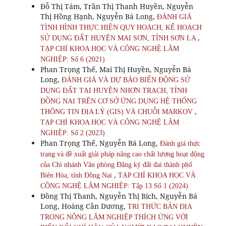
Đỗ Thị Tám, Trần Thị Thanh Huyền, Nguyễn
Thị Hồng Hạnh, Nguyễn Bá Long,
ĐÁNH GIÁ
TÌNH HÌNH THỰC HIỆN QUY HOẠCH, KẾ HOẠCH
,
SỬ DỤNG ĐẤT HUYỆN MAI SƠN, TỈNH SƠN LA
TẠP CHÍ KHOA HỌC VÀ CÔNG NGHỆ LÂM
NGHIỆP: Số 6 (2021)
Phan Trọng Thế, Mai Thị Huyền, Nguyễn Bá
Long,
ĐÁNH GIÁ VÀ DỰ BÁO BIẾN ĐỘNG SỬ
DỤNG ĐẤT TẠI HUYỆN NHƠN TRẠCH, TỈNH
ĐỒNG NAI TRÊN CƠ SỞ ỨNG DỤNG HỆ THỐNG
,
THÔNG TIN ĐỊA LÝ (GIS) VÀ CHUỖI MARKOV
TẠP CHÍ KHOA HỌC VÀ CÔNG NGHỆ LÂM
NGHIỆP: Số 2 (2023)
Phan Trọng Thế, Nguyễn Bá Long,
Đánh giá thực
trạng và đề xuất giải pháp nâng cao chất lượng hoạt động
của Chi nhánh Văn phòng Đăng ký đất đai thành phố
,
Biên Hòa, tỉnh Đồng Nai
TẠP CHÍ KHOA HỌC VÀ
CÔNG NGHỆ LÂM NGHIỆP: Tập 13 Số 1 (2024)
Đồng Thị Thanh, Nguyễn Thị Bích, Nguyễn Bá
Long, Hoàng Cằn Dương,
TRI THỨC BẢN ĐỊA
TRONG NÔNG LÂM NGHIỆP THÍCH ỨNG VỚI