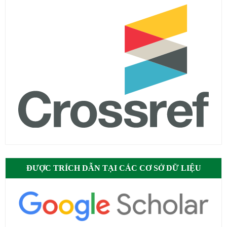
ĐƯỢC TRÍCH DẪN TẠI CÁC CƠ SỞ DỮ LIỆU