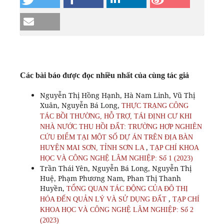
Các bài báo được đọc nhiều nhất của cùng tác giả
Nguyễn Thị Hồng Hạnh, Hà Nam Linh, Vũ Thị
Xuân, Nguyễn Bá Long,
THỰC TRẠNG CÔNG
TÁC BỒI THƯỜNG, HỖ TRỢ, TÁI ĐỊNH CƯ KHI
NHÀ NƯỚC THU HỒI ĐẤT: TRƯỜNG HỢP NGHIÊN
CỨU ĐIỂM TẠI MỘT SỐ DỰ ÁN TRÊN ĐỊA BÀN
,
HUYỆN MAI SƠN, TỈNH SƠN LA
TẠP CHÍ KHOA
HỌC VÀ CÔNG NGHỆ LÂM NGHIỆP: Số 1 (2023)
Trần Thái Yên, Nguyễn Bá Long, Nguyễn Thị
Huệ, Phạm Phương Nam, Phan Thị Thanh
Huyền,
TỔNG QUAN TÁC ĐỘNG CỦA ĐÔ THỊ
,
HÓA ĐẾN QUẢN LÝ VÀ SỬ DỤNG ĐẤT
TẠP CHÍ
KHOA HỌC VÀ CÔNG NGHỆ LÂM NGHIỆP: Số 2
(2023)