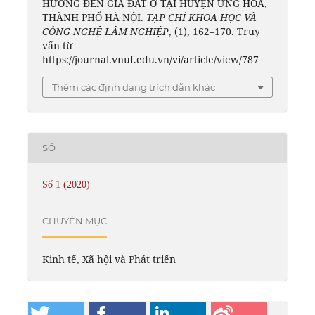
HƯỞNG ĐẾN GIÁ ĐẤT Ở TẠI HUYỆN ỨNG HÒA,
THÀNH PHỐ HÀ NỘI.
TẠP CHÍ KHOA HỌC VÀ
CÔNG NGHỆ LÂM NGHIỆP
, (1), 162–170. Truy
vấn từ
https://journal.vnuf.edu.vn/vi/article/view/787
Thêm các định dạng trích dẫn khác
SỐ
Số 1 (2020)
CHUYÊN MỤC
Kinh tế, Xã hội và Phát triển