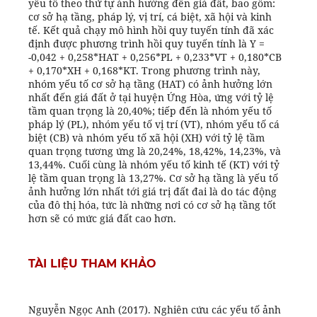
yếu tố theo thứ tự ảnh hưởng đến giá đất, bao gồm:
cơ sở hạ tầng, pháp lý, vị trí, cá biệt, xã hội và kinh
tế. Kết quả chạy mô hình hồi quy tuyến tính đã xác
định được phương trình hồi quy tuyến tính là Y =
-0,042 + 0,258*HAT + 0,256*PL + 0,233*VT + 0,180*CB
+ 0,170*XH + 0,168*KT. Trong phương trình này,
nhóm yếu tố cơ sở hạ tầng (HAT) có ảnh hưởng lớn
nhất đến giá đất ở tại huyện Ứng Hòa, ứng với tỷ lệ
tầm quan trọng là 20,40%; tiếp đến là nhóm yếu tố
pháp lý (PL), nhóm yếu tố vị trí (VT), nhóm yếu tố cá
biệt (CB) và nhóm yếu tố xã hội (XH) với tỷ lệ tầm
quan trọng tương ứng là 20,24%, 18,42%, 14,23%, và
13,44%. Cuối cùng là nhóm yếu tố kinh tế (KT) với tỷ
lệ tầm quan trọng là 13,27%. Cơ sở hạ tầng là yếu tố
ảnh hưởng lớn nhất tới giá trị đất đai là do tác động
của đô thị hóa, tức là những nơi có cơ sở hạ tầng tốt
hơn sẽ có mức giá đất cao hơn.
TÀI LIỆU THAM KHẢO
Nguyễn Ngọc Anh (2017). Nghiên cứu các yếu tố ảnh