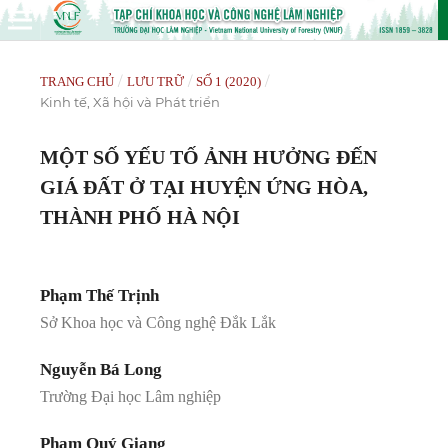
/
/
/
TRANG CHỦ
LƯU TRỮ
SỐ 1 (2020)
Kinh tế, Xã hội và Phát triển
MỘT SỐ YẾU TỐ ẢNH HƯỞNG ĐẾN
GIÁ ĐẤT Ở TẠI HUYỆN ỨNG HÒA,
THÀNH PHỐ HÀ NỘI
Phạm Thế Trịnh
Sở Khoa học và Công nghệ Đắk Lắk
Nguyễn Bá Long
Trường Đại học Lâm nghiệp
Phạm Quý Giang