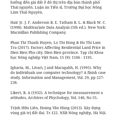
hưởng đến giá đất ở đô thị trên địa bàn thành phố
Thái nguyên. Luận án Tiến sĩ, Trường Đại học Nông
Lâm Thái Nguyên.
Hair Jr. J. F. Anderson R. E. Tatham R. L. & Black W. C.
(1998). Multivariate Data Analysis (5th ed.). New York:
Macmillan Publishing Company.
Phan Thi Thanh Huyen, Lo Thi Hong & Ho Thi Lam
Tra (2017). Factors Affecting Residential Land Price in
Dien Bien Phu city, Dien Bien province. Tạp chí Khoa
học Nông nghiệp Việt Nam, 15 (9): 1186 - 1195.
Igbaria, M., Livari, J and Maragahh, H. (1995). Why
do individuals use computer technology? A finish case
study. Information and Management, Vol. 29, pp 227-
238.
Likert, R. A (1932). A technique for measuarement a
attitudes, Archives of Phychology, Vol. 140, No 55.
Trịnh Hữu Liên, Hoàng Văn Hùng (2013). Xây dựng
vùng giá trị đất đai. Tr.122. NXB Nông nghiệp, Hà Nội.