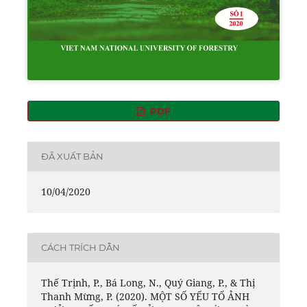
PDF
ĐÃ XUẤT BẢN
10/04/2020
CÁCH TRÍCH DẪN
Thế Trịnh, P., Bá Long, N., Quý Giang, P., & Thị
Thanh Mừng, P. (2020). MỘT SỐ YẾU TỐ ẢNH