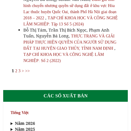
hình chuyển nhượng quyền sử dụng đất ở khu vực Hòa
Lạc thuộc huyện Quốc Oai, thành Phố Hà Nội giai đoạn
,
2018 – 2022
TẠP CHÍ KHOA HỌC VÀ CÔNG NGHỆ
LÂM NGHIỆP: Tập 13 Số 5 (2024)
Đỗ Thị Tám, Trần Thị Bích Ngọc, Phạm Anh
Tuấn, Nguyễn Bá Long,
THỰC TRẠNG VÀ GIẢI
PHÁP THỰC HIỆN QUYỀN CỦA NGƯỜI SỬ DỤNG
,
ĐẤT TẠI HUYỆN GIAO THỦY, TỈNH NAM ĐỊNH
TẠP CHÍ KHOA HỌC VÀ CÔNG NGHỆ LÂM
NGHIỆP: Số 2 (2022)
1
2
3
>
>>
CÁC SỐ XUẤT BẢN
Tiếng Việt
Năm 2026
Năm 2025