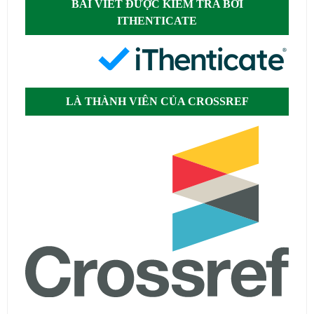
BÀI VIẾT ĐƯỢC KIỂM TRA BỞI
ITHENTICATE
LÀ THÀNH VIÊN CỦA CROSSREF