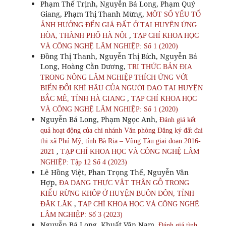
Phạm Thế Trịnh, Nguyễn Bá Long, Phạm Quý
Giang, Phạm Thị Thanh Mừng,
MỘT SỐ YẾU TỐ
ẢNH HƯỞNG ĐẾN GIÁ ĐẤT Ở TẠI HUYỆN ỨNG
,
HÒA, THÀNH PHỐ HÀ NỘI
TẠP CHÍ KHOA HỌC
VÀ CÔNG NGHỆ LÂM NGHIỆP: Số 1 (2020)
Đồng Thị Thanh, Nguyễn Thị Bích, Nguyễn Bá
Long, Hoàng Cằn Dương,
TRI THỨC BẢN ĐỊA
TRONG NÔNG LÂM NGHIỆP THÍCH ỨNG VỚI
BIẾN ĐỔI KHÍ HẬU CỦA NGƯỜI DAO TẠI HUYỆN
,
BẮC MÊ, TỈNH HÀ GIANG
TẠP CHÍ KHOA HỌC
VÀ CÔNG NGHỆ LÂM NGHIỆP: Số 1 (2020)
Nguyễn Bá Long, Phạm Ngọc Anh,
Đánh giá kết
quả hoạt động của chi nhánh Văn phòng Đăng ký đất đai
thị xã Phú Mỹ, tỉnh Bà Rịa – Vũng Tàu giai đoạn 2016-
,
2021
TẠP CHÍ KHOA HỌC VÀ CÔNG NGHỆ LÂM
NGHIỆP: Tập 12 Số 4 (2023)
Lê Hồng Việt, Phan Trọng Thế, Nguyễn Văn
Hợp,
ĐA DẠNG THỰC VẬT THÂN GỖ TRONG
KIỂU RỪNG KHỘP Ở HUYỆN BUÔN ĐÔN, TỈNH
,
ĐĂK LĂK
TẠP CHÍ KHOA HỌC VÀ CÔNG NGHỆ
LÂM NGHIỆP: Số 3 (2023)
Nguyễn Bá Long, Khuất Văn Nam,
Đánh giá tình