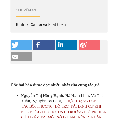
CHUYÊN MỤC
Kinh tế, Xã hội và Phát triển
Các bài báo được đọc nhiều nhất của cùng tác giả
Nguyễn Thị Hồng Hạnh, Hà Nam Linh, Vũ Thị
Xuân, Nguyễn Bá Long,
THỰC TRẠNG CÔNG
TÁC BỒI THƯỜNG, HỖ TRỢ, TÁI ĐỊNH CƯ KHI
NHÀ NƯỚC THU HỒI ĐẤT: TRƯỜNG HỢP NGHIÊN
CỨU ĐIỂM TẠI MỘT SỐ DỰ ÁN TRÊN ĐỊA BÀN