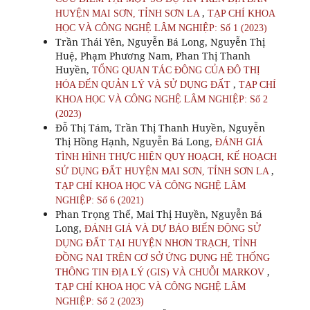
,
HUYỆN MAI SƠN, TỈNH SƠN LA
TẠP CHÍ KHOA
HỌC VÀ CÔNG NGHỆ LÂM NGHIỆP: Số 1 (2023)
Trần Thái Yên, Nguyễn Bá Long, Nguyễn Thị
Huệ, Phạm Phương Nam, Phan Thị Thanh
Huyền,
TỔNG QUAN TÁC ĐỘNG CỦA ĐÔ THỊ
,
HÓA ĐẾN QUẢN LÝ VÀ SỬ DỤNG ĐẤT
TẠP CHÍ
KHOA HỌC VÀ CÔNG NGHỆ LÂM NGHIỆP: Số 2
(2023)
Đỗ Thị Tám, Trần Thị Thanh Huyền, Nguyễn
Thị Hồng Hạnh, Nguyễn Bá Long,
ĐÁNH GIÁ
TÌNH HÌNH THỰC HIỆN QUY HOẠCH, KẾ HOẠCH
,
SỬ DỤNG ĐẤT HUYỆN MAI SƠN, TỈNH SƠN LA
TẠP CHÍ KHOA HỌC VÀ CÔNG NGHỆ LÂM
NGHIỆP: Số 6 (2021)
Phan Trọng Thế, Mai Thị Huyền, Nguyễn Bá
Long,
ĐÁNH GIÁ VÀ DỰ BÁO BIẾN ĐỘNG SỬ
DỤNG ĐẤT TẠI HUYỆN NHƠN TRẠCH, TỈNH
ĐỒNG NAI TRÊN CƠ SỞ ỨNG DỤNG HỆ THỐNG
,
THÔNG TIN ĐỊA LÝ (GIS) VÀ CHUỖI MARKOV
TẠP CHÍ KHOA HỌC VÀ CÔNG NGHỆ LÂM
NGHIỆP: Số 2 (2023)