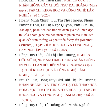
Hồng Lich, Trần Hiền Linh,
NGHIÊN CỨU VI
NHÂN GIỐNG CÂY CHUỐI NGỰ ĐẠI HOÀNG (Musa
,
spp.)
TẠP CHÍ KHOA HỌC VÀ CÔNG NGHỆ LÂM
NGHIỆP: Số 1 (2020)
Hoàng Minh Chính, Bùi Thị Thu Hương, Phạm
Phương Thu, Lê Thị Ngọc Quỳnh, Chu Đức Hà,
Xác định, phân tích đặc tính và đánh giá biểu hiện đặc
thù của nhóm gene mã hóa nhân tố phiên mã Platz liên
quan đến sinh trưởng và phát triển ở cây sắn (Manihot
,
esculenta)
TẠP CHÍ KHOA HỌC VÀ CÔNG NGHỆ
LÂM NGHIỆP: Tập 13 Số 1 (2024)
Đồng Huy Giới, Bùi Thị Thu Hương,
NGHIÊN
CỨU SỬ DỤNG NANO BẠC TRONG NHÂN GIỐNG
,
IN VITRO LAN HỒ ĐIỆP VÀNG (Phalaenopsis sp.)
TẠP CHÍ KHOA HỌC VÀ CÔNG NGHỆ LÂM
NGHIỆP: Số 1 (2019)
Bùi Thị Cúc, Đồng Huy Giới, Bùi Thị Thu Hương,
NHÂN NHANH IN VITRO CÂY DẠ YẾN THẢO HOA
,
HỒNG SỌC TÍM (PETUNIA HYBRIDA L.)
TẠP CHÍ
KHOA HỌC VÀ CÔNG NGHỆ LÂM NGHIỆP: Số 20-
10 (2017)
Đồng Huy Giới, Tô Hoàng Anh Minh, Ngô Thị