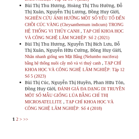
Bùi Thị Thu Hương, Hoàng Thị Thu Hường, Đỗ
Thị Xuân, Nguyễn Thị Lương, Đồng Huy Giới,
NGHIÊN CỨU ẢNH HƯỞNG MỘT SỐ YẾU TỐ ĐẾN
CHỒI CÚC VÀNG (Chrysanthemum indicum) TRONG
,
HỆ THỐNG VI THỦY CANH
TẠP CHÍ KHOA HỌC
VÀ CÔNG NGHỆ LÂM NGHIỆP: Số 2 (2021)
Bùi Thị Thu Hương, Nguyễn Thị Bích Lưu, Đỗ
Thị Xuân, Nguyễn Hữu Cường, Đồng Huy Giới,
Nhân nhanh giống sen Mặt Bằng (Nelumbo nucifera)
,
bằng hệ thống nuôi cấy mô và vi thuỷ canh
TẠP CHÍ
KHOA HỌC VÀ CÔNG NGHỆ LÂM NGHIỆP: Tập 12
Số 5 (2023)
Bùi Thị Cúc, Nguyễn Thị Huyền, Phan Hữu Tôn,
Đồng Huy Giới,
ĐÁNH GIÁ ĐA DẠNG DI TRUYỀN
MỘT SỐ MẪU GIỐNG LÚA BẰNG CHỈ THỊ
,
MICROSATELLITE
TẠP CHÍ KHOA HỌC VÀ
CÔNG NGHỆ LÂM NGHIỆP: Số 4 (2018)
1
2
>
>>