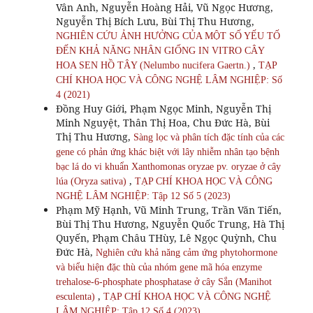
Vân Anh, Nguyễn Hoàng Hải, Vũ Ngọc Hương,
Nguyễn Thị Bích Lưu, Bùi Thị Thu Hương,
NGHIÊN CỨU ẢNH HƯỞNG CỦA MỘT SỐ YẾU TỐ
ĐẾN KHẢ NĂNG NHÂN GIỐNG IN VITRO CÂY
,
HOA SEN HỒ TÂY (Nelumbo nucifera Gaertn.)
TẠP
CHÍ KHOA HỌC VÀ CÔNG NGHỆ LÂM NGHIỆP: Số
4 (2021)
Đồng Huy Giới, Phạm Ngọc Minh, Nguyễn Thị
Minh Nguyệt, Thân Thị Hoa, Chu Đức Hà, Bùi
Thị Thu Hương,
Sàng lọc và phân tích đặc tính của các
gene có phản ứng khác biệt với lây nhiễm nhân tạo bệnh
bạc lá do vi khuẩn Xanthomonas oryzae pv. oryzae ở cây
,
lúa (Oryza sativa)
TẠP CHÍ KHOA HỌC VÀ CÔNG
NGHỆ LÂM NGHIỆP: Tập 12 Số 5 (2023)
Phạm Mỹ Hạnh, Vũ Minh Trung, Trần Văn Tiến,
Bùi Thị Thu Hương, Nguyễn Quốc Trung, Hà Thị
Quyến, Phạm Châu THùy, Lê Ngọc Quỳnh, Chu
Đức Hà,
Nghiên cứu khả năng cảm ứng phytohormone
và biểu hiện đặc thù của nhóm gene mã hóa enzyme
trehalose-6-phosphate phosphatase ở cây Sắn (Manihot
,
esculenta)
TẠP CHÍ KHOA HỌC VÀ CÔNG NGHỆ
LÂM NGHIỆP: Tập 12 Số 4 (2023)