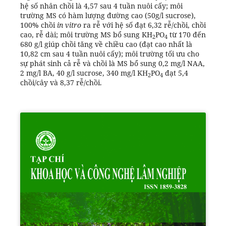
hệ số nhân chồi là 4,57 sau 4 tuần nuôi cấy; môi
trường MS có hàm lượng đường cao (50g/l sucrose),
100% chồi
in vitro
ra rễ với hệ số đạt 6,32 rễ/chồi, chồi
cao, rễ dài; môi trường MS bổ sung KH
PO
từ 170 đến
2
4
680 g/l giúp chồi tăng về chiều cao (đạt cao nhất là
10,82 cm sau 4 tuần nuôi cấy); môi trường tối ưu cho
sự phát sinh cả rễ và chồi là MS bổ sung 0,2 mg/l NAA,
2 mg/l BA, 40 g/l sucrose, 340 mg/l KH
PO
đạt 5,4
2
4
chồi/cây và 8,37 rễ/chồi.