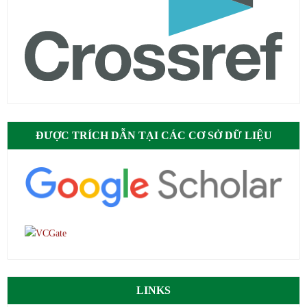
ĐƯỢC TRÍCH DẪN TẠI CÁC CƠ SỞ DỮ LIỆU
LINKS