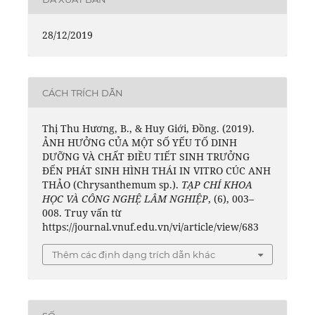
28/12/2019
CÁCH TRÍCH DẪN
Thị Thu Hương, B., & Huy Giới, Đồng. (2019).
ẢNH HƯỞNG CỦA MỘT SỐ YẾU TỐ DINH
DƯỠNG VÀ CHẤT ĐIỀU TIẾT SINH TRƯỞNG
ĐẾN PHÁT SINH HÌNH THÁI IN VITRO CÚC ANH
THẢO (Chrysanthemum sp.).
TẠP CHÍ KHOA
HỌC VÀ CÔNG NGHỆ LÂM NGHIỆP
, (6), 003–
008. Truy vấn từ
https://journal.vnuf.edu.vn/vi/article/view/683
Thêm các định dạng trích dẫn khác