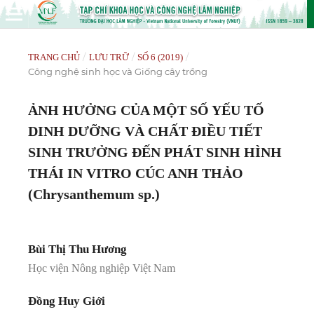
/
/
/
TRANG CHỦ
LƯU TRỮ
SỐ 6 (2019)
Công nghệ sinh học và Giống cây trồng
ẢNH HƯỞNG CỦA MỘT SỐ YẾU TỐ
DINH DƯỠNG VÀ CHẤT ĐIỀU TIẾT
SINH TRƯỞNG ĐẾN PHÁT SINH HÌNH
THÁI IN VITRO CÚC ANH THẢO
(Chrysanthemum sp.)
Bùi Thị Thu Hương
Học viện Nông nghiệp Việt Nam
Đồng Huy Giới