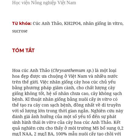
Học viện Nông nghiệp Việt Nam
Cúc Anh Thảo, KH2PO4, nhân giống in vitro,
Từ khóa:
sucrose
TÓM TẮT
Hoa cúc Anh Thảo (
Chrysanthemum sp.
) là một loại
hoa đẹp được ưa chuộng ở Việt Nam và nhiều nước
trên thế giới. Việc nhân giống cây hoa cúc chủ yếu
bằng phương pháp giâm cành, cho chất lượng cây
giống không tốt, hệ số nhân chưa cao, cây không sạch
bệnh. Kĩ thuật nhân giống bằng nuôi cấy
in vitro
có
thể tạo ra cây con sạch bệnh, đồng nhất về di truyền
với số lượng lớn trong thời gian ngắn. Nghiên cứu này
đánh giá ảnh hưởng của một số yếu tố đến sự phát
sinh hình thái
in vitro
của cây hoa cúc Anh Thảo. Kết
quả nghiên cứu cho thấy ở môi trường MS bổ sung 0,2
mg/l NAA, 2 mg/l BA, 100% mẫu nuôi cấy tạo chồi với