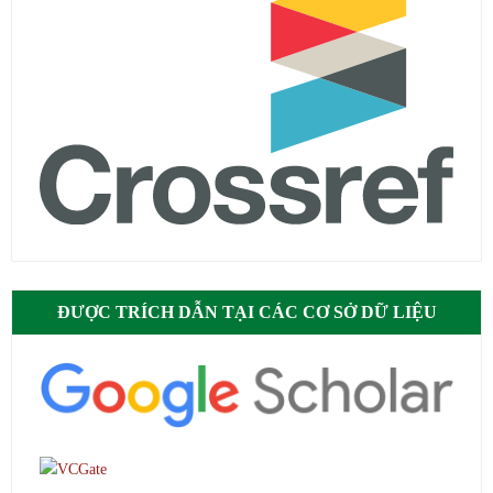
ĐƯỢC TRÍCH DẪN TẠI CÁC CƠ SỞ DỮ LIỆU