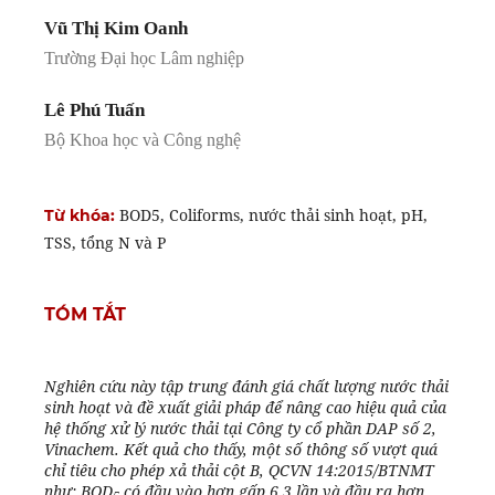
Vũ Thị Kim Oanh
Trường Đại học Lâm nghiệp
Lê Phú Tuấn
Bộ Khoa học và Công nghệ
BOD5, Coliforms, nước thải sinh hoạt, pH,
Từ khóa:
TSS, tổng N và P
TÓM TẮT
Nghiên cứu
này tập trung
đánh giá chất lượng nước thải
sinh hoạt
và đề xuất giải pháp để nâng cao hiệu quả của
hệ thống xử lý nước thải tại
C
ông ty cổ phần DAP số 2
,
Vinachem
.
Kết quả cho thấy,
một số thông số vượt quá
chỉ tiêu cho phép xả thải cột B, QCVN 14:2015/BTNMT
như: BOD
có đầu vào hơn gấp
6,3
lần và đầu ra hơn