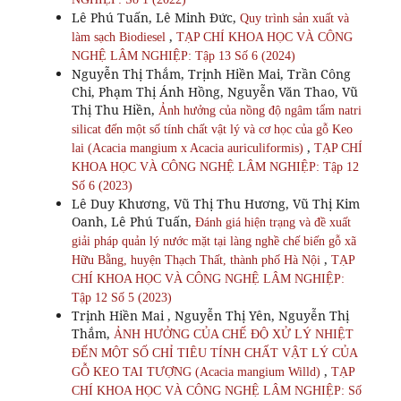
Lê Phú Tuấn, Lê Minh Đức,
Quy trình sản xuất và
,
làm sạch Biodiesel
TẠP CHÍ KHOA HỌC VÀ CÔNG
NGHỆ LÂM NGHIỆP: Tập 13 Số 6 (2024)
Nguyễn Thị Thắm, Trịnh Hiền Mai, Trần Công
Chi, Phạm Thị Ánh Hồng, Nguyễn Văn Thao, Vũ
Thị Thu Hiền,
Ảnh hưởng của nồng độ ngâm tẩm natri
silicat đến một số tính chất vật lý và cơ học của gỗ Keo
,
lai (Acacia mangium x Acacia auriculiformis)
TẠP CHÍ
KHOA HỌC VÀ CÔNG NGHỆ LÂM NGHIỆP: Tập 12
Số 6 (2023)
Lê Duy Khương, Vũ Thị Thu Hương, Vũ Thị Kim
Oanh, Lê Phú Tuấn,
Đánh giá hiện trạng và đề xuất
giải pháp quản lý nước mặt tại làng nghề chế biến gỗ xã
,
Hữu Bằng, huyện Thạch Thất, thành phố Hà Nội
TẠP
CHÍ KHOA HỌC VÀ CÔNG NGHỆ LÂM NGHIỆP:
Tập 12 Số 5 (2023)
Trịnh Hiền Mai , Nguyễn Thị Yên, Nguyễn Thị
Thắm,
ẢNH HƯỞNG CỦA CHẾ ĐỘ XỬ LÝ NHIỆT
ĐẾN MỘT SỐ CHỈ TIÊU TÍNH CHẤT VẬT LÝ CỦA
,
GỖ KEO TAI TƯỢNG (Acacia mangium Willd)
TẠP
CHÍ KHOA HỌC VÀ CÔNG NGHỆ LÂM NGHIỆP: Số