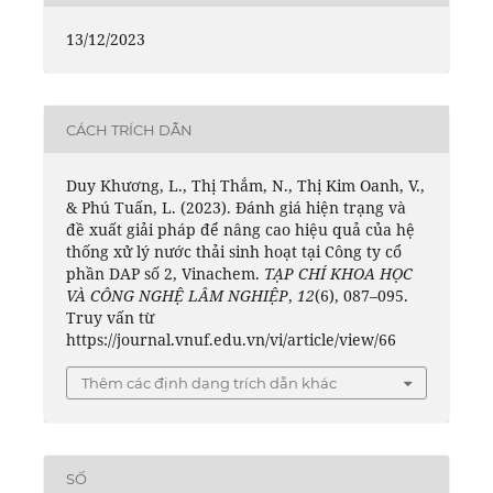
13/12/2023
CÁCH TRÍCH DẪN
Duy Khương, L., Thị Thắm, N., Thị Kim Oanh, V.,
& Phú Tuấn, L. (2023). Đánh giá hiện trạng và
đề xuất giải pháp để nâng cao hiệu quả của hệ
thống xử lý nước thải sinh hoạt tại Công ty cổ
phần DAP số 2, Vinachem.
TẠP CHÍ KHOA HỌC
VÀ CÔNG NGHỆ LÂM NGHIỆP
,
12
(6), 087–095.
Truy vấn từ
https://journal.vnuf.edu.vn/vi/article/view/66
Thêm các định dạng trích dẫn khác
SỐ