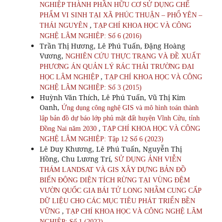
NGHIỆP THÀNH PHẦN HỮU CƠ SỬ DỤNG CHẾ
PHẨM VI SINH TẠI XÃ PHÚC THUẬN – PHỔ YÊN –
,
THÁI NGUYÊN
TẠP CHÍ KHOA HỌC VÀ CÔNG
NGHỆ LÂM NGHIỆP: Số 6 (2016)
Trần Thị Hương, Lê Phú Tuấn, Đặng Hoàng
Vương,
NGHIÊN CỨU THỰC TRẠNG VÀ ĐỀ XUẤT
PHƯƠNG ÁN QUẢN LÝ RÁC THẢI TRƯỜNG ĐẠI
,
HỌC LÂM NGHIỆP
TẠP CHÍ KHOA HỌC VÀ CÔNG
NGHỆ LÂM NGHIỆP: Số 3 (2015)
Huỳnh Văn Thích, Lê Phú Tuấn, Vũ Thị Kim
Oanh,
Ứng dụng công nghệ GIS và mô hình toán thành
lập bản đồ dự báo lớp phủ mặt đất huyện Vĩnh Cửu, tỉnh
,
Đồng Nai năm 2030
TẠP CHÍ KHOA HỌC VÀ CÔNG
NGHỆ LÂM NGHIỆP: Tập 12 Số 6 (2023)
Lê Duy Khương, Lê Phú Tuấn, Nguyễn Thị
Hồng, Chu Lương Trí,
SỬ DỤNG ẢNH VIỄN
THÁM LANDSAT VÀ GIS XÂY DỰNG BẢN ĐỒ
BIẾN ĐỘNG DIỆN TÍCH RỪNG TẠI VÙNG ĐỆM
VƯỜN QUỐC GIA BÁI TỬ LONG NHẰM CUNG CẤP
DỮ LIỆU CHO CÁC MỤC TIÊU PHÁT TRIỂN BỀN
,
VỮNG
TẠP CHÍ KHOA HỌC VÀ CÔNG NGHỆ LÂM
NGHIỆP: Số 1 (2022)