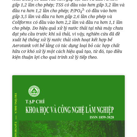
5
gấp 1,
2
lần cho phép
;
TSS
có đầu vào hơn gấp
3,2
lần và
3
-
đầu ra hơn 1,
2
lần cho phép
;
P/PO
có đầu vào hơn
4
gấp
3,5
lần và đầu ra hơn
gấp
2,6
lần cho phép và
Coliforms có đầu vào hơn
2,2
lần và đầu ra hơn
1,1
lần
cho phép. Do hiệu quả xử lý nước thải tại nhà máy chưa
đạt yêu cầu trước khi xả thải, vì vậy,
nghiên cứu
đã đề
xuất
h
ệ thống xử lý nước thải sinh hoạt kết hợp bể
Aerotank với bể lắng có tác dụng loại bỏ các hợp chất
hữu cơ khó xử lý một cách hiệu quả tạo, từ đó, tạo điều
kiện thuận lợi cho quá trình xử lý tiếp theo.