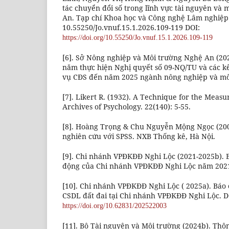
tác chuyển đổi số trong lĩnh vực tài nguyên và 
An. Tạp chí Khoa học và Công nghệ Lâm nghiệp. 
10.55250/Jo.vnuf.15.1.2026.109-119 DOI:
https://doi.org/10.55250/Jo.vnuf.15.1.2026.109-119
[6]. Sở Nông nghiệp và Môi trường Nghệ An (202
năm thực hiện Nghị quyết số 09-NQ/TU và các k
vụ CĐS đến năm 2025 ngành nông nghiệp và mô
[7]. Likert R. (1932). A Technique for the Measu
Archives of Psychology. 22(140): 5-55.
[8]. Hoàng Trọng & Chu Nguyễn Mộng Ngọc (2008
nghiên cứu với SPSS. NXB Thống kê, Hà Nội.
[9]. Chi nhánh VPĐKĐĐ Nghi Lộc (2021-2025b). B
động của Chi nhánh VPĐKĐĐ Nghi Lộc năm 2021,
[10]. Chi nhánh VPĐKĐĐ Nghi Lộc ( 2025a). Báo
CSDL đất đai tại Chi nhánh VPĐKĐĐ Nghi Lộc. D
https://doi.org/10.62831/202522003
[11]. Bộ Tài nguyên và Môi trường (2024b). Thôn