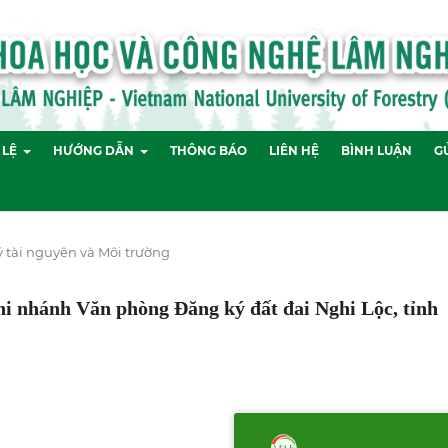
 LỆ
HƯỚNG DẪN
THÔNG BÁO
LIÊN HỆ
BÌNH LUẬN
GỬ
 tài nguyên và Môi trường
Chi nhánh Văn phòng Đăng ký đất đai Nghi Lộc, tỉnh