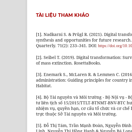
TÀI LIỆU THAM KHẢO
[1]. Nadkarni S. & Prügl R. (2021). Digital trans
synthesis and opportunities for future resear
Quarterly. 71(2): 233–341. DOI:
https://doi.org/10.
[2]. Seibel T. (2019). Digital transformation: Sur
of mass extinction. RosettaBooks.
[3]. Enemark S., McLaren R. & Lemmen C. (2016)
administration: Guiding principles for country 
Habitat.
[4]. Bộ Tài nguyên và Môi trường - Bộ Nội vụ - B
tư liên tịch số 15/2015/TTLT-BTNMT-BNV-BTC h
nhiệm vụ, quyền hạn, cơ cấu tổ chức và cơ ch
trực thuộc Sở Tài nguyên và Môi trường.
[5]. Đỗ Thị Tám, Trần Mạnh Đoàn, Nguyễn Đìn
Linh, Nguyễn Thị Hồng Hạnh & Nguyễn Bá Long 