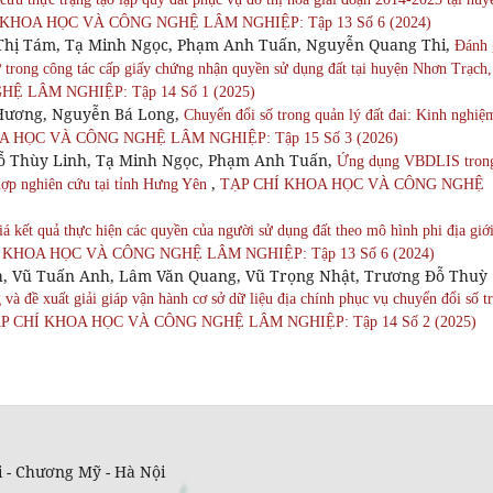
 KHOA HỌC VÀ CÔNG NGHỆ LÂM NGHIỆP: Tập 13 Số 6 (2024)
 Thị Tám, Tạ Minh Ngọc, Phạm Anh Tuấn, Nguyễn Quang Thi,
Đánh 
ử trong công tác cấp giấy chứng nhận quyền sử dụng đất tại huyện Nhơn Trạch,
 LÂM NGHIỆP: Tập 14 Số 1 (2025)
Hương, Nguyễn Bá Long,
Chuyển đổi số trong quản lý đất đai: Kinh nghiệ
A HỌC VÀ CÔNG NGHỆ LÂM NGHIỆP: Tập 15 Số 3 (2026)
ỗ Thùy Linh, Tạ Minh Ngọc, Phạm Anh Tuấn,
Ứng dụng VBDLIS tron
,
 hợp nghiên cứu tại tỉnh Hưng Yên
TẠP CHÍ KHOA HỌC VÀ CÔNG NGHỆ
á kết quả thực hiện các quyền của người sử dụng đất theo mô hình phi địa giớ
 KHOA HỌC VÀ CÔNG NGHỆ LÂM NGHIỆP: Tập 13 Số 6 (2024)
h, Vũ Tuấn Anh, Lâm Văn Quang, Vũ Trọng Nhật, Trương Đỗ Thuỳ
 và đề xuất giải giáp vận hành cơ sở dữ liệu địa chính phục vụ chuyển đổi số t
P CHÍ KHOA HỌC VÀ CÔNG NGHỆ LÂM NGHIỆP: Tập 14 Số 2 (2025)
 - Chương Mỹ - Hà Nội