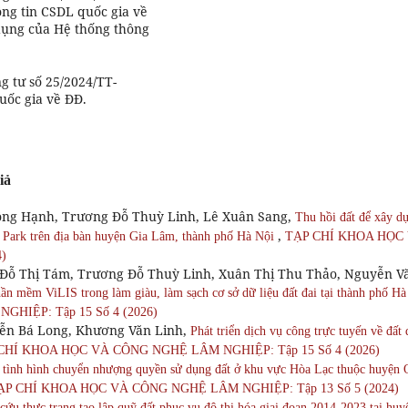
ng tin CSDL quốc gia về
dụng của Hệ thống thông
g tư số 25/2024/TT-
ốc gia về ĐĐ.
iả
ồng Hạnh, Trương Đỗ Thuỳ Linh, Lê Xuân Sang,
Thu hồi đất để xây d
,
n Park trên địa bàn huyện Gia Lâm, thành phố Hà Nội
TẠP CHÍ KHOA HỌC
)
Đỗ Thị Tám, Trương Đỗ Thuỳ Linh, Xuân Thị Thu Thảo, Nguyễn V
ần mềm ViLIS trong làm giàu, làm sạch cơ sở dữ liệu đất đai tại thành phố Hà
HIỆP: Tập 15 Số 4 (2026)
ễn Bá Long, Khương Văn Linh,
Phát triển dịch vụ công trực tuyến về đất 
CHÍ KHOA HỌC VÀ CÔNG NGHỆ LÂM NGHIỆP: Tập 15 Số 4 (2026)
 tình hình chuyển nhượng quyền sử dụng đất ở khu vực Hòa Lạc thuộc huyện
ẠP CHÍ KHOA HỌC VÀ CÔNG NGHỆ LÂM NGHIỆP: Tập 13 Số 5 (2024)
cứu thực trạng tạo lập quỹ đất phục vụ đô thị hóa giai đoạn 2014-2023 tại huy