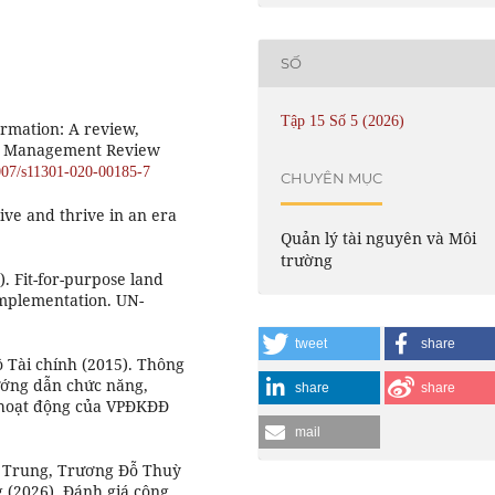
SỐ
Tập 15 Số 5 (2026)
formation: A review,
ch. Management Review
1007/s11301-020-00185-7
CHUYÊN MỤC
vive and thrive in an era
Quản lý tài nguyên và Môi
trường
. Fit-for-purpose land
implementation. UN-
tweet
share
ộ Tài chính (2015). Thông
ướng dẫn chức năng,
share
share
ế hoạt động của VPĐKĐĐ
mail
h Trung, Trương Đỗ Thuỳ
(2026). Đánh giá công