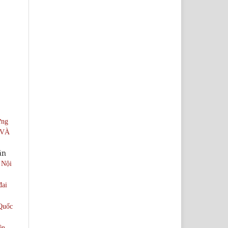
ựng
 VÀ
ăn
 Nội
đai
 Quốc
ện