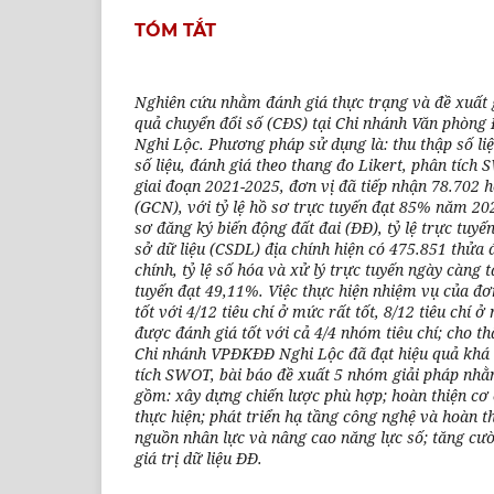
TÓM TẮT
Nghiên cứu nhằm đánh giá thực trạng và đề xuất 
quả chuyển đổi số (CĐS) tại Chi nhánh Văn phòng
Nghi Lộc. Phương pháp sử dụng là:
thu thập số li
số liệu, đánh giá theo thang đo Likert, phân tích
giai đoạn 2021-2025, đơn vị đã tiếp nhận 78.702 
(GCN), với tỷ lệ hồ sơ trực tuyến đạt 85% năm 20
sơ đăng ký biến động đất đai (ĐĐ), tỷ lệ trực tuy
sở dữ liệu (CSDL) địa chính hiện có 475.851 thửa 
chính, tỷ lệ số hóa và xử lý trực tuyến ngày càng t
tuyến đạt 49,11%. Việc thực hiện nhiệm vụ của đ
tốt với 4/12 tiêu chí ở mức rất tốt, 8/12 tiêu chí 
được đánh giá tốt với cả 4/4 nhóm tiêu chí; cho th
Chi nhánh VPĐKĐĐ Nghi Lộc đã đạt hiệu quả khá
tích SWOT, bài báo đề xuất 5 nhóm giải pháp nhằ
gồm: xây dựng chiến lược phù hợp; hoàn thiện cơ 
thực hiện; phát triển hạ tầng công nghệ và hoàn t
nguồn nhân lực và nâng cao năng lực số; tăng cườ
giá trị dữ liệu ĐĐ.