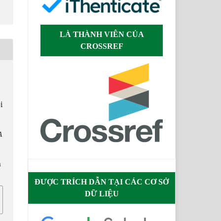
LÀ THÀNH VIÊN CỦA
CROSSREF
i
A
n
ĐƯỢC TRÍCH DẪN TẠI CÁC CƠ SỞ
DỮ LIỆU