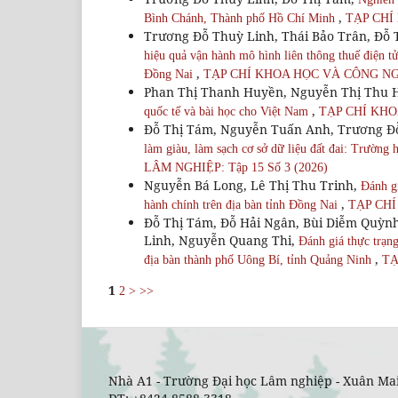
,
Bình Chánh, Thành phố Hồ Chí Minh
TẠP CHÍ
Trương Đỗ Thuỳ Linh, Thái Bảo Trân, Đỗ
hiệu quả vận hành mô hình liên thông thuế điện t
,
Đồng Nai
TẠP CHÍ KHOA HỌC VÀ CÔNG NGHỆ
Phan Thị Thanh Huyền, Nguyễn Thị Thu 
,
quốc tế và bài học cho Việt Nam
TẠP CHÍ KHO
Đỗ Thị Tám, Nguyễn Tuấn Anh, Trương Đ
làm giàu, làm sạch cơ sở dữ liệu đất đai: Trường
LÂM NGHIỆP: Tập 15 Số 3 (2026)
Nguyễn Bá Long, Lê Thị Thu Trinh,
Đánh gi
,
hành chính trên địa bàn tỉnh Đồng Nai
TẠP CHÍ
Đỗ Thị Tám, Đỗ Hải Ngân, Bùi Diễm Quỳn
Linh, Nguyễn Quang Thi,
Đánh giá thực trạng
,
địa bàn thành phố Uông Bí, tỉnh Quảng Ninh
TẠ
1
2
>
>>
Nhà A1 - Trường Đại học Lâm nghiệp - Xuân Mai