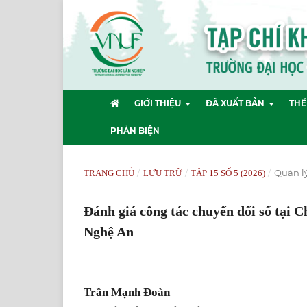
GIỚI THIỆU
ĐÃ XUẤT BẢN
THỂ
PHẢN BIỆN
/
/
/
Quản lý
TRANG CHỦ
LƯU TRỮ
TẬP 15 SỐ 5 (2026)
Đánh giá công tác chuyển đổi số tại 
Nghệ An
Trần Mạnh Đoàn