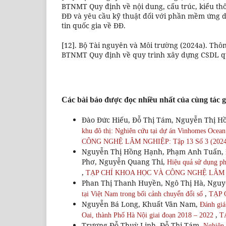
BTNMT Quy định về nội dung, cấu trúc, kiểu thô
ĐĐ và yêu cầu kỹ thuật đối với phần mềm ứng 
tin quốc gia về ĐĐ.
[12]. Bộ Tài nguyên và Môi trường (2024a). Thôn
BTNMT Quy định về quy trình xây dựng CSDL qu
Các bài báo được đọc nhiều nhất của cùng tác g
Đào Đức Hiếu, Đỗ Thị Tám, Nguyễn Thị H
khu đô thị: Nghiên cứu tại dự án Vinhomes Ocea
CÔNG NGHỆ LÂM NGHIỆP: Tập 13 Số 3 (2024
Nguyễn Thị Hồng Hạnh, Phạm Anh Tuấn, 
Phơ, Nguyễn Quang Thi,
Hiệu quả sử dụng ph
,
TẠP CHÍ KHOA HỌC VÀ CÔNG NGHỆ LÂM NG
Phan Thị Thanh Huyền, Ngô Thị Hà, Nguy
,
tại Việt Nam trong bối cảnh chuyển đổi số
TẠP 
Nguyễn Bá Long, Khuất Văn Nam,
Đánh giá
,
Oai, thành Phố Hà Nội giai đoạn 2018 – 2022
T
Trương Đỗ Thuỳ Linh, Đỗ Thị Tám,
Nghiên 