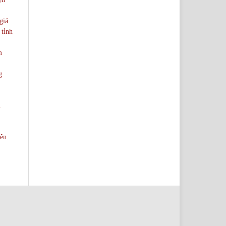
giá
 tỉnh
m
g
i
rên