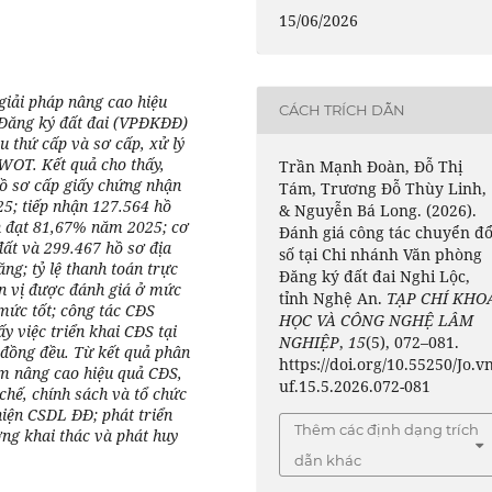
15/06/2026
giải pháp nâng cao hiệu
CÁCH TRÍCH DẪN
 Đăng ký đất đai (VPĐKĐĐ)
ệu
thứ cấp và sơ cấp, xử lý
 SWOT. Kết quả cho thấy,
Trần Mạnh Đoàn, Đỗ Thị
hồ sơ cấp giấy chứng nhận
Tám, Trương Đỗ Thùy Linh,
25; tiếp nhận 127.564 hồ
& Nguyễn Bá Long. (2026).
ến đạt 81,67% năm 2025; cơ
Đánh giá công tác chuyển đổ
đất và 299.467 hồ sơ địa
số tại Chi nhánh Văn phòng
ăng; tỷ lệ thanh toán trực
Đăng ký đất đai Nghi Lộc,
ơn vị được đánh giá ở mức
tỉnh Nghệ An.
TẠP CHÍ KHO
ở mức tốt; công tác CĐS
HỌC VÀ CÔNG NGHỆ LÂM
ấy việc triển khai CĐS tại
NGHIỆP
,
15
(5), 072–081.
 đồng đều.
Từ kết quả
phân
https://doi.org/10.55250/Jo.v
m nâng cao hiệu quả CĐS,
uf.15.5.2026.072-081
chế, chính sách và tổ chức
hiện CSDL ĐĐ; phát triển
Thêm các định dạng trích
ng khai thác và phát huy
dẫn khác