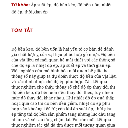
Áp suất ép, độ bền kéo, độ bền uốn, nhiệt
Từ khóa:
độ ép, thời gian ép
TÓM TẮT
Độ bền kéo, độ bền uốn là hai yếu tố cơ bản để đánh
giá chất lượng của vật liệu phức hợp gỗ nhựa. Độ bền
của vật liệu có mối quan hệ mật thiết với các thông số
chế độ ép là nhiệt độ ép, áp suất ép và thời gian ép.
Việc nghiên cứu mô hình hóa mối quan hệ giữa ba
thông số này giúp ta dự đoán được độ bền của vật liệu
và xác định được chế độ ép phù hợp. Các kết quả
thực nghiệm cho thấy, thông số chế độ ép thay đổi thì
độ bền kéo, độ bền uốn đều thay đổi theo, tuy nhiên
mức độ thay đổi khác nhau. Khi nhiệt độ ép quá thấp
hoặc quá cao thì độ bền đều giảm, nhiệt độ ép phù
o
hợp vào khoảng 180
C; còn khi áp suất ép, thời gian
ép tăng thì độ bền sản phẩm tăng nhưng lúc đầu tăng
nhanh và về sau tăng chậm lại. Với các mức kết quả
thực nghiệm tác giả đã tìm được mối tương quan giữa