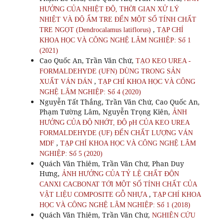
HƯỞNG CỦA NHIỆT ĐỘ, THỜI GIAN XỬ LÝ
NHIỆT VÀ ĐỘ ẨM TRE ĐẾN MỘT SỐ TÍNH CHẤT
,
TRE NGỌT (Dendrocalamus latiflorus)
TẠP CHÍ
KHOA HỌC VÀ CÔNG NGHỆ LÂM NGHIỆP: Số 1
(2021)
Cao Quốc An, Trần Văn Chứ,
TẠO KEO UREA -
FORMALDEHYDE (UFN) DÙNG TRONG SẢN
,
XUẤT VÁN DÁN
TẠP CHÍ KHOA HỌC VÀ CÔNG
NGHỆ LÂM NGHIỆP: Số 4 (2020)
Nguyễn Tất Thắng, Trần Văn Chứ, Cao Quốc An,
Phạm Tường Lâm, Nguyễn Trọng Kiên,
ẢNH
HƯỞNG CỦA ĐỘ NHỚT, ĐỘ pH CỦA KEO UREA
FORMALDEHYDE (UF) ĐẾN CHẤT LƯỢNG VÁN
,
MDF
TẠP CHÍ KHOA HỌC VÀ CÔNG NGHỆ LÂM
NGHIỆP: Số 5 (2020)
Quách Văn Thiêm, Trần Văn Chứ, Phan Duy
Hưng,
ẢNH HƯỞNG CỦA TỶ LỆ CHẤT ĐỘN
CANXI CACBONAT TỚI MỘT SỐ TÍNH CHẤT CỦA
,
VẬT LIỆU COMPOSITE GỖ NHỰA
TẠP CHÍ KHOA
HỌC VÀ CÔNG NGHỆ LÂM NGHIỆP: Số 1 (2018)
Quách Văn Thiêm, Trần Văn Chứ,
NGHIÊN CỨU