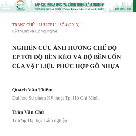
/
/
/
TRANG CHỦ
LƯU TRỮ
SỐ 4 (2013)
Kỹ thuật và Công nghệ
NGHIÊN CỨU ẢNH HƯỞNG CHẾ ĐỘ
ÉP TỚI ĐỘ BỀN KÉO VÀ ĐỘ BỀN UỐN
CỦA VẬT LIỆU PHỨC HỢP GỖ NHỰA
Quách Văn Thiêm
Đại học Sư phạm Kỹ thuật Tp. Hồ Chí Minh
Trần Văn Chứ
Trường Đại học Lâm nghiệp