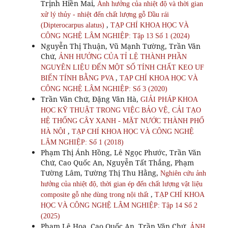
Trịnh Hiền Mai,
Ảnh hưởng của nhiệt độ và thời gian
xử lý thủy - nhiệt đến chất lượng gỗ Dầu rái
,
(Dipterocarpus alatus)
TẠP CHÍ KHOA HỌC VÀ
CÔNG NGHỆ LÂM NGHIỆP: Tập 13 Số 1 (2024)
Nguyễn Thị Thuận, Vũ Mạnh Tường, Trần Văn
Chứ,
ẢNH HƯỞNG CỦA TỈ LỆ THÀNH PHẦN
NGUYÊN LIỆU ĐẾN MỘT SỐ TÍNH CHẤT KEO UF
,
BIẾN TÍNH BẰNG PVA
TẠP CHÍ KHOA HỌC VÀ
CÔNG NGHỆ LÂM NGHIỆP: Số 3 (2020)
Trần Văn Chứ, Đặng Văn Hà,
GIẢI PHÁP KHOA
HỌC KỸ THUẬT TRONG VIỆC BẢO VỆ, CẢI TẠO
HỆ THỐNG CÂY XANH - MẶT NƯỚC THÀNH PHỐ
,
HÀ NỘI
TẠP CHÍ KHOA HỌC VÀ CÔNG NGHỆ
LÂM NGHIỆP: Số 1 (2018)
Phạm Thị Ánh Hồng, Lê Ngọc Phước, Trần Văn
Chứ, Cao Quốc An, Nguyễn Tất Thắng, Phạm
Tường Lâm, Tường Thị Thu Hằng,
Nghiên cứu ảnh
hưởng của nhiệt độ, thời gian ép đến chất lượng vật liệu
,
composite gỗ nhẹ dùng trong nội thất
TẠP CHÍ KHOA
HỌC VÀ CÔNG NGHỆ LÂM NGHIỆP: Tập 14 Số 2
(2025)
Phạm Lê Hoa, Cao Quốc An, Trần Văn Chứ,
ẢNH