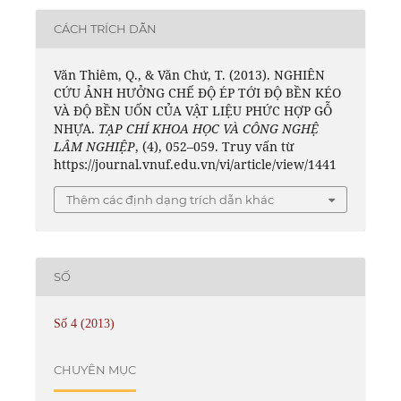
CÁCH TRÍCH DẪN
Văn Thiêm, Q., & Văn Chứ, T. (2013). NGHIÊN
CỨU ẢNH HƯỞNG CHẾ ĐỘ ÉP TỚI ĐỘ BỀN KÉO
VÀ ĐỘ BỀN UỐN CỦA VẬT LIỆU PHỨC HỢP GỖ
NHỰA.
TẠP CHÍ KHOA HỌC VÀ CÔNG NGHỆ
LÂM NGHIỆP
, (4), 052–059. Truy vấn từ
https://journal.vnuf.edu.vn/vi/article/view/1441
Thêm các định dạng trích dẫn khác
SỐ
Số 4 (2013)
CHUYÊN MỤC