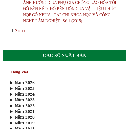
ẢNH HƯỞNG CỦA PHỤ GIA CHỐNG LÃO HÓA TỚI
ĐỘ BỀN KÉO, ĐỘ BỀN UỐN CỦA VẬT LIỆU PHỨC
,
HỢP GỖ NHỰA
TẠP CHÍ KHOA HỌC VÀ CÔNG
NGHỆ LÂM NGHIỆP: Số 1 (2015)
1
2
>
>>
CÁC SỐ XUẤT BẢN
Tiếng Việt
Năm 2026
Năm 2025
Năm 2024
Năm 2023
Năm 2022
Năm 2021
Năm 2020
Năm 2019
Năm 2018