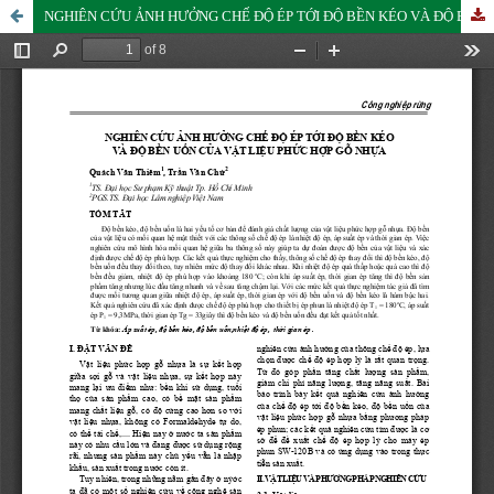
NGHIÊN CỨU ẢNH HƯỞNG CHẾ ĐỘ ÉP TỚI ĐỘ BỀN KÉO VÀ ĐỘ BỀN UỐN CỦA VẬT LIỆU PHỨC HỢP GỖ NHỰA