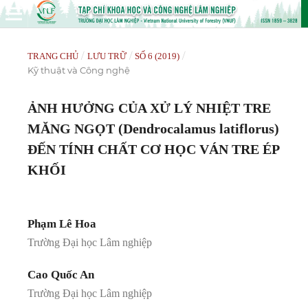
/
/
/
TRANG CHỦ
LƯU TRỮ
SỐ 6 (2019)
Kỹ thuật và Công nghệ
ẢNH HƯỞNG CỦA XỬ LÝ NHIỆT TRE
MĂNG NGỌT (Dendrocalamus latiflorus)
ĐẾN TÍNH CHẤT CƠ HỌC VÁN TRE ÉP
KHỐI
Phạm Lê Hoa
Trường Đại học Lâm nghiệp
Cao Quốc An
Trường Đại học Lâm nghiệp