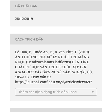
ĐÃ XUẤT BẢN
28/12/2019
CÁCH TRÍCH DẪN
Lê Hoa, P., Quốc An, C., & Văn Chứ, T. (2019).
ẢNH HƯỞNG CỦA XỬ LÝ NHIỆT TRE MĂNG
NGỌT (Dendrocalamus latiflorus) ĐẾN TÍNH
CHẤT CƠ HỌC VÁN TRE ÉP KHỐI.
TẠP CHÍ
KHOA HỌC VÀ CÔNG NGHỆ LÂM NGHIỆP
, (6),
105–113. Truy vấn từ
https://journal.vnuf.edu.vn/vi/article/view/697
Thêm các định dạng trích dẫn khác