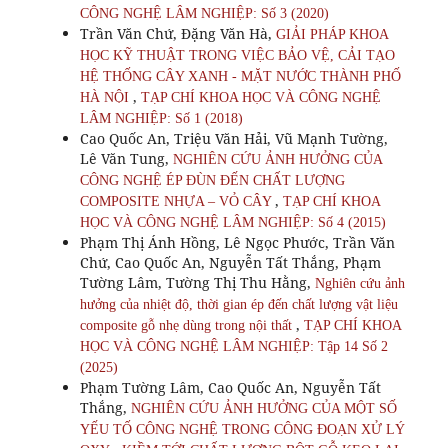
CÔNG NGHỆ LÂM NGHIỆP: Số 3 (2020)
Trần Văn Chứ, Đặng Văn Hà,
GIẢI PHÁP KHOA
HỌC KỸ THUẬT TRONG VIỆC BẢO VỆ, CẢI TẠO
HỆ THỐNG CÂY XANH - MẶT NƯỚC THÀNH PHỐ
,
HÀ NỘI
TẠP CHÍ KHOA HỌC VÀ CÔNG NGHỆ
LÂM NGHIỆP: Số 1 (2018)
Cao Quốc An, Triệu Văn Hải, Vũ Mạnh Tường,
Lê Văn Tung,
NGHIÊN CỨU ẢNH HƯỞNG CỦA
CÔNG NGHỆ ÉP ĐÙN ĐẾN CHẤT LƯỢNG
,
COMPOSITE NHỰA – VỎ CÂY
TẠP CHÍ KHOA
HỌC VÀ CÔNG NGHỆ LÂM NGHIỆP: Số 4 (2015)
Phạm Thị Ánh Hồng, Lê Ngọc Phước, Trần Văn
Chứ, Cao Quốc An, Nguyễn Tất Thắng, Phạm
Tường Lâm, Tường Thị Thu Hằng,
Nghiên cứu ảnh
hưởng của nhiệt độ, thời gian ép đến chất lượng vật liệu
,
composite gỗ nhẹ dùng trong nội thất
TẠP CHÍ KHOA
HỌC VÀ CÔNG NGHỆ LÂM NGHIỆP: Tập 14 Số 2
(2025)
Phạm Tường Lâm, Cao Quốc An, Nguyễn Tất
Thắng,
NGHIÊN CỨU ẢNH HƯỞNG CỦA MỘT SỐ
YẾU TỐ CÔNG NGHỆ TRONG CÔNG ĐOẠN XỬ LÝ