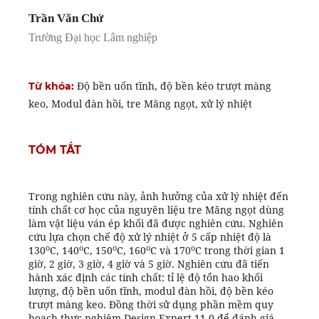
Trần Văn Chứ
Trường Đại học Lâm nghiệp
Độ bền uốn tĩnh, độ bền kéo trượt màng
Từ khóa:
keo, Modul đàn hồi, tre Măng ngọt, xử lý nhiệt
TÓM TẮT
Trong nghiên cứu này, ảnh hưởng của xử lý nhiệt đến
tính chất cơ học của nguyên liệu tre Măng ngọt dùng
làm vật liệu ván ép khối đã được nghiên cứu. Nghiên
cứu lựa chọn chế độ xử lý nhiệt ở 5 cấp nhiệt độ là
o
o
o
o
o
130
C, 140
C, 150
C, 160
C và 170
C trong thời gian 1
giờ, 2 giờ, 3 giờ, 4 giờ và 5 giờ. Nghiên cứu đã tiến
hành xác định các tính chất: tỉ lệ độ tổn hao khối
lượng, độ bền uốn tĩnh, modul đàn hồi, độ bền kéo
trượt màng keo. Đồng thời sử dụng phần mềm quy
hoạch thực nghiệm Design-Expert 11.0 để đánh giá