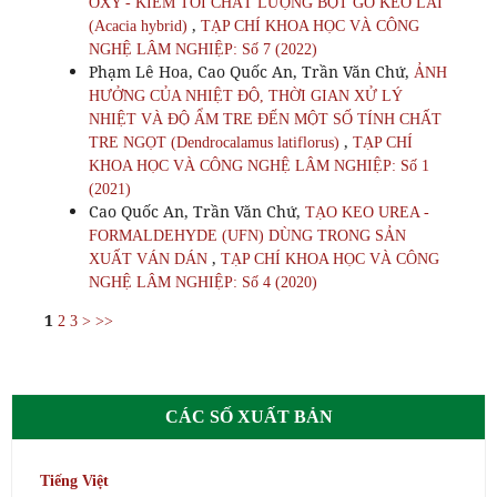
OXY - KIỀM TỚI CHẤT LƯỢNG BỘT GỖ KEO LAI
,
(Acacia hybrid)
TẠP CHÍ KHOA HỌC VÀ CÔNG
NGHỆ LÂM NGHIỆP: Số 7 (2022)
Phạm Lê Hoa, Cao Quốc An, Trần Văn Chứ,
ẢNH
HƯỞNG CỦA NHIỆT ĐỘ, THỜI GIAN XỬ LÝ
NHIỆT VÀ ĐỘ ẨM TRE ĐẾN MỘT SỐ TÍNH CHẤT
,
TRE NGỌT (Dendrocalamus latiflorus)
TẠP CHÍ
KHOA HỌC VÀ CÔNG NGHỆ LÂM NGHIỆP: Số 1
(2021)
Cao Quốc An, Trần Văn Chứ,
TẠO KEO UREA -
FORMALDEHYDE (UFN) DÙNG TRONG SẢN
,
XUẤT VÁN DÁN
TẠP CHÍ KHOA HỌC VÀ CÔNG
NGHỆ LÂM NGHIỆP: Số 4 (2020)
1
2
3
>
>>
CÁC SỐ XUẤT BẢN
Tiếng Việt