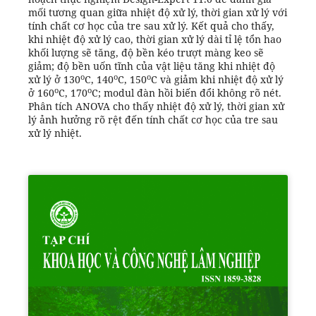
mối tương quan giữa nhiệt độ xử lý, thời gian xử lý với
tính chất cơ học của tre sau xử lý. Kết quả cho thấy,
khi nhiệt độ xử lý cao, thời gian xử lý dài tỉ lệ tổn hao
khối lượng sẽ tăng, độ bền kéo trượt màng keo sẽ
giảm; độ bền uốn tĩnh của vật liệu tăng khi nhiệt độ
o
o
o
xử lý ở 130
C, 140
C, 150
C và giảm khi nhiệt độ xử lý
o
o
ở 160
C, 170
C; modul đàn hồi biến đổi không rõ nét.
Phân tích ANOVA cho thấy nhiệt độ xử lý, thời gian xử
lý ảnh hưởng rõ rệt đến tính chất cơ học của tre sau
xử lý nhiệt.