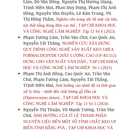
Lâm, Đỗ Văn Dũng, Nguyễn Thị Hương Giang,
Trịnh Hiền Mai, Phan Duy Hưng, Phạm Thị Ánh
Hồng, Nguyễn Văn Huyến, Lê Kim Trung, Vũ
Thị Hồng Thắm,
Nghiên cứu trang sức bề mặt vật liệu
,
nội thất bằng dòng điện cao thế
TẠP CHÍ KHOA HỌC
VÀ CÔNG NGHỆ LÂM NGHIỆP: Tập 12 Số 6 (2023)
Phạm Tường Lâm, Trần Văn Chứ, Cao Quốc An,
Nguyễn Tất Thắng,
NGHIÊN CỨU XÂY DỰNG
QUY TRÌNH CÔNG NGHỆ SẢN XUẤT KEO UREA
FORMALDEHYDE CHẤT LƯỢNG CAO (UF-KC112)
,
DÙNG CHO SẢN XUẤT VÁN DÁN
TẠP CHÍ KHOA
HỌC VÀ CÔNG NGHỆ LÂM NGHIỆP: Số 1 (2021)
Phạm Thị Ánh Hồng, Cao Quốc An, Trần Văn
Chứ, Phạm Tường Lâm, Nguyễn Tất Thắng,
Trịnh Hiền Mai,
Ảnh hưởng của nhiệt độ và thời gian
xử lý thủy - nhiệt đến chất lượng gỗ Dầu rái
,
(Dipterocarpus alatus)
TẠP CHÍ KHOA HỌC VÀ
CÔNG NGHỆ LÂM NGHIỆP: Tập 13 Số 1 (2024)
Nguyễn Thị Thuận, Vũ Mạnh Tường, Trần Văn
Chứ,
ẢNH HƯỞNG CỦA TỈ LỆ THÀNH PHẦN
NGUYÊN LIỆU ĐẾN MỘT SỐ TÍNH CHẤT KEO UF
,
BIẾN TÍNH BẰNG PVA
TẠP CHÍ KHOA HỌC VÀ