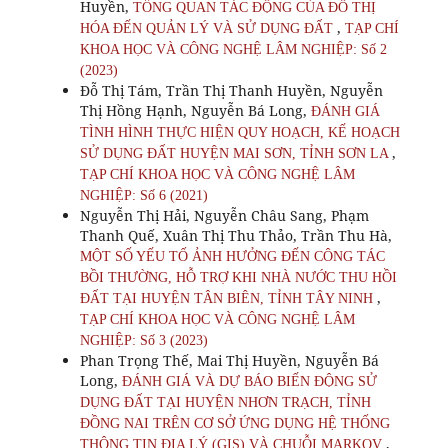
Huyền,
TỔNG QUAN TÁC ĐỘNG CỦA ĐÔ THỊ
,
HÓA ĐẾN QUẢN LÝ VÀ SỬ DỤNG ĐẤT
TẠP CHÍ
KHOA HỌC VÀ CÔNG NGHỆ LÂM NGHIỆP: Số 2
(2023)
Đỗ Thị Tám, Trần Thị Thanh Huyền, Nguyễn
Thị Hồng Hạnh, Nguyễn Bá Long,
ĐÁNH GIÁ
TÌNH HÌNH THỰC HIỆN QUY HOẠCH, KẾ HOẠCH
,
SỬ DỤNG ĐẤT HUYỆN MAI SƠN, TỈNH SƠN LA
TẠP CHÍ KHOA HỌC VÀ CÔNG NGHỆ LÂM
NGHIỆP: Số 6 (2021)
Nguyễn Thị Hải, Nguyễn Châu Sang, Phạm
Thanh Quế, Xuân Thị Thu Thảo, Trần Thu Hà,
MỘT SỐ YẾU TỐ ẢNH HƯỞNG ĐẾN CÔNG TÁC
BỒI THƯỜNG, HỖ TRỢ KHI NHÀ NƯỚC THU HỒI
,
ĐẤT TẠI HUYỆN TÂN BIÊN, TỈNH TÂY NINH
TẠP CHÍ KHOA HỌC VÀ CÔNG NGHỆ LÂM
NGHIỆP: Số 3 (2023)
Phan Trọng Thế, Mai Thị Huyền, Nguyễn Bá
Long,
ĐÁNH GIÁ VÀ DỰ BÁO BIẾN ĐỘNG SỬ
DỤNG ĐẤT TẠI HUYỆN NHƠN TRẠCH, TỈNH
ĐỒNG NAI TRÊN CƠ SỞ ỨNG DỤNG HỆ THỐNG
,
THÔNG TIN ĐỊA LÝ (GIS) VÀ CHUỖI MARKOV