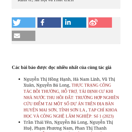
Các bài báo được đọc nhiều nhất của cùng tác giả
Nguyễn Thị Hồng Hạnh, Hà Nam Linh, Vũ Thị
Xuân, Nguyễn Bá Long,
THỰC TRẠNG CÔNG
TÁC BỒI THƯỜNG, HỖ TRỢ, TÁI ĐỊNH CƯ KHI
NHÀ NƯỚC THU HỒI ĐẤT: TRƯỜNG HỢP NGHIÊN
CỨU ĐIỂM TẠI MỘT SỐ DỰ ÁN TRÊN ĐỊA BÀN
,
HUYỆN MAI SƠN, TỈNH SƠN LA
TẠP CHÍ KHOA
HỌC VÀ CÔNG NGHỆ LÂM NGHIỆP: Số 1 (2023)
Trần Thái Yên, Nguyễn Bá Long, Nguyễn Thị
Huệ, Phạm Phương Nam, Phan Thị Thanh