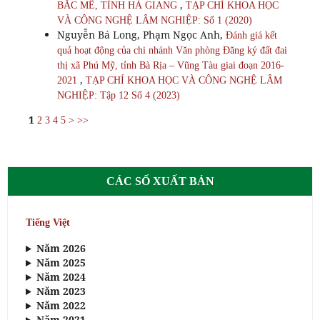
,
BẮC MÊ, TỈNH HÀ GIANG
TẠP CHÍ KHOA HỌC
VÀ CÔNG NGHỆ LÂM NGHIỆP: Số 1 (2020)
Nguyễn Bá Long, Phạm Ngọc Anh,
Đánh giá kết
quả hoạt động của chi nhánh Văn phòng Đăng ký đất đai
thị xã Phú Mỹ, tỉnh Bà Rịa – Vũng Tàu giai đoạn 2016-
,
2021
TẠP CHÍ KHOA HỌC VÀ CÔNG NGHỆ LÂM
NGHIỆP: Tập 12 Số 4 (2023)
1
2
3
4
5
>
>>
CÁC SỐ XUẤT BẢN
Tiếng Việt
Năm 2026
Năm 2025
Năm 2024
Năm 2023
Năm 2022
Năm 2021