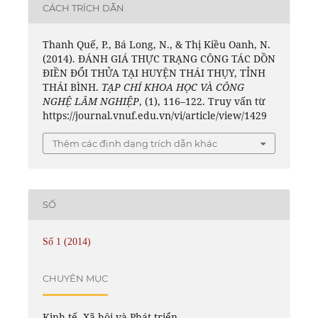
CÁCH TRÍCH DẪN
Thanh Quế, P., Bá Long, N., & Thị Kiều Oanh, N.
(2014). ĐÁNH GIÁ THỰC TRẠNG CÔNG TÁC DỒN
ĐIỀN ĐỔI THỬA TẠI HUYỆN THÁI THỤY, TỈNH
THÁI BÌNH.
TẠP CHÍ KHOA HỌC VÀ CÔNG
NGHỆ LÂM NGHIỆP
, (1), 116–122. Truy vấn từ
https://journal.vnuf.edu.vn/vi/article/view/1429
Thêm các định dạng trích dẫn khác
SỐ
Số 1 (2014)
CHUYÊN MỤC
Kinh tế, Xã hội và Phát triển