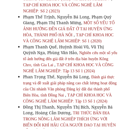
TẠP CHÍ KHOA HỌC VÀ CÔNG NGHỆ LÂM
NGHIỆP: Số 2 (2023)
Phạm Thế Trịnh, Nguyễn Bá Long, Phạm Quý
Giang, Phạm Thị Thanh Mừng,
MỘT SỐ YẾU TỐ
ẢNH HƯỞNG ĐẾN GIÁ ĐẤT Ở TẠI HUYỆN ỨNG
,
HÒA, THÀNH PHỐ HÀ NỘI
TẠP CHÍ KHOA HỌC
VÀ CÔNG NGHỆ LÂM NGHIỆP: Số 1 (2020)
Phạm Thanh Quế, Huỳnh Hoài Vũ, Vũ Thị
Quỳnh Nga, Phùng Văn Hảo,
Nghiên cứu một số yếu
tố ảnh hưởng đến giá đất ở trên địa bàn huyện Kông
,
Chro, tỉnh Gia Lai
TẠP CHÍ KHOA HỌC VÀ CÔNG
NGHỆ LÂM NGHIỆP: Tập 13 Số 1 (2024)
Phan Trọng Thế, Nguyễn Bá Long,
Đánh giá thực
trạng và đề xuất giải pháp nâng cao chất lượng hoạt động
của Chi nhánh Văn phòng Đăng ký đất đai thành phố
,
Biên Hòa, tỉnh Đồng Nai
TẠP CHÍ KHOA HỌC VÀ
CÔNG NGHỆ LÂM NGHIỆP: Tập 13 Số 1 (2024)
Đồng Thị Thanh, Nguyễn Thị Bích, Nguyễn Bá
Long, Hoàng Cằn Dương,
TRI THỨC BẢN ĐỊA
TRONG NÔNG LÂM NGHIỆP THÍCH ỨNG VỚI
BIẾN ĐỔI KHÍ HẬU CỦA NGƯỜI DAO TẠI HUYỆN