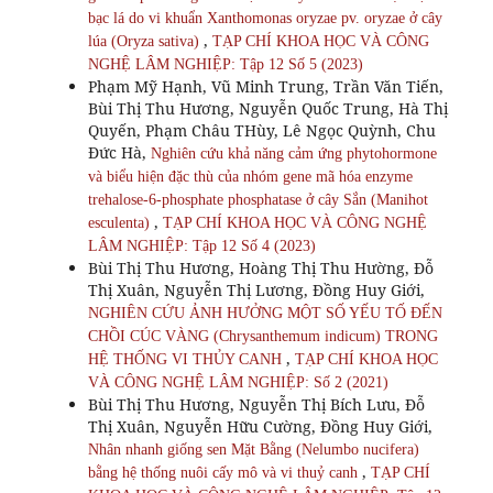
bạc lá do vi khuẩn Xanthomonas oryzae pv. oryzae ở cây
,
lúa (Oryza sativa)
TẠP CHÍ KHOA HỌC VÀ CÔNG
NGHỆ LÂM NGHIỆP: Tập 12 Số 5 (2023)
Phạm Mỹ Hạnh, Vũ Minh Trung, Trần Văn Tiến,
Bùi Thị Thu Hương, Nguyễn Quốc Trung, Hà Thị
Quyến, Phạm Châu THùy, Lê Ngọc Quỳnh, Chu
Đức Hà,
Nghiên cứu khả năng cảm ứng phytohormone
và biểu hiện đặc thù của nhóm gene mã hóa enzyme
trehalose-6-phosphate phosphatase ở cây Sắn (Manihot
,
esculenta)
TẠP CHÍ KHOA HỌC VÀ CÔNG NGHỆ
LÂM NGHIỆP: Tập 12 Số 4 (2023)
Bùi Thị Thu Hương, Hoàng Thị Thu Hường, Đỗ
Thị Xuân, Nguyễn Thị Lương, Đồng Huy Giới,
NGHIÊN CỨU ẢNH HƯỞNG MỘT SỐ YẾU TỐ ĐẾN
CHỒI CÚC VÀNG (Chrysanthemum indicum) TRONG
,
HỆ THỐNG VI THỦY CANH
TẠP CHÍ KHOA HỌC
VÀ CÔNG NGHỆ LÂM NGHIỆP: Số 2 (2021)
Bùi Thị Thu Hương, Nguyễn Thị Bích Lưu, Đỗ
Thị Xuân, Nguyễn Hữu Cường, Đồng Huy Giới,
Nhân nhanh giống sen Mặt Bằng (Nelumbo nucifera)
,
bằng hệ thống nuôi cấy mô và vi thuỷ canh
TẠP CHÍ