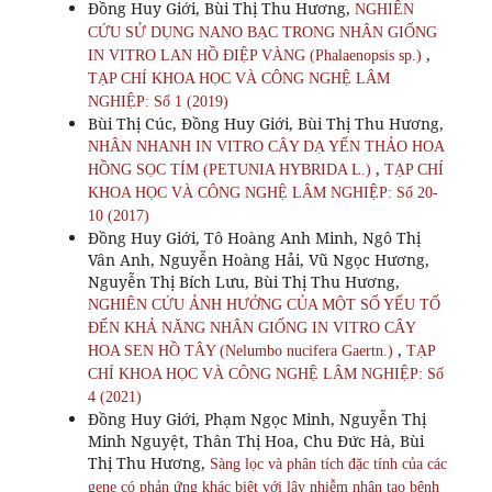
Đồng Huy Giới, Bùi Thị Thu Hương,
NGHIÊN
CỨU SỬ DỤNG NANO BẠC TRONG NHÂN GIỐNG
,
IN VITRO LAN HỒ ĐIỆP VÀNG (Phalaenopsis sp.)
TẠP CHÍ KHOA HỌC VÀ CÔNG NGHỆ LÂM
NGHIỆP: Số 1 (2019)
Bùi Thị Cúc, Đồng Huy Giới, Bùi Thị Thu Hương,
NHÂN NHANH IN VITRO CÂY DẠ YẾN THẢO HOA
,
HỒNG SỌC TÍM (PETUNIA HYBRIDA L.)
TẠP CHÍ
KHOA HỌC VÀ CÔNG NGHỆ LÂM NGHIỆP: Số 20-
10 (2017)
Đồng Huy Giới, Tô Hoàng Anh Minh, Ngô Thị
Vân Anh, Nguyễn Hoàng Hải, Vũ Ngọc Hương,
Nguyễn Thị Bích Lưu, Bùi Thị Thu Hương,
NGHIÊN CỨU ẢNH HƯỞNG CỦA MỘT SỐ YẾU TỐ
ĐẾN KHẢ NĂNG NHÂN GIỐNG IN VITRO CÂY
,
HOA SEN HỒ TÂY (Nelumbo nucifera Gaertn.)
TẠP
CHÍ KHOA HỌC VÀ CÔNG NGHỆ LÂM NGHIỆP: Số
4 (2021)
Đồng Huy Giới, Phạm Ngọc Minh, Nguyễn Thị
Minh Nguyệt, Thân Thị Hoa, Chu Đức Hà, Bùi
Thị Thu Hương,
Sàng lọc và phân tích đặc tính của các
gene có phản ứng khác biệt với lây nhiễm nhân tạo bệnh