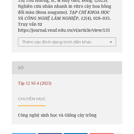
Thị Thu Hương, B., & Huy Giới, Đồng. (2023).
Nghiên cứu nhân nhanh in vitro cây hoa hồng
đổi màu (Rosa asagumo).
TẠP CHÍ KHOA HỌC
VÀ CÔNG NGHỆ LÂM NGHIỆP
,
12
(4), 028–035.
Truy vấn từ
https://journal.vnuf.edu.vn/vi/article/view/135
Thêm các định dạng trích dẫn khác
SỐ
Tập 12 Số 4 (2023)
CHUYÊN MỤC
Công nghệ sinh học và Giống cây trồng