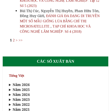
KHOA HỌC VÀ CÔNG NGHỆ LÂM NGHIỆP: Tập 12
Số 5 (2023)
Bùi Thị Cúc, Nguyễn Thị Huyền, Phan Hữu Tôn,
Đồng Huy Giới,
ĐÁNH GIÁ ĐA DẠNG DI TRUYỀN
MỘT SỐ MẪU GIỐNG LÚA BẰNG CHỈ THỊ
,
MICROSATELLITE
TẠP CHÍ KHOA HỌC VÀ
CÔNG NGHỆ LÂM NGHIỆP: Số 4 (2018)
1
2
>
>>
CÁC SỐ XUẤT BẢN
Tiếng Việt
Năm 2026
Năm 2025
Năm 2024
Năm 2023
Năm 2022
Năm 2021