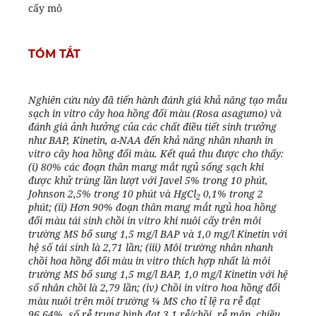
cấy mô
TÓM TẮT
Nghiên cứu này đã tiến hành đánh giá khả năng tạo mẫu
sạch in vitro cây hoa hồng đổi màu (Rosa asagumo) và
đánh giá ảnh hưởng của các chất điều tiết sinh trưởng
như BAP, Kinetin, α-NAA đến khả năng nhân nhanh in
vitro cây hoa hồng đổi màu. Kết quả thu được cho thấy:
(i) 80% các đoạn thân mang mắt ngủ sống sạch khi
được khử trùng lần lượt với Javel 5% trong 10 phút,
Johnson 2,5% trong 10 phút và HgCl
0,1% trong 2
2
phút; (ii) Hơn 90% đoạn thân mang mắt ngủ hoa hồng
đổi màu tái sinh chồi in vitro khi nuôi cấy trên môi
trường MS bổ sung 1,5 mg/l BAP và 1,0 mg/l Kinetin với
hệ số tái sinh là 2,71 lần; (iii) Môi trường nhân nhanh
chồi hoa hồng đổi màu in vitro thích hợp nhất là môi
trường MS bổ sung 1,5 mg/l BAP, 1,0 mg/l Kinetin với hệ
số nhân chồi là 2,79 lần; (iv) Chồi in vitro hoa hồng đổi
màu nuôi trên môi trường ¼ MS cho tỉ lệ ra rễ đạt
96,64%, số rễ trung bình đạt 3,1 rễ/chồi, rễ mập, chiều