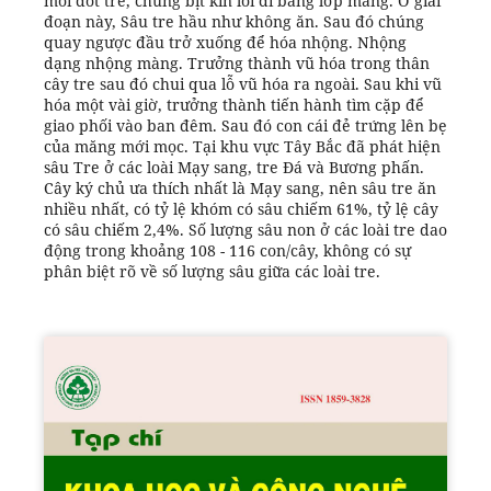
mỗi đốt tre, chúng bịt kín lối đi bằng lớp màng. Ở giai
đoạn này, Sâu tre hầu như không ăn. Sau đó chúng
quay ngược đầu trở xuống để hóa nhộng. Nhộng
dạng nhộng màng. Trưởng thành vũ hóa trong thân
cây tre sau đó chui qua lỗ vũ hóa ra ngoài. Sau khi vũ
hóa một vài giờ, trưởng thành tiến hành tìm cặp để
giao phối vào ban đêm. Sau đó con cái đẻ trứng lên bẹ
của măng mới mọc. Tại khu vực Tây Bắc đã phát hiện
sâu Tre ở các loài Mạy sang, tre Đá và Bương phấn.
Cây ký chủ ưa thích nhất là Mạy sang, nên sâu tre ăn
nhiều nhất, có tỷ lệ khóm có sâu chiếm 61%, tỷ lệ cây
có sâu chiếm 2,4%. Số lượng sâu non ở các loài tre dao
động trong khoảng 108 - 116 con/cây, không có sự
phân biệt rõ về số lượng sâu giữa các loài tre.