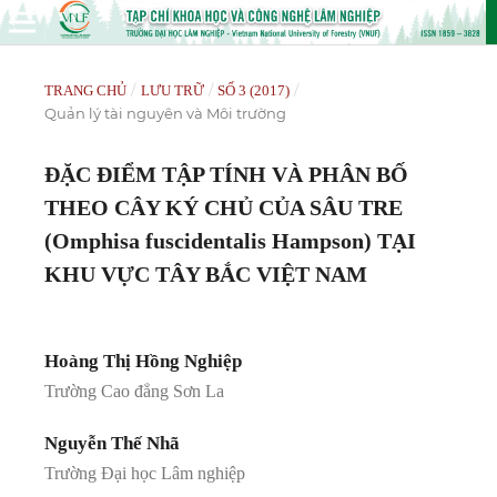
/
/
/
TRANG CHỦ
LƯU TRỮ
SỐ 3 (2017)
Quản lý tài nguyên và Môi trường
ĐẶC ĐIỂM TẬP TÍNH VÀ PHÂN BỐ
THEO CÂY KÝ CHỦ CỦA SÂU TRE
(Omphisa fuscidentalis Hampson) TẠI
KHU VỰC TÂY BẮC VIỆT NAM
Hoàng Thị Hồng Nghiệp
Trường Cao đẳng Sơn La
Nguyễn Thế Nhã
Trường Đại học Lâm nghiệp