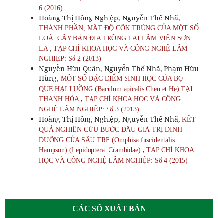
6 (2016)
Hoàng Thị Hồng Nghiệp, Nguyễn Thế Nhã,
THÀNH PHẦN, MẬT ĐỘ CÔN TRÙNG CỦA MỘT SỐ
LOÀI CÂY BẢN ĐỊA TRỒNG TẠI LÂM VIÊN SƠN
,
LA
TẠP CHÍ KHOA HỌC VÀ CÔNG NGHỆ LÂM
NGHIỆP: Số 2 (2013)
Nguyễn Hữu Quân, Nguyễn Thế Nhã, Phạm Hữu
Hùng,
MỘT SỐ ĐẶC ĐIỂM SINH HỌC CỦA BỌ
QUE HẠI LUỒNG (Baculum apicalis Chen et He) TẠI
,
THANH HÓA
TẠP CHÍ KHOA HỌC VÀ CÔNG
NGHỆ LÂM NGHIỆP: Số 3 (2013)
Hoàng Thị Hồng Nghiệp, Nguyễn Thế Nhã,
KÊT
QUẢ NGHIÊN CỨU BƯỚC ĐẦU GIÁ TRỊ DINH
DƯỠNG CỦA SÂU TRE (Omphisa fuscidentalis
,
Hampson) (Lepidoptera: Crambidae)
TẠP CHÍ KHOA
HỌC VÀ CÔNG NGHỆ LÂM NGHIỆP: Số 4 (2015)
CÁC SỐ XUẤT BẢN