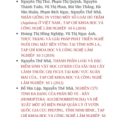
Nguyễn Thị Thơ, Phạm Thị Quỳnh, Nguyễn
Thành Tuấn, Vũ Thị Phan, Bùi Văn Thắng, Hà
Văn Huân, Phạm Bích Ngọc, Nguyễn Thế Nhã,
NHÂN GIỐNG IN VITRO MỘT SỐ LOÀI DÓ TRẦM
,
(Aquilaria) Ở VIỆT NAM
TẠP CHÍ KHOA HỌC VÀ
CÔNG NGHỆ LÂM NGHIỆP: Số 6 (2018)
Hoàng Thị Hồng Nghiệp, Vũ Thị Ngọc Ánh,
THỰC TRẠNG VÀ GIẢI PHÁP PHÁT TRIỂN NGHỀ
,
NUÔI ONG MẬT BỀN VỮNG TẠI TỈNH SƠN LA
TẠP CHÍ KHOA HỌC VÀ CÔNG NGHỆ LÂM
NGHIỆP: Số 3 (2019)
Nguyễn Thế Nhã,
THÀNH PHẦN LOÀI VÀ ĐẶC
ĐIỂM SINH VẬT HỌC CƠ BẢN CỦA SÂU HẠI CÂY
CẢNH THUỘC CHI FICUS TẠI KHU VỰC XUÂN
,
MAI CỦA
TẠP CHÍ KHOA HỌC VÀ CÔNG NGHỆ
LÂM NGHIỆP: Số 1 (2012)
Đỗ Văn Lập, Nguyễn Thế Nhã,
NGHIÊN CỨU
TÍNH ĐA DẠNG CỦA PHÂN BỘ VE - RẦY
(HOMOPTERA: AUCHENORRHYNCHA) VÀ ĐỀ
XUẤT MỘT SỐ BIỆN PHÁP QUẢN LÝ Ở VƯỜN
,
QUỐC GIA CÚC PHƯƠNG, TỈNH NINH BÌNH
TẠP
CHÍ KHOA HỌC VÀ CÔNG NGHỆ LÂM NGHIỆP: Số