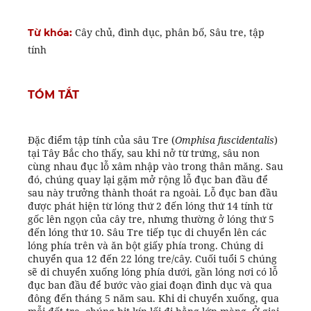
Cây chủ, đình dục, phân bố, Sâu tre, tập
Từ khóa:
tính
TÓM TẮT
Đặc điểm tập tính của sâu Tre (
Omphisa fuscidentalis
)
tại Tây Bắc cho thấy, sau khi nở từ trứng, sâu non
cùng nhau đục lỗ xâm nhập vào trong thân măng. Sau
đó, chúng quay lại gặm mở rộng lỗ đục ban đầu để
sau này trưởng thành thoát ra ngoài. Lỗ đục ban đầu
được phát hiện từ lóng thứ 2 đến lóng thứ 14 tính từ
gốc lên ngọn của cây tre, nhưng thường ở lóng thứ 5
đến lóng thứ 10. Sâu Tre tiếp tục di chuyển lên các
lóng phía trên và ăn bột giấy phía trong. Chúng di
chuyển qua 12 đến 22 lóng tre/cây. Cuối tuổi 5 chúng
sẽ di chuyển xuống lóng phía dưới, gần lóng nơi có lỗ
đục ban đầu để bước vào giai đoạn đình dục và qua
đông đến tháng 5 năm sau. Khi di chuyển xuống, qua