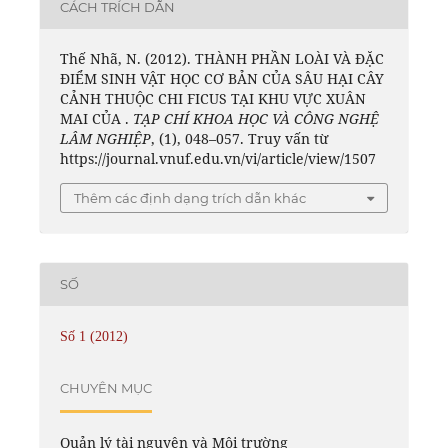
CÁCH TRÍCH DẪN
Thế Nhã, N. (2012). THÀNH PHẦN LOÀI VÀ ĐẶC
ĐIỂM SINH VẬT HỌC CƠ BẢN CỦA SÂU HẠI CÂY
CẢNH THUỘC CHI FICUS TẠI KHU VỰC XUÂN
MAI CỦA .
TẠP CHÍ KHOA HỌC VÀ CÔNG NGHỆ
LÂM NGHIỆP
, (1), 048–057. Truy vấn từ
https://journal.vnuf.edu.vn/vi/article/view/1507
Thêm các định dạng trích dẫn khác
SỐ
Số 1 (2012)
CHUYÊN MỤC
Quản lý tài nguyên và Môi trường