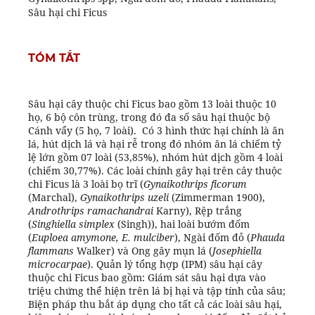
Sâu hại chi Ficus
TÓM TẮT
Sâu hại cây thuộc chi Ficus bao gồm 13 loài thuộc 10
họ, 6 bộ côn trùng, trong đó đa số sâu hại thuộc bộ
Cánh vẩy (5 họ, 7 loài). Có 3 hình thức hại chính là ăn
lá, hút dịch lá và hại rễ trong đó nhóm ăn lá chiếm tỷ
lệ lớn gồm 07 loài (53,85%), nhóm hút dịch gồm 4 loài
(chiếm 30,77%). Các loài chính gây hại trên cây thuộc
chi Ficus là 3 loài bọ trĩ (
Gynaikothrips ficorum
(Marchal),
Gynaikothrips uzeli
(Zimmerman 1900),
Androthrips ramachandrai
Karny), Rệp trắng
(
Singhiella simplex
(Singh)), hai loài bướm đốm
(
Euploea amymone, E. mulciber
), Ngài đốm đỏ (
Phauda
flammans
Walker) và Ong gây mụn lá (
Josephiella
microcarpae
). Quản lý tổng hợp (IPM) sâu hại cây
thuộc chi Ficus bao gồm: Giám sát sâu hại dựa vào
triệu chứng thể hiện trên lá bị hại và tập tính của sâu;
Biện pháp thu bắt áp dụng cho tất cả các loài sâu hại,