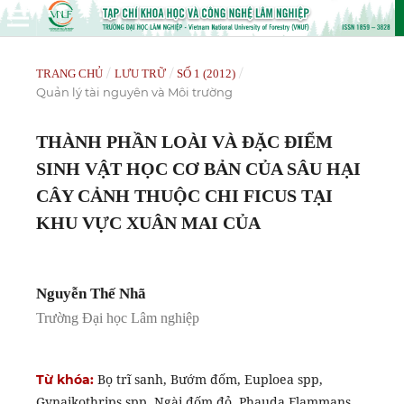
/
/
/
TRANG CHỦ
LƯU TRỮ
SỐ 1 (2012)
Quản lý tài nguyên và Môi trường
THÀNH PHẦN LOÀI VÀ ĐẶC ĐIỂM
SINH VẬT HỌC CƠ BẢN CỦA SÂU HẠI
CÂY CẢNH THUỘC CHI FICUS TẠI
KHU VỰC XUÂN MAI CỦA
Nguyễn Thế Nhã
Trường Đại học Lâm nghiệp
Bọ trĩ sanh, Bướm đốm, Euploea spp,
Từ khóa:
Gynaikothrips spp, Ngài đốm đỏ, Phauda Flammans,