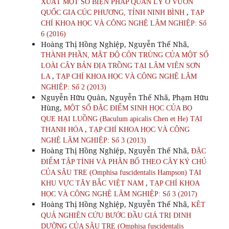
XUẤT MỘT SỐ BIỆN PHÁP QUẢN LÝ Ở VƯỜN
,
QUỐC GIA CÚC PHƯƠNG, TỈNH NINH BÌNH
TẠP
CHÍ KHOA HỌC VÀ CÔNG NGHỆ LÂM NGHIỆP: Số
6 (2016)
Hoàng Thị Hồng Nghiệp, Nguyễn Thế Nhã,
THÀNH PHẦN, MẬT ĐỘ CÔN TRÙNG CỦA MỘT SỐ
LOÀI CÂY BẢN ĐỊA TRỒNG TẠI LÂM VIÊN SƠN
,
LA
TẠP CHÍ KHOA HỌC VÀ CÔNG NGHỆ LÂM
NGHIỆP: Số 2 (2013)
Nguyễn Hữu Quân, Nguyễn Thế Nhã, Phạm Hữu
Hùng,
MỘT SỐ ĐẶC ĐIỂM SINH HỌC CỦA BỌ
QUE HẠI LUỒNG (Baculum apicalis Chen et He) TẠI
,
THANH HÓA
TẠP CHÍ KHOA HỌC VÀ CÔNG
NGHỆ LÂM NGHIỆP: Số 3 (2013)
Hoàng Thị Hồng Nghiệp, Nguyễn Thế Nhã,
ĐẶC
ĐIỂM TẬP TÍNH VÀ PHÂN BỐ THEO CÂY KÝ CHỦ
CỦA SÂU TRE (Omphisa fuscidentalis Hampson) TẠI
,
KHU VỰC TÂY BẮC VIỆT NAM
TẠP CHÍ KHOA
HỌC VÀ CÔNG NGHỆ LÂM NGHIỆP: Số 3 (2017)
Hoàng Thị Hồng Nghiệp, Nguyễn Thế Nhã,
KÊT
QUẢ NGHIÊN CỨU BƯỚC ĐẦU GIÁ TRỊ DINH
DƯỠNG CỦA SÂU TRE (Omphisa fuscidentalis