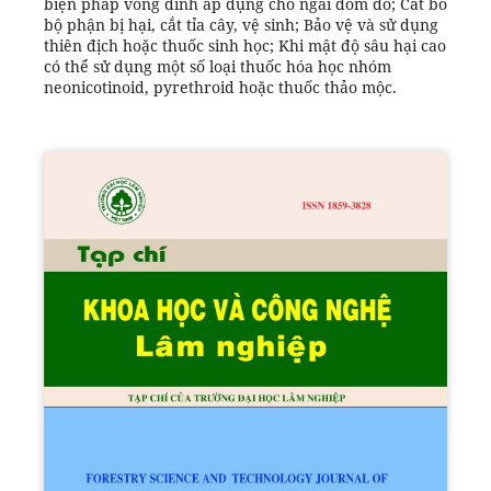
biện pháp vòng dính áp dụng cho ngài đốm đỏ; Cắt bỏ
bộ phận bị hại, cắt tỉa cây, vệ sinh; Bảo vệ và sử dụng
thiên địch hoặc thuốc sinh học; Khi mật độ sâu hại cao
có thể sử dụng một số loại thuốc hóa học nhóm
neonicotinoid, pyrethroid hoặc thuốc thảo mộc.