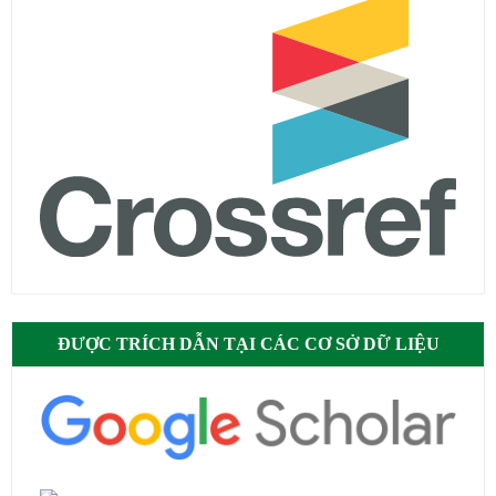
ĐƯỢC TRÍCH DẪN TẠI CÁC CƠ SỞ DỮ LIỆU