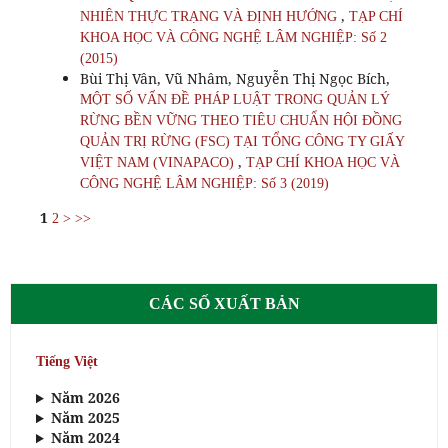
,
NHIÊN THỰC TRẠNG VÀ ĐỊNH HƯỚNG
TẠP CHÍ
KHOA HỌC VÀ CÔNG NGHỆ LÂM NGHIỆP: Số 2
(2015)
Bùi Thị Vân, Vũ Nhâm, Nguyễn Thị Ngọc Bích,
MỘT SỐ VẤN ĐỀ PHÁP LUẬT TRONG QUẢN LÝ
RỪNG BỀN VỮNG THEO TIÊU CHUẨN HỘI ĐỒNG
QUẢN TRỊ RỪNG (FSC) TẠI TỔNG CÔNG TY GIẤY
,
VIỆT NAM (VINAPACO)
TẠP CHÍ KHOA HỌC VÀ
CÔNG NGHỆ LÂM NGHIỆP: Số 3 (2019)
1
2
>
>>
CÁC SỐ XUẤT BẢN
Tiếng Việt
Năm 2026
Năm 2025
Năm 2024