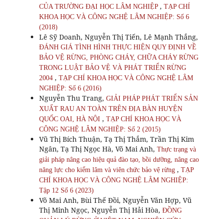
,
CỦA TRƯỜNG ĐẠI HỌC LÂM NGHIỆP
TẠP CHÍ
KHOA HỌC VÀ CÔNG NGHỆ LÂM NGHIỆP: Số 6
(2018)
Lê Sỹ Doanh, Nguyễn Thị Tiến, Lê Mạnh Thắng,
ĐÁNH GIÁ TÌNH HÌNH THỰC HIỆN QUY ĐỊNH VỀ
BẢO VỆ RỪNG, PHÒNG CHÁY, CHỮA CHÁY RỪNG
TRONG LUẬT BẢO VỆ VÀ PHÁT TRIỂN RỪNG
,
2004
TẠP CHÍ KHOA HỌC VÀ CÔNG NGHỆ LÂM
NGHIỆP: Số 6 (2016)
Nguyễn Thu Trang,
GIẢI PHÁP PHÁT TRIỂN SẢN
XUẤT RAU AN TOÀN TRÊN ĐỊA BÀN HUYỆN
,
QUỐC OAI, HÀ NỘI
TẠP CHÍ KHOA HỌC VÀ
CÔNG NGHỆ LÂM NGHIỆP: Số 2 (2015)
Vũ Thị Bích Thuận, Tạ Thị Thắm, Trần Thị Kim
Ngân, Tạ Thị Ngọc Hà, Võ Mai Anh,
Thực trạng và
giải pháp nâng cao hiệu quả đào tạo, bồi dưỡng, nâng cao
,
năng lực cho kiểm lâm và viên chức bảo vệ rừng
TẠP
CHÍ KHOA HỌC VÀ CÔNG NGHỆ LÂM NGHIỆP:
Tập 12 Số 6 (2023)
Võ Mai Anh, Bùi Thế Đồi, Nguyễn Văn Hợp, Vũ
Thị Minh Ngọc, Nguyễn Thị Hải Hòa,
ĐỒNG