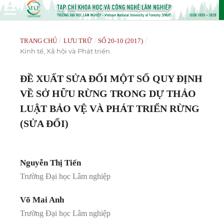
/
/
/
TRANG CHỦ
LƯU TRỮ
SỐ 20-10 (2017)
Kinh tế, Xã hội và Phát triển
ĐỀ XUẤT SỬA ĐỔI MỘT SỐ QUY ĐỊNH
VỀ SỞ HỮU RỪNG TRONG DỰ THẢO
LUẬT BẢO VỆ VÀ PHÁT TRIỂN RỪNG
(SỬA ĐỔI)
Nguyễn Thị Tiến
Trường Đại học Lâm nghiệp
Võ Mai Anh
Trường Đại học Lâm nghiệp