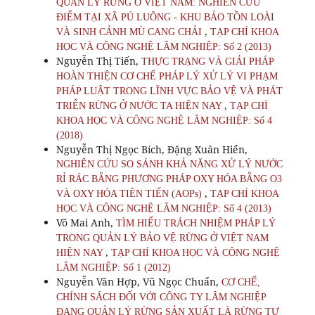
QUẢN LÝ RỪNG Ở VIỆT NAM: NGHIÊN CỨU
ĐIỂM TẠI XÃ PÚ LUÔNG - KHU BẢO TỒN LOÀI
,
VÀ SINH CẢNH MÙ CANG CHẢI
TẠP CHÍ KHOA
HỌC VÀ CÔNG NGHỆ LÂM NGHIỆP: Số 2 (2013)
Nguyễn Thị Tiến,
THỰC TRẠNG VÀ GIẢI PHÁP
HOÀN THIỆN CƠ CHẾ PHÁP LÝ XỬ LÝ VI PHẠM
PHÁP LUẬT TRONG LĨNH VỰC BẢO VỆ VÀ PHÁT
,
TRIỂN RỪNG Ở NƯỚC TA HIỆN NAY
TẠP CHÍ
KHOA HỌC VÀ CÔNG NGHỆ LÂM NGHIỆP: Số 4
(2018)
Nguyễn Thị Ngọc Bích, Đặng Xuân Hiển,
NGHIÊN CỨU SO SÁNH KHẢ NĂNG XỬ LÝ NƯỚC
RỈ RÁC BẰNG PHƯƠNG PHÁP OXY HÓA BẰNG O3
,
VÀ OXY HÓA TIÊN TIẾN (AOPs)
TẠP CHÍ KHOA
HỌC VÀ CÔNG NGHỆ LÂM NGHIỆP: Số 4 (2013)
Võ Mai Anh,
TÌM HIỂU TRÁCH NHIỆM PHÁP LÝ
TRONG QUẢN LÝ BẢO VỆ RỪNG Ở VIỆT NAM
,
HIỆN NAY
TẠP CHÍ KHOA HỌC VÀ CÔNG NGHỆ
LÂM NGHIỆP: Số 1 (2012)
Nguyễn Văn Hợp, Vũ Ngọc Chuẩn,
CƠ CHẾ,
CHÍNH SÁCH ĐỐI VỚI CÔNG TY LÂM NGHIỆP
ĐANG QUẢN LÝ RỪNG SẢN XUẤT LÀ RỪNG TỰ