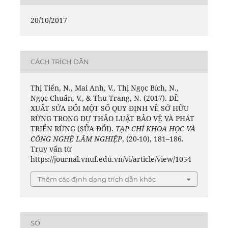
20/10/2017
CÁCH TRÍCH DẪN
Thị Tiến, N., Mai Anh, V., Thị Ngọc Bích, N.,
Ngọc Chuẩn, V., & Thu Trang, N. (2017). ĐỀ
XUẤT SỬA ĐỔI MỘT SỐ QUY ĐỊNH VỀ SỞ HỮU
RỪNG TRONG DỰ THẢO LUẬT BẢO VỆ VÀ PHÁT
TRIỂN RỪNG (SỬA ĐỔI).
TẠP CHÍ KHOA HỌC VÀ
CÔNG NGHỆ LÂM NGHIỆP
, (20-10), 181–186.
Truy vấn từ
https://journal.vnuf.edu.vn/vi/article/view/1054
Thêm các định dạng trích dẫn khác
SỐ