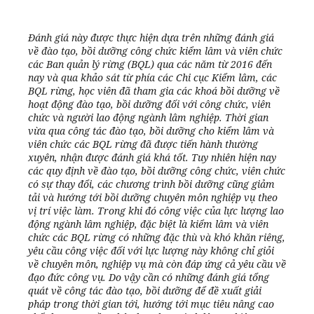
Đánh giá này được thực hiện dựa trên những đánh giá
về đào tạo, bồi dưỡng công chức kiểm lâm và viên chức
các Ban quản lý rừng (BQL) qua các năm từ 2016 đến
nay và qua khảo sát từ phía các Chi cục Kiểm lâm, các
BQL rừng, học viên đã tham gia các khoá bồi dưỡng về
hoạt động đào tạo, bồi dưỡng đối với công chức, viên
chức và người lao động ngành lâm nghiệp. Thời gian
vừa qua công tác đào tạo, bồi dưỡng cho kiểm lâm và
viên chức các BQL rừng đã được tiến hành thường
xuyên, nhận được đánh giá khá tốt. Tuy nhiên hiện nay
các quy định về đào tạo, bồi dưỡng công chức, viên chức
có sự thay đổi, các chương trình bồi dưỡng cũng giảm
tải và hướng tới bồi dưỡng chuyên môn nghiệp vụ theo
vị trí việc làm. Trong khi đó công việc của lực lượng lao
động ngành lâm nghiệp, đặc biệt là kiểm lâm và viên
chức các BQL rừng có những đặc thù và khó khăn riêng,
yêu cầu công việc đối với lực lượng này không chỉ giỏi
về chuyên môn, nghiệp vụ mà còn đáp ứng cả yêu cầu về
đạo đức công vụ. Do vậy cần có những đánh giá tổng
quát về công tác đào tạo, bồi dưỡng để đề xuất giải
pháp trong thời gian tới, hướng tới mục tiêu nâng cao