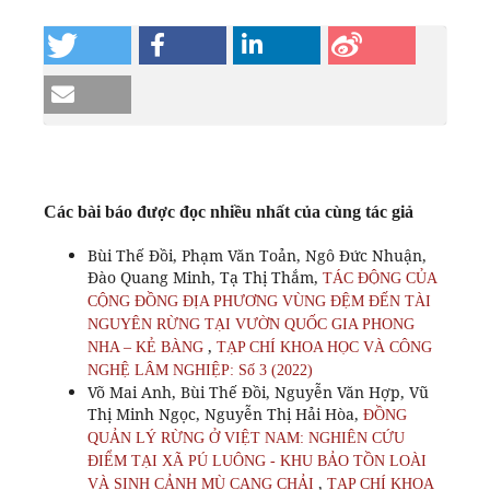
Các bài báo được đọc nhiều nhất của cùng tác giả
Bùi Thế Đồi, Phạm Văn Toản, Ngô Đức Nhuận,
Đào Quang Minh, Tạ Thị Thắm,
TÁC ĐỘNG CỦA
CỘNG ĐỒNG ĐỊA PHƯƠNG VÙNG ĐỆM ĐẾN TÀI
NGUYÊN RỪNG TẠI VƯỜN QUỐC GIA PHONG
,
NHA – KẺ BÀNG
TẠP CHÍ KHOA HỌC VÀ CÔNG
NGHỆ LÂM NGHIỆP: Số 3 (2022)
Võ Mai Anh, Bùi Thế Đồi, Nguyễn Văn Hợp, Vũ
Thị Minh Ngọc, Nguyễn Thị Hải Hòa,
ĐỒNG
QUẢN LÝ RỪNG Ở VIỆT NAM: NGHIÊN CỨU
ĐIỂM TẠI XÃ PÚ LUÔNG - KHU BẢO TỒN LOÀI
,
VÀ SINH CẢNH MÙ CANG CHẢI
TẠP CHÍ KHOA