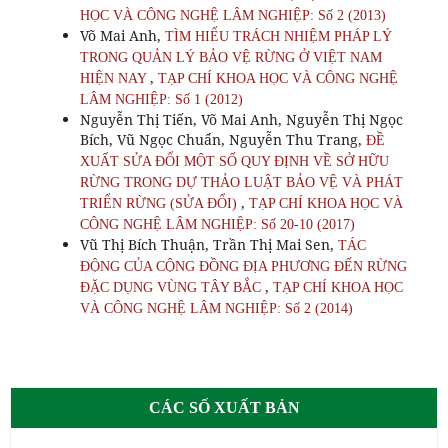
HỌC VÀ CÔNG NGHỆ LÂM NGHIỆP: Số 2 (2013)
Võ Mai Anh,
TÌM HIỂU TRÁCH NHIỆM PHÁP LÝ
TRONG QUẢN LÝ BẢO VỆ RỪNG Ở VIỆT NAM
,
HIỆN NAY
TẠP CHÍ KHOA HỌC VÀ CÔNG NGHỆ
LÂM NGHIỆP: Số 1 (2012)
Nguyễn Thị Tiến, Võ Mai Anh, Nguyễn Thị Ngọc
Bích, Vũ Ngọc Chuẩn, Nguyễn Thu Trang,
ĐỀ
XUẤT SỬA ĐỔI MỘT SỐ QUY ĐỊNH VỀ SỞ HỮU
RỪNG TRONG DỰ THẢO LUẬT BẢO VỆ VÀ PHÁT
,
TRIỂN RỪNG (SỬA ĐỔI)
TẠP CHÍ KHOA HỌC VÀ
CÔNG NGHỆ LÂM NGHIỆP: Số 20-10 (2017)
Vũ Thị Bích Thuận, Trần Thị Mai Sen,
TÁC
ĐỘNG CỦA CỘNG ĐỒNG ĐỊA PHƯƠNG ĐẾN RỪNG
,
ĐẶC DỤNG VÙNG TÂY BẮC
TẠP CHÍ KHOA HỌC
VÀ CÔNG NGHỆ LÂM NGHIỆP: Số 2 (2014)
CÁC SỐ XUẤT BẢN