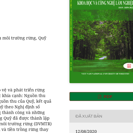
vụ môi trường rừng, Quỹ
 vệ và phát triển rừng
c khía cạnh: Nguồn thu
PDF
guồn thu của Quỹ, kết quả
uỹ theo Nghị định số
g thành công và những
ĐÃ XUẤT BẢN
ng Quỹ đã được thành lập
ụ môi trường rừng (DVMTR)
 và tiền trồng rừng thay
12/08/2020