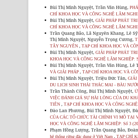
Bùi Thị Minh Nguyệt, Trần Văn Hùng,
PHÁ
CHÍ KHOA HỌC VÀ CÔNG NGHỆ LÂM NGHIỆP:
Bùi Thị Minh Nguyệt,
GIẢI PHÁP PHÁT TR
CHÍ KHOA HỌC VÀ CÔNG NGHỆ LÂM NGHIỆP:
Trần Quang Bảo, Lã Nguyên Khang, Lê Sỹ
Thị Minh Nguyệt, Nguyễn Trọng Cương,
T
,
TÂY NGUYÊN
TẠP CHÍ KHOA HỌC VÀ CÔN
Bùi Thị Minh Nguyệt,
GIẢI PHÁP PHÁT TR
KHOA HỌC VÀ CÔNG NGHỆ LÂM NGHIỆP: Số
Bùi Thị Minh Nguyệt, Trần Văn Hùng, Lê
,
VÀ GIẢI PHÁP
TẠP CHÍ KHOA HỌC VÀ CÔN
Bùi Thị Minh Nguyệt, Triệu Đức Tân,
GIẢI
DU LỊCH SINH THÁI THÁC MAI - BÀU NƯỚ
Trần Thành Công, Bùi Thị Minh Nguyệt,
Ứ
VIỆC ĐÁNH GIÁ SỰ HÀI LÒNG CỦA DU KHÁ
,
TIÊN
TẠP CHÍ KHOA HỌC VÀ CÔNG NGHỆ L
Đào Lan Phương, Bùi Thị Minh Nguyệt, Đ
CỦA CÁC TỔ CHỨC TÀI CHÍNH VI MÔ TẠI
HỌC VÀ CÔNG NGHỆ LÂM NGHIỆP: Số 3 (20
Phạm Hồng Lượng, Trần Quang Bảo, Đoàn
,
hệ thống rừng đặc dụng ở Việt Nam
TẠP CHÍ K