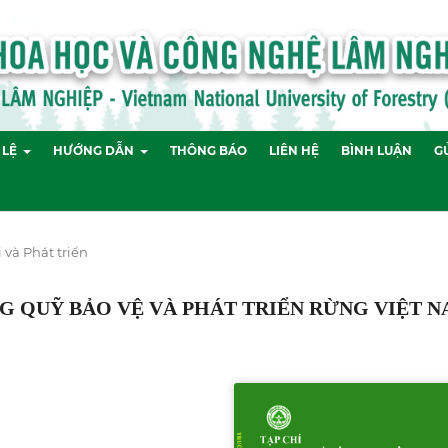
 LỆ
HƯỚNG DẪN
THÔNG BÁO
LIÊN HỆ
BÌNH LUẬN
GỬ
i và Phát triển
G QUỸ BẢO VỆ VÀ PHÁT TRIỂN RỪNG VIỆT 