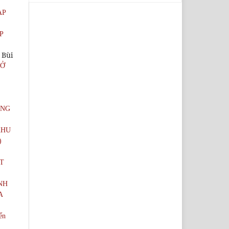
ẠP
P
 Bùi
 Ở
ẠNG
KHU
)
ÁT
NH
A
ển