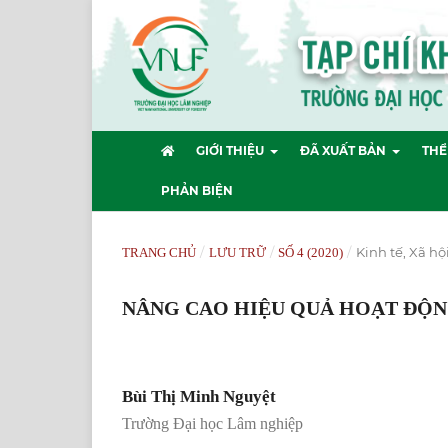
GIỚI THIỆU
ĐÃ XUẤT BẢN
THỂ
PHẢN BIỆN
/
/
/
Kinh tế, Xã hộ
TRANG CHỦ
LƯU TRỮ
SỐ 4 (2020)
NÂNG CAO HIỆU QUẢ HOẠT ĐỘN
Bùi Thị Minh Nguyệt
Trường Đại học Lâm nghiệp