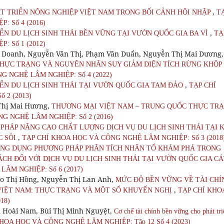
,
T TRIỂN NÔNG NGHIỆP VIỆT NAM TRONG BỐI CẢNH HỘI NHẬP
T
 Số 4 (2016)
,
IỂN DU LỊCH SINH THÁI BỀN VỮNG TẠI VƯỜN QUỐC GIA BA VÌ
TẠ
 Số 1 (2012)
 Doanh, Nguyễn Văn Thị, Phạm Văn Duẩn, Nguyễn Thị Mai Dương,
HỰC TRẠNG VÀ NGUYÊN NHÂN SUY GIẢM DIỆN TÍCH RỪNG KHỘP
G NGHỆ LÂM NGHIỆP: Số 4 (2022)
,
IỂN DU LỊCH SINH THÁI TẠI VƯỜN QUỐC GIA TAM ĐẢO
TẠP CHÍ
 2 (2013)
 Thị Mai Hương,
THƯƠNG MẠI VIỆT NAM – TRUNG QUỐC THỰC TR
G NGHỆ LÂM NGHIỆP: Số 2 (2016)
 PHÁP NÂNG CAO CHẤT LƯỢNG DỊCH VỤ DU LỊCH SINH THÁI TẠI 
,
C SÔI
TẠP CHÍ KHOA HỌC VÀ CÔNG NGHỆ LÂM NGHIỆP: Số 3 (2018
NG DỤNG PHƯƠNG PHÁP PHÂN TÍCH NHÂN TỐ KHÁM PHÁ TRONG
CH ĐỐI VỚI DỊCH VỤ DU LỊCH SINH THÁI TẠI VƯỜN QUỐC GIA C
ÂM NGHIỆP: Số 6 (2017)
ào Thị Hồng, Nguyễn Thị Lan Anh,
MỨC ĐỘ BỀN VỮNG VỀ TÀI CHÍ
,
 VIỆT NAM: THỰC TRẠNG VÀ MỘT SỐ KHUYẾN NGHỊ
TẠP CHÍ KHO
18)
 Hoài Nam, Bùi Thị Minh Nguyệt,
Cơ chế tài chính bền vững cho phát tri
HOA HỌC VÀ CÔNG NGHỆ LÂM NGHIỆP: Tập 12 Số 4 (2023)