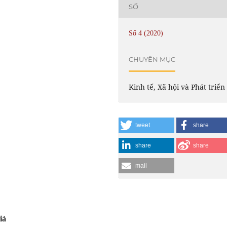
SỐ
Số 4 (2020)
CHUYÊN MỤC
Kinh tế, Xã hội và Phát triển
tweet
share
share
share
mail
iả