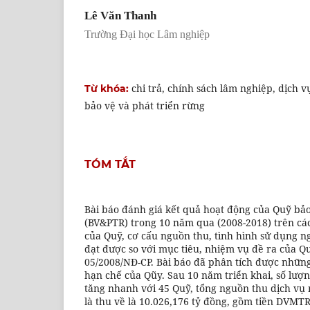
Lê Văn Thanh
Trường Đại học Lâm nghiệp
chi trả, chính sách lâm nghiệp, dịch 
Từ khóa:
bảo vệ và phát triển rừng
TÓM TẮT
Bài báo đánh giá kết quả hoạt động của Quỹ bảo
(BV&PTR) trong 10 năm qua (2008-2018) trên cá
của Quỹ, cơ cấu nguồn thu, tình hình sử dụng n
đạt được so với mục tiêu, nhiệm vụ đề ra của Q
05/2008/NĐ-CP. Bài báo đã phân tích được nhữn
hạn chế của Qũy. Sau 10 năm triển khai, số lượ
tăng nhanh với 45 Quỹ, tổng nguồn thu dịch v
là thu về là 10.026,176 tỷ đồng, gồm tiền DVMTR