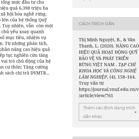
 tổng mức đầu tư cho
iệu quả 6,398 triệu ha
 xã hội hóa nghề rừng.
o lớn của hệ thống Quỹ
CÁCH TRÍCH DẪN
h. Tuy nhiên, vẫn còn một
ng chủ yếu xoay quanh
 số mục tiêu, nhiệm vụ
Thị Minh Nguyệt, B., & Văn
n. Từ những phân tích,
Thanh, L. (2020). NÂNG CA
 phần nâng cao hiệu quả
HIỆU QUẢ HOẠT ĐỘNG QUỸ
iếp tục nghiên cứu tăng
BẢO VỆ VÀ PHÁT TRIỂN
 vai trò chủ động của hệ
RỪNG VIỆT NAM .
TẠP CHÍ
n cư thôn; Tăng cường
KHOA HỌC VÀ CÔNG NGHỆ
h sách chi trả DVMTR...
LÂM NGHIỆP
, (4), 158–164.
Truy vấn từ
https://journal.vnuf.edu.vn/v
/article/view/761
Thêm các định dạng trích
dẫn khác