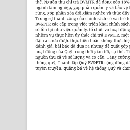
thế. Nguồn thu chi trả DVMTR đã đóng góp 18%
ngành lâm nghiệp, góp phần quản lý và bảo vệ h
rừng, góp phần xóa đói giảm nghèo và thúc đẩy
Trong sự thành công của chính sách có vai trò t
BV&PTR các cấp trong việc triển khai chính sác
số tồn tại như việc quản lý, tổ chức và hoạt độ
nhiệm vụ thực hiện ủy thác chi trả DVMTR, một
đặt ra chưa được thực hiện hoặc không thực hiệ
đánh giá, bài báo đã đưa ra những đề xuất góp
hoạt động của Quỹ trong thời gian tới, cụ thể: T
nguồn thu cả về số lượng và cơ cấu; Tăng cường
thống quỹ; Thành lập Quỹ BV&PTR cộng đồng dâ
tuyên truyền, quảng bá về hệ thống Quỹ và chín