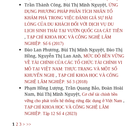
Trần Thành Công, Bùi Thị Minh Nguyệt,
ỨNG
DỤNG PHƯƠNG PHÁP PHÂN TÍCH NHÂN TỐ
KHÁM PHÁ TRONG VIỆC ĐÁNH GIÁ SỰ HÀI
LÒNG CỦA DU KHÁCH ĐỐI VỚI DỊCH VỤ DU
LỊCH SINH THÁI TẠI VƯỜN QUỐC GIA CÁT TIÊN
,
TẠP CHÍ KHOA HỌC VÀ CÔNG NGHỆ LÂM
NGHIỆP: Số 6 (2017)
Đào Lan Phương, Bùi Thị Minh Nguyệt, Đào Thị
Hồng, Nguyễn Thị Lan Anh,
MỨC ĐỘ BỀN VỮNG
VỀ TÀI CHÍNH CỦA CÁC TỔ CHỨC TÀI CHÍNH VI
MÔ TẠI VIỆT NAM: THỰC TRẠNG VÀ MỘT SỐ
,
KHUYẾN NGHỊ
TẠP CHÍ KHOA HỌC VÀ CÔNG
NGHỆ LÂM NGHIỆP: Số 3 (2018)
Phạm Hồng Lượng, Trần Quang Bảo, Đoàn Hoài
Nam, Bùi Thị Minh Nguyệt,
Cơ chế tài chính bền
,
vững cho phát triển hệ thống rừng đặc dụng ở Việt Nam
TẠP CHÍ KHOA HỌC VÀ CÔNG NGHỆ LÂM
NGHIỆP: Tập 12 Số 4 (2023)
1
2
3
>
>>