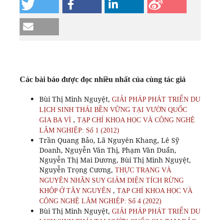
Các bài báo được đọc nhiều nhất của cùng tác giả
Bùi Thị Minh Nguyệt,
GIẢI PHÁP PHÁT TRIỂN DU
LỊCH SINH THÁI BỀN VỮNG TẠI VƯỜN QUỐC
,
GIA BA VÌ
TẠP CHÍ KHOA HỌC VÀ CÔNG NGHỆ
LÂM NGHIỆP: Số 1 (2012)
Trần Quang Bảo, Lã Nguyên Khang, Lê Sỹ
Doanh, Nguyễn Văn Thị, Phạm Văn Duẩn,
Nguyễn Thị Mai Dương, Bùi Thị Minh Nguyệt,
Nguyễn Trọng Cương,
THỰC TRẠNG VÀ
NGUYÊN NHÂN SUY GIẢM DIỆN TÍCH RỪNG
,
KHỘP Ở TÂY NGUYÊN
TẠP CHÍ KHOA HỌC VÀ
CÔNG NGHỆ LÂM NGHIỆP: Số 4 (2022)
Bùi Thị Minh Nguyệt,
GIẢI PHÁP PHÁT TRIỂN DU