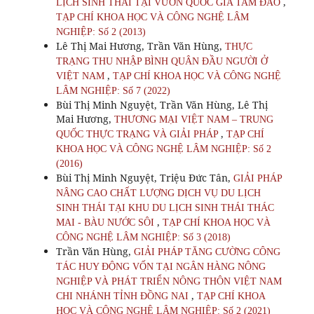
,
LỊCH SINH THÁI TẠI VƯỜN QUỐC GIA TAM ĐẢO
TẠP CHÍ KHOA HỌC VÀ CÔNG NGHỆ LÂM
NGHIỆP: Số 2 (2013)
Lê Thị Mai Hương, Trần Văn Hùng,
THỰC
TRẠNG THU NHẬP BÌNH QUÂN ĐẦU NGƯỜI Ở
,
VIỆT NAM
TẠP CHÍ KHOA HỌC VÀ CÔNG NGHỆ
LÂM NGHIỆP: Số 7 (2022)
Bùi Thị Minh Nguyệt, Trần Văn Hùng, Lê Thị
Mai Hương,
THƯƠNG MẠI VIỆT NAM – TRUNG
,
QUỐC THỰC TRẠNG VÀ GIẢI PHÁP
TẠP CHÍ
KHOA HỌC VÀ CÔNG NGHỆ LÂM NGHIỆP: Số 2
(2016)
Bùi Thị Minh Nguyệt, Triệu Đức Tân,
GIẢI PHÁP
NÂNG CAO CHẤT LƯỢNG DỊCH VỤ DU LỊCH
SINH THÁI TẠI KHU DU LỊCH SINH THÁI THÁC
,
MAI - BÀU NƯỚC SÔI
TẠP CHÍ KHOA HỌC VÀ
CÔNG NGHỆ LÂM NGHIỆP: Số 3 (2018)
Trần Văn Hùng,
GIẢI PHÁP TĂNG CƯỜNG CÔNG
TÁC HUY ĐỘNG VỐN TẠI NGÂN HÀNG NÔNG
NGHIỆP VÀ PHÁT TRIỂN NÔNG THÔN VIỆT NAM
,
CHI NHÁNH TỈNH ĐỒNG NAI
TẠP CHÍ KHOA
HỌC VÀ CÔNG NGHỆ LÂM NGHIỆP: Số 2 (2021)