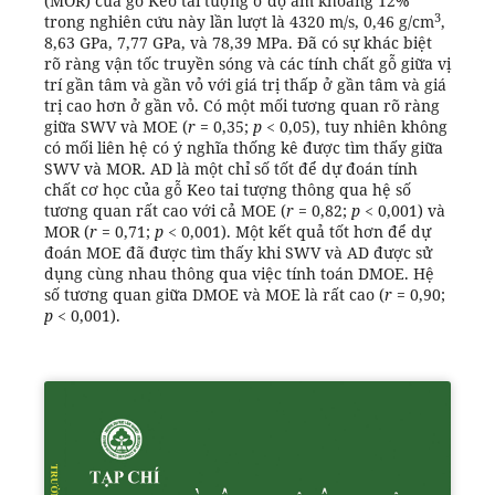
(MOR) của gỗ Keo tai tượng ở độ ẩm khoảng 12%
3
trong nghiên cứu này lần lượt là 4320 m/s, 0,46 g/cm
,
8,63 GPa, 7,77 GPa, và 78,39 MPa. Đã có sự khác biệt
rõ ràng vận tốc truyền sóng và các tính chất gỗ giữa vị
trí gần tâm và gần vỏ với giá trị thấp ở gần tâm và giá
trị cao hơn ở gần vỏ. Có một mối tương quan rõ ràng
giữa SWV và MOE (
r
= 0,35;
p
< 0,05), tuy nhiên không
có mối liên hệ có ý nghĩa thống kê được tìm thấy giữa
SWV và MOR. AD là một chỉ số tốt để dự đoán tính
chất cơ học của gỗ Keo tai tượng thông qua hệ số
tương quan rất cao với cả MOE (
r
= 0,82;
p
< 0,001) và
MOR (
r
= 0,71;
p
< 0,001). Một kết quả tốt hơn để dự
đoán MOE đã được tìm thấy khi SWV và AD được sử
dụng cùng nhau thông qua việc tính toán DMOE. Hệ
số tương quan giữa DMOE và MOE là rất cao (
r
= 0,90;
p
< 0,001).