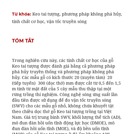
Keo tai tượng, phương pháp không phá hủy,
Từ khóa:
tính chất cơ học, vận tốc truyền sóng
TÓM TẮT
Trong nghiên cứu này, các tính chất cơ học của gỗ
Keo tai tượng được đánh giá bằng cả phương pháp
phá hủy truyền thống và phương pháp không phá
hủy. Các mẫu gỗ có kích thước 20 (xuyên tâm) 20
(tiếp tuyến) 300 (dọc thớ) mm được cắt từ 0,5 đến 1,5
m tính từ mặt đất của 5 cây mẫu thu thập tại một
rừng trồng thí nghiệm. Công nghệ sóng ứng suất lần
đầu tiên được sử dụng để đo vận tốc truyền sóng
(SWV) cho các mẫu gỗ nhỏ, không chứa khuyết tật
theo chiều dọc thớ gỗ Keo tai tượng trồng tại Việt
Nam. Giá trị trung bình SWV, khối lượng thể tích (AD),
mô đun đàn hồi uốn tĩnh động lực học (DMOE), mô
đun đàn hồi uốn tĩnh (MOE), và độ bền uốn tĩnh