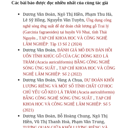
Các bài báo được đọc nhiều nhất của cùng tác giả
Dương Văn Đoàn, Ngô Thị Hiền, Phạm Thu Hà,
Lê Sỹ Hồng, Nguyễn Văn Tuyên,
Ứng dụng công
nghệ sóng ứng suất để dự đoán chất lượng gỗ Trai lý
(Garcinia fagraeoides) tại huyện Võ Nhai, tỉnh Thái
,
Nguyên
TẠP CHÍ KHOA HỌC VÀ CÔNG NGHỆ
LÂM NGHIỆP: Tập 13 Số 2 (2024)
Dương Văn Đoàn,
ĐÁNH GIÁ MÔ ĐUN ĐÀN HỒI
UỐN TĨNH KHÚC GỖ CỦA CÁC DÒNG KEO LÁ
TRÀM (Acacia auriculiformis) BẰNG CÔNG NGHỆ
,
SÓNG ỨNG SUẤT
TẠP CHÍ KHOA HỌC VÀ CÔNG
NGHỆ LÂM NGHIỆP: Số 2 (2022)
Dương Văn Đoàn, Vàng A Chua,
DỰ ĐOÁN KHỐI
LƯỢNG RIÊNG VÀ MỘT SỐ TÍNH CHẤT CƠ HỌC
CHỦ YẾU GỖ KEO LÁ TRÀM (Acacia auriculiformis)
,
BẰNG CÔNG NGHỆ SÓNG ỨNG SUẤT
TẠP CHÍ
KHOA HỌC VÀ CÔNG NGHỆ LÂM NGHIỆP: Số 5
(2021)
Dương Văn Đoàn, Đỗ Hoàng Chung, Ngô Thị
Hiền, Vũ Thị Thanh Hoà, Phạm Văn Trung,
TƯƠNG QUAN GIỮA KHỐI LƯỢNG RIÊNG VÀ