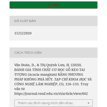
PDF
ĐÃ XUẤT BẢN
15/12/2020
CÁCH TRÍCH DẪN
Văn Đoàn, D., & Thị Quỳnh Lưu, H. (2020).
ĐÁNH GIÁ TÍNH CHẤT CƠ HỌC GỖ KEO TAI
TƯỢNG (Acacia mangium) BẰNG PHƯƠNG
PHÁP KHÔNG PHÁ HỦY.
TẠP CHÍ KHOA HỌC VÀ
CÔNG NGHỆ LÂM NGHIỆP
, (5), 126–133. Truy
vấn từ
https://journal.vnuf.edu.vn/vi/article/view/602
Thêm các định dạng trích dẫn khác