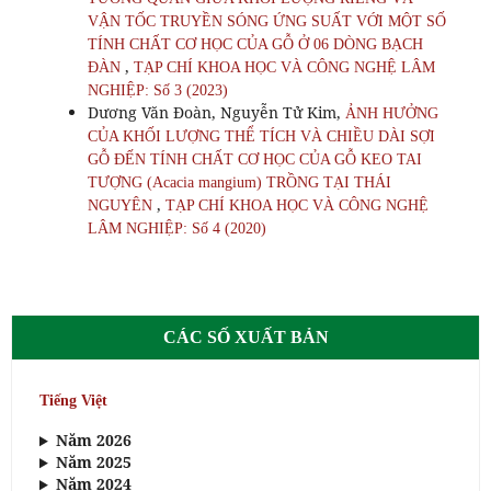
VẬN TỐC TRUYỀN SÓNG ỨNG SUẤT VỚI MỘT SỐ
TÍNH CHẤT CƠ HỌC CỦA GỖ Ở 06 DÒNG BẠCH
,
ĐÀN
TẠP CHÍ KHOA HỌC VÀ CÔNG NGHỆ LÂM
NGHIỆP: Số 3 (2023)
Dương Văn Đoàn, Nguyễn Tử Kim,
ẢNH HƯỞNG
CỦA KHỐI LƯỢNG THỂ TÍCH VÀ CHIỀU DÀI SỢI
GỖ ĐẾN TÍNH CHẤT CƠ HỌC CỦA GỖ KEO TAI
TƯỢNG (Acacia mangium) TRỒNG TẠI THÁI
,
NGUYÊN
TẠP CHÍ KHOA HỌC VÀ CÔNG NGHỆ
LÂM NGHIỆP: Số 4 (2020)
CÁC SỐ XUẤT BẢN
Tiếng Việt
Năm 2026
Năm 2025
Năm 2024