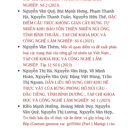
NGHIỆP: Số 2 (2023)
Nguyễn Văn Quý, Bùi Mạnh Hưng, Phạm Thanh
Hà, Nguyễn Thanh Tuấn, Nguyễn Hữu Thế,
ĐẶC
ĐIỂM CẤU TRÚC KHÔNG GIAN CÂY RỪNG TỰ
NHIÊN KHU BẢO TỒN THIÊN NHIÊN NÚI ÔNG,
,
TỈNH BÌNH THUẬN
TẠP CHÍ KHOA HỌC VÀ
CÔNG NGHỆ LÂM NGHIỆP: Số 6 (2021)
Nguyễn Văn Thêm,
Một số quan điểm và đề xuất phân
,
loại các trạng thái của rừng gỗ tự nhiên tại Việt Nam
TẠP CHÍ KHOA HỌC VÀ CÔNG NGHỆ LÂM
NGHIỆP: Tập 12 Số 6 (2023)
Nguyễn Thị Hà, Nguyễn Văn Hợp, Võ Minh
Hoàn, Nguyễn Văn Quý, Đặng Việt Hùng, Trần
Thị Ngoan,
DẪN LIỆU BỔ SUNG CHO KHU HỆ
THỰC VẬT CỦA RỪNG PHÒNG HỘ NÚI CẬU -
,
DẦU TIẾNG, TỈNH BÌNH DƯƠNG
TẠP CHÍ KHOA
HỌC VÀ CÔNG NGHỆ LÂM NGHIỆP: Số 1 (2023)
Kiều Mạnh Hưởng, Hoàng Minh Duy, Nguyễn
Văn Quý, Nguyễn Thị Lương, Nguyễn Văn Hợp,
Tri thức bản địa về thực vật ăn được và gây trồng cây
Bép (Gnetum gnemon var. griffithii (Parl.) Markgr.) của