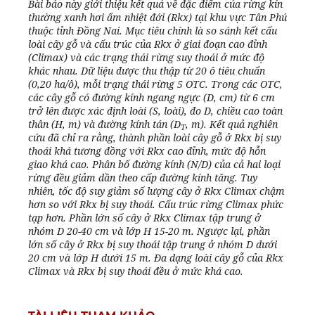
Bài báo này giới thiệu kết quả về đặc điểm của rừng kín
thường xanh hơi ẩm nhiệt đới (Rkx) tại khu vực Tân Phú
thuộc tỉnh Đồng Nai. Mục tiêu chính là so sánh kết cấu
loài cây gỗ và cấu trúc của Rkx ở giai đoạn cao đỉnh
(Climax) và các trạng thái rừng suy thoái ở mức độ
khác nhau. Dữ liệu được thu thập từ 20 ô tiêu chuẩn
(0,20 ha/ô), mỗi trạng thái rừng 5 OTC. Trong các OTC,
các cây gỗ có đường kính ngang ngực (D, cm) từ 6 cm
trở lên được xác định loài (S, loài), đo D, chiều cao toàn
thân (H, m) và đường kính tán (D
, m). Kết quả nghiên
T
cứu đã chỉ ra rằng, thành phần loài cây gỗ ở Rkx bị suy
thoái khá tương đồng với Rkx cao đỉnh, mức độ hỗn
giao khá cao. Phân bố đường kính (N/D) của cả hai loại
rừng đều giảm dần theo cấp đường kính tăng. Tuy
nhiên, tốc độ suy giảm số lượng cây ở Rkx Climax chậm
hơn so với Rkx bị suy thoái. Cấu trúc rừng Climax phức
tạp hơn. Phần lớn số cây ở Rkx Climax tập trung ở
nhóm D 20-40 cm và lớp H 15-20 m. Ngược lại, phần
lớn số cây ở Rkx bị suy thoái tập trung ở nhóm D dưới
20 cm và lớp H dưới 15 m. Đa dạng loài cây gỗ của Rkx
Climax và Rkx bị suy thoái đều ở mức khá cao.