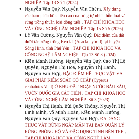
NGHIỆP: Tập 13 Số 1 (2024)
Nguyễn Văn Quý, Nguyễn Văn Thêm,
Xây dựng
các hàm phân bố chiều cao của rừng tự nhiên hỗn loài và
,
rừng trồng thuần loài đồng tuổi
TẠP CHÍ KHOA HỌC
VÀ CÔNG NGHỆ LÂM NGHIỆP: Tập 15 Số 5 (2026)
Lê Văn Cường, Nguyễn Văn Quý,
Đặc điểm của đất
dưới tán rừng trồng Keo lai (Acacia hybrid) tại huyện
,
Sông Hinh, tỉnh Phú Yên
TẠP CHÍ KHOA HỌC VÀ
CÔNG NGHỆ LÂM NGHIỆP: Tập 13 Số 3 (2024)
Kiều Mạnh Hưởng, Nguyễn Văn Quý, Cao Thị Lệ
Quyên, Nguyễn Thị Hoa, Nguyễn Thị Hạnh,
Nguyễn Văn Hợp,
ĐẶC ĐIỂM HỆ THỰC VẬT VÀ
GIẢI PHÁP KIỂM SOÁT CỎ CHẤP (Cyperus
cephalotes Vahl) Ở KHU ĐẤT NGẬP NƯỚC BÀU SẤU,
,
VƯỜN QUỐC GIA CÁT TIÊN
TẠP CHÍ KHOA HỌC
VÀ CÔNG NGHỆ LÂM NGHIỆP: Số 3 (2023)
Nguyễn Thị Hạnh, Bùi Quốc Thống, Nguyễn Thị
Bình Minh, Võ Minh Hoàn, Kiều Mạnh Hưởng,
Nguyễn Văn Quý, Nguyễn Văn Hợp,
ĐA DẠNG
THỰC VẬT RỪNG NGẬP MẶN TẠI BAN QUẢN LÝ
,
RỪNG PHÒNG HỘ VÀ ĐẶC DỤNG TỈNH BẾN TRE
TẠP CHÍ KHOA HỌC VÀ CÔNG NGHỆ LÂM