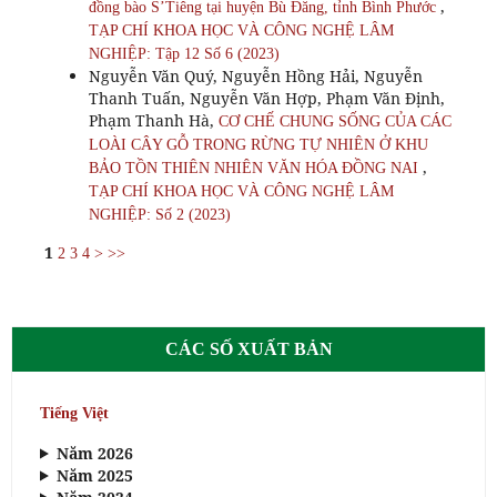
,
đồng bào S’Tiêng tại huyện Bù Đăng, tỉnh Bình Phước
TẠP CHÍ KHOA HỌC VÀ CÔNG NGHỆ LÂM
NGHIỆP: Tập 12 Số 6 (2023)
Nguyễn Văn Quý, Nguyễn Hồng Hải, Nguyễn
Thanh Tuấn, Nguyễn Văn Hợp, Phạm Văn Định,
Phạm Thanh Hà,
CƠ CHẾ CHUNG SỐNG CỦA CÁC
LOÀI CÂY GỖ TRONG RỪNG TỰ NHIÊN Ở KHU
,
BẢO TỒN THIÊN NHIÊN VĂN HÓA ĐỒNG NAI
TẠP CHÍ KHOA HỌC VÀ CÔNG NGHỆ LÂM
NGHIỆP: Số 2 (2023)
1
2
3
4
>
>>
CÁC SỐ XUẤT BẢN
Tiếng Việt
Năm 2026
Năm 2025