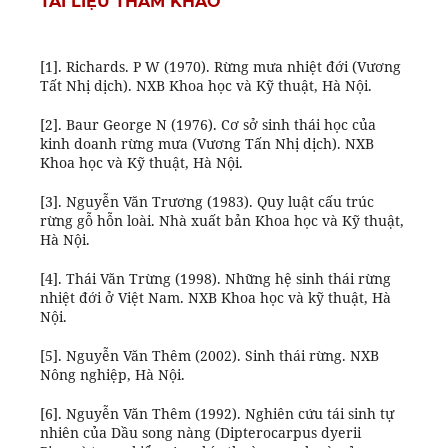
TÀI LIỆU THAM KHẢO
[1]. Richards. P W (1970). Rừng mưa nhiệt đới (Vương
Tất Nhị dịch). NXB Khoa học và Kỹ thuật, Hà Nội.
[2]. Baur George N (1976). Cơ sở sinh thái học của
kinh doanh rừng mưa (Vương Tấn Nhị dịch). NXB
Khoa học và Kỹ thuật, Hà Nội.
[3]. Nguyễn Văn Trương (1983). Quy luật cấu trúc
rừng gỗ hỗn loài. Nhà xuất bản Khoa học và Kỹ thuật,
Hà Nội.
[4]. Thái Văn Trừng (1998). Những hệ sinh thái rừng
nhiệt đới ở Việt Nam. NXB Khoa học và kỹ thuật, Hà
Nội.
[5]. Nguyễn Văn Thêm (2002). Sinh thái rừng. NXB
Nông nghiệp, Hà Nội.
[6]. Nguyễn Văn Thêm (1992). Nghiên cứu tái sinh tự
nhiên của Dầu song nàng (Dipterocarpus dyerii