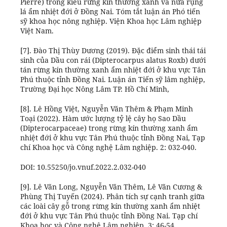
Pierre) trong kiểu rừng kín thường xanh và nửa rụng
lá ẩm nhiệt đới ở Đồng Nai. Tóm tắt luận án Phó tiến
sỹ khoa học nông nghiệp. Viện Khoa học Lâm nghiệp
Việt Nam.
[7]. Đào Thị Thùy Dương (2019). Đặc điểm sinh thái tái
sinh của Dầu con rái (Dipterocarpus alatus Roxb) dưới
tán rừng kín thường xanh ẩm nhiệt đới ở khu vực Tân
Phú thuộc tỉnh Đồng Nai. Luận án Tiến sỹ lâm nghiệp,
Trường Đại học Nông Lâm TP. Hồ Chí Minh,
[8]. Lê Hồng Việt, Nguyễn Văn Thêm & Phạm Minh
Toại (2022). Hàm ước lượng tỷ lệ cây họ Sao Dầu
(Dipterocarpaceae) trong rừng kín thường xanh ẩm
nhiệt đới ở khu vực Tân Phú thuộc tỉnh Đồng Nai, Tạp
chí Khoa học và Công nghệ Lâm nghiệp. 2: 032-040.
DOI: 10.55250/jo.vnuf.2022.2.032-040
[9]. Lê Văn Long, Nguyễn Văn Thêm, Lê Văn Cương &
Phùng Thị Tuyến (2024). Phân tích sự cạnh tranh giữa
các loài cây gỗ trong rừng kín thường xanh ẩm nhiệt
đới ở khu vực Tân Phú thuộc tỉnh Đồng Nai. Tạp chí
Khoa học và Công nghệ Lâm nghiệp. 3: 46-54.