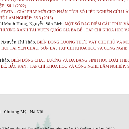
 Số 1 (2022)
,
STATA – GIẢI PHÁP MỚI CHO PHÂN TÍCH SỐ LIỆU NGHIÊN CỨU L
 LÂM NGHIỆP: Số 3 (2013)
Bùi Mạnh Hưng, Nguyễn Văn Bích,
MỘT SỐ ĐẶC ĐIỂM CẤU TRÚC VÀ
,
THƯỜNG XANH TẠI VƯỜN QUỐC GIA BA BỂ
TẠP CHÍ KHOA HỌC V
, Nguyễn Thị Thảo,
BIẾN ĐỘNG LƯỢNG THỰC VẬT CHE PHỦ VÀ MỐ
,
 HỘI TẠI YÊN CHÂU, SƠN LA
TẠP CHÍ KHOA HỌC VÀ CÔNG NGHỆ
 Thảo,
BIẾN ĐỘNG CHẤT LƯỢNG VÀ ĐA DẠNG SINH HỌC LOÀI THE
,
 BỂ, BẮC KẠN
TẠP CHÍ KHOA HỌC VÀ CÔNG NGHỆ LÂM NGHIỆP: S
 - Chương Mỹ - Hà Nội
 Thông tin và Truyền thông vào ngày 12 tháng 4 năm 2023.