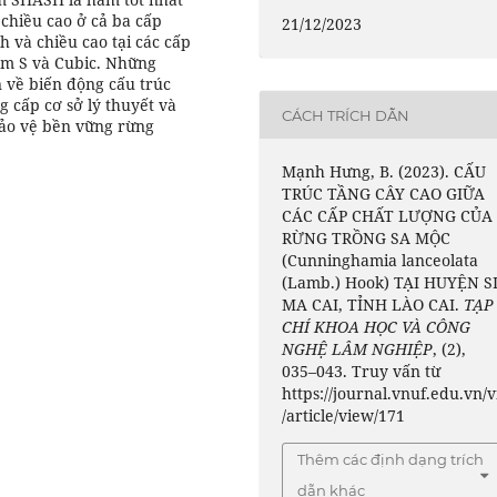
chiều cao ở cả ba cấp
21/12/2023
 và chiều cao tại các cấp
àm S và Cubic. Những
n về biến động cấu trúc
g cấp cơ sở lý thuyết và
CÁCH TRÍCH DẪN
bảo vệ bền vững rừng
Mạnh Hưng, B. (2023). CẤU
TRÚC TẦNG CÂY CAO GIỮA
CÁC CẤP CHẤT LƯỢNG CỦA
RỪNG TRỒNG SA MỘC
(Cunninghamia lanceolata
(Lamb.) Hook) TẠI HUYỆN S
MA CAI, TỈNH LÀO CAI.
TẠP
CHÍ KHOA HỌC VÀ CÔNG
NGHỆ LÂM NGHIỆP
, (2),
035–043. Truy vấn từ
https://journal.vnuf.edu.vn/v
/article/view/171
Thêm các định dạng trích
dẫn khác