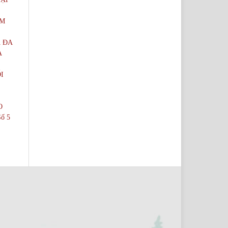
ÂM
 ĐA
À
I
O
ố 5