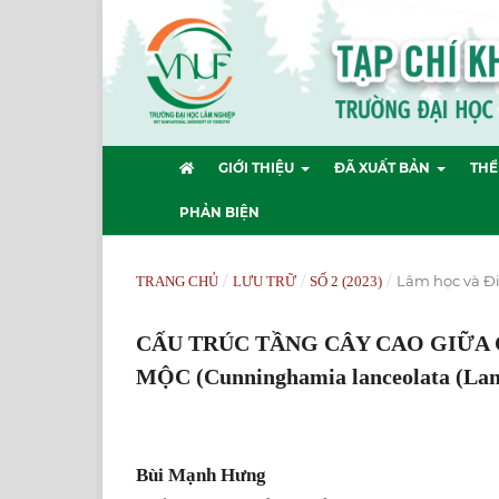
GIỚI THIỆU
ĐÃ XUẤT BẢN
THỂ
PHẢN BIỆN
/
/
/
Lâm học và Đi
TRANG CHỦ
LƯU TRỮ
SỐ 2 (2023)
CẤU TRÚC TẦNG CÂY CAO GIỮA
MỘC (Cunninghamia lanceolata (L
Bùi Mạnh Hưng