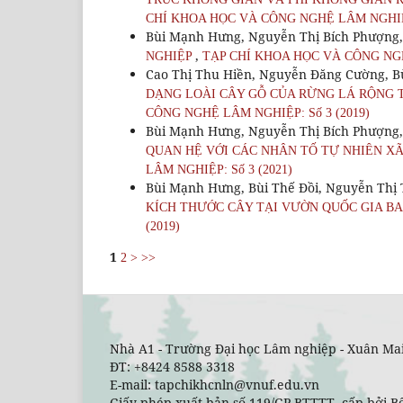
CHÍ KHOA HỌC VÀ CÔNG NGHỆ LÂM NGHIỆP:
Bùi Mạnh Hưng, Nguyễn Thị Bích Phượng
,
NGHIỆP
TẠP CHÍ KHOA HỌC VÀ CÔNG NGHỆ
Cao Thị Thu Hiền, Nguyễn Đăng Cường, 
DẠNG LOÀI CÂY GỖ CỦA RỪNG LÁ RỘNG 
CÔNG NGHỆ LÂM NGHIỆP: Số 3 (2019)
Bùi Mạnh Hưng, Nguyễn Thị Bích Phượng
QUAN HỆ VỚI CÁC NHÂN TỐ TỰ NHIÊN XÃ
LÂM NGHIỆP: Số 3 (2021)
Bùi Mạnh Hưng, Bùi Thế Đồi, Nguyễn Thị
KÍCH THƯỚC CÂY TẠI VƯỜN QUỐC GIA BA
(2019)
1
2
>
>>
Nhà A1 - Trường Đại học Lâm nghiệp - Xuân Mai
ĐT: +8424 8588 3318
E-mail: tapchikhcnln@vnuf.edu.vn
Giấy phép xuất bản số 119/GP-BTTTT cấp bởi Bộ