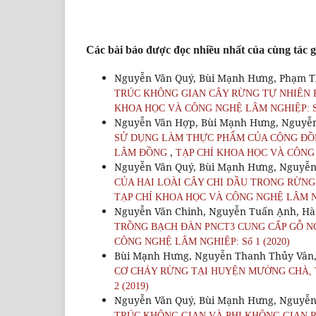
Các bài báo được đọc nhiều nhất của cùng tác g
Nguyễn Văn Quý, Bùi Mạnh Hưng, Phạm 
TRÚC KHÔNG GIAN CÂY RỪNG TỰ NHIÊN 
KHOA HỌC VÀ CÔNG NGHỆ LÂM NGHIỆP: Số
Nguyễn Văn Hợp, Bùi Mạnh Hưng, Nguyễn
SỬ DỤNG LÀM THỰC PHẨM CỦA CỘNG ĐỒN
,
LÂM ĐỒNG
TẠP CHÍ KHOA HỌC VÀ CÔNG 
Nguyễn Văn Quý, Bùi Mạnh Hưng, Nguyễ
CỦA HAI LOÀI CÂY CHI DẦU TRONG RỪNG
TẠP CHÍ KHOA HỌC VÀ CÔNG NGHỆ LÂM NGH
Nguyễn Văn Chinh, Nguyễn Tuấn Ạnh, Hà
TRỒNG BẠCH ĐÀN PNCT3 CUNG CẤP GỖ NG
CÔNG NGHỆ LÂM NGHIỆP: Số 1 (2020)
Bùi Mạnh Hưng, Nguyễn Thanh Thủy Vân
CƠ CHÁY RỪNG TẠI HUYỆN MƯỜNG CHÀ, 
2 (2019)
Nguyễn Văn Quý, Bùi Mạnh Hưng, Nguyễ
TRÚC KHÔNG GIAN VÀ PHI KHÔNG GIAN R