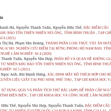
iả
Thanh Hà, Nguyễn Thanh Tuấn, Nguyễn Hữu Thế,
ĐẶC ĐIỂM CẤU
,
KHU BẢO TỒN THIÊN NHIÊN NÚI ÔNG, TỈNH BÌNH THUẬN
TẠP CH
 6 (2021)
 Thị Hà, Phạm Văn Hoàng,
THÀNH PHẦN LOÀI THỰC VẬT ĂN ĐƯ
G K’HO: NGHIÊN CỨU ĐIỂM TẠI RỪNG PHÒNG HỘ NAM BAN, TỈN
NGHỆ LÂM NGHIỆP: Số 4 (2020)
n Thanh Tuấn, Nguyễn Văn Hợp,
PHÂN BỐ VÀ QUAN HỆ KHÔNG GI
 TỰ NHIÊN KHU BẢO TỒN THIÊN NHIÊN NÚI ÔNG, TỈNH BÌNH TH
IỆP: Số 5 (2021)
 Ngọc Anh, Bùi Mạnh Hưng,
XÁC ĐỊNH MẬT ĐỘ THÍCH HỢP CHO 
,
UYÊN LIỆU GIẤY TẠI PHÙ NINH, PHÚ THỌ
TẠP CHÍ KHOA HỌC V
,
SỬ DỤNG QGIS VÀ PHÂN TÍCH THỨ BẬC (AHP) ĐỂ PHÂN CẤP NGU
,
TỈNH ĐIỆN BIÊN
TẠP CHÍ KHOA HỌC VÀ CÔNG NGHỆ LÂM NGHIỆP
n Hữu Thế, Nguyễn Văn Hợp, Nguyễn Thanh Tuấn,
ĐẶC ĐIỂM CẤU
,
ỪNG TỰ NHIÊN Ở VƯỜN QUỐC GIA KON KA KINH, TỈNH GIA LAI