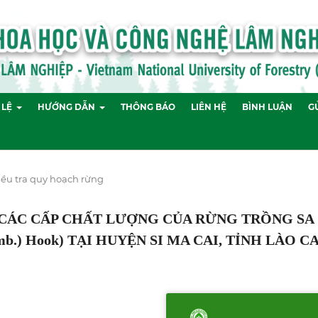
 LỆ
HƯỚNG DẪN
THÔNG BÁO
LIÊN HỆ
BÌNH LUẬN
GỬ
ều tra quy hoạch rừng
 CÁC CẤP CHẤT LƯỢNG CỦA RỪNG TRỒNG SA
amb.) Hook) TẠI HUYỆN SI MA CAI, TỈNH LÀO CA