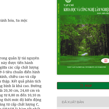
 hình hóa, Sa mộc
trong quản lý tài nguyên
 này được tiến hành
giữa các cấp chất lượng
9 ô tiêu chuẩn điển hình
 kính, chiều cao và cấp
u thập. Kết quả phân tích
ung bình là khá cao. Đường
PDF
là 20,30 cm, 24,60 cm và
ng từ 8,80 m đến 10,10 m
ồng thời mức độ biến động
ĐÃ XUẤT BẢN
ng từ cấp chất lượng C,
m SHASH là hàm tốt nhất