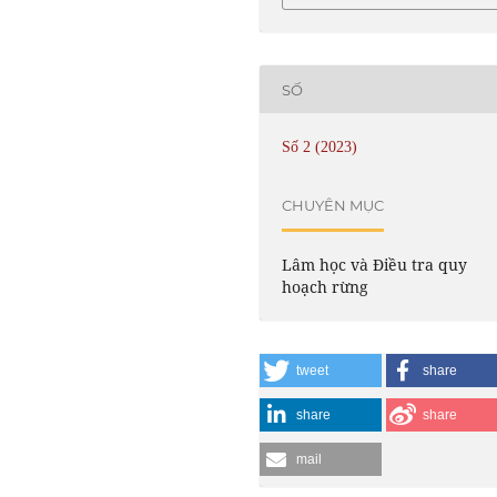
SỐ
Số 2 (2023)
CHUYÊN MỤC
Lâm học và Điều tra quy
hoạch rừng
tweet
share
share
share
mail