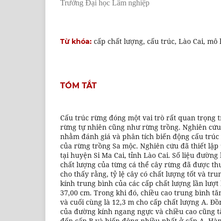
Trường Đại học Lâm nghiệp
cấp chất lượng, cấu trúc, Lào Cai, mô
Từ khóa:
TÓM TẮT
Cấu trúc rừng đóng một vai trò rất quan trọng 
rừng tự nhiên cũng như rừng trồng. Nghiên cứu
nhằm đánh giá và phân tích biến động cấu trúc 
của rừng trồng Sa mộc. Nghiên cứu đã thiết lập 
tại huyện Si Ma Cai, tỉnh Lào Cai. Số liệu đường
chất lượng của từng cá thể cây rừng đã được th
cho thấy rằng, tỷ lệ cây có chất lượng tốt và tr
kính trung bình của các cấp chất lượng lần lượt 
37,00 cm. Trong khi đó, chiều cao trung bình tă
và cuối cùng là 12,3 m cho cấp chất lượng A. Đ
của đường kính ngang ngực và chiều cao cũng tă
đến cấp B và biến động nhiều nhất ở cấp A. Hà