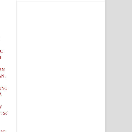
Í
ỢC
H
AN
,
UẬN
RỪNG
À
Y
: Số
TẠP