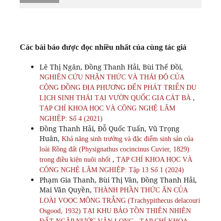
Các bài báo được đọc nhiều nhất của cùng tác giả
Lê Thị Ngân, Đồng Thanh Hải, Bùi Thế Đồi,
NGHIÊN CỨU NHẬN THỨC VÀ THÁI ĐỘ CỦA
CỘNG ĐỒNG ĐỊA PHƯƠNG ĐẾN PHÁT TRIỂN DU
,
LỊCH SINH THÁI TẠI VƯỜN QUỐC GIA CÁT BÀ
TẠP CHÍ KHOA HỌC VÀ CÔNG NGHỆ LÂM
NGHIỆP: Số 4 (2021)
Đồng Thanh Hải, Đỗ Quốc Tuấn, Vũ Trọng
Huân,
Khả năng sinh trưởng và đặc điểm sinh sản của
loài Rồng đất (Physignathus cocincinus Cuvier, 1829)
,
trong điều kiện nuôi nhốt
TẠP CHÍ KHOA HỌC VÀ
CÔNG NGHỆ LÂM NGHIỆP: Tập 13 Số 1 (2024)
Phạm Gia Thanh, Bùi Thị Vân, Đồng Thanh Hải,
Mai Văn Quyền,
THÀNH PHẦN THỨC ĂN CỦA
LOÀI VOỌC MÔNG TRẮNG (Trachypithecus delacouri
Osgood, 1932) TẠI KHU BẢO TỒN THIÊN NHIÊN
,