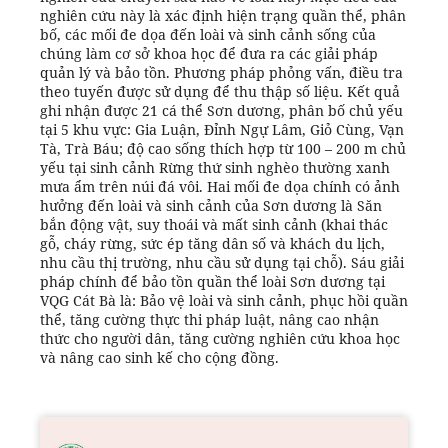
nghiên cứu này là xác định hiện trạng quần thể, phân
bố, các mối đe dọa đến loài và sinh cảnh sống của
chúng làm cơ sở khoa học để đưa ra các giải pháp
quản lý và bảo tồn. Phương pháp phỏng vấn, điều tra
theo tuyến được sử dụng để thu thập số liệu. Kết quả
ghi nhận được 21 cá thể Sơn dương, phân bố chủ yếu
tại 5 khu vực: Gia Luận, Đỉnh Ngự Lâm, Giỏ Cùng, Vạn
Tà, Trà Báu; độ cao sống thích hợp từ 100 – 200 m chủ
yếu tại sinh cảnh Rừng thứ sinh nghèo thường xanh
mưa ẩm trên núi đá vôi. Hai mối đe dọa chính có ảnh
hưởng đến loài và sinh cảnh của Sơn dương là Săn
bắn động vật, suy thoái và mất sinh cảnh (khai thác
gỗ, cháy rừng, sức ép tăng dân số và khách du lịch,
nhu cầu thị trường, nhu cầu sử dụng tại chỗ). Sáu giải
pháp chính để bảo tồn quần thể loài Sơn dương tại
VQG Cát Bà là: Bảo vệ loài và sinh cảnh, phục hồi quần
thể, tăng cường thực thi pháp luật, nâng cao nhận
thức cho người dân, tăng cường nghiên cứu khoa học
và nâng cao sinh kế cho cộng đồng.