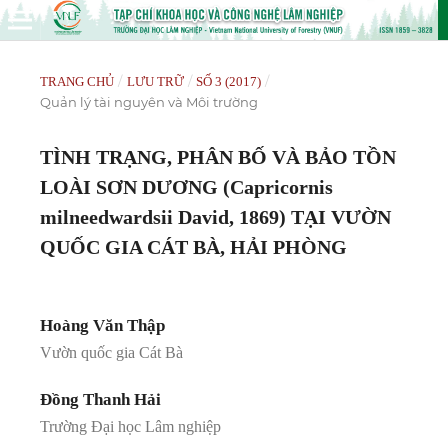
/
/
/
TRANG CHỦ
LƯU TRỮ
SỐ 3 (2017)
Quản lý tài nguyên và Môi trường
TÌNH TRẠNG, PHÂN BỐ VÀ BẢO TỒN
LOÀI SƠN DƯƠNG (Capricornis
milneedwardsii David, 1869) TẠI VƯỜN
QUỐC GIA CÁT BÀ, HẢI PHÒNG
Hoàng Văn Thập
Vườn quốc gia Cát Bà
Đồng Thanh Hải
Trường Đại học Lâm nghiệp