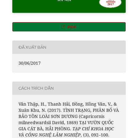
PDF
ĐÃ XUẤT BẢN
30/06/2017
CÁCH TRÍCH DẪN
Văn Thập, H., Thanh Hải, Đồng, Hồng Vân, V., &
Xuân Khu, N. (2017). TÌNH TRẠNG, PHÂN BỐ VÀ
BẢO TỒN LOÀI SƠN DƯƠNG (Capricornis
milneedwardsii David, 1869) TẠI VƯỜN QUỐC
GIA CÁT BÀ, HẢI PHÒNG.
TẠP CHÍ KHOA HỌC
VÀ CÔNG NGHỆ LÂM NGHIỆP
, (3), 092–100.