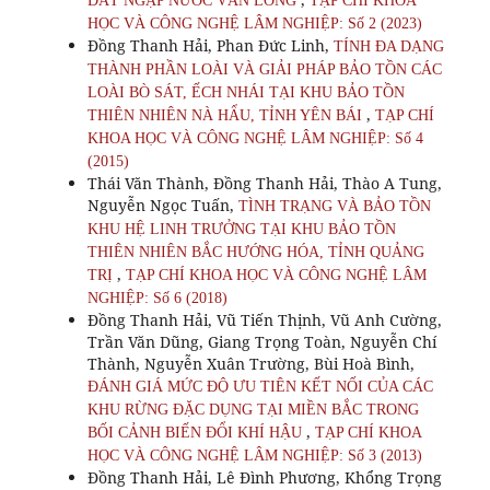
ĐẤT NGẬP NƯỚC VÂN LONG
TẠP CHÍ KHOA
HỌC VÀ CÔNG NGHỆ LÂM NGHIỆP: Số 2 (2023)
Đồng Thanh Hải, Phan Đức Linh,
TÍNH ĐA DẠNG
THÀNH PHẦN LOÀI VÀ GIẢI PHÁP BẢO TỒN CÁC
LOÀI BÒ SÁT, ẾCH NHÁI TẠI KHU BẢO TỒN
,
THIÊN NHIÊN NÀ HẨU, TỈNH YÊN BÁI
TẠP CHÍ
KHOA HỌC VÀ CÔNG NGHỆ LÂM NGHIỆP: Số 4
(2015)
Thái Văn Thành, Đồng Thanh Hải, Thào A Tung,
Nguyễn Ngọc Tuấn,
TÌNH TRẠNG VÀ BẢO TỒN
KHU HỆ LINH TRƯỞNG TẠI KHU BẢO TỒN
THIÊN NHIÊN BẮC HƯỚNG HÓA, TỈNH QUẢNG
,
TRỊ
TẠP CHÍ KHOA HỌC VÀ CÔNG NGHỆ LÂM
NGHIỆP: Số 6 (2018)
Đồng Thanh Hải, Vũ Tiến Thịnh, Vũ Anh Cường,
Trần Văn Dũng, Giang Trọng Toàn, Nguyễn Chí
Thành, Nguyễn Xuân Trường, Bùi Hoà Bình,
ĐÁNH GIÁ MỨC ĐỘ ƯU TIÊN KẾT NỐI CỦA CÁC
KHU RỪNG ĐẶC DỤNG TẠI MIỀN BẮC TRONG
,
BỐI CẢNH BIẾN ĐỔI KHÍ HẬU
TẠP CHÍ KHOA
HỌC VÀ CÔNG NGHỆ LÂM NGHIỆP: Số 3 (2013)
Đồng Thanh Hải, Lê Đình Phương, Khổng Trọng