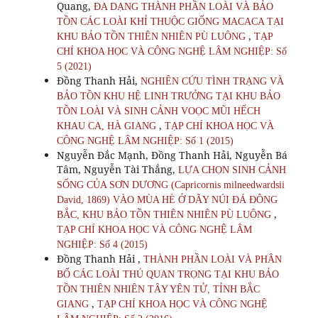
Quang,
ĐA DẠNG THÀNH PHẦN LOÀI VÀ BẢO
TỒN CÁC LOÀI KHỈ THUỘC GIỐNG MACACA TẠI
,
KHU BẢO TỒN THIÊN NHIÊN PÙ LUÔNG
TẠP
CHÍ KHOA HỌC VÀ CÔNG NGHỆ LÂM NGHIỆP: Số
5 (2021)
Đồng Thanh Hải,
NGHIÊN CỨU TÌNH TRẠNG VÀ
BẢO TỒN KHU HỆ LINH TRƯỞNG TẠI KHU BẢO
TỒN LOÀI VÀ SINH CẢNH VOỌC MŨI HẾCH
,
KHAU CA, HÀ GIANG
TẠP CHÍ KHOA HỌC VÀ
CÔNG NGHỆ LÂM NGHIỆP: Số 1 (2015)
Nguyễn Đắc Mạnh, Đồng Thanh Hải, Nguyễn Bá
Tâm, Nguyễn Tài Thắng,
LỰA CHỌN SINH CẢNH
SỐNG CỦA SƠN DƯƠNG (Capricornis milneedwardsii
David, 1869) VÀO MÙA HÈ Ở DÃY NÚI ĐÁ ĐÔNG
,
BẮC, KHU BẢO TỒN THIÊN NHIÊN PÙ LUÔNG
TẠP CHÍ KHOA HỌC VÀ CÔNG NGHỆ LÂM
NGHIỆP: Số 4 (2015)
Đồng Thanh Hải ,
THÀNH PHẦN LOÀI VÀ PHÂN
BỐ CÁC LOÀI THÚ QUAN TRỌNG TẠI KHU BẢO
TỒN THIÊN NHIÊN TÂY YÊN TỬ, TỈNH BẮC
,
GIANG
TẠP CHÍ KHOA HỌC VÀ CÔNG NGHỆ