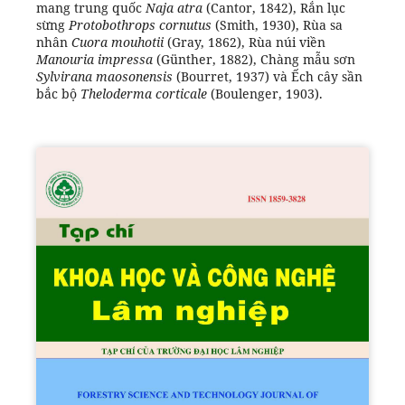
mang trung quốc
Naja atra
(Cantor, 1842), Rắn lục
sừng
Protobothrops cornutus
(Smith, 1930), Rùa sa
nhân
Cuora mouhotii
(Gray, 1862), Rùa núi viền
Manouria impressa
(Günther, 1882), Chàng mẫu sơn
Sylvirana maosonensis
(Bourret, 1937) và Ếch cây sần
bắc bộ
Theloderma corticale
(Boulenger, 1903).