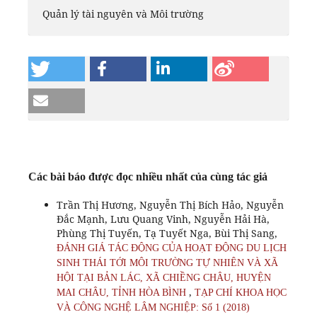
Quản lý tài nguyên và Môi trường
Các bài báo được đọc nhiều nhất của cùng tác giả
Trần Thị Hương, Nguyễn Thị Bích Hảo, Nguyễn
Đắc Mạnh, Lưu Quang Vinh, Nguyễn Hải Hà,
Phùng Thị Tuyến, Tạ Tuyết Nga, Bùi Thị Sang,
ĐÁNH GIÁ TÁC ĐỘNG CỦA HOẠT ĐỘNG DU LỊCH
SINH THÁI TỚI MÔI TRƯỜNG TỰ NHIÊN VÀ XÃ
HỘI TẠI BẢN LÁC, XÃ CHIỀNG CHÂU, HUYỆN
,
MAI CHÂU, TỈNH HÒA BÌNH
TẠP CHÍ KHOA HỌC
VÀ CÔNG NGHỆ LÂM NGHIỆP: Số 1 (2018)