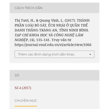
CÁCH TRÍCH DẪN
Thị Tươi, H., & Quang Vinh, L. (2017). THÀNH
PHẦN LOÀI BÒ SÁT, ẾCH NHÁI Ở QUẦN THỂ
DANH THẮNG TRÀNG AN, TỈNH NINH BÌNH.
TẠP CHÍ KHOA HỌC VÀ CÔNG NGHỆ LÂM
NGHIỆP
, (4), 135–141. Truy vấn từ
https://journal.vnuf.edu.vn/vi/article/view/1066
Thêm các định dạng trích dẫn khác
SỐ
Số 4 (2017)
CHUYÊN MỤC