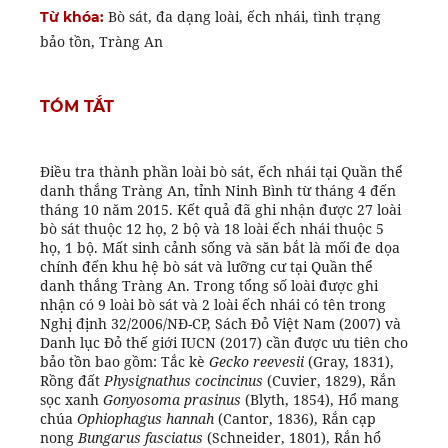
Bò sát, đa dạng loài, ếch nhái, tình trạng
Từ khóa:
bảo tồn, Tràng An
TÓM TẮT
Điều tra thành phần loài bò sát, ếch nhái tại Quần thể
danh thắng Tràng An, tỉnh Ninh Bình từ tháng 4 đến
tháng 10 năm 2015. Kết quả đã ghi nhận được 27 loài
bò sát thuộc 12 họ, 2 bộ và 18 loài ếch nhái thuộc 5
họ, 1 bộ. Mất sinh cảnh sống và săn bắt là mối đe dọa
chính đến khu hệ bò sát và lưỡng cư tại Quần thể
danh thắng Tràng An. Trong tổng số loài được ghi
nhận có 9 loài bò sát và 2 loài ếch nhái có tên trong
Nghị định 32/2006/NĐ-CP, Sách Đỏ Việt Nam (2007) và
Danh lục Đỏ thế giới IUCN (2017) cần được ưu tiên cho
bảo tồn bao gồm: Tắc kè
Gecko reevesii
(Gray, 1831),
Rồng đất
Physignathus cocincinus
(Cuvier, 1829), Rắn
sọc xanh
Gonyosoma prasinus
(Blyth, 1854), Hổ mang
chúa
Ophiophagus hannah
(Cantor, 1836), Rắn cạp
nong
Bungarus fasciatus
(Schneider, 1801), Rắn hổ