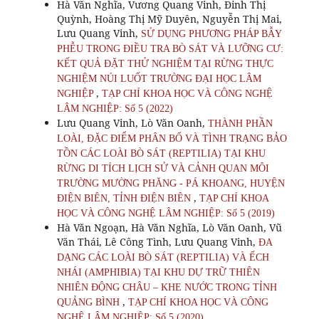
Hà Văn Nghĩa, Vương Quang Vinh, Đinh Thị
Quỳnh, Hoàng Thị Mỹ Duyên, Nguyễn Thị Mai,
Lưu Quang Vinh,
SỬ DỤNG PHƯƠNG PHÁP BẪY
PHỄU TRONG ĐIỀU TRA BÒ SÁT VÀ LƯỠNG CƯ:
KẾT QUẢ ĐẶT THỬ NGHIỆM TẠI RỪNG THỰC
NGHIỆM NÚI LUỐT TRƯỜNG ĐẠI HỌC LÂM
,
NGHIỆP
TẠP CHÍ KHOA HỌC VÀ CÔNG NGHỆ
LÂM NGHIỆP: Số 5 (2022)
Lưu Quang Vinh, Lò Văn Oanh,
THÀNH PHẦN
LOÀI, ĐẶC ĐIỂM PHÂN BỐ VÀ TÌNH TRẠNG BẢO
TỒN CÁC LOÀI BÒ SÁT (REPTILIA) TẠI KHU
RỪNG DI TÍCH LỊCH SỬ VÀ CẢNH QUAN MÔI
TRƯỜNG MƯỜNG PHĂNG - PÁ KHOANG, HUYỆN
,
ĐIỆN BIÊN, TỈNH ĐIỆN BIÊN
TẠP CHÍ KHOA
HỌC VÀ CÔNG NGHỆ LÂM NGHIỆP: Số 5 (2019)
Hà Văn Ngoạn, Hà Văn Nghĩa, Lò Văn Oanh, Vũ
Văn Thái, Lê Công Tình, Lưu Quang Vinh,
ĐA
DẠNG CÁC LOÀI BÒ SÁT (REPTILIA) VÀ ẾCH
NHÁI (AMPHIBIA) TẠI KHU DỰ TRỮ THIÊN
NHIÊN ĐỘNG CHÂU – KHE NƯỚC TRONG TỈNH
,
QUẢNG BÌNH
TẠP CHÍ KHOA HỌC VÀ CÔNG
NGHỆ LÂM NGHIỆP: Số 5 (2020)