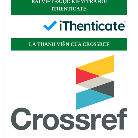
BÀI VIẾT ĐƯỢC KIỂM TRA BỞI
ITHENTICATE
LÀ THÀNH VIÊN CỦA CROSSREF