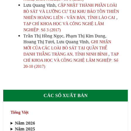
Lưu Quang Vinh,
CẬP NHẬT THÀNH PHẦN LOÀI
BÒ SÁT VÀ LƯỠNG CƯ TẠI KHU BẢO TỒN THIÊN
,
NHIÊN HOÀNG LIÊN - VĂN BÀN, TỈNH LÀO CAI
TẠP CHÍ KHOA HỌC VÀ CÔNG NGHỆ LÂM
NGHIỆP: Số 3 (2017)
Trần Thị Hồng Ngọc, Phạm Thị Kim Dung,
Hoang Thị Tươi, Lưu Quang Vinh,
GHI NHẬN
MỚI CỦA CÁC LOÀI BÒ SÁT TẠI QUẦN THỂ
,
DANH THẮNG TRÀNG AN, TỈNH NINH BÌNH
TẠP
CHÍ KHOA HỌC VÀ CÔNG NGHỆ LÂM NGHIỆP: Số
20-10 (2017)
CÁC SỐ XUẤT BẢN
Tiếng Việt
Năm 2026
Năm 2025