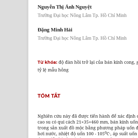
Nguyễn Thị Ánh Nguyệt
Trường Đại học Nông Lâm Tp. Hồ Chí Minh
Đặng Minh Hải
Trường Đại học Nông Lâm Tp. Hồ Chí Minh
độ đàn hồi trở lại của bán kính cong, gỗ
Từ khóa:
tỷ lệ mẫu hỏng
TÓM TẮT
Nghiên cứu này đã được tiến hành để xác định 
cao su có qui cách 21×35×460 mm, bán kính uố
trong sản xuất đồ mộc bằng phương pháp uốn đị
0
,
hơi nước, nhiệt độ uốn 100 - 105
C
, áp suất uốn