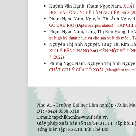
Huỳnh Văn Hạnh, Phạm Ngọc Nam,
XUẤT 
HỌC VÀ CÔNG NGHỆ LÂM NGHIỆP: Số 2 (20
Phạm Ngọc Nam, Nguyễn Thị Ánh Nguyệt
,
GỖ DẦU RÁI (Dipterocarpus alatus)
TẠP CHÍ 
Phạm Ngọc Nam, Tăng Thị Kim Hồng, Lê 
,
xuất gỗ kỹ thuật phục vụ cho sản xuất đồ mộc
T
Nguyễn Thị Ánh Nguyệt, Tăng Thị Kim H
XỬ LÝ BẰNG NANO ZnO ĐẾN MỘT SỐ TÍN
7 (2022)
Phùng Ngọc Nam, Nguyễn Thị Ánh Nguyệt
CHẤT CƠ LÝ CỦA GỖ XOÀI (Mangifera indica
Nhà A1 - Trường Đại học Lâm nghiệp - Xuân Mai
ĐT: +8424 8588 3318
E-mail: tapchikhcnln@vnuf.edu.vn
Giấy phép xuất bản số 119/GP-BTTTT cấp bởi Bộ
Tổng biên tập: PGS.TS. Bùi Thế Đồi