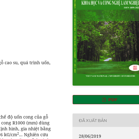
 cao su, quá trình uốn,
PDF
chế độ uốn cong của gỗ
ĐÃ XUẤT BẢN
n cong R1000 (mm) dùng
nh hình, gia nhiệt bằng
2
 6 kG/cm
... Nghiên cứu
28/06/2019