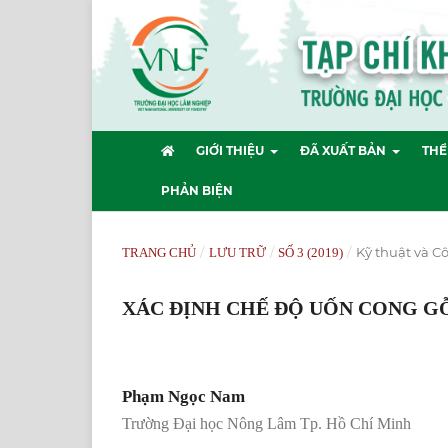
GIỚI THIỆU
ĐÃ XUẤT BẢN
THỂ
PHẢN BIỆN
/
/
/
Kỹ thuật và 
TRANG CHỦ
LƯU TRỮ
SỐ 3 (2019)
XÁC ĐỊNH CHẾ ĐỘ UỐN CONG 
Phạm Ngọc Nam
Trường Đại học Nông Lâm Tp. Hồ Chí Minh