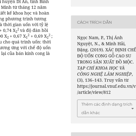
 huyện Dĩ An, tỉnh Bình
 Minh từ tháng 12 năm
iết kế khoa học và hoàn
dựng phương trình tương
CÁCH TRÍCH DẪN
 thời gian uốn với tỷ lệ
2
+ 0,74 X
và độ đàn hồi
2
2
2
00 X
+ 0,67 X
+ 0,69 X
;
Ngọc Nam, P., Thị Ánh
2
1
2
 cho quá trình uốn: thời
Nguyệt, N., & Minh Hải,
 tương ứng với chế độ uốn
Đặng. (2019). XÁC ĐỊNH CH
 lại của bán kính cong là
ĐỘ UỐN CONG GỖ CAO SU
TRONG SẢN XUẤT ĐỒ MỘC.
TẠP CHÍ KHOA HỌC VÀ
CÔNG NGHỆ LÂM NGHIỆP
,
(3), 136–143. Truy vấn từ
https://journal.vnuf.edu.vn/v
/article/view/812
Thêm các định dạng trích
dẫn khác