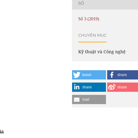
SỐ
Số 3 (2019)
CHUYÊN MỤC
Kỹ thuật và Công nghệ
tweet
share
share
share
mail
iả