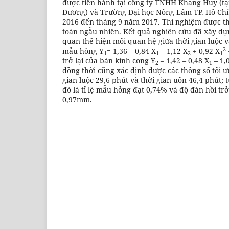
được tiến hành tại công ty TNHH Khang Huy (tại
Dương) và Trường Đại học Nông Lâm TP. Hồ Chí
2016 đến tháng 9 năm 2017. Thí nghiệm được th
toàn ngẫu nhiên. Kết quả nghiên cứu đã xây 
quan thể hiện mối quan hệ giữa thời gian luộc và
2
mẫu hỏng Y
= 1,36 – 0,84 X
– 1,12 X
+ 0,92 X
1
1
2
1
trở lại của bán kính cong Y
= 1,42 – 0,48 X
– 1,
2
1
đồng thời cũng xác định được các thông số tối ưu
gian luộc 29,6 phút và thời gian uốn 46,4 phút;
đó là tỉ lệ mẫu hỏng đạt 0,74% và độ đàn hồi trở
0,97mm.