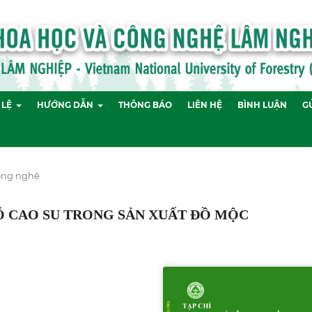
 LỆ
HƯỚNG DẪN
THÔNG BÁO
LIÊN HỆ
BÌNH LUẬN
GỬ
Công nghệ
GỖ CAO SU TRONG SẢN XUẤT ĐỒ MỘC