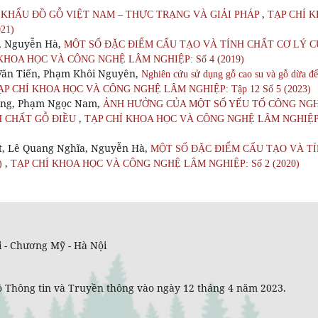
,
KHẨU ĐỒ GỖ VIỆT NAM – THỰC TRẠNG VÀ GIẢI PHÁP
TẠP CHÍ 
21)
, Nguyễn Hà,
MỘT SỐ ĐẶC ĐIỂM CẤU TẠO VÀ TÍNH CHẤT CƠ LÝ C
KHOA HỌC VÀ CÔNG NGHỆ LÂM NGHIỆP: Số 4 (2019)
Văn Tiến, Phạm Khôi Nguyên,
Nghiên cứu sử dụng gỗ cao su và gỗ dừa để
ẠP CHÍ KHOA HỌC VÀ CÔNG NGHỆ LÂM NGHIỆP: Tập 12 Số 5 (2023)
ồng, Phạm Ngọc Nam,
ẢNH HƯỞNG CỦA MỘT SỐ YẾU TỐ CÔNG NG
,
H CHẤT GỖ ĐIỀU
TẠP CHÍ KHOA HỌC VÀ CÔNG NGHỆ LÂM NGHIỆP
, Lê Quang Nghĩa, Nguyễn Hà,
MỘT SỐ ĐẶC ĐIỂM CẤU TẠO VÀ T
,
)
TẠP CHÍ KHOA HỌC VÀ CÔNG NGHỆ LÂM NGHIỆP: Số 2 (2020)
 - Chương Mỹ - Hà Nội
 Thông tin và Truyền thông vào ngày 12 tháng 4 năm 2023.