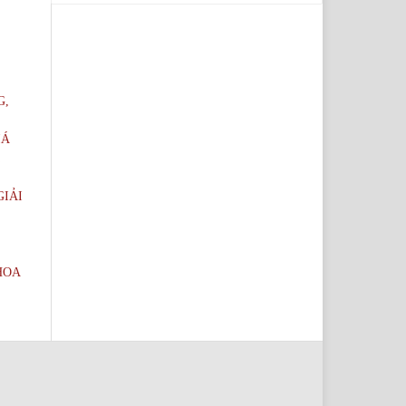
G,
IÁ
GIẢI
HOA