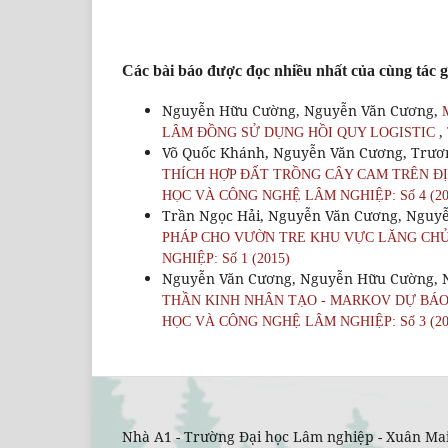
Các bài báo được đọc nhiều nhất của cùng tác g
Nguyễn Hữu Cường, Nguyễn Văn Cương,
,
LÂM ĐỒNG SỬ DỤNG HỒI QUY LOGISTIC
Võ Quốc Khánh, Nguyễn Văn Cương, Trươ
THÍCH HỢP ĐẤT TRỒNG CÂY CAM TRÊN Đ
HỌC VÀ CÔNG NGHỆ LÂM NGHIỆP: Số 4 (20
Trần Ngọc Hải, Nguyễn Văn Cương, Nguy
PHÁP CHO VƯỜN TRE KHU VỰC LĂNG CHỦ
NGHIỆP: Số 1 (2015)
Nguyễn Văn Cương, Nguyễn Hữu Cường, 
THẦN KINH NHÂN TẠO - MARKOV DỰ BÁ
HỌC VÀ CÔNG NGHỆ LÂM NGHIỆP: Số 3 (20
Nhà A1 - Trường Đại học Lâm nghiệp - Xuân Mai