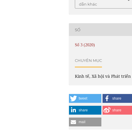
dẫn khác
SỐ
Số 3 (2020)
CHUYÊN MỤC
Kinh tế, Xã hội và Phát triển
tweet
share
share
share
mail