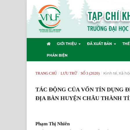
GIỚI THIỆU
ĐÃ XUẤT BẢN
THỂ
PHẢN BIỆN
/
/
/
Kinh tế, Xã hộ
TRANG CHỦ
LƯU TRỮ
SỐ 3 (2020)
TÁC ĐỘNG CỦA VỐN TÍN DỤNG 
ĐỊA BÀN HUYỆN CHÂU THÀNH TỈ
Phạm Thị Nhiên