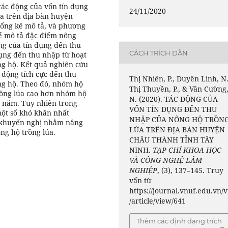
ác động của vốn tín dụng
24/11/2020
a trên địa bàn huyện
ống kê mô tả, và phương
ể mô tả đặc điểm nông
ộng của tín dụng đến thu
CÁCH TRÍCH DẪN
ụng đến thu nhập từ hoạt
ng hộ. Kết quả nghiên cứu
c động tích cực đến thu
Thị Nhiên, P., Duyên Linh, N.
ng hộ. Theo đó, nhóm hộ
Thị Thuyền, P., & Văn Cường
rồng lúa cao hơn nhóm hộ
N. (2020). TÁC ĐỘNG CỦA
t năm. Tuy nhiên trong
VỐN TÍN DỤNG ĐẾN THU
một số khó khăn nhất
NHẬP CỦA NÔNG HỘ TRỒN
ố khuyến nghị nhằm nâng
LÚA TRÊN ĐỊA BÀN HUYỆN
ng hộ trồng lúa.
CHÂU THÀNH TỈNH TÂY
NINH.
TẠP CHÍ KHOA HỌC
VÀ CÔNG NGHỆ LÂM
NGHIỆP
, (3), 137–145. Truy
vấn từ
https://journal.vnuf.edu.vn/v
/article/view/641
Thêm các định dạng trích