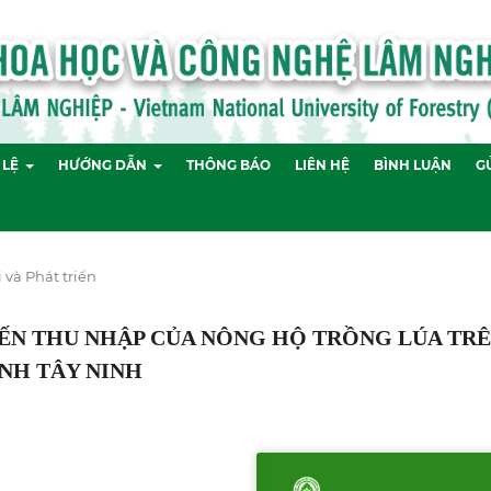
 LỆ
HƯỚNG DẪN
THÔNG BÁO
LIÊN HỆ
BÌNH LUẬN
GỬ
i và Phát triển
ĐẾN THU NHẬP CỦA NÔNG HỘ TRỒNG LÚA TR
NH TÂY NINH