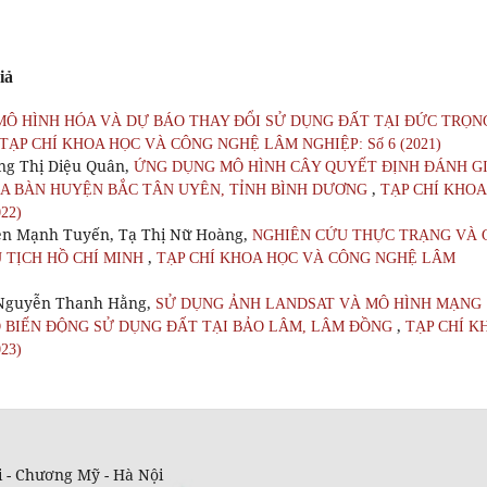
iả
MÔ HÌNH HÓA VÀ DỰ BÁO THAY ĐỔI SỬ DỤNG ĐẤT TẠI ĐỨC TRỌN
TẠP CHÍ KHOA HỌC VÀ CÔNG NGHỆ LÂM NGHIỆP: Số 6 (2021)
ng Thị Diệu Quân,
ỨNG DỤNG MÔ HÌNH CÂY QUYẾT ĐỊNH ĐÁNH G
,
ỊA BÀN HUYỆN BẮC TÂN UYÊN, TỈNH BÌNH DƯƠNG
TẠP CHÍ KHOA
22)
ễn Mạnh Tuyến, Tạ Thị Nữ Hoàng,
NGHIÊN CỨU THỰC TRẠNG VÀ 
,
 TỊCH HỒ CHÍ MINH
TẠP CHÍ KHOA HỌC VÀ CÔNG NGHỆ LÂM
Nguyễn Thanh Hằng,
SỬ DỤNG ẢNH LANDSAT VÀ MÔ HÌNH MẠNG
,
O BIẾN ĐỘNG SỬ DỤNG ĐẤT TẠI BẢO LÂM, LÂM ĐỒNG
TẠP CHÍ K
23)
 - Chương Mỹ - Hà Nội