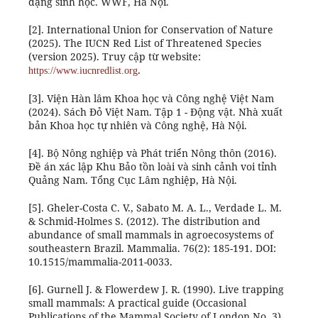
dạng sinh học. WWF, Hà Nội.
[2]. International Union for Conservation of Nature
(2025). The IUCN Red List of Threatened Species
(version 2025). Truy cập từ website:
.
https://www.iucnredlist.org
[3]. Viện Hàn lâm Khoa học và Công nghệ Việt Nam
(2024). Sách Đỏ Việt Nam. Tập 1 - Động vật. Nhà xuất
bản Khoa học tự nhiên và Công nghệ, Hà Nội.
[4]. Bộ Nông nghiệp và Phát triển Nông thôn (2016).
Đề án xác lập Khu Bảo tồn loài và sinh cảnh voi tỉnh
Quảng Nam. Tổng Cục Lâm nghiệp, Hà Nội.
[5]. Gheler-Costa C. V., Sabato M. A. L., Verdade L. M.
& Schmid-Holmes S. (2012). The distribution and
abundance of small mammals in agroecosystems of
southeastern Brazil. Mammalia. 76(2): 185-191. DOI:
10.1515/mammalia-2011-0033.
[6]. Gurnell J. & Flowerdew J. R. (1990). Live trapping
small mammals: A practical guide (Occasional
Publications of the Mammal Society of London No. 3).