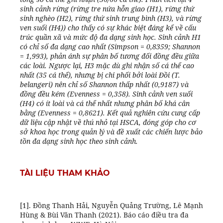
sinh cảnh rừng (rừng tre nứa hỗn giao (H1), rừng thứ
sinh nghèo (H2), rừng thứ sinh trung bình (H3), và rừng
ven suối (H4)) cho thấy có sự khác biệt đáng kể về cấu
trúc quần xã và mức độ đa dạng sinh học. Sinh cảnh H1
có chỉ số đa dạng cao nhất (Simpson = 0,8359; Shannon
= 1,993), phản ánh sự phân bố tương đối đồng đều giữa
các loài. Ngược lại, H3 mặc dù ghi nhận số cá thể cao
nhất (35 cá thể), nhưng bị chi phối bởi loài Đồi (T.
belangeri) nên chỉ số Shannon thấp nhất (0,9187) và
đồng đều kém (Evenness = 0,358). Sinh cảnh ven suối
(H4) có ít loài và cá thể nhất nhưng phân bố khá cân
bằng (Evenness = 0,8621). Kết quả nghiên cứu cung cấp
dữ liệu cập nhật về thú nhỏ tại HSCA, đóng góp cho cơ
sở khoa học trong quản lý và đề xuất các chiến lược bảo
tồn đa dạng sinh học theo sinh cảnh.
TÀI LIỆU THAM KHẢO
[1]. Đồng Thanh Hải, Nguyễn Quảng Trường, Lê Mạnh
Hùng & Bùi Văn Thanh (2021). Báo cáo điều tra đa