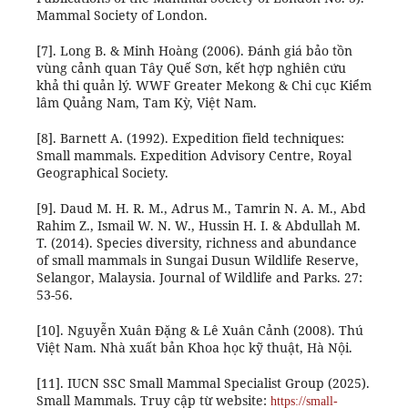
Mammal Society of London.
[7]. Long B. & Minh Hoàng (2006). Đánh giá bảo tồn
vùng cảnh quan Tây Quế Sơn, kết hợp nghiên cứu
khả thi quản lý. WWF Greater Mekong & Chi cục Kiểm
lâm Quảng Nam, Tam Kỳ, Việt Nam.
[8]. Barnett A. (1992). Expedition field techniques:
Small mammals. Expedition Advisory Centre, Royal
Geographical Society.
[9]. Daud M. H. R. M., Adrus M., Tamrin N. A. M., Abd
Rahim Z., Ismail W. N. W., Hussin H. I. & Abdullah M.
T. (2014). Species diversity, richness and abundance
of small mammals in Sungai Dusun Wildlife Reserve,
Selangor, Malaysia. Journal of Wildlife and Parks. 27:
53-56.
[10]. Nguyễn Xuân Đặng & Lê Xuân Cảnh (2008). Thú
Việt Nam. Nhà xuất bản Khoa học kỹ thuật, Hà Nội.
[11]. IUCN SSC Small Mammal Specialist Group (2025).
Small Mammals. Truy cập từ website:
https://small-