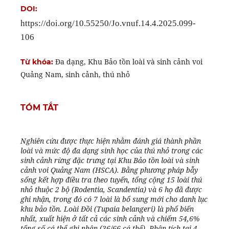
DOI:
https://doi.org/10.55250/Jo.vnuf.14.4.2025.099-
106
Đa dạng, Khu Bảo tồn loài và sinh cảnh voi
Từ khóa:
Quảng Nam, sinh cảnh, thú nhỏ
TÓM TẮT
Nghiên cứu được thực hiện nhằm đánh giá thành phần
loài và mức độ đa dạng sinh học của thú nhỏ trong các
sinh cảnh rừng đặc trưng tại Khu Bảo tồn loài và sinh
cảnh voi Quảng Nam (HSCA). Bằng phương pháp bẫy
sống kết hợp điều tra theo tuyến, tổng cộng 15 loài thú
nhỏ thuộc 2 bộ (Rodentia, Scandentia) và 6 họ đã được
ghi nhận, trong đó có 7 loài là bổ sung mới cho danh lục
khu bảo tồn. Loài Đồi (Tupaia belangeri) là phổ biến
nhất, xuất hiện ở tất cả các sinh cảnh và chiếm 54,6%
tổng số cá thể ghi nhận (36/66 cá thể). Phân tích tại 4