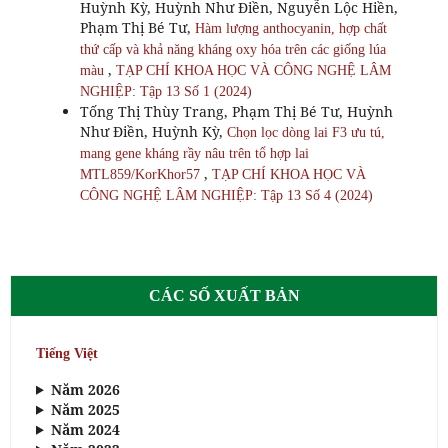
Huỳnh Kỳ, Huỳnh Như Điền, Nguyễn Lộc Hiền,
Phạm Thị Bé Tư,
Hàm lượng anthocyanin, hợp chất
thứ cấp và khả năng kháng oxy hóa trên các giống lúa
,
màu
TẠP CHÍ KHOA HỌC VÀ CÔNG NGHỆ LÂM
NGHIỆP: Tập 13 Số 1 (2024)
Tống Thị Thùy Trang, Phạm Thị Bé Tư, Huỳnh
Như Điền, Huỳnh Kỳ,
Chọn lọc dòng lai F3 ưu tú,
mang gene kháng rầy nâu trên tổ hợp lai
,
MTL859/KorKhor57
TẠP CHÍ KHOA HỌC VÀ
CÔNG NGHỆ LÂM NGHIỆP: Tập 13 Số 4 (2024)
CÁC SỐ XUẤT BẢN
Tiếng Việt
Năm 2026
Năm 2025
Năm 2024