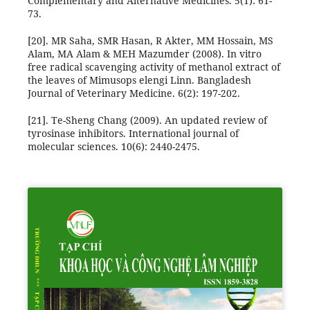
Complementary and Alternative Medicines. 5(1): 61-
73.
[20]. MR Saha, SMR Hasan, R Akter, MM Hossain, MS
Alam, MA Alam & MEH Mazumder (2008). In vitro
free radical scavenging activity of methanol extract of
the leaves of Mimusops elengi Linn. Bangladesh
Journal of Veterinary Medicine. 6(2): 197-202.
[21]. Te-Sheng Chang (2009). An updated review of
tyrosinase inhibitors. International journal of
molecular sciences. 10(6): 2440-2475.