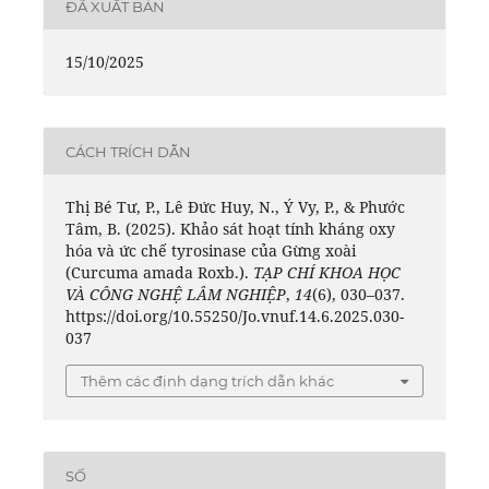
ĐÃ XUẤT BẢN
15/10/2025
CÁCH TRÍCH DẪN
Thị Bé Tư, P., Lê Đức Huy, N., Ý Vy, P., & Phước
Tâm, B. (2025). Khảo sát hoạt tính kháng oxy
hóa và ức chế tyrosinase của Gừng xoài
(Curcuma amada Roxb.).
TẠP CHÍ KHOA HỌC
VÀ CÔNG NGHỆ LÂM NGHIỆP
,
14
(6), 030–037.
https://doi.org/10.55250/Jo.vnuf.14.6.2025.030-
037
Thêm các định dạng trích dẫn khác
SỐ