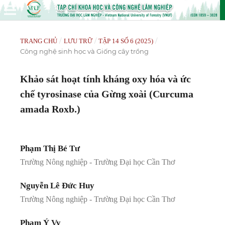
/
/
/
TRANG CHỦ
LƯU TRỮ
TẬP 14 SỐ 6 (2025)
Công nghệ sinh học và Giống cây trồng
Khảo sát hoạt tính kháng oxy hóa và ức
chế tyrosinase của Gừng xoài (Curcuma
amada Roxb.)
Phạm Thị Bé Tư
Trường Nông nghiệp - Trường Đại học Cần Thơ
Nguyễn Lê Đức Huy
Trường Nông nghiệp - Trường Đại học Cần Thơ
Phạm Ý Vy