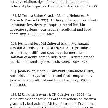
activity relationships of flavonoids isolated from
different plant species. Food chemistry. 92(2): 349-355.
[16]. M Teresa Satué-Gracia, Marina Heinonen &
Edwin N Frankel (1997). Anthocyanins as antioxidants
on human low-density lipoprotein and lecithin−
liposome systems. Journal of agricultural and food
chemistry. 45(9): 3362-3367.
[17]. Jesmin Akter, Md Zahorul Islam, Md Amzad
Hossain & Kensaku Takara (2021). Anti-tyrosinase
properties of different species of turmeric and
isolation of active compounds from Curcuma amada.
Medicinal Chemistry Research. 30(9): 1669-1676.
[18]. Joon-Kwan Moon & Takayuki Shibamoto (2009).
Antioxidant assays for plant and food components.
Journal of agricultural and food chemistry. 57(5):
1655-1666.
[19]. M Umamaheswari & TK Chatterjee (2008). In
vitro antioxidant activities of the fractions of Coccinia
grandis L. leaf extract. African Journal of Traditional,