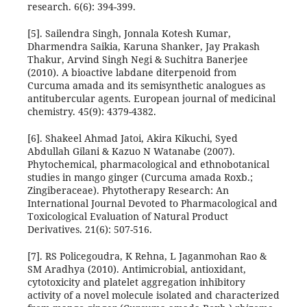
research. 6(6): 394-399.
[5]. Sailendra Singh, Jonnala Kotesh Kumar,
Dharmendra Saikia, Karuna Shanker, Jay Prakash
Thakur, Arvind Singh Negi & Suchitra Banerjee
(2010). A bioactive labdane diterpenoid from
Curcuma amada and its semisynthetic analogues as
antitubercular agents. European journal of medicinal
chemistry. 45(9): 4379-4382.
[6]. Shakeel Ahmad Jatoi, Akira Kikuchi, Syed
Abdullah Gilani & Kazuo N Watanabe (2007).
Phytochemical, pharmacological and ethnobotanical
studies in mango ginger (Curcuma amada Roxb.;
Zingiberaceae). Phytotherapy Research: An
International Journal Devoted to Pharmacological and
Toxicological Evaluation of Natural Product
Derivatives. 21(6): 507-516.
[7]. RS Policegoudra, K Rehna, L Jaganmohan Rao &
SM Aradhya (2010). Antimicrobial, antioxidant,
cytotoxicity and platelet aggregation inhibitory
activity of a novel molecule isolated and characterized