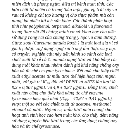
miễn dịch và phòng ngừa, điều trị bệnh mạn tính. Các
hợp chất tự nhiên có trong thảo mộc, gia vị, trái cây và
rau củ không chỉ tạo hương vị cho thực phẩm mà còn
mang lại nhiều lợi ích sức khỏe. Các thành phần hoạt
tính như polyphenol, terpenoid, alkaloid và flavonoid
trong thực vật đã chứng minh cơ sở khoa học cho việc
sử dụng rộng rãi của chúng trong y học và dinh dưỡng.
Gừng xoài (
Curcuma amada
Roxb.) là một loại gia vị có
giá trị được ứng dụng rộng rãi trong ẩm thực và y học
cổ truyền. Nghiên cứu này tiến hành so sánh các loại
chiết xuất từ rễ củ
C. amada
dạng tươi và khô bằng các
dung môi khác nhau nhằm đánh giá khả năng chống oxy
hóa và ức chế enzyme tyrosinase. Kết quả cho thấy chiết
xuất ethyl acetate từ mẫu tươi thể hiện hoạt tính mạnh
nhất, với giá trị IC₅₀ đối với DPPH và ABTS lần lượt là
8,3 ± 0,007 µg/mL và 4,9 ± 0,87 µg/mL. Đồng thời, chiết
xuất này cũng cho thấy khả năng ức chế enzyme
tyrosinase hiệu quả nhất (IC₅₀ = 42,64 ± 0,41 µg/mL),
vượt trội so với các chiết xuất từ acetone, methanol,
ethanol và nước. Ngoài ra, mẫu tươi nhìn chung cho
hoạt tính sinh học cao hơn mẫu khô, cho thấy tiềm năng
sử dụng nguyên liệu tươi trong các ứng dụng chống oxy
hóa và ức chế tyrosinase.