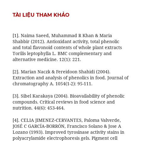
TÀI LIỆU THAM KHẢO
[1]. Naima Saeed, Muhammad R Khan & Maria
Shabbir (2012). Antioxidant activity, total phenolic
and total flavonoid contents of whole plant extracts
Torilis leptophylla L. BMC complementary and
alternative medicine. 12(1): 221.
[2]. Marian Naczk & Fereidoon Shahidi (2004).
Extraction and analysis of phenolics in food. Journal of
chromatography A. 1054(1-2): 95-111.
[3]. Sibel Karakaya (2004). Bioavailability of phenolic
compounds. Critical reviews in food science and
nutrition. 44(6): 453-464.
[4]. CELIA JIMENEZ‐CERVANTES, Paloma Valverde,
JOSÉ C GARCÍA‐BORRÓN, Francisco Solano & Jose A
Lozano (1993). Improved tyrosinase activity stains in
polyacrylamide electrophoresis gels. Pigment cell