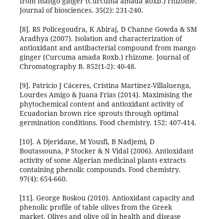
from mango ginger (Curcuma amada Roxb.) rhizome.
Journal of biosciences. 35(2): 231-240.
[8]. RS Policegoudra, K Abiraj, D Channe Gowda & SM
Aradhya (2007). Isolation and characterization of
antioxidant and antibacterial compound from mango
ginger (Curcuma amada Roxb.) rhizome. Journal of
Chromatography B. 852(1-2): 40-48.
[9]. Patricio J Cáceres, Cristina Martínez-Villaluenga,
Lourdes Amigo & Juana Frias (2014). Maximising the
phytochemical content and antioxidant activity of
Ecuadorian brown rice sprouts through optimal
germination conditions. Food chemistry. 152: 407-414.
[10]. A Djeridane, M Yousfi, B Nadjemi, D
Boutassouna, P Stocker & N Vidal (2006). Antioxidant
activity of some Algerian medicinal plants extracts
containing phenolic compounds. Food chemistry.
97(4): 654-660.
[11]. George Boskou (2010). Antioxidant capacity and
phenolic profile of table olives from the Greek
market. Olives and olive oil in health and disease