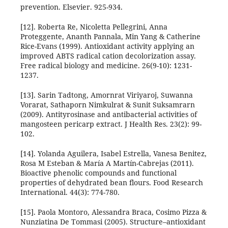
prevention. Elsevier. 925-934.
[12]. Roberta Re, Nicoletta Pellegrini, Anna
Proteggente, Ananth Pannala, Min Yang & Catherine
Rice-Evans (1999). Antioxidant activity applying an
improved ABTS radical cation decolorization assay.
Free radical biology and medicine. 26(9-10): 1231-
1237.
[13]. Sarin Tadtong, Amornrat Viriyaroj, Suwanna
Vorarat, Sathaporn Nimkulrat & Sunit Suksamrarn
(2009). Antityrosinase and antibacterial activities of
mangosteen pericarp extract. J Health Res. 23(2): 99-
102.
[14]. Yolanda Aguilera, Isabel Estrella, Vanesa Benitez,
Rosa M Esteban & María A Martín-Cabrejas (2011).
Bioactive phenolic compounds and functional
properties of dehydrated bean flours. Food Research
International. 44(3): 774-780.
[15]. Paola Montoro, Alessandra Braca, Cosimo Pizza &
Nunziatina De Tommasi (2005). Structure–antioxidant