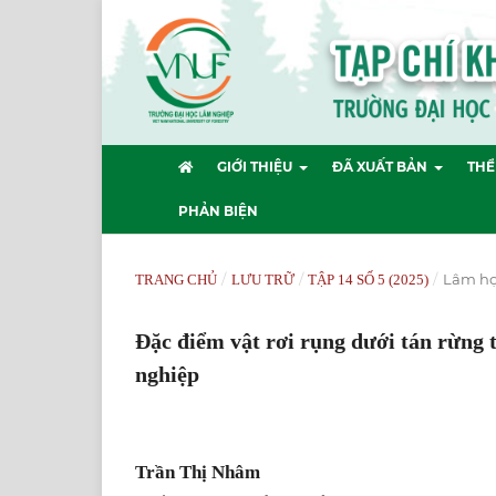
GIỚI THIỆU
ĐÃ XUẤT BẢN
THỂ
PHẢN BIỆN
/
/
/
Lâm họ
TRANG CHỦ
LƯU TRỮ
TẬP 14 SỐ 5 (2025)
Đặc điểm vật rơi rụng dưới tán rừng 
nghiệp
Trần Thị Nhâm