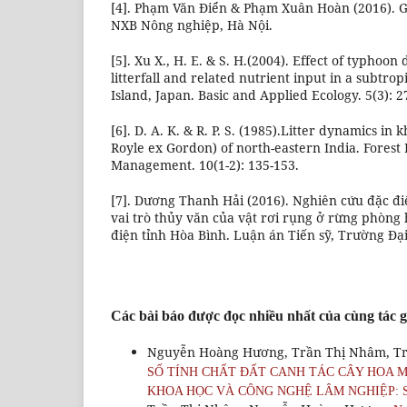
[4]. Phạm Văn Điển & Phạm Xuân Hoàn (2016). Gi
NXB Nông nghiệp, Hà Nội.
[5]. Xu X., H. E. & S. H.(2004). Effect of typhoon
litterfall and related nutrient input in a subtro
Island, Japan. Basic and Applied Ecology. 5(3): 2
[6]. D. A. K. & R. P. S. (1985).Litter dynamics in 
Royle ex Gordon) of north-eastern India. Forest
Management. 10(1-2): 135-153.
[7]. Dương Thanh Hải (2016). Nghiên cứu đặc đi
vai trò thủy văn của vật rơi rụng ở rừng phòn
điện tỉnh Hòa Bình. Luận án Tiến sỹ, Trường Đạ
Các bài báo được đọc nhiều nhất của cùng tác g
Nguyễn Hoàng Hương, Trần Thị Nhâm, Tr
SỐ TÍNH CHẤT ĐẤT CANH TÁC CÂY HOA 
KHOA HỌC VÀ CÔNG NGHỆ LÂM NGHIỆP: Số