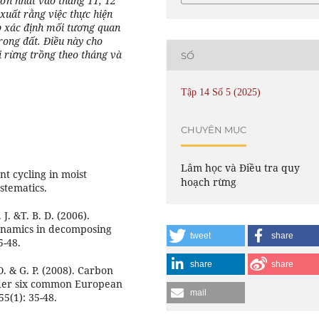
lớn nhất vào tháng 11, 12
xuất rằng việc thực hiện
p xác định mối tương quan
trong đất. Điều này cho
i rừng trồng theo tháng và
SỐ
Tập 14 Số 5 (2025)
CHUYÊN MỤC
Lâm học và Điều tra quy
ent cycling in moist
hoạch rừng
stematics.
 J. &T. B. D. (2006).
ynamics in decomposing
tweet
share
5-48.
share
share
 O. & G. P. (2008). Carbon
under six common European
mail
5(1): 35-48.