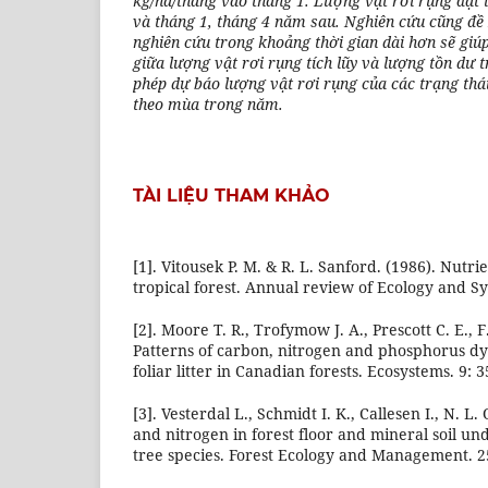
kg/ha/tháng vào tháng 1. Lượng vật rơi rụng đạt 
và tháng 1, tháng 4 năm sau. Nghiên cứu cũng đề 
nghiên cứu trong khoảng thời gian dài hơn sẽ giú
giữa lượng vật rơi rụng tích lũy và lượng tồn dư 
phép dự báo lượng vật rơi rụng của các trạng thá
theo mùa trong năm.
TÀI LIỆU THAM KHẢO
[1]. Vitousek P. M. & R. L. Sanford. (1986). Nutri
tropical forest. Annual review of Ecology and Sy
[2]. Moore T. R., Trofymow J. A., Prescott C. E., F.
Patterns of carbon, nitrogen and phosphorus d
foliar litter in Canadian forests. Ecosystems. 9: 3
[3]. Vesterdal L., Schmidt I. K., Callesen I., N. L.
and nitrogen in forest floor and mineral soil 
tree species. Forest Ecology and Management. 25