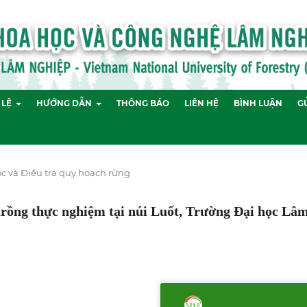
 LỆ
HƯỚNG DẪN
THÔNG BÁO
LIÊN HỆ
BÌNH LUẬN
GỬ
c và Điều tra quy hoạch rừng
trồng thực nghiệm tại núi Luốt, Trường Đại học Lâ