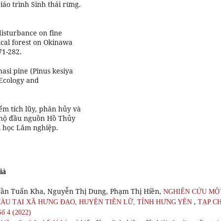
áo trình Sinh thái rừng.
 disturbance on fine
pical forest on Okinawa
71-282.
khasi pine (Pinus kesiya
 Ecology and
ểm tích lũy, phân hủy và
g hộ đầu nguồn Hồ Thủy
i học Lâm nghiệp.
iả
ần Tuấn Kha, Nguyễn Thị Dung, Phạm Thị Hiền,
NGHIÊN CỨU MỘ
,
MÀU TẠI XÃ HƯNG ĐẠO, HUYỆN TIÊN LỮ, TỈNH HƯNG YÊN
TẠP CH
 4 (2022)