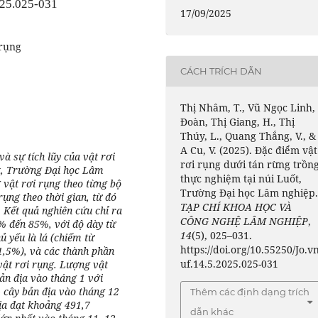
025.025-031
17/09/2025
 rụng
CÁCH TRÍCH DẪN
Thị Nhâm, T., Vũ Ngọc Linh,
Đoàn, Thị Giang, H., Thị
Thúy, L., Quang Thắng, V., &
A Cu, V. (2025). Đặc điểm vật
à sự tích lũy của vật rơi
rơi rụng dưới tán rừng trồn
ốt, Trường Đại học Lâm
thực nghiệm tại núi Luốt,
 vật rơi rụng theo từng bộ
Trường Đại học Lâm nghiệp
ụng theo thời gian, từ đó
TẠP CHÍ KHOA HỌC VÀ
. Kết quả nghiên cứu chỉ ra
CÔNG NGHỆ LÂM NGHIỆP
,
% đến 85%, với độ dày từ
14
(5), 025–031.
 yếu là lá (chiếm từ
https://doi.org/10.55250/Jo.v
1,5%), và các thành phần
uf.14.5.2025.025-031
vật rơi rụng. Lượng vật
ản địa vào tháng 1 với
 cây bản địa vào tháng 12
Thêm các định dạng trích
ịa đạt khoảng 491,7
dẫn khác