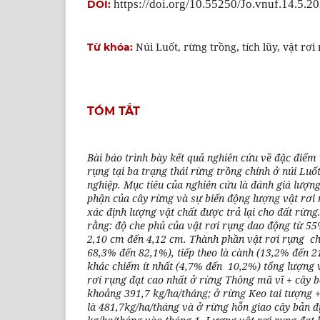
https://doi.org/10.55250/Jo.vnuf.14.5.2
DOI:
Núi Luốt, rừng trồng, tích lũy, vật rơi
Từ khóa:
TÓM TẮT
Bài báo trình bày kết quả nghiên cứu về đặc điểm v
rụng tại ba trạng thái rừng trồng chính ở núi Lu
nghiệp. Mục tiêu của nghiên cứu là đánh giá lượng
phận của cây rừng và sự biến động lượng vật rơi r
xác định lượng vật chất được trả lại cho đất rừng
rằng: độ che phủ của vật rơi rụng dao động từ 55
2,10 cm đến 4,12 cm.
Thành phần vật rơi rụng chủ
68,3% đến 82,1%), tiếp theo là cành (13,2% đến 2
khác chiếm ít nhất (4,7% đến 10,2%) tổng lượng 
rơi rụng đạt cao nhất ở rừng Thông mã vĩ + cây b
khoảng 391,7 kg/ha/tháng; ở rừng Keo tai tượng +
là 481,7kg/ha/tháng và ở rừng hỗn giao cây bản đ