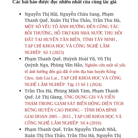
Các bài báo được đọc nhiều nhất của cùng tác giả
Nguyễn Thị Hải, Nguyễn Châu Sang, Phạm
Thanh Quế, Xuân Thị Thu Thảo, Trần Thu Hà,
MỘT SỐ YẾU TỐ ẢNH HƯỞNG ĐẾN CÔNG TÁC
BỒI THƯỜNG, HỖ TRỢ KHI NHÀ NƯỚC THU HỒI
,
ĐẤT TẠI HUYỆN TÂN BIÊN, TỈNH TÂY NINH
TẠP CHÍ KHOA HỌC VÀ CÔNG NGHỆ LÂM
NGHIỆP: Số 3 (2023)
Phạm Thanh Quế, Huỳnh Hoài Vũ, Vũ Thị
Quỳnh Nga, Phùng Văn Hảo,
Nghiên cứu một số yếu
tố ảnh hưởng đến giá đất ở trên địa bàn huyện Kông
,
Chro, tỉnh Gia Lai
TẠP CHÍ KHOA HỌC VÀ CÔNG
NGHỆ LÂM NGHIỆP: Tập 13 Số 1 (2024)
Trần Thu Hà, Phùng Minh Tám, Phạm Thanh
Quế, Lê Thị Giang,
ỨNG DỤNG GIS VÀ VIỄN
THÁM TRONG GIÁM SÁT BIẾN ĐỘNG DIỆN TÍCH
RỪNG HUYỆN CAO PHONG – TỈNH HÒA BÌNH
,
GIAI ĐOẠN 2005 – 2015
TẠP CHÍ KHOA HỌC VÀ
CÔNG NGHỆ LÂM NGHIỆP: Số 4 (2016)
Phạm Thanh Quế, Trần Nguyễn Thanh Nhã,
Xuân Thị Thu Thảo, Trần Thu Hà, Nguyễn Thị