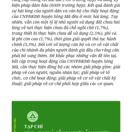
biện pháp đảm bảo (6009 trường hợp). Kết quả đánh giá
sự hài lòng của người dân và cán bộ cho thấy hoạt động
của CNPĐKĐĐ huyện Sông Mã đều ở mức hài lòng. Tuy
nhiên, vẫn còn một tỷ lệ nhỏ người sử dụng đất chưa hài
lòng về nơi thực hiện chưa đủ chỗ ngồi chờ (1,7%),
trang thiết bị thực hiện chưa dễ sử dụng (2,5%), phí và
lệ phí còn cao (1,7%), thời gian giải quyết thủ tục hành
chính (3,3%). Đối với số lượng cán bộ và cơ sở vật chất
của chi nhánh đa phần người đánh giá đều cho rằng cần
phải bổ sung thêm. Để khắc phục những vấn đề tồn tại,
bất cập trong hoạt động của CNVPĐKĐĐ huyện Sông
Mã, cần thực hiện đồng bộ các nhóm giải pháp gồm: giải
pháp về con người, nguồn nhân lực; giải pháp về tổ
chức, cơ chế hoạt động; giải pháp về cơ sở vật chất kỹ
thuật; giải pháp về cơ chế phối hợp giữa các cơ quan.