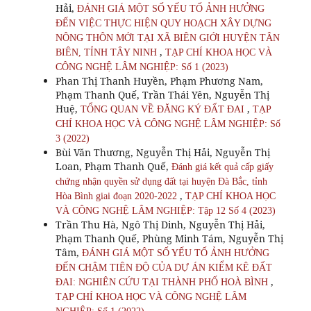
Hải,
ĐÁNH GIÁ MỘT SỐ YẾU TỐ ẢNH HƯỞNG
ĐẾN VIỆC THỰC HIỆN QUY HOẠCH XÂY DỰNG
NÔNG THÔN MỚI TẠI XÃ BIÊN GIỚI HUYỆN TÂN
,
BIÊN, TỈNH TÂY NINH
TẠP CHÍ KHOA HỌC VÀ
CÔNG NGHỆ LÂM NGHIỆP: Số 1 (2023)
Phan Thị Thanh Huyền, Phạm Phương Nam,
Phạm Thanh Quế, Trần Thái Yên, Nguyễn Thị
Huệ,
,
TỔNG QUAN VỀ ĐĂNG KÝ ĐẤT ĐAI
TẠP
CHÍ KHOA HỌC VÀ CÔNG NGHỆ LÂM NGHIỆP: Số
3 (2022)
Bùi Văn Thương, Nguyễn Thị Hải, Nguyễn Thị
Loan, Phạm Thanh Quế,
Đánh giá kết quả cấp giấy
chứng nhận quyền sử dụng đất tại huyện Đà Bắc, tỉnh
,
Hòa Bình giai đoạn 2020-2022
TẠP CHÍ KHOA HỌC
VÀ CÔNG NGHỆ LÂM NGHIỆP: Tập 12 Số 4 (2023)
Trần Thu Hà, Ngô Thị Dinh, Nguyễn Thị Hải,
Phạm Thanh Quế, Phùng Minh Tám, Nguyễn Thị
Tâm,
ĐÁNH GIÁ MỘT SỐ YẾU TỐ ẢNH HƯỞNG
ĐẾN CHẬM TIÊN ĐỘ CỦA DỰ ÁN KIỂM KÊ ĐẤT
,
ĐAI: NGHIÊN CỨU TẠI THÀNH PHỐ HOÀ BÌNH
TẠP CHÍ KHOA HỌC VÀ CÔNG NGHỆ LÂM