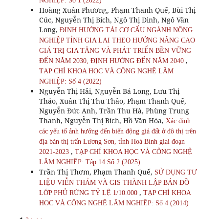
NGHIỆP: Số 1 (2022)
Hoàng Xuân Phương, Phạm Thanh Quế, Bùi Thị
Cúc, Nguyễn Thị Bích, Ngô Thị Dinh, Ngô Văn
Long,
ĐỊNH HƯỚNG TÁI CƠ CẤU NGÀNH NÔNG
NGHIỆP TỈNH GIA LAI THEO HƯỚNG NÂNG CAO
GIÁ TRỊ GIA TĂNG VÀ PHÁT TRIỂN BỀN VỮNG
,
ĐẾN NĂM 2030, ĐỊNH HƯỚNG ĐẾN NĂM 2040
TẠP CHÍ KHOA HỌC VÀ CÔNG NGHỆ LÂM
NGHIỆP: Số 4 (2022)
Nguyễn Thị Hải, Nguyễn Bá Long, Lưu Thị
Thảo, Xuân Thị Thu Thảo, Phạm Thanh Quế,
Nguyễn Đức Anh, Trần Thu Hà, Phùng Trung
Thanh, Nguyễn Thị Bích, Hồ Văn Hóa,
Xác định
các yếu tố ảnh hưởng đến biến động giá đất ở đô thị trên
địa bàn thị trấn Lương Sơn, tỉnh Hoà Bình giai đoạn
,
2021-2023
TẠP CHÍ KHOA HỌC VÀ CÔNG NGHỆ
LÂM NGHIỆP: Tập 14 Số 2 (2025)
Trần Thị Thơm, Phạm Thanh Quế,
SỬ DỤNG TƯ
LIỆU VIỄN THÁM VÀ GIS THÀNH LẬP BẢN ĐỒ
,
LỚP PHỦ RỪNG TỶ LỆ 1/10.000
TẠP CHÍ KHOA
HỌC VÀ CÔNG NGHỆ LÂM NGHIỆP: Số 4 (2014)