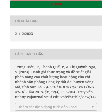
PDF
ĐÃ XUẤT BẢN
21/12/2023
CÁCH TRÍCH DẪN
Trung Hiếu, P., Thanh Quế, P., & Thị Quỳnh Nga,
V. (2023). Đánh giá thực trạng và đề xuất giải
pháp nâng cao chất lượng hoạt động của chi
nhánh Văn phòng Đăng ký đất đai huyện Sông
Mã, tỉnh Sơn La.
TẠP CHÍ KHOA HỌC VÀ CÔNG
NGHỆ LÂM NGHIỆP
,
12
(4), 093–104. Truy vấn
từ https://journal.vnuf.edu.vn/vi/article/view/142
Thêm các định dạng trích dẫn khác