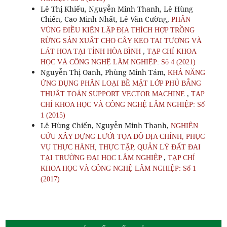
Lê Thị Khiếu, Nguyễn Minh Thanh, Lê Hùng
Chiến, Cao Minh Nhất, Lê Văn Cường,
PHÂN
VÙNG ĐIỀU KIỆN LẬP ĐỊA THÍCH HỢP TRỒNG
RỪNG SẢN XUẤT CHO CÂY KEO TAI TƯỢNG VÀ
,
LÁT HOA TẠI TỈNH HÒA BÌNH
TẠP CHÍ KHOA
HỌC VÀ CÔNG NGHỆ LÂM NGHIỆP: Số 4 (2021)
Nguyễn Thị Oanh, Phùng Minh Tám,
KHẢ NĂNG
ỨNG DỤNG PHÂN LOẠI BỀ MẶT LỚP PHỦ BẰNG
,
THUẬT TOÁN SUPPORT VECTOR MACHINE
TẠP
CHÍ KHOA HỌC VÀ CÔNG NGHỆ LÂM NGHIỆP: Số
1 (2015)
Lê Hùng Chiến, Nguyễn Minh Thanh,
NGHIÊN
CỨU XÂY DỰNG LƯỚI TỌA ĐỘ ĐỊA CHÍNH, PHỤC
VỤ THỰC HÀNH, THỰC TẬP, QUẢN LÝ ĐẤT ĐAI
,
TẠI TRƯỜNG ĐẠI HỌC LÂM NGHIỆP
TẠP CHÍ
KHOA HỌC VÀ CÔNG NGHỆ LÂM NGHIỆP: Số 1
(2017)