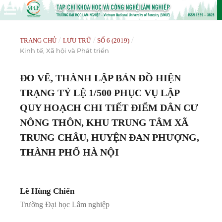
/
/
/
TRANG CHỦ
LƯU TRỮ
SỐ 6 (2019)
Kinh tế, Xã hội và Phát triển
ĐO VẼ, THÀNH LẬP BẢN ĐỒ HIỆN
TRẠNG TỶ LỆ 1/500 PHỤC VỤ LẬP
QUY HOẠCH CHI TIẾT ĐIỂM DÂN CƯ
NÔNG THÔN, KHU TRUNG TÂM XÃ
TRUNG CHÂU, HUYỆN ĐAN PHƯỢNG,
THÀNH PHỐ HÀ NỘI
Lê Hùng Chiến
Trường Đại học Lâm nghiệp