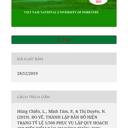
PDF
ĐÃ XUẤT BẢN
28/12/2019
CÁCH TRÍCH DẪN
Hùng Chiến, L., Minh Tám, P., & Thị Duyên, N.
(2019). ĐO VẼ, THÀNH LẬP BẢN ĐỒ HIỆN
TRẠNG TỶ LỆ 1/500 PHỤC VỤ LẬP QUY HOẠCH