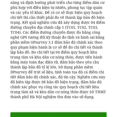
năng và định hướng phát triển cho từng điểm dân cư
phù hợp với điều kiện tự nhiên, phong tục tập quán
và các yếu tố khác. Để có cơ sở thực hiện quy hoạch
chi tiết thì cần thiết phải đo vẽ thành lập bản đồ hiện
trạng. Kết quả nghiên cứu đã xây dựng được 04 điểm
đường chuyền địa chính cấp 1 (TC01, TC02, TC03,
TC04). Các điểm đường chuyển được đo bằng công
nghệ GPS tương đối kỹ thuật đo tĩnh và bình sai bằng
phần mềm GPsurvey 3.1 đảm bảo độ chính xác theo
quy phạm hiện hành là cơ sở để đo chi tiết và thành
lập bản đồ. Đo chi tiết tại 04 điểm quy hoạch khu
trung tâm và khu dân cư nông thôn, được tiến hành
bằng máy toàn đạc điện tử, đảm bảo theo yêu cầu
thành lập bản đồ tỷ lệ lớn. Sử dụng phần mềm
DPsurvey để trút số liệu, tính toán tọa độ cá điểm chi
tiết đảm bảo độ chính xác, độ tin cậy. Nghiên cứu này
đã biên tập được 08 bản đồ hiện trạng, đảm bảo độ
chính xác phục vụ công tác quy hoạch chi tiết khu
trung tâm xã và khu dân cư nông thôn được Sở TNMT
thành phố Hà Nội nghiệm thu đưa vào sử dụng.