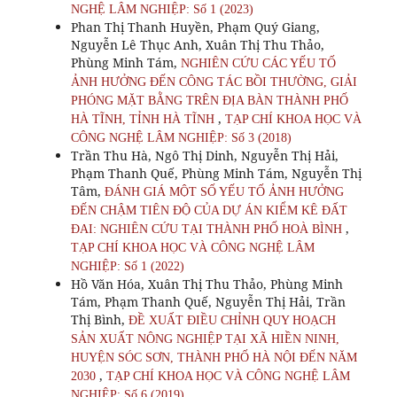
NGHỆ LÂM NGHIỆP: Số 1 (2023)
Phan Thị Thanh Huyền, Phạm Quý Giang,
Nguyễn Lê Thục Anh, Xuân Thị Thu Thảo,
Phùng Minh Tám,
NGHIÊN CỨU CÁC YẾU TỐ
ẢNH HƯỞNG ĐẾN CÔNG TÁC BỒI THƯỜNG, GIẢI
PHÓNG MẶT BẰNG TRÊN ĐỊA BÀN THÀNH PHỐ
,
HÀ TĨNH, TỈNH HÀ TĨNH
TẠP CHÍ KHOA HỌC VÀ
CÔNG NGHỆ LÂM NGHIỆP: Số 3 (2018)
Trần Thu Hà, Ngô Thị Dinh, Nguyễn Thị Hải,
Phạm Thanh Quế, Phùng Minh Tám, Nguyễn Thị
Tâm,
ĐÁNH GIÁ MỘT SỐ YẾU TỐ ẢNH HƯỞNG
ĐẾN CHẬM TIÊN ĐỘ CỦA DỰ ÁN KIỂM KÊ ĐẤT
,
ĐAI: NGHIÊN CỨU TẠI THÀNH PHỐ HOÀ BÌNH
TẠP CHÍ KHOA HỌC VÀ CÔNG NGHỆ LÂM
NGHIỆP: Số 1 (2022)
Hồ Văn Hóa, Xuân Thị Thu Thảo, Phùng Minh
Tám, Phạm Thanh Quế, Nguyễn Thị Hải, Trần
Thị Bình,
ĐỀ XUẤT ĐIỀU CHỈNH QUY HOẠCH
SẢN XUẤT NÔNG NGHIỆP TẠI XÃ HIỀN NINH,
HUYỆN SÓC SƠN, THÀNH PHỐ HÀ NỘI ĐẾN NĂM
,
2030
TẠP CHÍ KHOA HỌC VÀ CÔNG NGHỆ LÂM
NGHIỆP: Số 6 (2019)