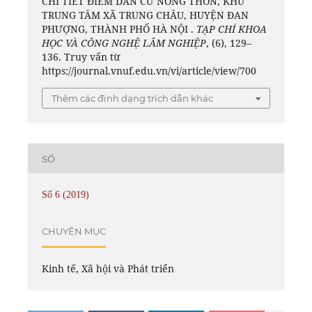
CHI TIẾT ĐIỂM DÂN CƯ NÔNG THÔN, KHU
TRUNG TÂM XÃ TRUNG CHÂU, HUYỆN ĐAN
PHƯỢNG, THÀNH PHỐ HÀ NỘI .
TẠP CHÍ KHOA
HỌC VÀ CÔNG NGHỆ LÂM NGHIỆP
, (6), 129–
136. Truy vấn từ
https://journal.vnuf.edu.vn/vi/article/view/700
Thêm các định dạng trích dẫn khác
SỐ
Số 6 (2019)
CHUYÊN MỤC
Kinh tế, Xã hội và Phát triển