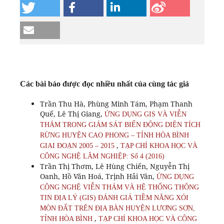
Các bài báo được đọc nhiều nhất của cùng tác giả
Trần Thu Hà, Phùng Minh Tám, Phạm Thanh
Quế, Lê Thị Giang,
ỨNG DỤNG GIS VÀ VIỄN
THÁM TRONG GIÁM SÁT BIẾN ĐỘNG DIỆN TÍCH
RỪNG HUYỆN CAO PHONG – TỈNH HÒA BÌNH
,
GIAI ĐOẠN 2005 – 2015
TẠP CHÍ KHOA HỌC VÀ
CÔNG NGHỆ LÂM NGHIỆP: Số 4 (2016)
Trần Thị Thơm, Lê Hùng Chiến, Nguyễn Thị
Oanh, Hồ Văn Hoá, Trịnh Hải Vân,
ỨNG DỤNG
CÔNG NGHỆ VIỄN THÁM VÀ HỆ THỐNG THÔNG
TIN ĐỊA LÝ (GIS) ĐÁNH GIÁ TIỀM NĂNG XÓI
MÒN ĐẤT TRÊN ĐỊA BÀN HUYỆN LƯƠNG SƠN,
,
TỈNH HÒA BÌNH
TẠP CHÍ KHOA HỌC VÀ CÔNG