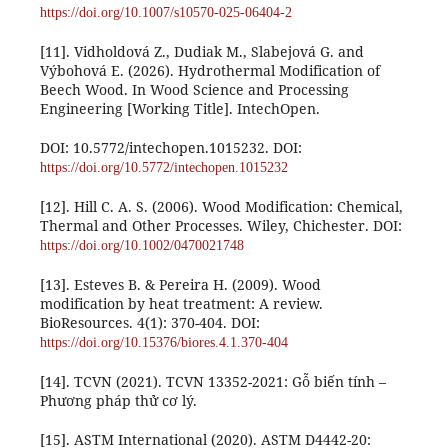
https://doi.org/10.1007/s10570-025-06404-2
[11]. Vidholdová Z., Dudiak M., Slabejová G. and
Výbohová E. (2026). Hydrothermal Modification of
Beech Wood. In Wood Science and Processing
Engineering [Working Title]. IntechOpen.
DOI: 10.5772/intechopen.1015232. DOI:
https://doi.org/10.5772/intechopen.1015232
[12]. Hill C. A. S. (2006). Wood Modification: Chemical,
Thermal and Other Processes. Wiley, Chichester. DOI:
https://doi.org/10.1002/0470021748
[13]. Esteves B. & Pereira H. (2009). Wood
modification by heat treatment: A review.
BioResources. 4(1): 370-404. DOI:
https://doi.org/10.15376/biores.4.1.370-404
[14]. TCVN (2021). TCVN 13352-2021: Gỗ biến tính –
Phương pháp thử cơ lý.
[15]. ASTM International (2020). ASTM D4442-20: