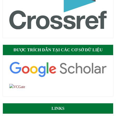
ĐƯỢC TRÍCH DẪN TẠI CÁC CƠ SỞ DỮ LIỆU
LINKS