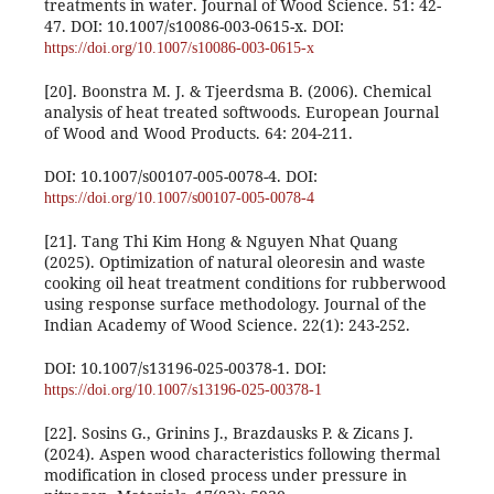
treatments in water. Journal of Wood Science. 51: 42-
47. DOI: 10.1007/s10086-003-0615-x. DOI:
https://doi.org/10.1007/s10086-003-0615-x
[20]. Boonstra M. J. & Tjeerdsma B. (2006). Chemical
analysis of heat treated softwoods. European Journal
of Wood and Wood Products. 64: 204-211.
DOI: 10.1007/s00107-005-0078-4. DOI:
https://doi.org/10.1007/s00107-005-0078-4
[21]. Tang Thi Kim Hong & Nguyen Nhat Quang
(2025). Optimization of natural oleoresin and waste
cooking oil heat treatment conditions for rubberwood
using response surface methodology. Journal of the
Indian Academy of Wood Science. 22(1): 243-252.
DOI: 10.1007/s13196-025-00378-1. DOI:
https://doi.org/10.1007/s13196-025-00378-1
[22]. Sosins G., Grinins J., Brazdausks P. & Zicans J.
(2024). Aspen wood characteristics following thermal
modification in closed process under pressure in