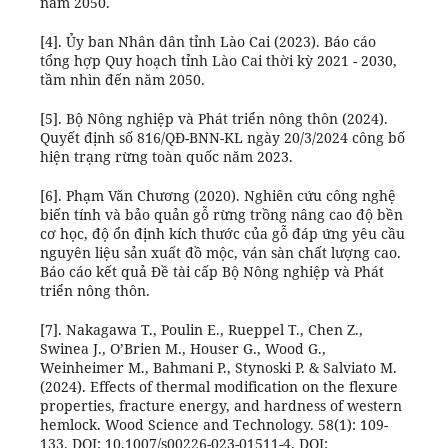
năm 2050.
[4]. Ủy ban Nhân dân tỉnh Lào Cai (2023). Báo cáo
tổng hợp Quy hoạch tỉnh Lào Cai thời kỳ 2021 - 2030,
tầm nhìn đến năm 2050.
[5]. Bộ Nông nghiệp và Phát triển nông thôn (2024).
Quyết định số 816/QĐ-BNN-KL ngày 20/3/2024 công bố
hiện trạng rừng toàn quốc năm 2023.
[6]. Phạm Văn Chương (2020). Nghiên cứu công nghệ
biến tính và bảo quản gỗ rừng trồng nâng cao độ bền
cơ học, độ ổn định kích thước của gỗ đáp ứng yêu cầu
nguyên liệu sản xuất đồ mộc, ván sàn chất lượng cao.
Báo cáo kết quả Đề tài cấp Bộ Nông nghiệp và Phát
triển nông thôn.
[7]. Nakagawa T., Poulin E., Rueppel T., Chen Z.,
Swinea J., O’Brien M., Houser G., Wood G.,
Weinheimer M., Bahmani P., Stynoski P. & Salviato M.
(2024). Effects of thermal modification on the flexure
properties, fracture energy, and hardness of western
hemlock. Wood Science and Technology. 58(1): 109-
133. DOI: 10.1007/s00226-023-01511-4. DOI: