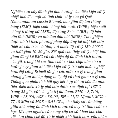
Nghiên cứu này đánh giá ảnh hưởng của điều kiện xử lý
nhiệt khô đến một số tính chất cơ lý của gỗ Quế
(Cinnamomum cassia Blume), bao gồm độ ẩm thăng
bằng (EMC), hiệu suất chống hút nước (WRE), hiệu suất
chống trương nở (ASE), độ cứng Brinell (BH), độ bền
uốn tĩnh (MOR) và mô-đun đàn hồi (MOE). Thí nghiệm
được bố trí theo phương pháp đáp ứng bề mặt kết hợp
thiết kế cấu trúc có tâm, với nhiệt độ xử lý 150–200°C
và thời gian 10–20 giờ. Kết quả cho thấy xử lý nhiệt làm
giảm đáng kể EMC và cải thiện độ ổn định kích thước
của gỗ, trong khi các tính chất cơ học chịu uốn có xu
hướng suy giảm khi điều kiện xử lý trở nên khắc nghiệt
hơn. Độ cứng Brinell tăng ở các mức xử lý trung gian
nhưng giảm khi áp dụng nhiệt độ và thời gian xử lý cao.
Thông qua phân tích hồi quy kết hợp tối ưu hóa đa mục
tiêu, điều kiện xử lý phù hợp được xác định tại 167°C
trong 22 giờ, với các giá trị dự đoán: EMC = 8,71%,
WRE = 28,0%, ASE = 36,1%, BH = 11,72 N/mm², MOR =
77,18 MPa và MOE = 8,41 GPa, cho thấy sự cân bằng
giữa khả năng ổn định kích thước và duy trì tính chất cơ
học. Kết quả nghiên cứu cung cấp cơ sở khoa học cho
việc lựa chọn chế độ xử lý nhiệt khô thích hợp, góp phần