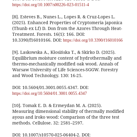
https://doi.org/10.1007/s00226-023-01511-4
[8]. Esteves B., Nunes L., Lopes R. & Cruz-Lopes L.
(2025). Enhanced Properties of Cryptomeria japonica
(Thunb ex Lf) D. Don from the Azores Through Heat-
Treatment. Forests. 16(1): 166. DOI:
10.3390/f16010166. DOI:
https://doi.org/10.3390/f16010166
[9]. Laskowska A., Kłosińska T., & Skirko D. (2025).
Equilibrium moisture content of hydrothermally and
thermo-mechanically modified oak wood. Annals of
Warsaw University of Life Sciences-SGGW. Forestry
and Wood Technology. 130: 16-25.
DOI: 10.5604/01.3001.0055.4347. DOI:
https://doi.org/10.5604/01.3001.0055.4347
[10]. Tomak E. D. & Ermeydan M. A. (2025).
Measuring dimensional stability of thermally modified
ayous and iroko wood: Comparison of the three test
methods. Cellulose. 32: 2581–2597.
DOI: 10.1007/s10570-025-06404-2. DOI: