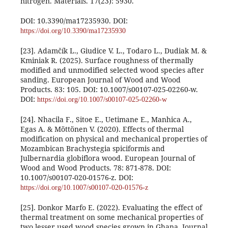
nitrogen. Materials. 17(23): 5930.
DOI: 10.3390/ma17235930. DOI:
https://doi.org/10.3390/ma17235930
[23]. Adamčík L., Giudice V. L., Todaro L., Dudiak M. &
Kminiak R. (2025). Surface roughness of thermally
modified and unmodified selected wood species after
sanding. European Journal of Wood and Wood
Products. 83: 105. DOI: 10.1007/s00107-025-02260-w.
DOI:
https://doi.org/10.1007/s00107-025-02260-w
[24]. Nhacila F., Sitoe E., Uetimane E., Manhica A.,
Egas A. & Möttönen V. (2020). Effects of thermal
modification on physical and mechanical properties of
Mozambican Brachystegia spiciformis and
Julbernardia globiflora wood. European Journal of
Wood and Wood Products. 78: 871-878. DOI:
10.1007/s00107-020-01576-z. DOI:
https://doi.org/10.1007/s00107-020-01576-z
[25]. Donkor Marfo E. (2022). Evaluating the effect of
thermal treatment on some mechanical properties of
two lesser used wood species grown in Ghana. Journal