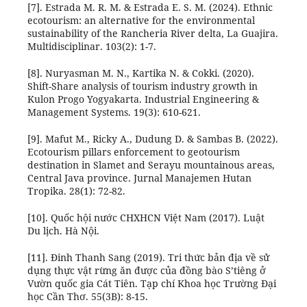
[7]. Estrada M. R. M. & Estrada E. S. M. (2024). Ethnic
ecotourism: an alternative for the environmental
sustainability of the Rancheria River delta, La Guajira.
Multidisciplinar. 103(2): 1-7.
[8]. Nuryasman M. N., Kartika N. & Cokki. (2020).
Shift-Share analysis of tourism industry growth in
Kulon Progo Yogyakarta. Industrial Engineering &
Management Systems. 19(3): 610-621.
[9]. Mafut M., Ricky A., Dudung D. & Sambas B. (2022).
Ecotourism pillars enforcement to geotourism
destination in Slamet and Serayu mountainous areas,
Central Java province. Jurnal Manajemen Hutan
Tropika. 28(1): 72-82.
[10]. Quốc hội nước CHXHCN Việt Nam (2017). Luật
Du lịch. Hà Nội.
[11]. Đinh Thanh Sang (2019). Tri thức bản địa về sử
dụng thực vật rừng ăn được của đồng bào S’tiêng ở
Vườn quốc gia Cát Tiên. Tạp chí Khoa học Trường Đại
học Cần Thơ. 55(3B): 8-15.