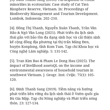
minorities in ecotourism: Case study of Cat Tien
Biosphere Reserve, Vietnam. In: Proceedings of
Biodiversity Management and Tourism Development.
Lombok, Indonesia. 202–210.
[4]. Đồng Thị Thanh, Nguyễn Xuân Thanh, Trần Văn
Hảo & Ngô Văn Long (2021). Phát triển du lịch sinh
thái gắn với bảo tồn đa dạng sinh học và cải thiện sinh
kế cộng đồng địa phương tại thị trấn Măng Đen,
huyện Konplong, tỉnh Kom Tum. Tạp chí Khoa học và
Công nghệ Lâm nghiệp. 5: 131-142.
[5]. Tran Kim Bao & Pham Le Dong Hau (2025). The
impact of livelihood assetsQL on the income and
environmental awareness of household tourism in
southwest Vietnam. J. Geogr. Inst. Cvijic. 75(1): 105-
120.
[6]. Đinh Thanh Sang (2019). Tiềm năng và hướng
phát triển bền vững du lịch sinh thái ở Vườn quốc gia
Bù Gia Mập. Tạp chí Nông nghiệp và Phát triển nông
thôn. 23: 127-134.