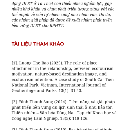
động DLST ở Tà Thiết còn thiếu nhiều nguồn lực, gặp
nhiều khó khăn và chưa phát triển tương xứng với các
thế mạnh
về vốn tự nhiên cũng như nhân văn
. Do đó,
các nhóm giải pháp đã được đề xuất nhằm phát triển
bền vững DLST cho RPHTT
.
TÀI LIỆU THAM KHẢO
[1]. Luong The Bao (2025). The role of place
attachment in the relationship, between ecotourism
motivation, nature-based destination image, and
ecotourism intention: A case study of South Cat Tien
National Park, Vietnam, International Journal of
Geoheritage and Parks. 13(1): 31-43.
[2]. Đinh Thanh Sang (2024). Tiềm năng và giải pháp
phát triển bền vững du lịch sinh thái ở Khu Bảo tồn
Thiên nhiên – Văn hóa Đồng Nai. Tạp chí Khoa học và
Công nghệ Lâm Nghiệp. 13(5): 118-126.
[3]. Dinh Thanh Sang (2010). Participation of ethnic