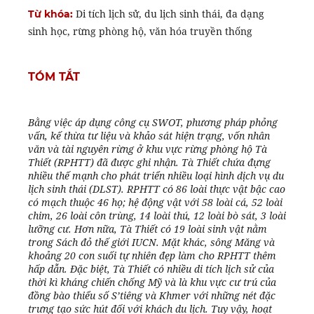
Di tích lịch sử, du lịch sinh thái, đa dạng
Từ khóa:
sinh học, rừng phòng hộ, văn hóa truyền thống
TÓM TẮT
Bằng việc áp dụng công cụ SWOT, phương pháp phỏng
vấn, kế thừa tư liệu và khảo sát hiện trạng, vốn nhân
văn và tài nguyên rừng ở khu vực rừng phòng hộ Tà
Thiết (RPHTT) đã được ghi nhận. Tà Thiết chứa đựng
nhiều thế mạnh cho phát triển nhiều loại hình dịch vụ du
lịch sinh thái (DLST). RPHTT có 86 loài thực vật bậc cao
có mạch thuộc 46 họ; hệ động vật với 58 loài cá, 52 loài
chim, 26 loài côn trùng, 14 loài thú, 12 loài bò sát, 3 loài
lưỡng cư. Hơn nữa, Tà Thiết có 19 loài sinh vật nằm
trong Sách đỏ thế giới IUCN. Mặt khác, sông Măng và
khoảng 20 con suối tự nhiên đẹp làm cho RPHTT thêm
hấp dẫn. Đặc biệt, Tà Thiết có nhiều di tích lịch sử của
thời kì kháng chiến chống Mỹ và là khu vực cư trú của
đồng bào thiểu số S’tiêng và Khmer với những nét đặc
trưng tạo sức hút đối với khách du lịch. Tuy vậy, hoạt