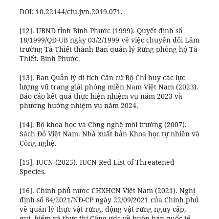
DOI: 10.22144/ctu.jvn.2019.071.
[12]. UBND tỉnh Bình Phước (1999). Quyết định số
18/1999/QĐ-UB ngày 03/2/1999 về việc chuyển đổi Lâm
trường Tà Thiết thành Ban quản lý Rừng phòng hộ Tà
Thiết. Bình Phước.
[13]. Ban Quản lý di tích Căn cứ Bộ Chỉ huy các lực
lượng vũ trang giải phóng miền Nam Việt Nam (2023).
Báo cáo kết quả thực hiện nhiệm vụ năm 2023 và
phương hướng nhiệm vụ năm 2024.
[14]. Bộ khoa học và Công nghệ môi trường (2007).
Sách Đỏ Việt Nam. Nhà xuất bản Khoa học tự nhiên và
Công nghệ.
[15]. IUCN (2025). IUCN Red List of Threatened
Species.
[16]. Chính phủ nước CHXHCN Việt Nam (2021). Nghị
định số 84/2021/NĐ-CP ngày 22/09/2021 của Chính phủ
về quản lý thực vật rừng, động vật rừng nguy cấp,
quí, hiếm và thực thi Công ước về buôn bán quốc tế