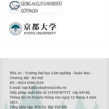
Nhà A1 - Trường Đại học Lâm nghiệp - Xuân Mai -
Chương Mỹ - Hà Nội
ĐT: +8424 8588 3318
E-mail: tapchikhcnln@vnuf.edu.vn
Giấy phép xuất bản số 119/GP-BTTTT cấp bởi Bộ
Thông tin và Truyền thông vào ngày 12 tháng 4 năm
2023.
Tổng biên tập: PGS.TS. Bùi Thế Đồi