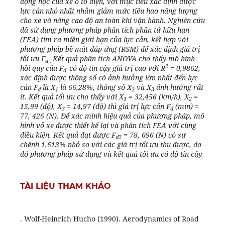
động học của xe ô tô điện, với mục tiêu xác định được
lực cản nhỏ nhất nhằm giảm mức tiêu hao năng lượng
cho xe và nâng cao độ an toàn khi vận hành. Nghiên cứu
đã sử dụng phương pháp phân tích phần tử hữu hạn
(FEA) tìm ra miền giới hạn của lực cản, kết hợp với
phương pháp bề mặt đáp ứng (RSM) để xác định giá trị
tối ưu F
Kết quả phân tích ANOVA cho thấy mô hình
d .
2
hồi quy của F
có độ tin cậy giá trị cao với R
= 0,9862,
d
xác định được thông số có ảnh hưởng lớn nhất đến lực
cản F
là X
là 66,28%, thông số X
và X
ảnh hưởng rất
d
1
2
3
ít. Kết quả tối ưu cho thấy với X
= 32,456 (km/h), X
=
1
2
15,99 (độ), X
= 14,97 (độ) thì giá trị lực cản F
(min) =
3
d
77, 426 (N). Để xác minh hiệu quả của phương pháp, mô
hình vỏ xe được thiết kế lại và phân tích FEA với cùng
điều kiện. Kết quả đạt được F
= 78, 696 (N) có sự
d2
chênh 1,613% nhỏ so với các giá trị tối ưu thu được, do
đó phương pháp sử dụng và kết quả tối ưu có độ tin cậy.
TÀI LIỆU THAM KHẢO
. Wolf-Heinrich Hucho (1990). Aerodynamics of Road