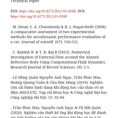
Technical Paper.
DOI:
. DOI:
https://doi.org/10.4271/2012-01-0168
https://doi.org/10.4271/2012-01-0168
. M. Desai, S. A. Channiwala & H. J. Nagarsheth (2008).
A comparative assessment of two experimental
methods for aerodynamic performance evaluation of
a car. Journal of scientif. (67): 518-522.
. C. Rajsinh B. & T. K. Raj R (2012). Numerical
Investigation of External Flow around the Ahmed
Reference Body Using Computational Fluid Dynamics.
Research Journal of Recent Sciences. (9): 1-5.
. Lê Hồng Quân Nguyễn Anh Ngọc, Trần Phúc Hòa,
Hoàng Quang Tuấn & Chu Đức Hùng (2019). Nghiên
cứu cải thiện hình dáng khí động học của thân vỏ xe
điện HAUI-EV2. Tạp chí khoa học & Công nghệ Đại học
Công nghiệp Hà Nội. 55: 91-94.
. Trần Phúc Hòa, Nguyễn Anh Ngọc & Vũ Hải Quân
(2020). Nghiên cứu thiết kế ống khí động học để đánh
giá ảnh hưởng của lực cản không khí lên vỏ xe ô tô