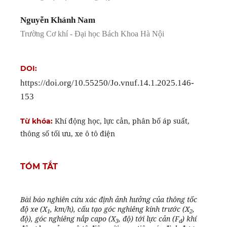
Nguyễn Khánh Nam
Trường Cơ khí - Đại học Bách Khoa Hà Nội
DOI:
https://doi.org/10.55250/Jo.vnuf.14.1.2025.146-
153
Khí động học, lực cản, phân bố áp suất,
Từ khóa:
thông số tối ưu, xe ô tô điện
TÓM TẮT
Bài báo nghiên cứu xác định ảnh hưởng của thông tốc
độ xe (X
, km/h), cấu tạo góc nghiêng kính trước (X
,
1
2
độ), góc nghiêng nắp capo (X
, độ) tới lực cản (F
) khí
3
d