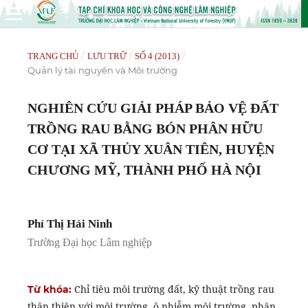
/
/
/
TRANG CHỦ
LƯU TRỮ
SỐ 4 (2013)
Quản lý tài nguyên và Môi trường
NGHIÊN CỨU GIẢI PHÁP BẢO VỆ ĐẤT
TRỒNG RAU BẰNG BÓN PHÂN HỮU
CƠ TẠI XÃ THỦY XUÂN TIÊN, HUYỆN
CHƯƠNG MỸ, THÀNH PHỐ HÀ NỘI
Phí Thị Hải Ninh
Trường Đại học Lâm nghiệp
Chỉ tiêu môi trường đất, kỹ thuật trồng rau
Từ khóa:
thân thiện với môi trường, ô nhiễm môi trường, phân